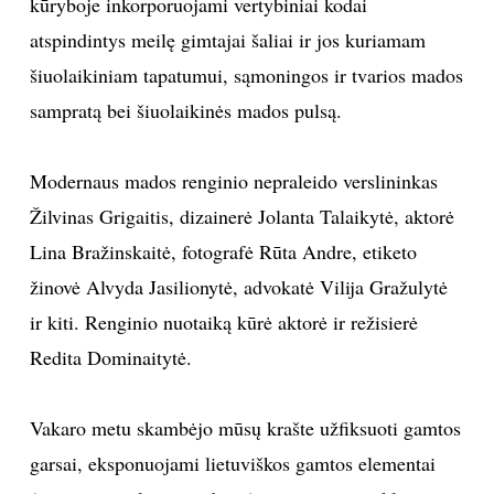
kūryboje inkorporuojami vertybiniai kodai
atspindintys meilę gimtajai šaliai ir jos kuriamam
TEATRAS
šiuolaikiniam tapatumui, sąmoningos ir tvarios mados
SPORTAS
sampratą bei šiuolaikinės mados pulsą.
FOTOGRAFIJA
Modernaus mados renginio nepraleido verslininkas
Žilvinas Grigaitis, dizainerė Jolanta Talaikytė, aktorė
MENAS
Lina Bražinskaitė, fotografė Rūta Andre, etiketo
žinovė Alvyda Jasilionytė, advokatė Vilija Gražulytė
ORAI
ir kiti. Renginio nuotaiką kūrė aktorė ir režisierė
ĮDOMYBĖS
Redita Dominaitytė.
ISTORIJA
Vakaro metu skambėjo mūsų krašte užfiksuoti gamtos
garsai, eksponuojami lietuviškos gamtos elementai
KNYGOS