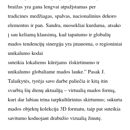
braižas yra gana lengvai atpažįstamas per
tradicines medžiagas, spalvas, nacionalinius dekoro
elementus ir pan. Sandra, nuosekliai kurdama, atsako
į sau keliamą klausimą, kad tapatumo ir globalių
mados tendencijų sinergija yra įmanoma, o regioniniai
unikalumo kodai
suteikia lokaliems kūrėjams išskirtinumo ir
unikalumo globaliame mados lauke.” Pasak J.
Talaikytės, tyrėja savo darbe paliečia ir kitą itin
svarbią šių dienų aktualiją – virtualią mados formą,
kuri dar labiau trina tarpkultūrinius skirtumus; sukurta
mados objektų kolekcija 3D formatu, taip pat suteikia
savitumo koduojant drabužio vizualią žinutę.