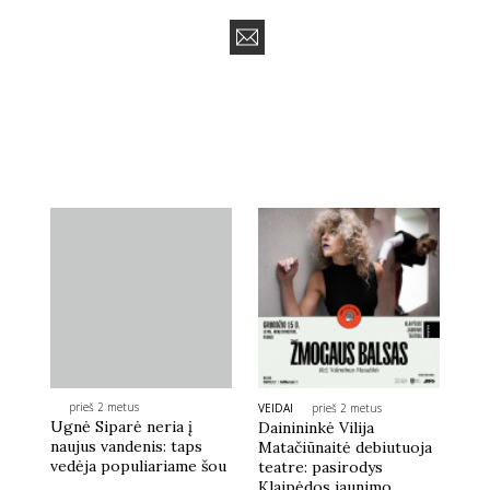
prieš 2 metus
VEIDAI
prieš 2 metus
Ugnė Siparė neria į
Dainininkė Vilija
naujus vandenis: taps
Matačiūnaitė debiutuoja
vedėja populiariame šou
teatre: pasirodys
Klaipėdos jaunimo