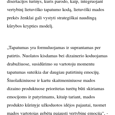
disertacijos turinys, kuris parodo, kaip, integruojant
vertybinį lietuviško tapatumo kodą, lietuviški mados
Sekite mus:
prekės ženklai gali vystyti strategiškai naudingą
kūrybos krypties modelį.
PRENUMERUOK
„Tapatumas yra formuluojamas ir suprantamas per
patirtis. Nuolatos kisdamas bei dizainerio koduojamas
NAUJIENLAIŠKĮ
drabužiuose, susidūrimo su vartotoju momentu
tapatumas suteikia dar daugiau patirtinių emocijų.
Šiuolaikiniuose ir kartu skaitmeniniuose mados
Prenumeruodami portalą,
dizaino produktuose prioritetas turėtų būti skiriamas
Jūs sutinkate su
taisyklėmis
emocijoms ir patyrimams, kitaip tariant, mados
produkto kūrinyje užkoduotos idėjos pajautai, tuomet
mados vartotojas gebėtų pajausti vertybinę emociją“, -