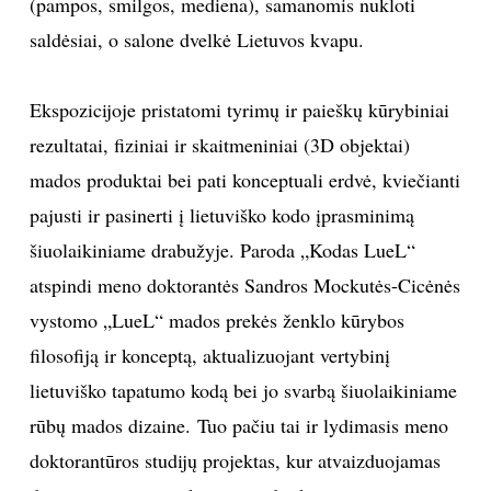
(pampos, smilgos, mediena), samanomis nukloti
saldėsiai, o salone dvelkė Lietuvos kvapu.
INTERJERAS
NAMAI
Ekspozicijoje pristatomi tyrimų ir paieškų kūrybiniai
rezultatai, fiziniai ir skaitmeniniai (3D objektai)
VIRTUVĖ
mados produktai bei pati konceptuali erdvė, kviečianti
pajusti ir pasinerti į lietuviško kodo įprasminimą
RECEPTAI
šiuolaikiniame drabužyje. Paroda „Kodas LueL“
atspindi meno doktorantės Sandros Mockutės-Cicėnės
VAIKAI
vystomo „LueL“ mados prekės ženklo kūrybos
NELAIMĖS
filosofiją ir konceptą, aktualizuojant vertybinį
lietuviško tapatumo kodą bei jo svarbą šiuolaikiniame
KONTAKTAI
rūbų mados dizaine. Tuo pačiu tai ir lydimasis meno
doktorantūros studijų projektas, kur atvaizduojamas
PRIVATUMO POLITIKA