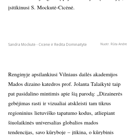
įsitikinusi S. Mockutė-Cicėnė.
Sandra Mockutė - Cicėnė ir Redita Dominaitytė
Nuotr. Rūta Andre
Renginyje apsilankiusi Vilniaus dailės akademijos
Mados dizaino katedros prof. Jolanta Talaikytė taip
pat pasidalino mintimis apie šią parodą: „Dizainerės
gebėjimas rasti ir vizualiai atskleisti tam tikrus
regioninius lietuviško tapatumo kodus, atliepiant
šiuolaikinės universalias globalios mados
tendencijas, savo kūryboje – įtikina, o kūrybinis