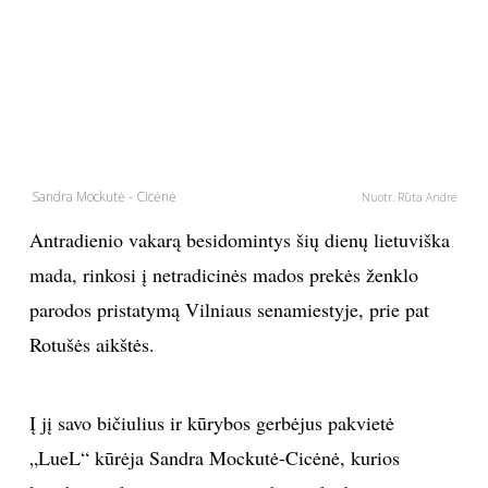
PSICHOLOGIJA
HOROSKOPAI
ASTROLOGIJA
Sandra Mockutė - Cicėnė
Nuotr. Rūta Andre
POLITIKA
Antradienio vakarą besidomintys šių dienų lietuviška
mada, rinkosi į netradicinės mados prekės ženklo
KULTŪRA
parodos pristatymą Vilniaus senamiestyje, prie pat
Rotušės aikštės.
LAISVALAIKIS
KINAS
Į jį savo bičiulius ir kūrybos gerbėjus pakvietė
„LueL“ kūrėja Sandra Mockutė-Cicėnė, kurios
MUZIKA