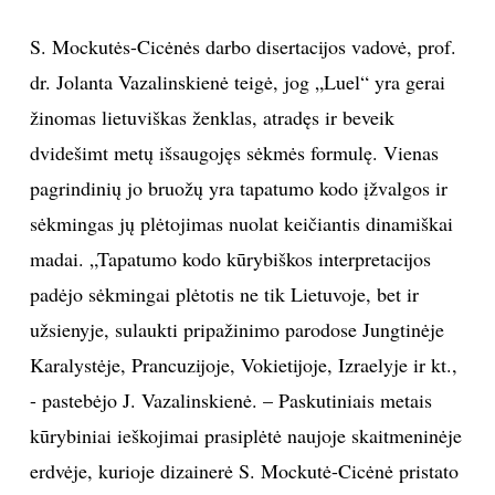
S. Mockutės-Cicėnės darbo disertacijos vadovė, prof.
dr. Jolanta Vazalinskienė teigė, jog „Luel“ yra gerai
žinomas lietuviškas ženklas, atradęs ir beveik
dvidešimt metų išsaugojęs sėkmės formulę. Vienas
pagrindinių jo bruožų yra tapatumo kodo įžvalgos ir
sėkmingas jų plėtojimas nuolat keičiantis dinamiškai
madai. „Tapatumo kodo kūrybiškos interpretacijos
padėjo sėkmingai plėtotis ne tik Lietuvoje, bet ir
užsienyje, sulaukti pripažinimo parodose Jungtinėje
Karalystėje, Prancuzijoje, Vokietijoje, Izraelyje ir kt.,
- pastebėjo J. Vazalinskienė. – Paskutiniais metais
kūrybiniai ieškojimai prasiplėtė naujoje skaitmeninėje
erdvėje, kurioje dizainerė S. Mockutė-Cicėnė pristato