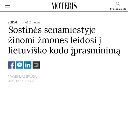
Prisijungti
VEIDAI
prieš 2 metus
Sostinės senamiestyje
žinomi žmones leidosi į
VEIDAI
lietuviško kodo įprasminimą
MONARCHIJA
MADA
PRANEŠIMAS SPAUDAI
2023-12-13 08:57:40
GROŽIS
SVEIKATA
APIE MANE