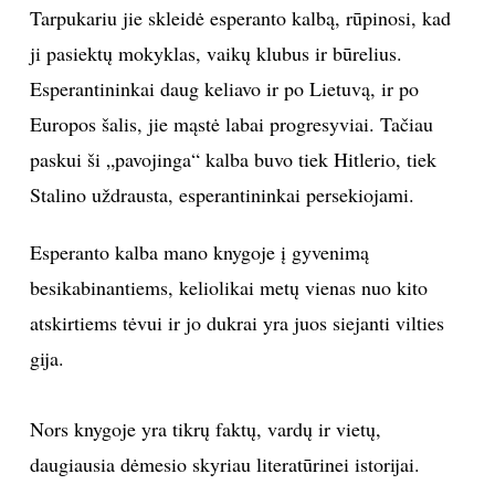
Tarpukariu jie skleidė esperanto kalbą, rūpinosi, kad
ji pasiektų mokyklas, vaikų klubus ir būrelius.
Esperantininkai daug keliavo ir po Lietuvą, ir po
Europos šalis, jie mąstė labai progresyviai. Tačiau
paskui ši „pavojinga“ kalba buvo tiek Hitlerio, tiek
Stalino uždrausta, esperantininkai persekiojami.
Esperanto kalba mano knygoje į gyvenimą
besikabinantiems, keliolikai metų vienas nuo kito
atskirtiems tėvui ir jo dukrai yra juos siejanti vilties
gija.
Nors knygoje yra tikrų faktų, vardų ir vietų,
daugiausia dėmesio skyriau literatūrinei istorijai.