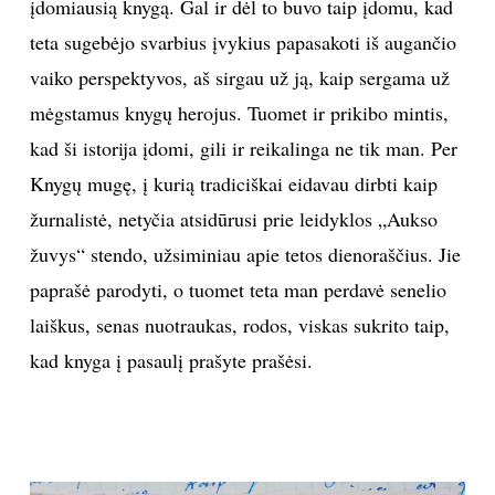
įdomiausią knygą. Gal ir dėl to buvo taip įdomu, kad
teta sugebėjo svarbius įvykius papasakoti iš augančio
vaiko perspektyvos, aš sirgau už ją, kaip sergama už
mėgstamus knygų herojus. Tuomet ir prikibo mintis,
kad ši istorija įdomi, gili ir reikalinga ne tik man. Per
Knygų mugę, į kurią tradiciškai eidavau dirbti kaip
žurnalistė, netyčia atsidūrusi prie leidyklos „Aukso
žuvys“ stendo, užsiminiau apie tetos dienoraščius. Jie
paprašė parodyti, o tuomet teta man perdavė senelio
laiškus, senas nuotraukas, rodos, viskas sukrito taip,
kad knyga į pasaulį prašyte prašėsi.