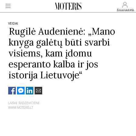
Prisijungti
VEIDAI
Rugilė Audenienė: „Mano
knyga galėtų būti svarbi
VEIDAI
visiems, kam įdomu
MONARCHIJA
esperanto kalba ir jos
istorija Lietuvoje“
MADA
GROŽIS
LAISVĖ RADZEVIČIENĖ
WWW.MOTERIS.LT
SVEIKATA
APIE MANE