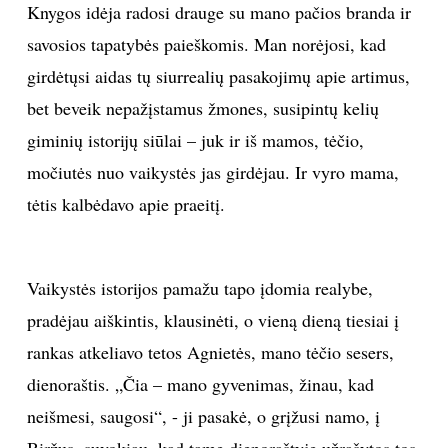
Knygos idėja radosi drauge su mano pačios branda ir
savosios tapatybės paieškomis. Man norėjosi, kad
girdėtųsi aidas tų siurrealių pasakojimų apie artimus,
bet beveik nepažįstamus žmones, susipintų kelių
giminių istorijų siūlai – juk ir iš mamos, tėčio,
močiutės nuo vaikystės jas girdėjau. Ir vyro mama,
tėtis kalbėdavo apie praeitį.
Vaikystės istorijos pamažu tapo įdomia realybe,
pradėjau aiškintis, klausinėti, o vieną dieną tiesiai į
rankas atkeliavo tetos Agnietės, mano tėčio sesers,
dienoraštis. „Čia – mano gyvenimas, žinau, kad
neišmesi, saugosi“, - ji pasakė, o grįžusi namo, į