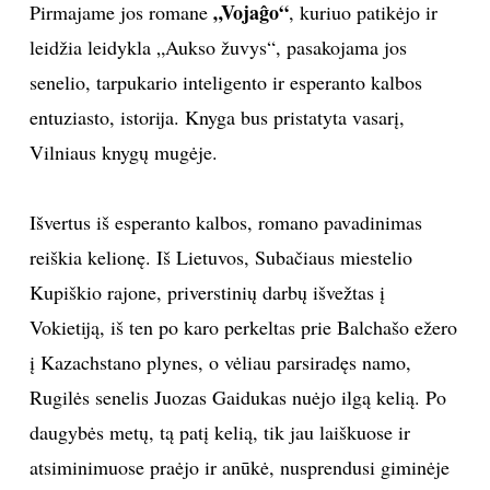
„Vojaĝo“
Pirmajame jos romane
, kuriuo patikėjo ir
TEATRAS
leidžia leidykla „Aukso žuvys“, pasakojama jos
senelio, tarpukario inteligento ir esperanto kalbos
SPORTAS
entuziasto, istorija. Knyga bus pristatyta vasarį,
Vilniaus knygų mugėje.
FOTOGRAFIJA
Išvertus iš esperanto kalbos, romano pavadinimas
MENAS
reiškia kelionę. Iš Lietuvos, Subačiaus miestelio
ORAI
Kupiškio rajone, priverstinių darbų išvežtas į
Vokietiją, iš ten po karo perkeltas prie Balchašo ežero
ĮDOMYBĖS
į Kazachstano plynes, o vėliau parsiradęs namo,
Rugilės senelis Juozas Gaidukas nuėjo ilgą kelią. Po
ISTORIJA
daugybės metų, tą patį kelią, tik jau laiškuose ir
atsiminimuose praėjo ir anūkė, nusprendusi giminėje
KNYGOS