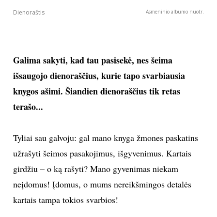
Dienoraštis
Asmeninio albumo nuotr.
Galima sakyti, kad tau pasisekė, nes šeima
išsaugojo dienoraščius, kurie tapo svarbiausia
knygos ašimi. Šiandien dienoraščius tik retas
terašo...
Tyliai sau galvoju: gal mano knyga žmones paskatins
užrašyti šeimos pasakojimus, išgyvenimus. Kartais
girdžiu – o ką rašyti? Mano gyvenimas niekam
neįdomus! Įdomus, o mums nereikšmingos detalės
kartais tampa tokios svarbios!