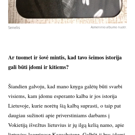
Senelis
Asmeninio albumo nuotr.
Ar tuomet ir šovė mintis, kad tavo šeimos istorija
gali būti įdomi ir kitiems?
Šiandien galvoju, kad mano knyga galėtų būti svarbi
visiems, kam įdomu esperanto kalba ir jos istorija
Lietuvoje, kurie norėtų šią kalbą suprasti, o taip pat
daugiau sužinoti apie priverstiniams darbams į
Vokietiją išvežtus lietuvius ir jų ilgą kelią namo, apie
lietuvius lageriuose Kazachstane. Galbūt ji bus įdomi