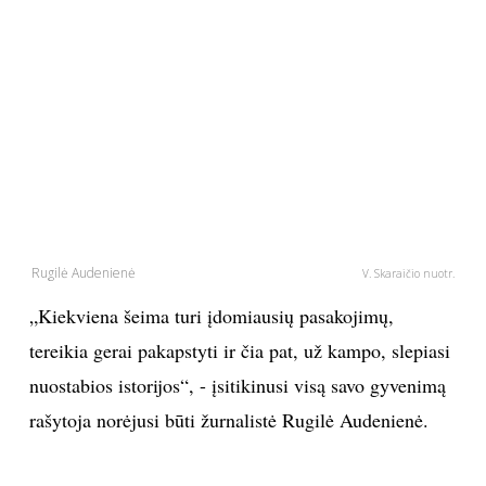
PSICHOLOGIJA
HOROSKOPAI
ASTROLOGIJA
POLITIKA
Rugilė Audenienė
V. Skaraičio nuotr.
KULTŪRA
„Kiekviena šeima turi įdomiausių pasakojimų,
LAISVALAIKIS
tereikia gerai pakapstyti ir čia pat, už kampo, slepiasi
nuostabios istorijos“, - įsitikinusi visą savo gyvenimą
KINAS
rašytoja norėjusi būti žurnalistė Rugilė Audenienė.
MUZIKA