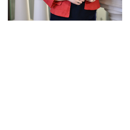
R. Audenienė
V. Skaraičio nuotr.
Ar rašydama knygą sužinojai kažką visiškai naujo
apie savo šeimą?
Senelį teko pažinti tik iš nuotraukų, laiškų ir
pasakojimų. Būtent laiškai atvėrė jo požiūrį, mačiau,