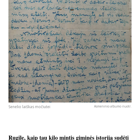
Sekite mus:
PRENUMERUOK
NAUJIENLAIŠKĮ
Prenumeruodami portalą,
Senelio laiškas močiutei
Asmeninio albumo nuotr.
Jūs sutinkate su
taisyklėmis
Rugile, kaip tau kilo mintis giminės istoriją sudėti