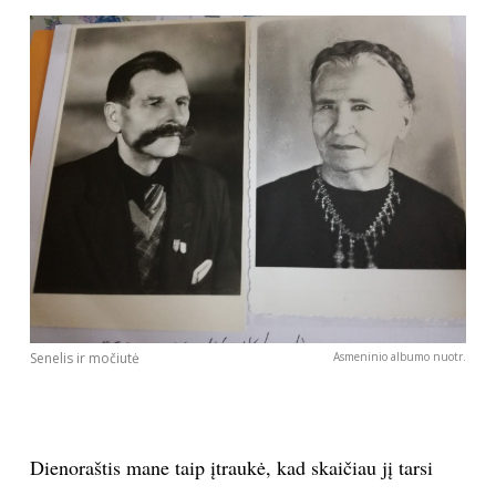
Senelis ir močiutė
Asmeninio albumo nuotr.
Dienoraštis mane taip įtraukė, kad skaičiau jį tarsi