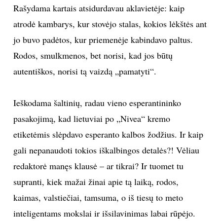
Rašydama kartais atsidurdavau aklavietėje: kaip
atrodė kambarys, kur stovėjo stalas, kokios lėkštės ant
jo buvo padėtos, kur priemenėje kabindavo paltus.
Rodos, smulkmenos, bet norisi, kad jos būtų
autentiškos, norisi tą vaizdą „pamatyti“.
Ieškodama šaltinių, radau vieno esperantininko
pasakojimą, kad lietuviai po „Nivea“ kremo
etiketėmis slėpdavo esperanto kalbos žodžius. Ir kaip
gali nepanaudoti tokios iškalbingos detalės?! Vėliau
redaktorė manęs klausė – ar tikrai? Ir tuomet tu
supranti, kiek mažai žinai apie tą laiką, rodos,
kaimas, valstiečiai, tamsuma, o iš tiesų to meto
inteligentams mokslai ir išsilavinimas labai rūpėjo.