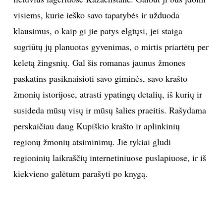
visiems, kurie ieško savo tapatybės ir užduoda
klausimus, o kaip gi jie patys elgtųsi, jei staiga
sugriūtų jų planuotas gyvenimas, o mirtis priartėtų per
keletą žingsnių. Gal šis romanas jaunus žmones
paskatins pasiknaisioti savo giminės, savo krašto
žmonių istorijose, atrasti ypatingų detalių, iš kurių ir
susideda mūsų visų ir mūsų šalies praeitis. Rašydama
perskaičiau daug Kupiškio krašto ir aplinkinių
regionų žmonių atsiminimų. Jie tykiai glūdi
regioninių laikraščių internetiniuose puslapiuose, ir iš
kiekvieno galėtum parašyti po knygą.