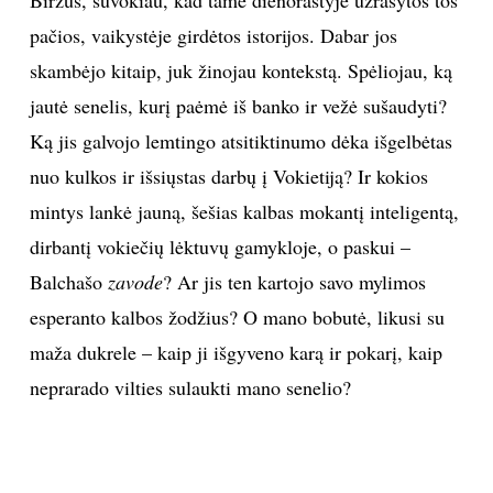
Biržus, suvokiau, kad tame dienoraštyje užrašytos tos
pačios, vaikystėje girdėtos istorijos. Dabar jos
skambėjo kitaip, juk žinojau kontekstą. Spėliojau, ką
jautė senelis, kurį paėmė iš banko ir vežė sušaudyti?
Ką jis galvojo lemtingo atsitiktinumo dėka išgelbėtas
nuo kulkos ir išsiųstas darbų į Vokietiją? Ir kokios
mintys lankė jauną, šešias kalbas mokantį inteligentą,
dirbantį vokiečių lėktuvų gamykloje, o paskui –
Balchašo
zavode
? Ar jis ten kartojo savo mylimos
esperanto kalbos žodžius? O mano bobutė, likusi su
maža dukrele – kaip ji išgyveno karą ir pokarį, kaip
neprarado vilties sulaukti mano senelio?