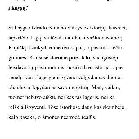
į knygą?
Ši knyga atsirado iš mano vaikystės istorijų. Kasmet,
lapkričio 1-ąją, su tėvais autobusu važiuodavome į
Kupiškį. Lankydavome ten kapus, o paskui – tėčio
gimines. Kai susėsdavome prie stalo, suaugusieji
leisdavosi į prisiminimus, pasakodavo istorijas apie
senelį, kuris lageryje išgyveno valgydamas duonos
pluteles ir lopydamas savo megztinį. Man, vaikui,
tuomet nebuvo aišku, nei kas tas lageris, nei ką
reiškia išgyventi. Tose istorijose daug kas skambėjo,
kaip pasaka, o žmonės neatrodė realūs.