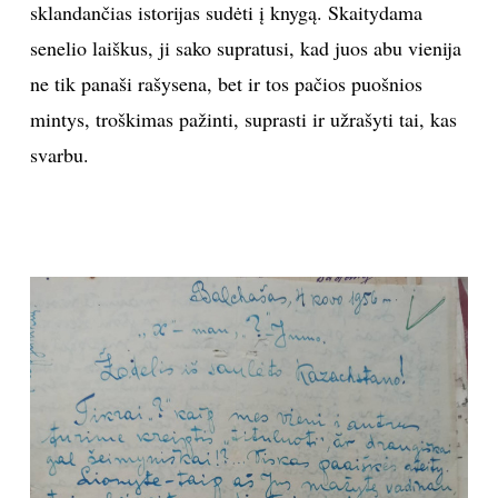
sklandančias istorijas sudėti į knygą. Skaitydama
INTERJERAS
senelio laiškus, ji sako supratusi, kad juos abu vienija
ne tik panaši rašysena, bet ir tos pačios puošnios
NAMAI
mintys, troškimas pažinti, suprasti ir užrašyti tai, kas
svarbu.
VIRTUVĖ
RECEPTAI
VAIKAI
NELAIMĖS
KONTAKTAI
PRIVATUMO POLITIKA