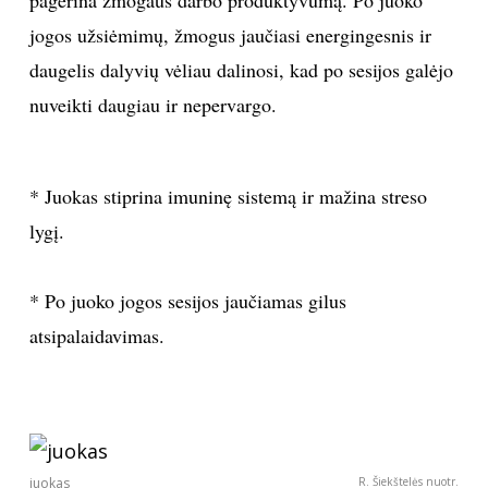
pagerina žmogaus darbo produktyvumą. Po juoko
jogos užsiėmimų, žmogus jaučiasi energingesnis ir
daugelis dalyvių vėliau dalinosi, kad po sesijos galėjo
nuveikti daugiau ir nepervargo.
* Juokas stiprina imuninę sistemą ir mažina streso
lygį.
* Po juoko jogos sesijos jaučiamas gilus
atsipalaidavimas.
juokas
R. Šiekštelės nuotr.