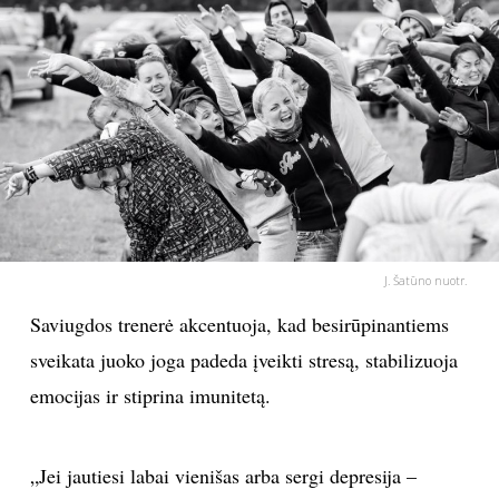
PSICHOLOGIJA
HOROSKOPAI
ASTROLOGIJA
POLITIKA
J. Šatūno nuotr.
KULTŪRA
Saviugdos trenerė akcentuoja, kad besirūpinantiems
LAISVALAIKIS
sveikata juoko joga padeda įveikti stresą, stabilizuoja
emocijas ir stiprina imunitetą.
KINAS
„Jei jautiesi labai vienišas arba sergi depresija –
MUZIKA