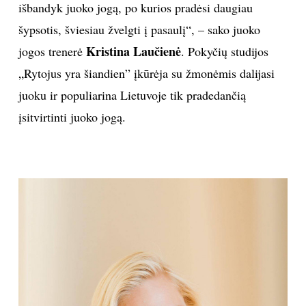
išbandyk juoko jogą, po kurios pradėsi daugiau
TEATRAS
šypsotis, šviesiau žvelgti į pasaulį“, – sako juoko
Kristina Laučienė
jogos trenerė
. Pokyčių studijos
SPORTAS
„Rytojus yra šiandien” įkūrėja su žmonėmis dalijasi
juoku ir populiarina Lietuvoje tik pradedančią
FOTOGRAFIJA
įsitvirtinti juoko jogą.
MENAS
ORAI
ĮDOMYBĖS
ISTORIJA
KNYGOS