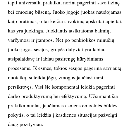
tapti universalia praktika, norint pagerinti savo fizinę
bei emocinę būseną. Juoko jogoje juokas naudojamas
kaip pratimas, o tai keičia suvokimą apskritai apie tai,
kas yra juokinga. Juokiantis atsikratoma baimių,
varžymosi ir įtampos. Net po penkiolikos minučių
juoko jogos sesijos, grupės dalyviai yra labiau
atsipalaidavę ir labiau pasirengę kūrybiniams
procesams. Iš esmės, tokios sesijos pagerina savijautą,
nuotaiką, suteikia jėgų, žmogus jaučiasi tarsi
persikrovęs. Visi šie komponentai leidžia pagerinti
darbo produktyvumą bei efektyvumą. Užsiimant šia
praktika nuolat, jaučiamas asmens emocinės būklės
pokytis, o tai leidžia į kasdienes situacijas pažvelgti
daug pozityviau.