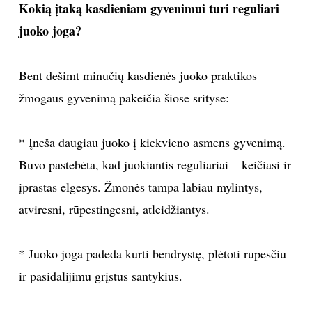
Kokią įtaką kasdieniam gyvenimui turi reguliari
juoko joga?
Bent dešimt minučių kasdienės juoko praktikos
žmogaus gyvenimą pakeičia šiose srityse:
* Įneša daugiau juoko į kiekvieno asmens gyvenimą.
Buvo pastebėta, kad juokiantis reguliariai – keičiasi ir
įprastas elgesys. Žmonės tampa labiau mylintys,
atviresni, rūpestingesni, atleidžiantys.
* Juoko joga padeda kurti bendrystę, plėtoti rūpesčiu
ir pasidalijimu grįstus santykius.