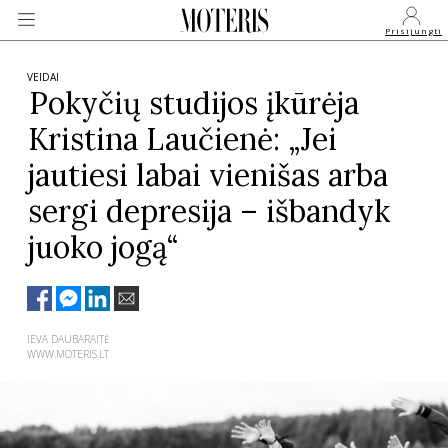
Prisijungti
VEIDAI
Pokyčių studijos įkūrėja
Kristina Laučienė: „Jei
VEIDAI
jautiesi labai vienišas arba
MONARCHIJA
sergi depresija – išbandyk
juoko jogą“
MADA
GROŽIS
IEVA DAUBARAITĖ
WWW.MOTERIS.LT
SVEIKATA
APIE MANE