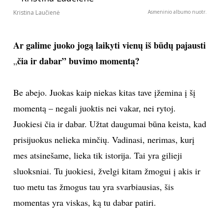
Kristina Laučienė
Asmeninio albumo nuotr.
Ar galime juoko jogą laikyti vienų iš būdų pajausti
čia ir dabar” buvimo momentą?
„
Be abejo. Juokas kaip niekas kitas tave įžemina į šį
momentą – negali juoktis nei vakar, nei rytoj.
Juokiesi čia ir dabar. Užtat daugumai būna keista, kad
prisijuokus nelieka minčių. Vadinasi, nerimas, kurį
mes atsinešame, lieka tik istorija. Tai yra gilieji
sluoksniai. Tu juokiesi, žvelgi kitam žmogui į akis ir
tuo metu tas žmogus tau yra svarbiausias, šis
momentas yra viskas, ką tu dabar patiri.