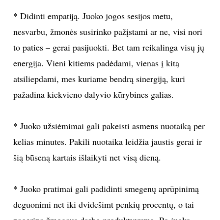
* Didinti empatiją. Juoko jogos sesijos metu,
nesvarbu, žmonės susirinko pažįstami ar ne, visi nori
to paties – gerai pasijuokti. Bet tam reikalinga visų jų
energija. Vieni kitiems padėdami, vienas į kitą
atsiliepdami, mes kuriame bendrą sinergiją, kuri
pažadina kiekvieno dalyvio kūrybines galias.
* Juoko užsiėmimai gali pakeisti asmens nuotaiką per
kelias minutes. Pakili nuotaika leidžia jaustis gerai ir
šią būseną kartais išlaikyti net visą dieną.
* Juoko pratimai gali padidinti smegenų aprūpinimą
deguonimi net iki dvidešimt penkių procentų, o tai