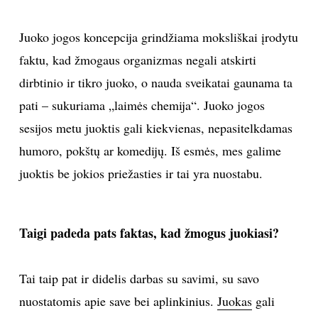
Juoko jogos koncepcija grindžiama moksliškai įrodytu
faktu, kad žmogaus organizmas negali atskirti
dirbtinio ir tikro juoko, o nauda sveikatai gaunama ta
pati – sukuriama „laimės chemija“. Juoko jogos
sesijos metu juoktis gali kiekvienas, nepasitelkdamas
humoro, pokštų ar komedijų. Iš esmės, mes galime
juoktis be jokios priežasties ir tai yra nuostabu.
Taigi padeda pats faktas, kad žmogus juokiasi?
Tai taip pat ir didelis darbas su savimi, su savo
nuostatomis apie save bei aplinkinius.
Juokas
gali