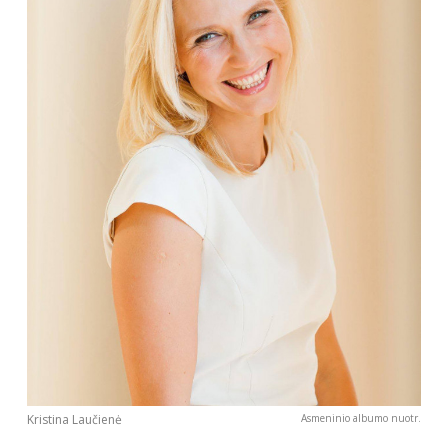
INTERJERAS
NAMAI
VIRTUVĖ
RECEPTAI
VAIKAI
NELAIMĖS
KONTAKTAI
Kristina Laučienė
Asmeninio albumo nuotr.
PRIVATUMO POLITIKA