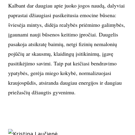
Kalbant dar daugiau apie juoko jogos naudą, dalyviai
paprastai džiaugiasi pasikeitusia emocine būsena:
šviesėja mintys, didėja realybės priėmimo galimybės,
įgaunami nauji būsenos keitimo įpročiai. Daugelis
pasakoja atsikratę baimių, netgi fizinių nemalonių
pojūčių ar skausmų, klaidingų įsitikinimų, įgavę
pasitikėjimo savimi. Taip pat keičiasi bendravimo
ypatybės, gerėja miego kokybė, normalizuojasi
kraujospūdis, atsiranda daugiau energijos ir daugiau
priežasčių džiaugtis gyvenimu.