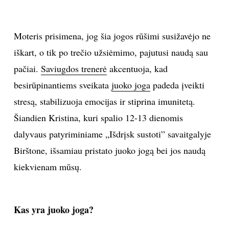
Sekite mus:
Moteris prisimena, jog šia jogos rūšimi susižavėjo ne
iškart, o tik po trečio užsiėmimo, pajutusi naudą sau
pačiai.
Saviugdos trenerė
akcentuoja, kad
PRENUMERUOK
besirūpinantiems sveikata
juoko joga
padeda įveikti
stresą, stabilizuoja emocijas ir stiprina imunitetą.
Šiandien Kristina, kuri spalio 12-13 dienomis
NAUJIENLAIŠKĮ
dalyvaus patyriminiame „Išdrįsk sustoti” savaitgalyje
Birštone, išsamiau pristato juoko jogą bei jos naudą
kiekvienam mūsų.
Prenumeruodami portalą,
Jūs sutinkate su
taisyklėmis
Kas yra juoko joga?