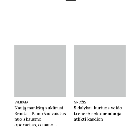
SVEIKATA
GROŽIS
Naują mankštą sukūrusi
5 dalykai, kuriuos veido
Benita: „Pamiršau vaistus
trenerė rekomenduoja
nuo skausmo,
atlikti kasdien
operacijas, o mano
kūnas daro tai, ką
natūraliai sugeba tik