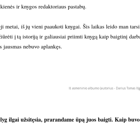
ūkienės ir knygos redaktoriaus pastabų.
i metai, iš jų vieni paaukoti knygai. Šis laikas leido man tarsi
iūrėti į tą istoriją ir galiausiai priimti knygą kaip baigtinį darb
oks jausmas nebuvo aplankęs.
Iš asmeninio albumo (autorius - Darius Tomas Išg
lyg ilgai užsitęsia, prarandame ūpą juos baigti. Kaip buvo