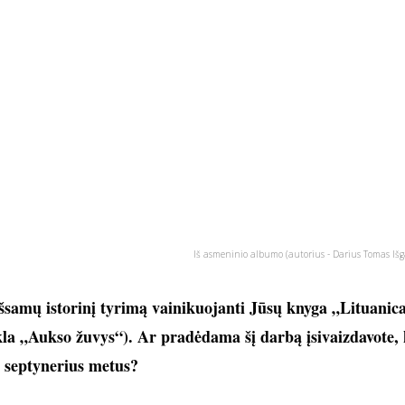
Iš asmeninio albumo (autorius - Darius Tomas Išg
išsamų istorinį tyrimą vainikuojanti Jūsų knyga „Lituanic
la „Aukso žuvys“). Ar pradėdama šį darbą įsivaizdavote,
et septynerius metus?