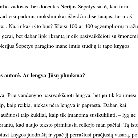
bo vadovas, bei docentas Nerijus Šepetys sakė, kad turiu
ad visi padorūs mokslininkai išleidžia disertacijas, tai ir aš
kė: „Na, ir kas iš to bus? Išleisi 100 ar 400 egzempliorių tiražu
 gerai, bet dabar lipk į krantą ir eik pasivaikščioti su žmonėmi
Nerijus Šepetys paragino mane imtis studijų ir tapo knygos
os autorė. Ar lengva Jūsų plunksna?
va. Prie vandenyno pasivaikščioti lengva, bet jei tik ko imiesi
taip, kaip reikia, niekas nėra lengva ir paprasta. Dabar, kai
 jaučiuosi taip kukliai, kaip tik įmanoma susikuklinti, – lyg ne
rantu, kad naujo teksto pirmiausia reikėjo man pačiai. Tą isto
šiusi knygos juodraštį ir ypač jį perrašiusi praėjusią vasarą, po