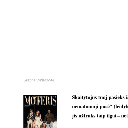
Gražina Sviderskytė
Skaitytojus tuoj pasieks 
nematomoji pusė“ (leidyk
jis užtruks taip ilgai – n