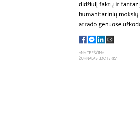
didžiulį faktų ir fanta
humanitarinių mokslų d
atrado genuose užkodu
ANA TREŠČINA
ŽURNALAS „MOTERIS“