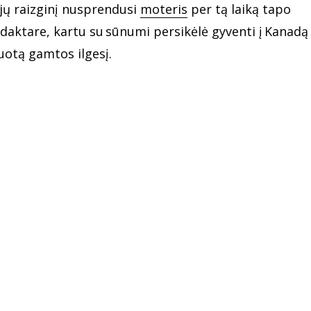
zijų raizginį nusprendusi
moteris
per tą laiką tapo
aktare, kartu su sūnumi persikėlė gyventi į Kanadą 
otą gamtos ilgesį.