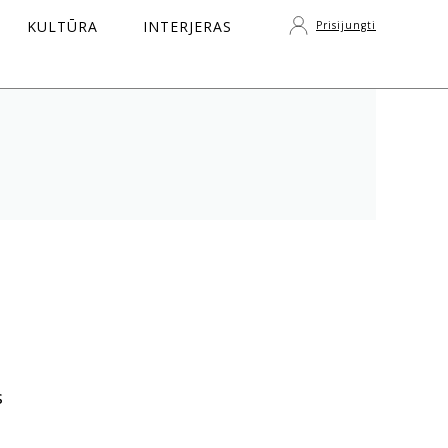
KULTŪRA
INTERJERAS
Prisijungti
S
s