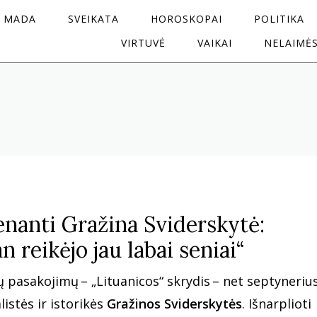
MADA
SVEIKATA
HOROSKOPAI
POLITIKA
VIRTUVĖ
VAIKAI
NELAIMĖ
nanti Gražina Sviderskytė:
n reikėjo jau labai seniai“
ų pasakojimų – „Lituanicos“ skrydis – net septyneriu
istės ir istorikės
Gražinos Sviderskytės
. Išnarplioti