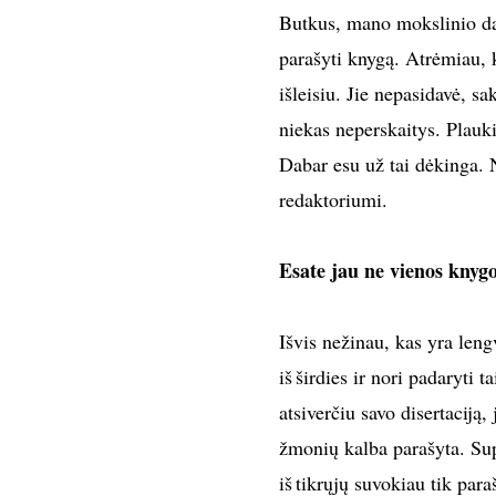
Butkus, mano mokslinio dar
parašyti knygą. Atrėmiau, k
išleisiu. Jie nepasidavė, sa
niekas neperskaitys. Plauki
Dabar esu už tai dėkinga. 
redaktoriumi.
Esate jau ne vienos knyg
Išvis nežinau, kas yra leng
iš širdies ir nori padaryti 
atsiverčiu savo disertaciją,
žmonių kalba parašyta. Sup
iš tikrųjų suvokiau tik para