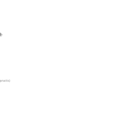
ą.
anaitis)