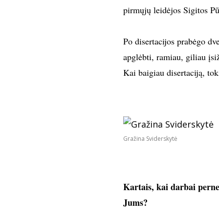
pirmųjų leidėjos Sigitos P
Po disertacijos prabėgo dvej
apglėbti, ramiau, giliau įsiž
Kai baigiau disertaciją, t
Gražina Sviderskytė
Kartais, kai darbai perne
Jums?