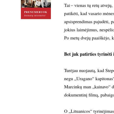
Tai – vienas tų retų atvejų
PRENUMERUOK
patikėti, kad vasario mėnes
žurnalą internetu!
apsisprendimas pajudėti, p
jokius laimėjimus, nespėlio
Po metų dvejų paaiškėjo, k
Bet juk patirties tyrinėti 
Turėjau nuojautą, kad Step
negu „Uragano“ kapitonas“
Marcinkų man „kainavo“ dve
dokumentinį filmą, pabaigo
O „Lituanicos“ tyrinėjimas 