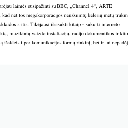
urėjau laimės susipažinti su BBC, „Channel 4“, ARTE
u, kad net tos megakorporacijos neužsiimtų kelerių metų trukm
klaidos sritis. Tikėjausi išsisukti kitaip – sukurti interneto
ktą, muzikinių vaizdo instaliacijų, radijo dokumentikos ir kit
ą išskleisti per komunikacijos formų rinkinį, bet ir tai nepadėj