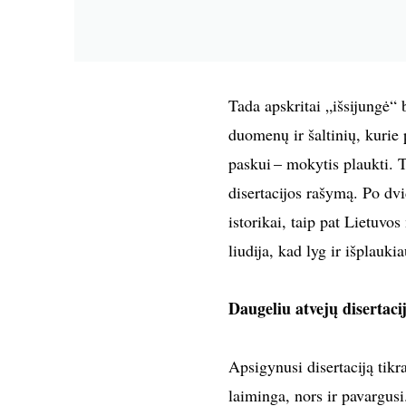
Tada apskritai „išsijungė“ 
duomenų ir šaltinių, kurie 
paskui – mokytis plaukti. T
disertacijos rašymą. Po dvi
istorikai, taip pat Lietuvo
liudija, kad lyg ir išplaukia
Daugeliu atvejų disertaci
Apsigynusi disertaciją tik
laiminga, nors ir pavargus