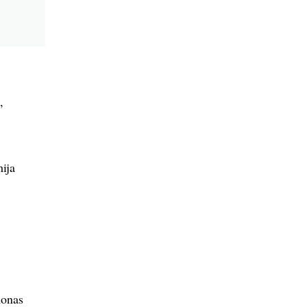
,
ija
nonas