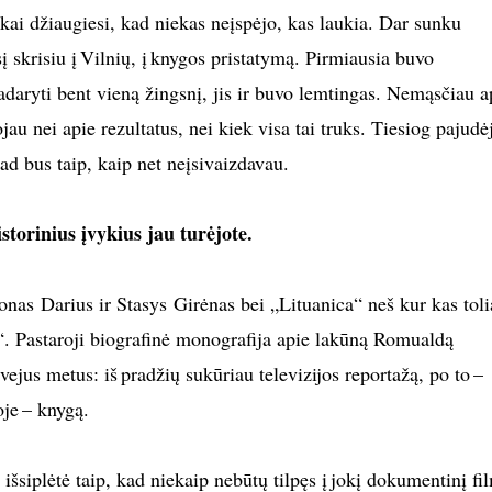
, kai džiaugiesi, kad niekas neįspėjo, kas laukia. Dar sunku
į skrisiu į Vilnių, į knygos pristatymą. Pirmiausia buvo
adaryti bent vieną žingsnį, jis ir buvo lemtingas. Nemąsčiau a
jau nei apie rezultatus, nei kiek visa tai truks. Tiesiog pajudė
ad bus taip, kaip net neįsivaizdavau.
istorinius įvykius jau turėjote.
onas Darius ir Stasys Girėnas bei „Lituanica“ neš kur kas tol
. Pastaroji biografinė monografija apie lakūną Romualdą
jus metus: iš pradžių sukūriau televizijos reportažą, po to –
je – knygą.
išsiplėtė taip, kad niekaip nebūtų tilpęs į jokį dokumentinį fi