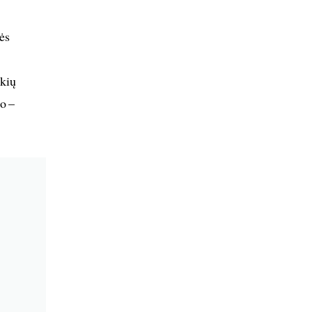
ės
okių
o –