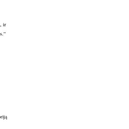
, ir
s.“
riją