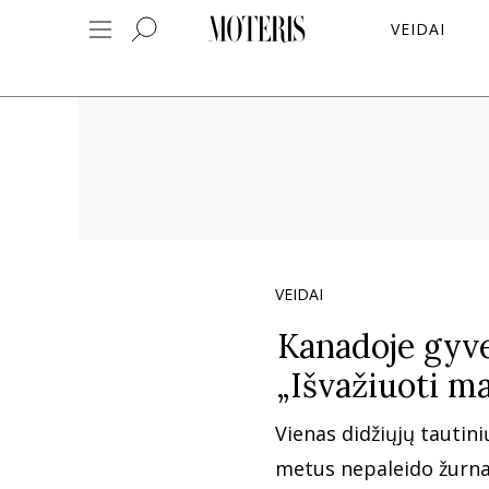
VEIDAI
VEIDAI
Kanadoje gyve
„Išvažiuoti ma
Vienas didžiųjų tautini
metus nepaleido žurnal