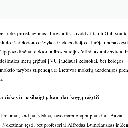
bet koks projektavimas. Turėjau tik suvaldyti tą didžiulį srautą
plūdo iš kiekvienos išvykos ir ekspedicijos. Turėjau nepaskęsti
aip pavadinčiau doktorantūros studijas Vilniaus universitete ir
dešimties metų grįžusi į VU jaučiausi keistokai, bet kolegos
s mokslo tarybos stipendija ir Lietuvos mokslų akademijos prem
u.
ja viskas ir pasibaigtų, kam dar knygą rašyti?
rai maniau, kad jau viskas, savo maratoną nuplaukiau. Buvau
i. Neketinau tęsti, bet profesoriai Alfredas Bumblauskas ir Ze