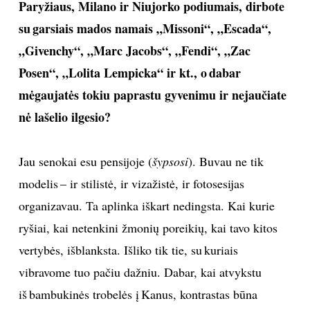
Paryžiaus, Milano ir Niujorko podiumais, dirbote
su garsiais mados namais „Missoni“, „Escada“,
„Givenchy“, „Marc Jacobs“, „Fendi“, „Zac
Posen“, „Lolita Lempicka“ ir kt., o dabar
mėgaujatės tokiu paprastu gyvenimu ir nejaučiate
nė lašelio ilgesio?
Jau senokai esu pensijoje (
šypsosi
). Buvau ne tik
modelis – ir stilistė, ir vizažistė, ir fotosesijas
organizavau. Ta aplinka iškart nedingsta. Kai kurie
ryšiai, kai netenkini žmonių poreikių, kai tavo kitos
vertybės, išblanksta. Išliko tik tie, su kuriais
vibravome tuo pačiu dažniu. Dabar, kai atvykstu
iš bambukinės trobelės į Kanus, kontrastas būna