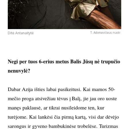
Ditė Antanaitytė
T. Adomavičiaus nuotr.
Negi per tuos 6-erius metus Balis Jūsų nė trupučio
nenuvylė?
Dabar Azija išties labai pasikeitusi. Kai mamos 50-
mečio proga atsivežiau tėvus į Balį, jie jau oro uoste
manęs paklausė, ar tikrai nusileidome ten, kur
turėjome. Kai lankėsi čia pirmą kartą, visi dar dėvėjo
sarongus ir gyveno bambukinėse trobelėse. Turizmas