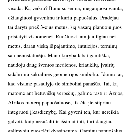
visada. Ką veikiu? Būnu su šeima, mėgaujuosi gamta,
Sekite mus:
džiaugiuosi gyvenimu ir kuriu papuošalus. Pradėjau
tai daryti prieš 3-ejus metus, šią vasarą planuoju juos
pristatyti visuomenei. Ruošiuosi tam jau ilgiau nei
metus, darau viską iš pajautimo, intuicijos, terminų
PRENUMERUOK
sau nenustatinėju. Mano
kūryba
labai gamtiška,
naudoju daug šventos medienos, kriauklių, įvairių
NAUJIENLAIŠKĮ
sidabrinių sakralinės geometrijos simbolių. Įdomu tai,
kad visame pasaulyje tie simboliai panašūs. Tai, ką
matome ant lietuviškų verpsčių, galime rasti ir Azijos,
Prenumeruodami portalą,
Afrikos moterų papuošaluose, tik čia jie stipriau
Jūs sutinkate su
taisyklėmis
integruoti į kasdienybę. Kai gyveni ten, kur nereikia
galvoti, kaip nesušalti ir išsimaitinti, turi daugiau
galimybių puoselėti dvasingumą. Gaminu papuošalus