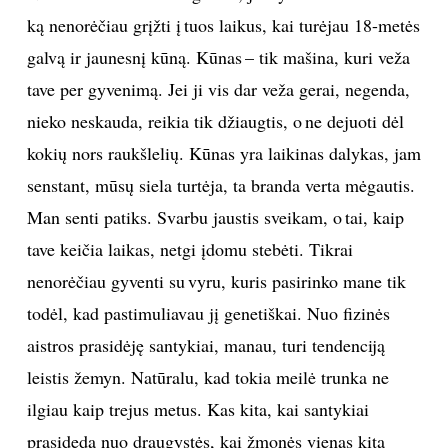
ką nenorėčiau grįžti į tuos laikus, kai turėjau 18-metės
galvą ir jaunesnį kūną. Kūnas – tik mašina, kuri veža
tave per gyvenimą. Jei ji vis dar veža gerai, negenda,
nieko neskauda, reikia tik džiaugtis, o ne dejuoti dėl
kokių nors raukšlelių. Kūnas yra laikinas dalykas, jam
senstant, mūsų siela turtėja, ta branda verta mėgautis.
Man senti patiks. Svarbu jaustis sveikam, o tai, kaip
tave keičia laikas, netgi įdomu stebėti. Tikrai
nenorėčiau gyventi su vyru, kuris pasirinko mane tik
todėl, kad pastimuliavau jį genetiškai. Nuo fizinės
aistros prasidėję santykiai, manau, turi tendenciją
leistis žemyn. Natūralu, kad tokia meilė trunka ne
ilgiau kaip trejus metus. Kas kita, kai santykiai
prasideda nuo draugystės, kai žmonės vienas kitą