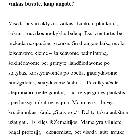
vaikas buvote, kaip augote?
Visada buvau aktyvus vaikas. Lankiau plaukimą,
šokius, muzikos mokyklą, baletą. Esu vienturtė, bet
niekada nesijaučiau vieniša. Su draugais laiką nuolat
leisdavome kieme – žaisdavome badmintoną,
šokinėdavome per gumytę, landžiodavome po
statybas, karstydavomės po obelis, gaudydavome
buožgalvius, statydavome štabus... Iš vaikystės ir
atėjo mano meilė gamtai, – narvelyje gimęs paukštis
apie laisvę turbūt nesvajoja. Mano tėtis – buvęs
krepšininkas, žaidė „Statyboje“. Dėl to tokia aukšta ir
užaugau. Jis kilęs iš Žemaitijos. Mama yra vilnietė,
pagal profesiją – ekonomistė, bet visada jautė trauką