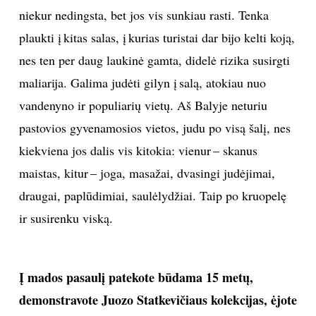
niekur nedingsta, bet jos vis sunkiau rasti. Tenka
plaukti į kitas salas, į kurias turistai dar bijo kelti koją,
nes ten per daug laukinė gamta, didelė rizika susirgti
maliarija. Galima judėti gilyn į salą, atokiau nuo
vandenyno ir populiarių vietų. Aš Balyje neturiu
pastovios gyvenamosios vietos, judu po visą šalį, nes
kiekviena jos dalis vis kitokia: vienur – skanus
maistas, kitur – joga, masažai, dvasingi judėjimai,
draugai, paplūdimiai, saulėlydžiai. Taip po kruopelę
ir susirenku viską.
Į mados pasaulį patekote būdama 15 metų,
demonstravote Juozo Statkevičiaus kolekcijas, ėjote