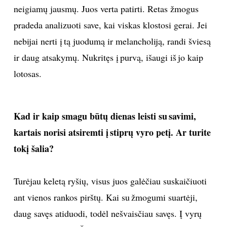
neigiamų jausmų. Juos verta patirti. Retas žmogus
pradeda analizuoti save, kai viskas klostosi gerai. Jei
nebijai nerti į tą juodumą ir melancholiją, randi šviesą
ir daug atsakymų. Nukritęs į purvą, išaugi iš jo kaip
lotosas.
Kad ir kaip smagu būtų dienas leisti su savimi,
kartais norisi atsiremti į stiprų vyro petį. Ar turite
tokį šalia?
Turėjau keletą ryšių, visus juos galėčiau suskaičiuoti
ant vienos rankos pirštų. Kai su žmogumi suartėji,
daug savęs atiduodi, todėl nešvaisčiau savęs. Į vyrų