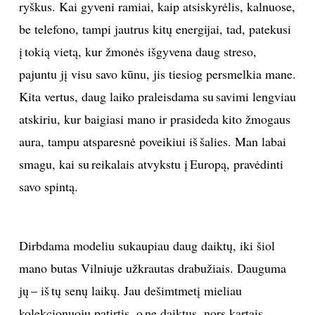
ryškus. Kai gyveni ramiai, kaip atsiskyrėlis, kalnuose,
be telefono, tampi jautrus kitų energijai, tad, patekusi
į tokią vietą, kur žmonės išgyvena daug streso,
pajuntu jį visu savo kūnu, jis tiesiog persmelkia mane.
Kita vertus, daug laiko praleisdama su savimi lengviau
atskiriu, kur baigiasi mano ir prasideda kito žmogaus
aura, tampu atsparesnė poveikiui iš šalies. Man labai
smagu, kai su reikalais atvykstu į Europą, pravėdinti
savo spintą.
Dirbdama modeliu sukaupiau daug daiktų, iki šiol
mano butas Vilniuje užkrautas drabužiais. Dauguma
jų – iš tų senų laikų. Jau dešimtmetį mieliau
kolekcionuoju patirtis, o ne daiktus, nors kartais