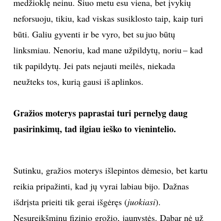
medžioklę neinu. Šiuo metu esu viena, bet įvykių
neforsuoju, tikiu, kad viskas susiklosto taip, kaip turi
būti. Galiu gyventi ir be vyro, bet su juo būtų
linksmiau. Nenoriu, kad mane užpildytų, noriu – kad
tik papildytų. Jei pats nejauti meilės, niekada
neužteks tos, kurią gausi iš aplinkos.
Gražios moterys paprastai turi pernelyg daug
pasirinkimų, tad ilgiau ieško to vienintelio.
Sutinku, gražios moterys išlepintos dėmesio, bet kartu
reikia pripažinti, kad jų vyrai labiau bijo. Dažnas
išdrįsta prieiti tik gerai išgėręs (
juokiasi
).
Nesureikšminu fizinio grožio, jaunystės. Dabar nė už