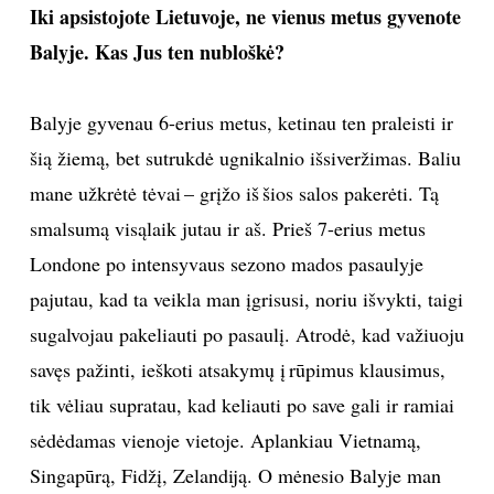
Iki apsistojote Lietuvoje, ne vienus metus gyvenote
Balyje. Kas Jus ten nubloškė?
Balyje gyvenau 6-erius metus, ketinau ten praleisti ir
šią žiemą, bet sutrukdė ugnikalnio išsiveržimas. Baliu
mane užkrėtė tėvai – grįžo iš šios salos pakerėti. Tą
smalsumą visąlaik jutau ir aš. Prieš 7-erius metus
Londone po intensyvaus sezono mados pasaulyje
pajutau, kad ta veikla man įgrisusi, noriu išvykti, taigi
sugalvojau pakeliauti po pasaulį. Atrodė, kad važiuoju
savęs pažinti, ieškoti atsakymų į rūpimus klausimus,
tik vėliau supratau, kad keliauti po save gali ir ramiai
sėdėdamas vienoje vietoje. Aplankiau Viet­namą,
Singapūrą, Fidžį, Zelandiją. O mėnesio Balyje man