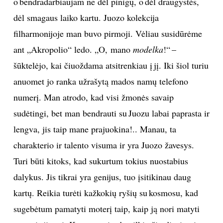
o bendradarbiaujam ne dėl pinigų, o dėl draugystės,
dėl smagaus laiko kartu. Juozo kolekcija
filharmonijoje man buvo pirmoji. Vėliau susidūrėme
ant „Akropolio“ ledo. „O, mano
modelka
!“ –
šūktelėjo, kai čiuoždama atsitrenkiau į jį. Iki šiol turiu
anuomet jo ranka užrašytą mados namų telefono
numerį. Man atrodo, kad visi žmonės savaip
sudėtingi, bet man bendrauti su Juozu labai paprasta ir
lengva, jis taip mane prajuokina!.. Manau, ta
charakterio ir talento visuma ir yra Juozo žavesys.
Turi būti kitoks, kad sukurtum tokius nuostabius
dalykus. Jis tikrai yra genijus, tuo įsitikinau daug
kartų. Reikia turėti kažkokių ryšių su kosmosu, kad
sugebėtum pamatyti moterį taip, kaip ją nori matyti