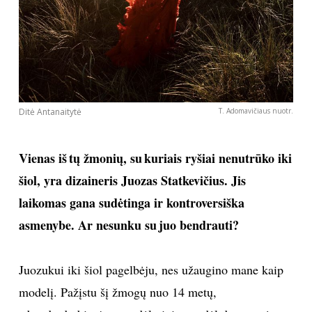
Ditė Antanaitytė
T. Adomavičiaus nuotr.
Vienas iš tų žmonių, su kuriais ryšiai nenutrūko iki
šiol, yra dizaineris Juozas Statkevičius. Jis
laikomas gana sudėtinga ir kontroversiška
asmenybe. Ar nesunku su juo bendrauti?
Juozukui iki šiol pagelbėju, nes užaugino mane kaip
modelį. Pažįstu šį žmogų nuo 14 metų,