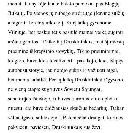
menui. Jaunystėje lankė baleto pamokas pas Elegijų
Bukaitį. Po vienos jų nubėgo su drauge į kavinę sulčių
atsigerti. Ten ir sutiko tėtį. Kurį laiką gyvenome
Vilniuje, bet paskui tėtis pasiūlė mamai vaiką auginti
arčiau gamtos – išsikelti į Druskininkus, mat šį miestą
prisiminė iš krepšinio stovyklų. Tik jo prisiminimai,
ko gero, buvo kiek idealizuoti – pasakojo, kad, išlipęs
autobusų stotyje, jau norėjo suktis ir važiuoti atgal,
bet mama sulaikė. Per tą laiką Druskininkai išgyveno
ne vieną etapą: sugriuvus Sovietų Sąjungai,
sanatorijos ištuštėjo, ir buvęs kurortas virto apleistu
miestu, čia buvo didžiausias skaičius bedarbių. Dabar
vėl atsigavo, suklestėjo. Užsieniečiai draugai, kuriuos
pakviečiu paviešėti, Druskininkais susižavi.