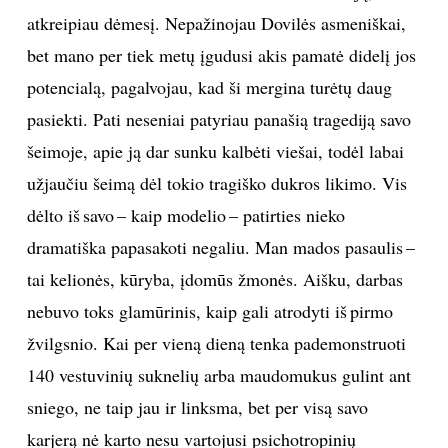
atkreipiau dėmesį. Nepažinojau Dovilės asmeniškai,
bet mano per tiek metų įgudusi akis pamatė didelį jos
potencialą, pagalvojau, kad ši mergina turėtų daug
pasiekti. Pati neseniai patyriau panašią tragediją savo
šeimoje, apie ją dar sunku kalbėti viešai, todėl labai
užjaučiu šeimą dėl tokio tragiško dukros likimo. Vis
dėlto iš savo – kaip modelio – patirties nieko
dramatiška papasakoti negaliu. Man mados pasaulis –
tai kelionės, kūryba, įdomūs žmonės. Aišku, darbas
nebuvo toks glamūrinis, kaip gali atrodyti iš pirmo
žvilgsnio. Kai per vieną dieną tenka pademonstruoti
140 vestuvinių suknelių arba maudomukus gulint ant
sniego, ne taip jau ir linksma, bet per visą savo
karjerą nė karto nesu vartojusi psichotropinių