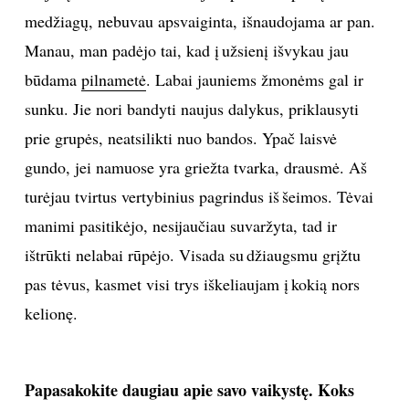
medžiagų, nebuvau apsvaiginta, išnaudojama ar pan.
Manau, man padėjo tai, kad į užsienį išvykau jau
būdama
pilnametė
. Labai jauniems žmonėms gal ir
sunku. Jie nori bandyti naujus dalykus, priklausyti
prie grupės, neatsilikti nuo bandos. Ypač laisvė
gundo, jei namuose yra griežta tvarka, drausmė. Aš
turėjau tvirtus vertybinius pagrindus iš šeimos. Tėvai
manimi pasitikėjo, nesijaučiau suvaržyta, tad ir
ištrūkti nelabai rūpėjo. Visada su džiaugsmu grįžtu
pas tėvus, kasmet visi trys iškeliaujam į kokią nors
kelionę.
Papasakokite daugiau apie savo vaikystę. Koks