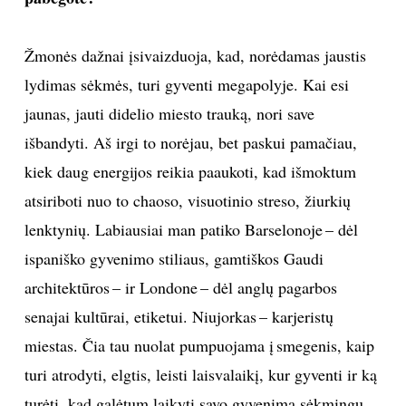
Žmonės dažnai įsivaizduoja, kad, norėdamas jaustis
lydimas sėkmės, turi gyventi megapolyje. Kai esi
jaunas, jauti didelio miesto trauką, nori save
išbandyti. Aš irgi to norėjau, bet paskui pamačiau,
kiek daug energijos reikia paaukoti, kad išmoktum
atsiriboti nuo to chaoso, visuotinio streso, žiurkių
lenktynių. Labiausiai man patiko Barselonoje – dėl
ispaniško gyvenimo stiliaus, gamtiškos Gaudi
architektūros – ir Londone – dėl anglų pagarbos
senajai kultūrai, etiketui. Niujorkas – karjeristų
miestas. Čia tau nuolat pumpuojama į smegenis, kaip
turi atrodyti, elgtis, leisti laisvalaikį, kur gyventi ir ką
turėti, kad galėtum laikyti savo gyvenimą sėkmingu.