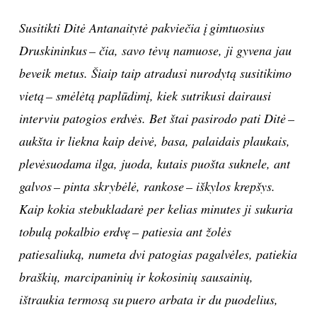
TEATRAS
Susitikti Ditė Antanaitytė pakviečia į gimtuosius
Druskininkus – čia, savo tėvų namuose, ji gyvena jau
SPORTAS
beveik metus. Šiaip taip atradusi nurodytą susitikimo
vietą – smėlėtą paplūdimį, kiek sutrikusi dairausi
FOTOGRAFIJA
interviu patogios erdvės. Bet štai pasirodo pati Ditė –
aukšta ir liekna kaip deivė, basa, palaidais plaukais,
MENAS
plevėsuodama ilga, juoda, kutais puošta suknele, ant
ORAI
galvos – pinta skrybėlė, rankose – iškylos krepšys.
Kaip kokia stebukladarė per kelias minutes ji sukuria
ĮDOMYBĖS
tobulą pokalbio erdvę – patiesia ant žolės
patiesaliuką, numeta dvi patogias pagalvėles, patiekia
ISTORIJA
braškių, marcipaninių ir kokosinių sausainių,
ištraukia termosą su puero arbata ir du puodelius,
KNYGOS