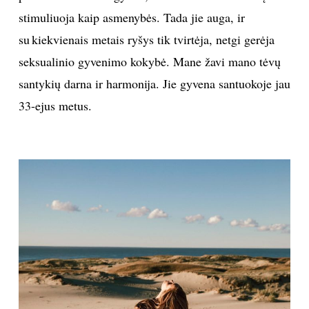
stimuliuoja kaip asmenybės. Tada jie auga, ir
su kiekvienais metais ryšys tik tvirtėja, netgi gerėja
seksualinio gyvenimo kokybė. Mane žavi mano tėvų
santykių darna ir harmonija. Jie gyvena santuokoje jau
33-ejus metus.