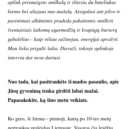
aplink prismaigsto smilkalų ir ištiesia du buteliukus
INTERJERAS
kremo bei aliejaus nuo mašalų. Atsigulusi ant pilvo ir
pasirėmusi alkūnėmis pradeda pakaitomis smilkyti
NAMAI
šventaisiais laikomų agarmedžių ir kvapiųjų burserų
gabalėlius – kaip vėliau sužinojau, energijai apvalyti.
VIRTUVĖ
Man lieka prigulti šalia. Dievaži, tokioje aplinkoje
interviu dar nesu dariusi.
RECEPTAI
VAIKAI
Nuo tada, kai pasitraukėte iš mados pasaulio, apie
Jūsų gyvenimą tenka girdėti labai mažai.
NELAIMĖS
Papasakokite, ką šiuo metu veikiate.
KONTAKTAI
Ko gero, ši žiema – pirmoji, kurią po 10-ies metų
PRIVATUMO POLITIKA
pertraukos praleidau Lietuvoje. Vasaras čia leidžiu