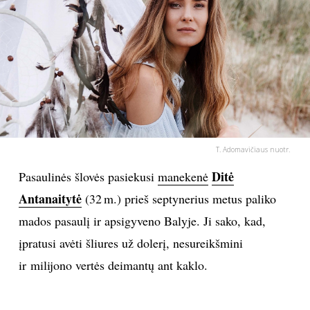
PSICHOLOGIJA
HOROSKOPAI
ASTROLOGIJA
POLITIKA
T. Adomavičiaus nuotr.
Ditė
Pasaulinės šlovės pasiekusi
manekenė
KULTŪRA
Antanaitytė
(32 m.) prieš septynerius metus paliko
LAISVALAIKIS
mados pasaulį ir apsigyveno Balyje. Ji sako, kad,
įpratusi avėti šliures už dolerį, nesureikšmini
KINAS
ir milijono vertės deimantų ant kaklo.
MUZIKA