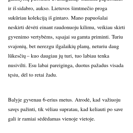
ir iš sidabro, aukso. Lietuvos šimtmečio proga
sukūriau kolekciją iš gintaro. Mano papuošalai
neskirti dėvėti einant raudonuoju kilimu, veikiau skirti
gyvenimo vertybėms, sąsajai su gamta priminti. Turiu
svajonių, bet nerezgu ilgalaikių planų, neturiu daug
lūkesčių – kuo daugiau jų turi, tuo labiau tenka
nusivilti. Esu labai pareiginga, duotus pažadus visada
tęsiu, dėl to retai žadu.
Balyje gyvenau 6-erius metus. Atrodė, kad važiuoju
savęs pažinti, tik vėliau supratau, kad keliauti po save
gali ir ramiai sėdėdamas vienoje vietoje.