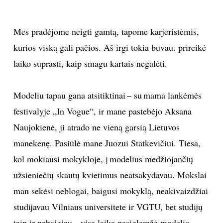
Mes pradėjome neigti gamtą, tapome karjeristėmis,
kurios viską gali pačios. Aš irgi tokia buvau. prireikė
laiko suprasti, kaip smagu kartais negalėti.
Modeliu tapau gana atsitiktinai – su mama lankėmės
festivalyje „In Vogue“, ir mane pastebėjo Aksana
Naujokienė, ji atrado ne vieną garsią Lietuvos
manekenę. Pasiūlė mane Juozui Statkevičiui. Tiesa,
kol mokiausi mokykloje, į modelius medžiojančių
užsieniečių skautų kvietimus neatsakydavau. Mokslai
man sekėsi neblogai, baigusi mokyklą, neakivaizdžiai
studijavau Vilniaus universitete ir VGTU, bet studijų
taip ir nebaigiau – visą laiką pasiglemžė modelio