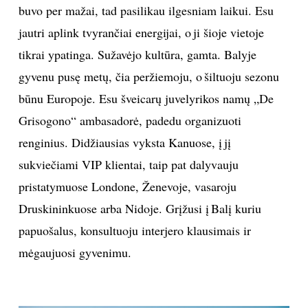
buvo per mažai, tad pasilikau ilgesniam laikui. Esu
jautri aplink tvyrančiai energijai, o ji šioje vietoje
tikrai ypatinga. Sužavėjo kultūra, gamta. Balyje
gyvenu pusę metų, čia peržiemoju, o šiltuoju sezonu
būnu Europoje. Esu šveicarų juvelyrikos namų „De
Grisogono“ ambasadorė, padedu organizuoti
renginius. Didžiausias vyksta Kanuose, į jį
sukviečiami VIP klientai, taip pat dalyvauju
pristatymuose Londone, Ženevoje, vasaroju
Druskininkuose arba Nidoje. Grįžusi į Balį kuriu
papuošalus, konsultuoju interjero klausimais ir
mėgaujuosi gyvenimu.