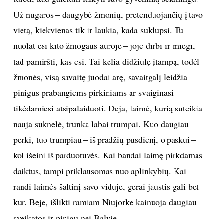
Už nugaros – daugybė žmonių, pretenduojančių į tavo
vietą, kiekvienas tik ir laukia, kada suklupsi. Tu
nuolat esi kito žmogaus auroje – joje dirbi ir miegi,
tad pamiršti, kas esi. Tai kelia didžiulę įtampą, todėl
žmonės, visą savaitę juodai arę, savaitgalį leidžia
pinigus prabangiems pirkiniams ar svaiginasi
tikėdamiesi atsipalaiduoti. Deja, laimė, kurią suteikia
nauja suknelė, trunka labai trumpai. Kuo daugiau
perki, tuo trumpiau – iš pradžių pusdienį, o paskui –
kol išeini iš parduotuvės. Kai bandai laimę pirkdamas
daiktus, tampi priklausomas nuo aplinkybių. Kai
randi laimės šaltinį savo viduje, gerai jaustis gali bet
kur. Beje, išlikti ramiam Niujorke kainuoja daugiau
sveikatos ir pinigų nei Balyje.