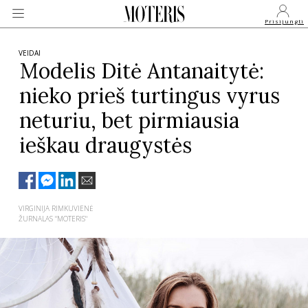
Prisijungti
VEIDAI
Modelis Ditė Antanaitytė:
nieko prieš turtingus vyrus
VEIDAI
neturiu, bet pirmiausia
MONARCHIJA
ieškau draugystės
MADA
VIRGINIJA RIMKUVIENĖ
GROŽIS
ŽURNALAS "MOTERIS"
SVEIKATA
APIE MANE