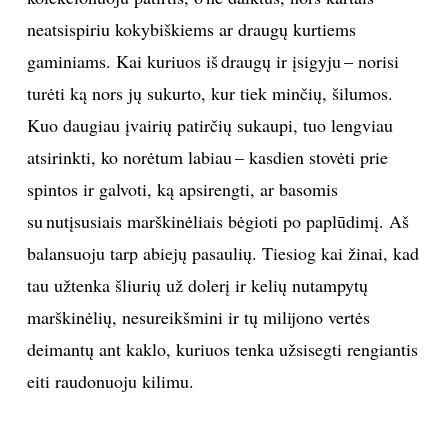
neatsispiriu kokybiškiems ar draugų kurtiems
gaminiams. Kai kuriuos iš draugų ir įsigyju – norisi
turėti ką nors jų sukurto, kur tiek minčių, šilumos.
Kuo daugiau įvairių patirčių sukaupi, tuo lengviau
atsirinkti, ko norėtum labiau – kasdien stovėti prie
spintos ir galvoti, ką apsirengti, ar basomis
su nutįsusiais marškinėliais bėgioti po paplūdimį. Aš
balansuoju tarp abiejų pasaulių. Tiesiog kai žinai, kad
tau užtenka šliurių už dolerį ir kelių nutampytų
marškinėlių, nesureikšmini ir tų milijono vertės
deimantų ant kaklo, kuriuos tenka užsisegti rengiantis
eiti raudonuoju kilimu.