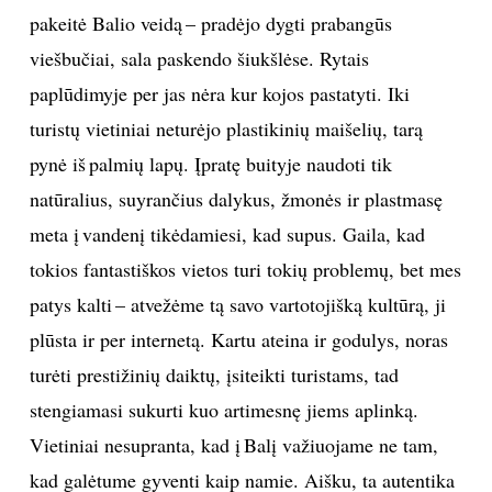
pakeitė Balio veidą – pradėjo dygti prabangūs
viešbučiai, sala paskendo šiukšlėse. Rytais
paplūdimyje per jas nėra kur kojos pastatyti. Iki
turistų vietiniai neturėjo plastikinių maišelių, tarą
pynė iš palmių lapų. Įpratę buityje naudoti tik
natūralius, suyrančius dalykus, žmonės ir plastmasę
meta į vandenį tikėdamiesi, kad supus. Gaila, kad
tokios fantastiškos vietos turi tokių problemų, bet mes
patys kalti – atvežėme tą savo vartotojišką kultūrą, ji
plūsta ir per internetą. Kartu ateina ir godulys, noras
turėti prestižinių daiktų, įsiteikti turistams, tad
stengiamasi sukurti kuo artimesnę jiems aplinką.
Vietiniai nesupranta, kad į Balį važiuojame ne tam,
kad galėtume gyventi kaip namie. Aišku, ta autentika