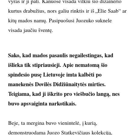
vyras ir ji pati. Kanuose visada vilkiu šio dizainerio
kurtus drabužius, nors galiu rinktis ir iš „Elie Saab“ ar
kitų mados namų. Pasipuošusi Juozuko suknele
visada jaučiu šventę.
Sako, kad mados pasaulis negailestingas, kad
išlieka tik stipriausieji. Apie nematomą šio
spindesio pusę Lietuvoje imta kalbėti po
manekenės Dovilės Didžiūnaitytės mirties.
Teigiama, kad ji iškrito pro viešbučio langą, nes
buvo apsvaiginta narkotikais.
Beje, ta mergina buvo vienintelė, į kurią,
demonstruodama Juozo Statkevičiaus kolekciją,