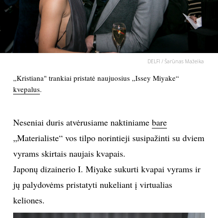
PSICHOLOGIJA
HOROSKOPAI
DELFI / Šarūnas Mažeika
ASTROLOGIJA
„Kristiana" trankiai pristatė naujuosius „Issey Miyake“
kvepalus
.
POLITIKA
Neseniai duris atvėrusiame naktiniame
bare
KULTŪRA
„Materialiste“ vos tilpo norintieji susipažinti su dviem
vyrams skirtais naujais kvapais.
LAISVALAIKIS
Japonų dizainerio I. Miyake sukurti kvapai vyrams ir
KINAS
jų palydovėms pristatyti nukeliant į virtualias
keliones.
MUZIKA