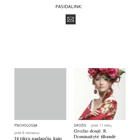
PASIDALINK:
PSICHOLOGIJA
GROŽIS
prieš 11 metų
Grožio dosjė. R.
prieš 8 mėnesius
Dominaitytė išbandė
14 tikrų paslapčių, kaip