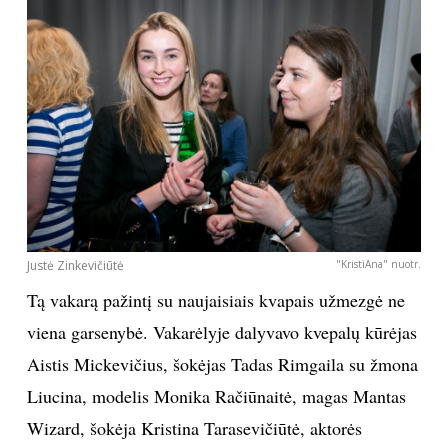
TEATRAS
SPORTAS
FOTOGRAFIJA
MENAS
ORAI
Justė Zinkevičiūtė
"KristiAna" nuotr.
Tą vakarą pažintį su naujaisiais kvapais užmezgė ne
ĮDOMYBĖS
viena garsenybė. Vakarėlyje dalyvavo kvepalų kūrėjas
Aistis Mickevičius, šokėjas Tadas Rimgaila su žmona
ISTORIJA
Liucina, modelis Monika Račiūnaitė, magas Mantas
Wizard, šokėja Kristina Tarasevičiūtė, aktorės
KNYGOS