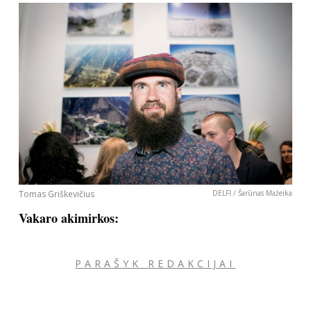
Sekite mus:
PRENUMERUOK
NAUJIENLAIŠKĮ
Tomas Griškevičius
DELFI / Šarūnas Mažeika
Vakaro akimirkos:
Prenumeruodami portalą,
Jūs sutinkate su
taisyklėmis
PARAŠYK REDAKCIJAI