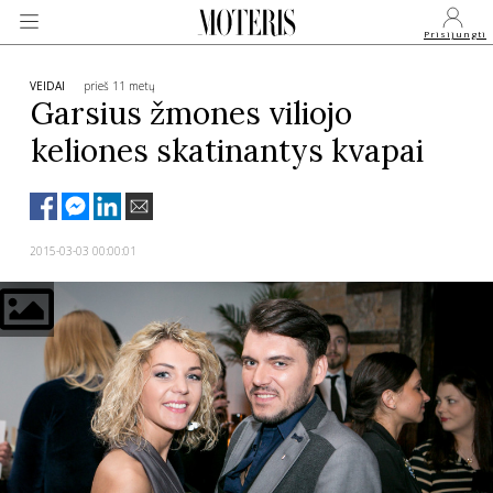
Prisijungti
VEIDAI
prieš 11 metų
Garsius žmones viliojo
keliones skatinantys kvapai
VEIDAI
MONARCHIJA
2015-03-03 00:00:01
MADA
GROŽIS
SVEIKATA
APIE MANE