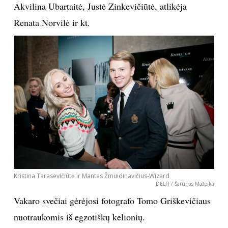
Akvilina Ubartaitė, Justė Zinkevičiūtė, atlikėja
INTERJERAS
Renata Norvilė ir kt.
NAMAI
VIRTUVĖ
RECEPTAI
VAIKAI
NELAIMĖS
Kristina Tarasevičiūtė ir Mantas Žmuidinavičius-Wizard
DELFI / Šarūnas Mažeika
KONTAKTAI
Vakaro svečiai gėrėjosi fotografo Tomo Griškevičiaus
nuotraukomis iš egzotiškų kelionių.
PRIVATUMO POLITIKA