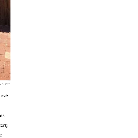
 nuotr.
kovė.
nės
terų
r