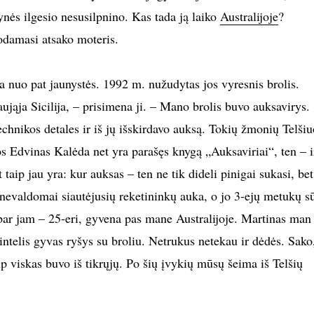
vynės ilgesio nesusilpnino. Kas tada ją laiko
Australijoje
?
odamasi atsako moteris.
a nuo pat jaunystės. 1992 m. nužudytas jos vyresnis brolis.
aująja Sicilija, – prisimena ji. – Mano brolis buvo auksavirys.
chnikos detales ir iš jų išskirdavo auksą. Tokių žmonių Telšiu
s Edvinas Kalėda net yra parašęs knygą „Auksaviriai“, ten – i
 taip jau yra: kur auksas – ten ne tik dideli pinigai sukasi, bet
o nevaldomai siautėjusių reketininkų auka, o jo 3-ejų metukų s
abar jam – 25-eri, gyvena pas mane Australijoje. Martinas man
intelis gyvas ryšys su broliu. Netrukus netekau ir dėdės. Sako
p viskas buvo iš tikrųjų. Po šių įvykių mūsų šeima iš Telšių