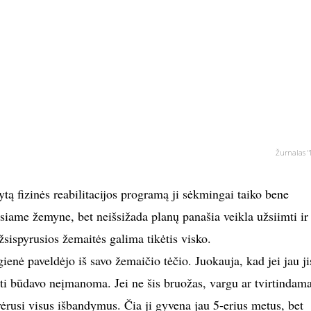
Žurnalas "
ytą fizinės reabilitacijos programą ji sėkmingai taiko bene
siame žemyne, bet neišsižada planų panašia veikla užsiimti ir
užsispyrusios žemaitės galima tikėtis visko.
enė paveldėjo iš savo žemaičio tėčio. Juokauja, kad jei jau ji
ti būdavo neįmanoma. Jei ne šis bruožas, vargu ar tvirtindama
tvėrusi visus išbandymus. Čia ji gyvena jau 5-erius metus, bet