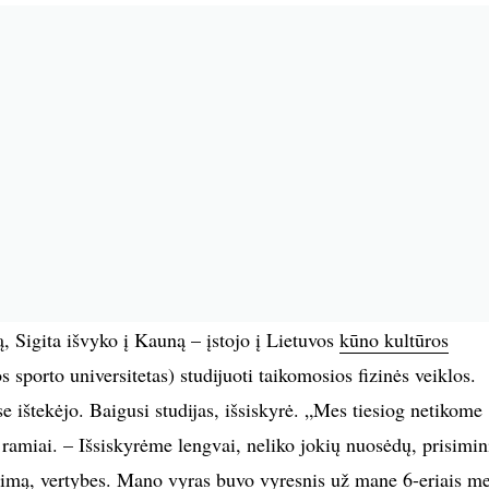
 Sigita išvyko į Kauną – įstojo į Lietuvos
kūno kultūros
s sporto universitetas) studijuoti taikomosios fizinės veiklos.
štekėjo. Baigusi studijas, išsiskyrė. „Mes tiesiog netikome
 ramiai. – Išsiskyrėme lengvai, neliko jokių nuosėdų, prisimi
imą, vertybes. Mano vyras buvo vyresnis už mane 6-eriais me