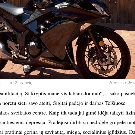
uoja nuo 12-os metų
Asmeninio archyvo
eabilitaciją. Ši kryptis mane vis labiau domino“, – sako pašne
 norėtų sieti savo ateitį, Sigitai padėjo ir darbas Telšiuose
kos sveikatos centre. Kaip tik tada jai gimė idėja taikyti fizi
rgantiesiems
depresija
. Pradėjusi dirbti su nedidele grupele mo
ai pratimai gerina jų savijautą, miegą, socialinius įgūdžius. Da