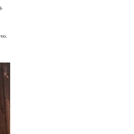
ą.
uvo.