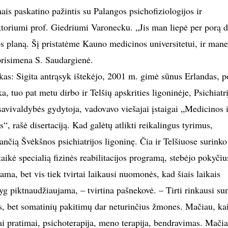
mais paskatino pažintis su Palangos psichofiziologijos ir
rektoriumi prof. Giedriumi Varonecku. „Jis man liepė per porą 
os planą. Šį pristatėme Kauno medicinos universitetui, ir mane
prisimena S. Saudargienė.
ikas: Sigita antrąsyk ištekėjo, 2001 m. gimė sūnus Erlandas, p
, tuo pat metu dirbo ir Telšių apskrities ligoninėje, Psichiatri
savivaldybės gydytoja, vadovavo viešajai įstaigai „Medicinos i
“, rašė disertaciją. Kad galėtų atlikti reikalingus tyrimus,
sančią Švėkšnos psichiatrijos ligoninę. Čia ir Telšiuose surinko
aikė specialią fizinės reabilitacijos programą, stebėjo pokyčiu
ama, bet vis tiek tvirtai laikausi nuomonės, kad šiais laikais
yg piktnaudžiaujama, – tvirtina pašnekovė. – Tirti rinkausi su
s, bet somatinių pakitimų dar neturinčius žmones. Mačiau, ka
iai pratimai, psichoterapija, meno terapija, bendravimas. Mačia