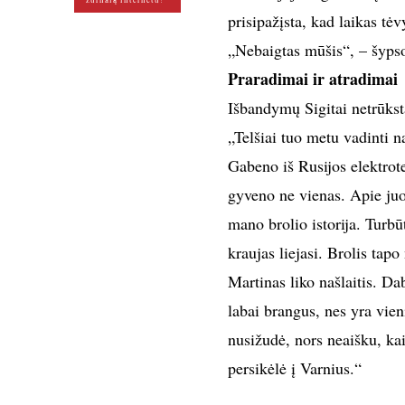
žurnalą internetu!
prisipažįsta, kad laikas tė
„Nebaigtas mūšis“, – šyps
Praradimai ir atradimai
Išbandymų Sigitai netrūkst
„Telšiai tuo metu vadinti n
Gabeno iš Rusijos elektrote
gyveno ne vienas. Apie juo
mano brolio istorija. Turbūt
kraujas liejasi. Brolis tap
Martinas liko našlaitis. D
labai brangus, nes yra vien
nusižudė, nors neaišku, kai
persikėlė į Varnius.“