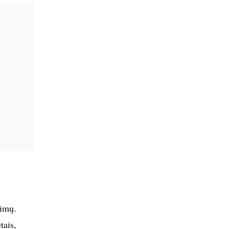
nimų.
tais,