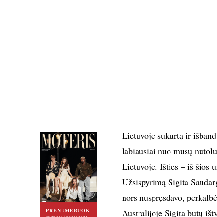
Lietuvoje sukurtą ir išband
labiausiai nuo mūsų nutolu
Lietuvoje. Išties – iš šios 
Užsispyrimą Sigita Saudargi
nors nuspręsdavo, perkalbė
PRENUMERUOK
Australijoje Sigita būtų iš