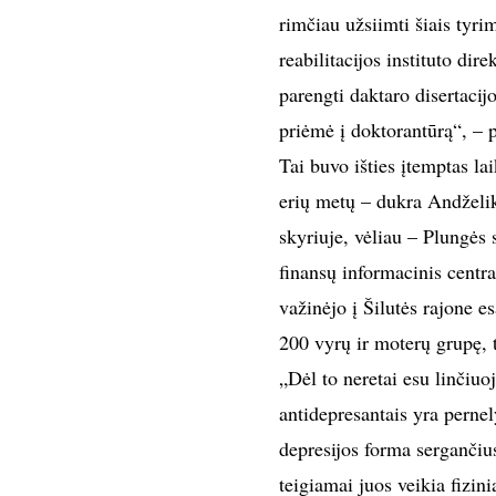
rimčiau užsiimti šiais tyri
reabilitacijos instituto di
parengti daktaro disertacij
priėmė į doktorantūrą“, – 
Tai buvo išties įtemptas la
erių metų – dukra Andželika
skyriuje, vėliau – Plungės 
finansų informacinis centras
važinėjo į Šilutės rajone e
200 vyrų ir moterų grupę, t
„Dėl to neretai esu linčiuoj
antidepresantais yra pernel
depresijos forma sergančiu
teigiamai juos veikia fizin