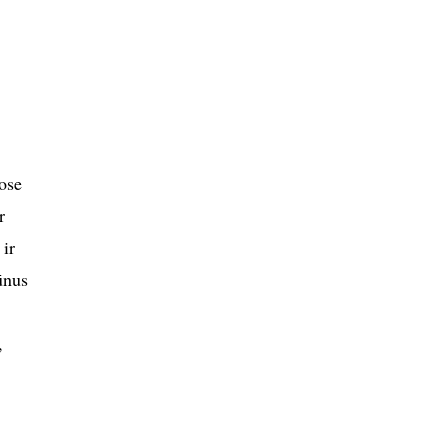
ose
r
 ir
ūnus
,