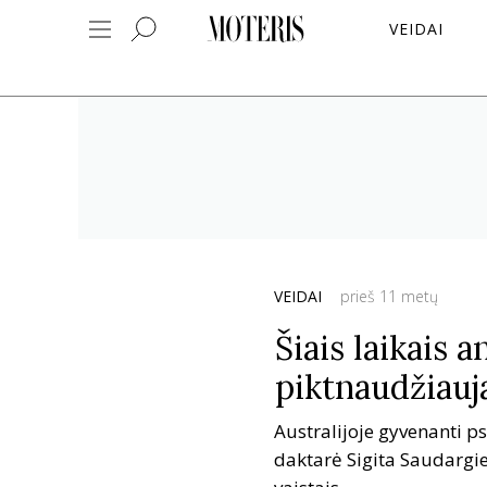
VEIDAI
VEIDAI
prieš 11 metų
Šiais laikais 
piktnaudžiau
Australijoje gyvenanti p
daktarė Sigita Saudargien