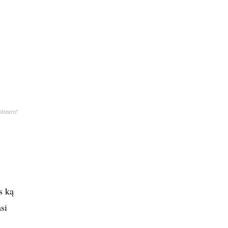
Moteris"
s ką
si