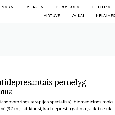
MADA
SVEIKATA
HOROSKOPAI
POLITIKA
VIRTUVĖ
VAIKAI
NELAIMĖ
antidepresantais pernelyg
jama
sichomotorinės terapijos specialistė, biomedicinos moks
ė (37 m.) įsitikinusi, kad depresiją galima įveikti ne tik