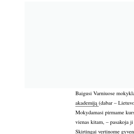
Baigusi Varniuose mokyklą,
akademiją
(dabar – Lietuvo
Mokydamasi pirmame kurse i
vienas kitam, – pasakoja ji
Skirtingai vertinome gyven