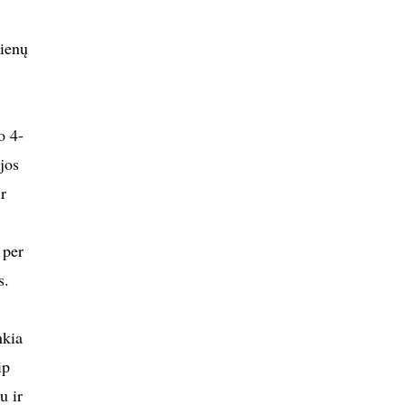
dienų
o 4-
jos
r
 per
s.
nkia
ip
u ir