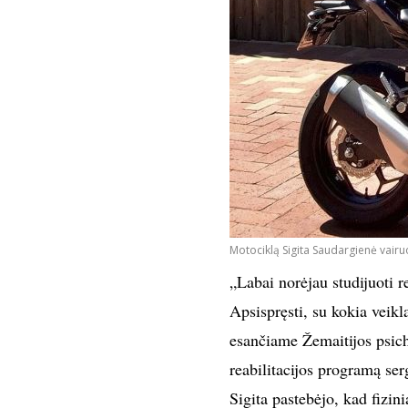
Motociklą Sigita Saudargienė vair
„Labai norėjau studijuoti r
Apsispręsti, su kokia veikla
esančiame Žemaitijos psichi
reabilitacijos programą se
Sigita pastebėjo, kad fizini