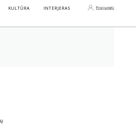
KULTŪRA
INTERJERAS
Prisijungti
S
lų