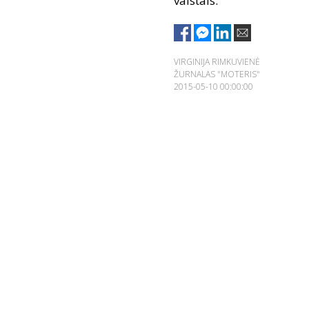
vaistais.
VIRGINIJA RIMKUVIENĖ
ŽURNALAS "MOTERIS"
2015-05-10 00:00:00