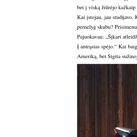
bet į viską žiūrėjo kažkaip
Kai įstojau, jau studijavo.
pernelyg skubu? Prisimenu,
Pajuokavau: „Šįkart atleidž
Į antrąsias spėjo.“ Kai bai
Ameriką, bet Sigita sužinoj