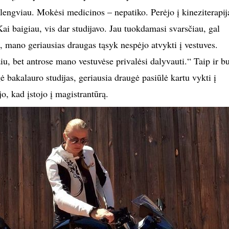
 lengviau. Mokėsi medicinos – nepatiko. Perėjo į kineziterapij
 Kai baigiau, vis dar studijavo. Jau tuokdamasi svarsčiau, gal
 mano geriausias draugas tąsyk nespėjo atvykti į vestuves.
iu, bet antrose mano vestuvėse privalėsi dalyvauti.“ Taip ir b
gė bakalauro studijas, geriausia draugė pasiūlė kartu vykti į
o, kad įstojo į magistrantūrą.