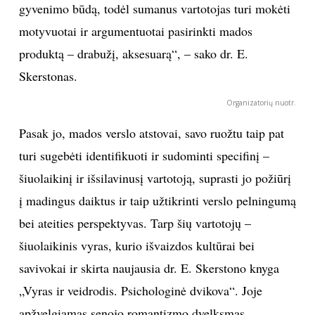
gyvenimo būdą, todėl sumanus vartotojas turi mokėti
INTERJERAS
motyvuotai ir argumentuotai pasirinkti mados
produktą – drabužį, aksesuarą“, – sako dr. E.
NAMAI
Skerstonas.
VIRTUVĖ
Organizatorių nuotr.
Pasak jo, mados verslo atstovai, savo ruožtu taip pat
RECEPTAI
turi sugebėti identifikuoti ir sudominti specifinį –
šiuolaikinį ir išsilavinusį vartotoją, suprasti jo požiūrį
VAIKAI
į madingus daiktus ir taip užtikrinti verslo pelningumą
NELAIMĖS
bei ateities perspektyvas. Tarp šių vartotojų –
šiuolaikinis vyras, kurio išvaizdos kultūrai bei
KONTAKTAI
savivokai ir skirta naujausia dr. E. Skerstono knyga
„Vyras ir veidrodis. Psichologinė dvikova“. Joje
PRIVATUMO POLITIKA
apžvelgiamas senojo romantizmo dvelksmas