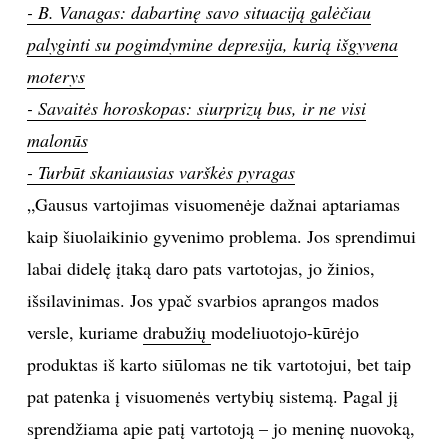
- B. Vanagas: dabartinę savo situaciją galėčiau
TEATRAS
palyginti su pogimdymine depresija, kurią išgyvena
moterys
SPORTAS
- Savaitės horoskopas: siurprizų bus, ir ne visi
malonūs
FOTOGRAFIJA
- Turbūt skaniausias varškės pyragas
„Gausus vartojimas visuomenėje dažnai aptariamas
MENAS
kaip šiuolaikinio gyvenimo problema. Jos sprendimui
ORAI
labai didelę įtaką daro pats vartotojas, jo žinios,
išsilavinimas. Jos ypač svarbios aprangos mados
ĮDOMYBĖS
versle, kuriame
drabužių
modeliuotojo-kūrėjo
produktas iš karto siūlomas ne tik vartotojui, bet taip
ISTORIJA
pat patenka į visuomenės vertybių sistemą. Pagal jį
sprendžiama apie patį vartotoją – jo meninę nuovoką,
KNYGOS