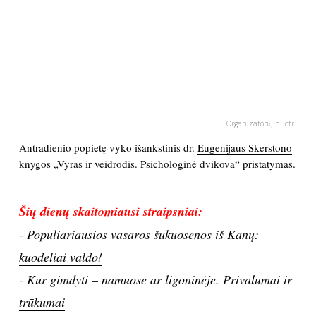
PSICHOLOGIJA
HOROSKOPAI
ASTROLOGIJA
Organizatorių nuotr.
POLITIKA
Antradienio popietę vyko išankstinis dr.
Eugenijaus Skerstono
knygos
„Vyras ir veidrodis. Psichologinė dvikova“ pristatymas.
KULTŪRA
Šių dienų skaitomiausi straipsniai:
LAISVALAIKIS
- Populiariausios vasaros šukuosenos iš Kanų:
kuodeliai valdo!
KINAS
- Kur gimdyti – namuose ar ligoninėje. Privalumai ir
trūkumai
MUZIKA