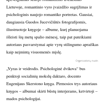
Lietuvoje, romantinio vyro įvaizdžio sugrįžimas ir
Sekite mus:
psichologinis naujojo romantiko portretas. Gausiai,
daugiausia Guodos Jucevičiūtės fotografijomis,
iliustruotoje knygoje – albume, kurį planuojama
PRENUMERUOK
išleisti šių metų spalio mėnesį, taip pat pateikiami
autoriaus pasvarstymai apie vyrų stilingumo apraiškas
kaip neįmintą visuomenės mįslę.
NAUJIENLAIŠKĮ
Organizatorių nuotr.
„Vyras ir veidrodis. Psichologinė dvikova“ bus
penktoji socialinių mokslų daktaro, docento
Prenumeruodami portalą,
Jūs sutinkate su
Eugenijaus Skerstono knyga. Pirmosios trys autoriaus
taisyklėmis
knygos – albumai skirti būstų interjerams, ketvirtoji –
mados psichologijai.