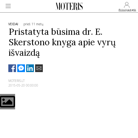
Prisijungti
VEIDAI
prieš 11 metų
Pristatyta būsima dr. E.
Skerstono knyga apie vyrų
VEIDAI
išvaizdą
MONARCHIJA
MADA
MOTERIS.LT
2015-05-20 00:00:00
GROŽIS
SVEIKATA
APIE MANE