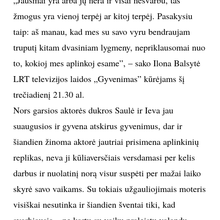
žmogus yra vienoj terpėj ar kitoj terpėj. Pasakysiu
INTERJERAS
taip: aš manau, kad mes su savo vyru bendraujam
NAMAI
truputį kitam dvasiniam lygmeny, nepriklausomai nuo
to, kokioj mes aplinkoj esame”, – sako Ilona Balsytė
VIRTUVĖ
LRT televizijos laidos „Gyvenimas” kūrėjams šį
trečiadienį 21.30 al.
RECEPTAI
Nors garsios aktorės dukros Saulė ir Ieva jau
suaugusios ir gyvena atskirus gyvenimus, dar ir
VAIKAI
šiandien žinoma aktorė jautriai prisimena aplinkinių
NELAIMĖS
replikas, neva ji kūliaversčiais versdamasi per kelis
darbus ir nuolatinį norą visur suspėti per mažai laiko
KONTAKTAI
skyrė savo vaikams. Su tokiais užgauliojimais moteris
visiškai nesutinka ir šiandien šventai tiki, kad
PRIVATUMO POLITIKA
svarbiausia – ne kartu su vaiku praleistų valandų