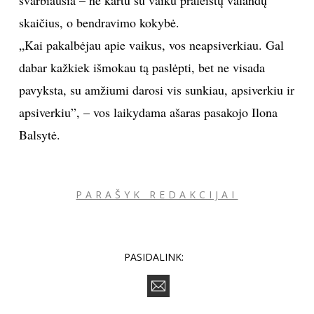
skaičius, o bendravimo kokybė.
Sekite mus:
„Kai pakalbėjau apie vaikus, vos neapsiverkiau. Gal
dabar kažkiek išmokau tą paslėpti, bet ne visada
pavyksta, su amžiumi darosi vis sunkiau, apsiverkiu ir
PRENUMERUOK
apsiverkiu”, – vos laikydama ašaras pasakojo Ilona
Balsytė.
NAUJIENLAIŠKĮ
PARAŠYK REDAKCIJAI
Prenumeruodami portalą,
Jūs sutinkate su
taisyklėmis
PASIDALINK: