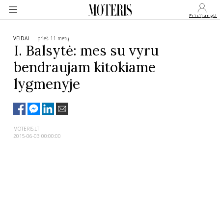
Prisijungti
VEIDAI
prieš 11 metų
I. Balsytė: mes su vyru
bendraujam kitokiame
VEIDAI
lygmenyje
MONARCHIJA
MADA
MOTERIS.LT
2015-06-03 00:00:00
GROŽIS
SVEIKATA
APIE MANE