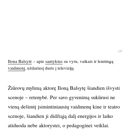
PSICHOLOGIJA
HOROSKOPAI
ASTROLOGIJA
LRT
POLITIKA
Ilona Balsytė
– apie
santykius
su vyru, vaikais ir lemtingą
vaidmenį
, uždariusį duris į televiziją
KULTŪRA
Žiūrovų mylimą aktorę Iloną Balsytę šiandien išvysti
LAISVALAIKIS
scenoje – retenybė. Per savo gyvenimą sukūrusi ne
vieną dešimtį įsimintiniausių vaidmenų kine ir teatro
KINAS
scenoje, šiandien ji didžiąją dalį energijos ir laiko
atiduoda nebe aktorystei, o pedagoginei veiklai.
MUZIKA