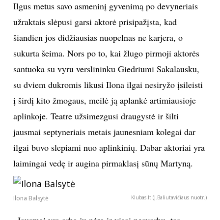
Ilgus metus savo asmeninį gyvenimą po devyneriais
TEATRAS
užraktais slėpusi garsi aktorė prisipažįsta, kad
šiandien jos didžiausias nuopelnas ne karjera, o
SPORTAS
sukurta šeima. Nors po to, kai žlugo pirmoji aktorės
santuoka su vyru verslininku Giedriumi Sakalausku,
FOTOGRAFIJA
su dviem dukromis likusi Ilona ilgai nesiryžo įsileisti
į širdį kito žmogaus, meilė ją aplankė artimiausioje
MENAS
aplinkoje. Teatre užsimezgusi draugystė ir šilti
ORAI
jausmai septyneriais metais jaunesniam kolegai dar
ilgai buvo slepiami nuo aplinkinių. Dabar aktoriai yra
ĮDOMYBĖS
laimingai vedę ir augina pirmaklasį sūnų Martyną.
ISTORIJA
Ilona Balsytė
Klubas.lt (J.Baliutavičiaus nuotr.)
KNYGOS
„Jausmai yra arba jų nėra ir visai nesvarbu, tas