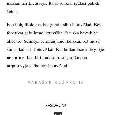
mažiau nei Lietuvoje. Italai sunkiai ryžtasi palikti
šeimą.
Esu italų filologas, bet gerai kalbu lietuviškai. Beje,
fonetikai gabi Irene lietuviškai čiauška beveik be
akcento. Šeimoje bendraujame itališkai, bet mūsų
sūnus kalba ir lietuviškai. Kai būdami savo tėvynėje
nenorime, kad kiti mus suprastų, su žmona
tarpusavyje kalbamės lietuviškai.“
PARAŠYK REDAKCIJAI
PASIDALINK: