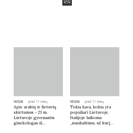
VEIDAI
prieš 11 metų
VEIDAI
prieš 11 metų
Apie arabių ir lietuvių
Tokia kava, kokia yra
skirtumus - 21 m.
populiari Lietuvoje,
Lietuvoje gyvenantis
Italijoje laikoma
ginekologas iš
„nusikaltimu, už kurį
Jordanijos
sodinama į kalėjimą“