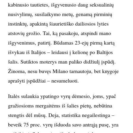
kabinusio tautietes, išgyvenusio daug seksualinių
nusivylimų, susilaikymo metų, genamą pirminių
instinktų, apakintą šiaurietiško dailiosios lyties
atstovių grožio. Tai, ką pasakoju, atspindi mano
išgyvenimus, patirtį. Būdamas 23-ejų pirmą kartą
išvykau iš Italijos – leidausi į kelionę po Baltijos
šalis. Sutiktos moterys man paliko didžiulį įspūdį.
Žinoma, nesu buvęs Milano tarnautoju, bet knygoje
aprašyti įspūdžiai – nesumeluoti.
Italės sulaukia ypatingo vyrų dėmesio, joms, ypač
gražiosioms mergaitėms iš šalies pietų, nebūtina
stengtis dėl mūsų. Deja, statistika negailestinga –
beveik 75 proc. vyrų išduoda savo antrąją pusę, yra