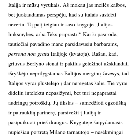
Italija ir mūsų vyrukais. Aš mokau jas meilės kalbos,
bet juokaudamas perspėju, kad su italais susidėti
neverta. Tą patį teigiau ir savo knygoje „Italijos
linksmybės, arba Teks priprasti!“ Kai ši pasirodė,
tautiečiai pavadino mane parsidavusiu barbarams,
persona non grata
Italijoje (kvatoja). Rašau, kad,
griuvus Berlyno sienai ir pakilus geležinei užsklandai,
išryškėjo neprilygstamas Baltijos merginų žavesys, tad
Italijos vyrai plūstelėjo į dar neregėtas šalis. Tie vyrai
dideliu intelektu nepasižymi, bet turi nepaprastai
audringų potroškių. Jų tikslas – sumedžioti egzotišką
ir patrauklią partnerę, parsivežti į Italiją ir
pasipuikuoti prieš draugus. Knygutėje šaipydamasis
nupiešiau portretą Milano tarnautojo – nesėkmingai