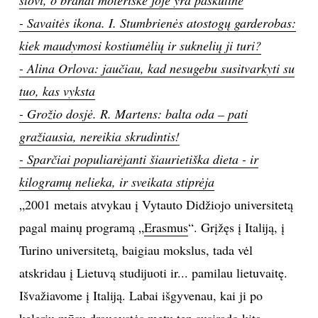
- Savaitės ikona. I. Stumbrienės atostogų garderobas:
TEATRAS
kiek maudymosi kostiumėlių ir suknelių ji turi?
SPORTAS
- Alina Orlova: jaučiau, kad nesugebu susitvarkyti su
tuo, kas vyksta
FOTOGRAFIJA
- Grožio dosjė. R. Martens: balta oda – pati
gražiausia, nereikia skrudintis!
MENAS
- Sparčiai populiarėjanti šiaurietiška dieta - ir
kilogramų nelieka, ir sveikata stiprėja
ORAI
„2001 metais atvykau į Vytauto Didžiojo universitetą
ĮDOMYBĖS
pagal mainų programą „
Erasmus
“. Grįžęs į Italiją, į
Turino universitetą, baigiau mokslus, tada vėl
ISTORIJA
atskridau į Lietuvą studijuoti ir... pamilau lietuvaitę.
Išvažiavome į Italiją. Labai išgyvenau, kai ji po
KNYGOS
kelerių mūsų draugystės metų ten susirado kitą