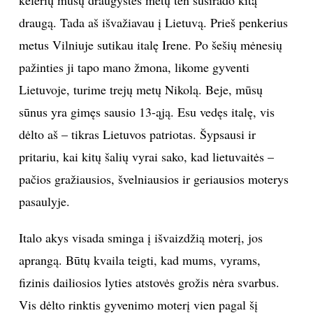
draugą. Tada aš išvažiavau į Lietuvą. Prieš penkerius
INTERJERAS
metus Vilniuje sutikau italę Irene. Po šešių mėnesių
NAMAI
pažinties ji tapo mano žmona, likome gyventi
Lietuvoje, turime trejų metų Nikolą. Beje, mūsų
VIRTUVĖ
sūnus yra gimęs sausio 13-ąją. Esu vedęs italę, vis
dėlto aš – tikras Lietuvos patriotas. Šypsausi ir
RECEPTAI
pritariu, kai kitų šalių vyrai sako, kad lietuvaitės –
pačios gražiausios, švelniausios ir geriausios moterys
VAIKAI
pasaulyje.
NELAIMĖS
Italo akys visada sminga į išvaizdžią moterį, jos
aprangą. Būtų kvaila teigti, kad mums, vyrams,
KONTAKTAI
fizinis dailiosios lyties atstovės grožis nėra svarbus.
PRIVATUMO POLITIKA
Vis dėlto rinktis gyvenimo moterį vien pagal šį