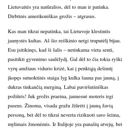
Lietuvaitės yra natūralios, dėl to man ir patinka.
Dirbtinis amerikoniškas grožis – atgrasus.
Kas man tikrai nepatinka, tai Lietuvoje klestintis
jaunystės kultas. Aš šio reiškinio netgi truputėlį bijau.
Esu įsitikinęs, kad ši šalis – netinkama vieta senti,
pasitikti gyvenimo saulėlydį. Gal dėl to čia tokia ryški
vyrų amžiaus vidurio krizė, kai į penktąją dešimtį
įkopęs sutuoktinis staiga lyg kulka šauna pas jauną, į
dukras tinkančią merginą. Labai paviršutiniškas
požiūris! Juk grožis praeina, jaunesnė moteris irgi
pasens. Žinoma, visada gražu žiūrėti į jauną žavią
personą, bet dėl to tikrai neverta rizikuoti savo šeima,
mylimais žmonėmis. Ir Italijoje yra panašių atvejų, bet