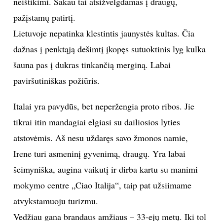
neištikimi. Sakau tai atsižvelgdamas į draugų,
pažįstamų patirtį.
Lietuvoje nepatinka klestintis jaunystės kultas. Čia
dažnas į penktąją dešimtį įkopęs sutuoktinis lyg kulka
šauna pas į dukras tinkančią merginą. Labai
paviršutiniškas požiūris.
Italai yra pavydūs, bet neperžengia proto ribos. Jie
tikrai itin mandagiai elgiasi su dailiosios lyties
atstovėmis. Aš nesu uždaręs savo žmonos namie,
Irene turi asmeninį gyvenimą, draugų. Yra labai
šeimyniška, augina vaikutį ir dirba kartu su manimi
mokymo centre „Ciao Italija“, taip pat užsiimame
atvykstamuoju turizmu.
Vedžiau gana brandaus amžiaus – 33-ejų metų. Iki tol