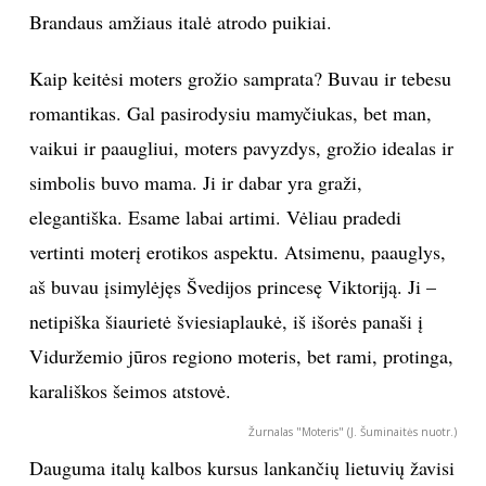
Brandaus amžiaus italė atrodo puikiai.
Kaip keitėsi moters grožio samprata? Buvau ir tebesu
romantikas. Gal pasirodysiu mamyčiukas, bet man,
vaikui ir paaugliui, moters pavyzdys, grožio idealas ir
simbolis buvo mama. Ji ir dabar yra graži,
elegantiška. Esame labai artimi. Vėliau pradedi
vertinti moterį erotikos aspektu. Atsimenu, paauglys,
aš buvau įsimylėjęs Švedijos princesę Viktoriją. Ji –
netipiška šiaurietė šviesiaplaukė, iš išorės panaši į
Viduržemio jūros regiono moteris, bet rami, protinga,
karališkos šeimos atstovė.
Žurnalas "Moteris" (J. Šuminaitės nuotr.)
Dauguma italų kalbos kursus lankančių lietuvių žavisi