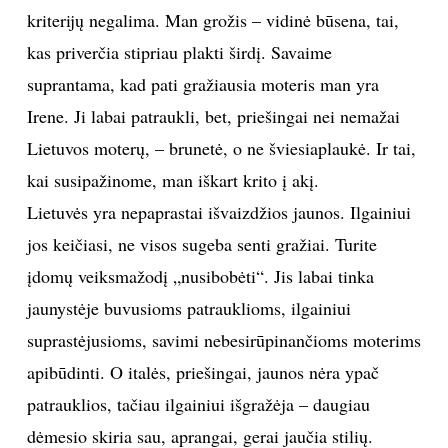
kriterijų negalima. Man grožis – vidinė būsena, tai,
kas priverčia stipriau plakti širdį. Savaime
Sekite mus:
suprantama, kad pati gražiausia moteris man yra
Irene. Ji labai patraukli, bet, priešingai nei nemažai
Lietuvos moterų, – brunetė, o ne šviesiaplaukė. Ir tai,
PRENUMERUOK
kai susipažinome, man iškart krito į akį.
Lietuvės yra nepaprastai išvaizdžios jaunos. Ilgainiui
NAUJIENLAIŠKĮ
jos keičiasi, ne visos sugeba senti gražiai. Turite
įdomų veiksmažodį „nusibobėti“. Jis labai tinka
jaunystėje buvusioms patrauklioms, ilgainiui
suprastėjusioms, savimi nebesirūpinančioms moterims
Prenumeruodami portalą,
Jūs sutinkate su
taisyklėmis
apibūdinti. O italės, priešingai, jaunos nėra ypač
patrauklios, tačiau ilgainiui išgražėja – daugiau
dėmesio skiria sau, aprangai, gerai jaučia stilių.