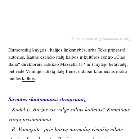
PSICHOLOGIJA
HOROSKOPAI
Žurnalas "Moteris" (J. Šuminaitės nuotr.)
ASTROLOGIJA
Humoreskų knygos „Italijos linksmybės, arba Teks priprasti!“
autorius, Kaune esančio
italų
kalbos ir kultūros centro „Ciao
POLITIKA
Italia“ direktorius Fabrizio Mazzella (37 m.) mylėjo lietuvaitę,
bet vedė Vilniuje sutiktą italę Irene, o dabar kauniečius moko
meilės
kalbos
.
KULTŪRA
LAISVALAIKIS
Savaitės skaitomiausi straipsniai
:
- Kodėl L. Brežnevas valgė šaltus kotletus? Kremliaus
KINAS
virėjų prisiminimai
- R. Vanagaitė: prie laisvų normalių vienišių eilutė
MUZIKA
stovi, o brandi moteriškė joje yra paskutinė