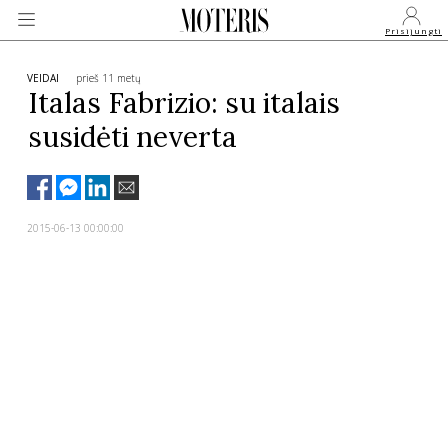
Prisijungti
VEIDAI
prieš 11 metų
Italas Fabrizio: su italais
susidėti neverta
VEIDAI
MONARCHIJA
2015-06-13 00:00:00
MADA
GROŽIS
SVEIKATA
APIE MANE