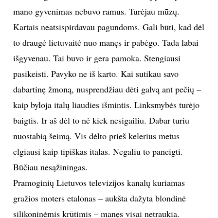
mano gyvenimas nebuvo ramus. Turėjau mūzų.
Kartais neatsispirdavau pagundoms. Gali būti, kad dėl
to draugė lietuvaitė nuo manęs ir pabėgo. Tada labai
išgyvenau. Tai buvo ir gera pamoka. Stengiausi
pasikeisti. Pavyko ne iš karto. Kai sutikau savo
dabartinę žmoną, nusprendžiau dėti galvą ant pečių –
kaip byloja italų liaudies išmintis. Linksmybės turėjo
baigtis. Ir aš dėl to nė kiek nesigailiu. Dabar turiu
nuostabią šeimą. Vis dėlto prieš kelerius metus
elgiausi kaip tipiškas italas. Negaliu to paneigti.
Būčiau nesąžiningas.
Pramoginių Lietuvos televizijos kanalų kuriamas
gražios moters etalonas – aukšta dažyta blondinė
silikoninėmis krūtimis – manęs visai netraukia.