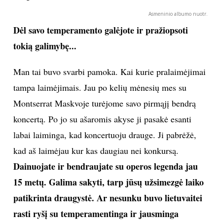
Asmeninio albumo nuotr.
Dėl savo temperamento galėjote ir pražiopsoti
tokią galimybę...
Man tai buvo svarbi pamoka. Kai kurie pralaimėjimai
tampa laimėjimais. Jau po kelių mėnesių mes su
Montserrat Maskvoje turėjome savo pirmąjį bendrą
koncertą. Po jo su ašaromis akyse ji pasakė esanti
labai laiminga, kad koncertuoju drauge. Ji pabrėžė,
kad aš laimėjau kur kas daugiau nei konkursą.
Dainuojate ir bendraujate su operos legenda jau
15 metų. Galima sakyti, tarp jūsų užsimezgė laiko
patikrinta draugystė. Ar nesunku buvo lietuvaitei
rasti ryšį su temperamentinga ir jausminga