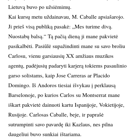
Lietuvą buvo po užsiėmimų.
Kai kursų metu uždainavau, M. Caballe apsiašarojo.
Sekite mus:
Ji prieš visą publiką pasakė: „Mes turime divą.
Nuostabų balsą.“ Tą pačią dieną ji mane pakvietė
pasikalbėti. Pasiūlė supažindinti mane su savo broliu
PRENUMERUOK
Carlosu, vienu garsiausių XX amžiaus muzikos
agentų, padėjusių padaryti karjerą tokiems pasaulinio
NAUJIENLAIŠKĮ
garso solistams, kaip Jose Carreras ar Placido
Domingo. Iš Andoros tiesiai išvykau į perklausą
Barselonoje, po kurios Carlos su Montserrat mane
iškart pakvietė dainuoti kartu Ispanijoje, Vokietijoje,
Prenumeruodami portalą,
Jūs sutinkate su
taisyklėmis
Rusijoje. Carlosas Caballe, beje, ir paprašė
sutrumpinti savo pavardę iki Kazlaus, nes pilna
daugeliui buvo sunkiai ištariama.