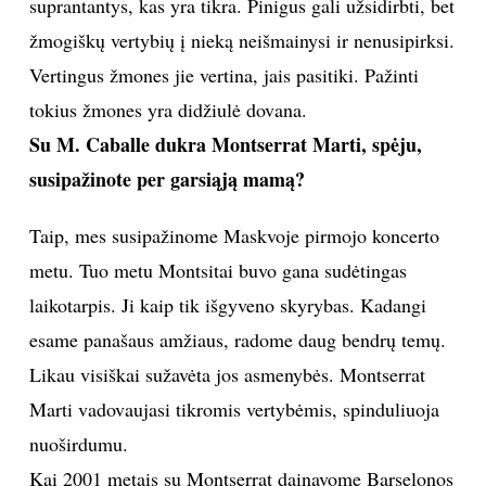
suprantantys, kas yra tikra. Pinigus gali užsidirbti, bet
žmogiškų vertybių į nieką neišmainysi ir nenusipirksi.
Vertingus žmones jie vertina, jais pasitiki. Pažinti
tokius žmones yra didžiulė dovana.
Su M. Caballe dukra Montserrat Marti, spėju,
susipažinote per garsiąją mamą?
Taip, mes susipažinome Maskvoje pirmojo koncerto
metu. Tuo metu Montsitai buvo gana sudėtingas
laikotarpis. Ji kaip tik išgyveno skyrybas. Kadangi
esame panašaus amžiaus, radome daug bendrų temų.
Likau visiškai sužavėta jos asmenybės. Montserrat
Marti vadovaujasi tikromis vertybėmis, spinduliuoja
nuoširdumu.
Kai 2001 metais su Montserrat dainavome Barselonos