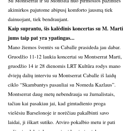
Su Montserrat ir su Montsita nuo pirmosios pažinties
akimirkos pajutome abipusį komforto jausmą tiek
dainuojant, tiek bendraujant.
Kaip suprantu, šis kalėdinis koncertas su M. Marti
jums taip pat yra ypatingas...
Mano žiemos šventės su Caballe prasideda jau dabar.
Gruodžio 11-12 laukia koncertai su Montserrat Marti,
gruodžio 14 ir 28 dienomis LRT Kultūra rodys mano
dviejų dalių interviu su Montserrat Caballe iš laidų
ciklo “Skambantys pasauliai su Nomeda Kazlaus”.
Montserrat daug metų nebendrauja su žurnalistais,
tačiau kai pasakiau jai, kad gimtadienio proga
viešėsiu Barselonoje ir norėčiau pakalbinti savo
laidai, ji iškart sutiko. Atviro pokalbio metu ir pati