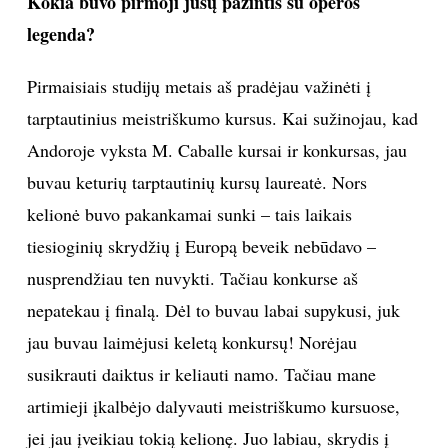
Kokia buvo pirmoji jūsų pažintis su operos
legenda?
INTERJERAS
Pirmaisiais studijų metais aš pradėjau važinėti į
NAMAI
tarptautinius meistriškumo kursus. Kai sužinojau, kad
VIRTUVĖ
Andoroje vyksta M. Caballe kursai ir konkursas, jau
buvau keturių tarptautinių kursų laureatė. Nors
RECEPTAI
kelionė buvo pakankamai sunki – tais laikais
tiesioginių skrydžių į Europą beveik nebūdavo –
VAIKAI
nusprendžiau ten nuvykti. Tačiau konkurse aš
nepatekau į finalą. Dėl to buvau labai supykusi, juk
NELAIMĖS
jau buvau laimėjusi keletą konkursų! Norėjau
KONTAKTAI
susikrauti daiktus ir keliauti namo. Tačiau mane
artimieji įkalbėjo dalyvauti meistriškumo kursuose,
PRIVATUMO POLITIKA
jei jau įveikiau tokią kelionę. Juo labiau, skrydis į