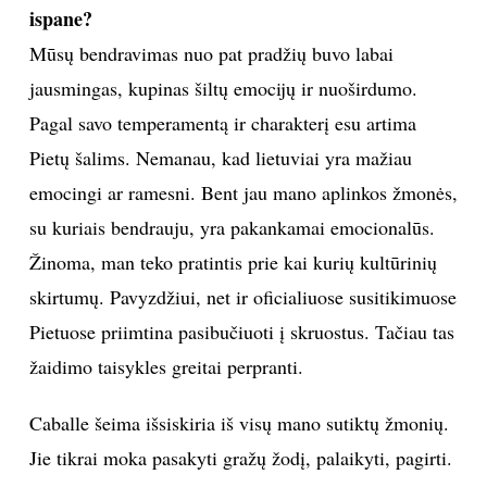
ispane?
Mūsų bendravimas nuo pat pradžių buvo labai
jausmingas, kupinas šiltų emocijų ir nuoširdumo.
Pagal savo temperamentą ir charakterį esu artima
Pietų šalims. Nemanau, kad lietuviai yra mažiau
emocingi ar ramesni. Bent jau mano aplinkos žmonės,
su kuriais bendrauju, yra pakankamai emocionalūs.
Žinoma, man teko pratintis prie kai kurių kultūrinių
skirtumų. Pavyzdžiui, net ir oficialiuose susitikimuose
Pietuose priimtina pasibučiuoti į skruostus. Tačiau tas
žaidimo taisykles greitai perpranti.
Caballe šeima išsiskiria iš visų mano sutiktų žmonių.
Jie tikrai moka pasakyti gražų žodį, palaikyti, pagirti.