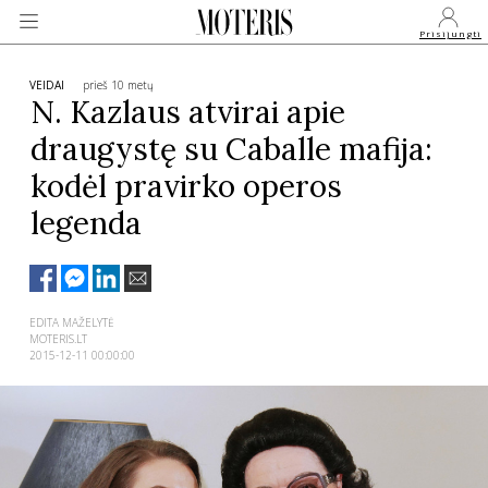
Prisijungti
VEIDAI
prieš 10 metų
N. Kazlaus atvirai apie
draugystę su Caballe mafija:
VEIDAI
kodėl pravirko operos
legenda
MONARCHIJA
MADA
EDITA MAŽELYTĖ
MOTERIS.LT
GROŽIS
2015-12-11 00:00:00
SVEIKATA
APIE MANE