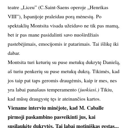
teatre „Liceu” (C.Saint-Saens operoje „Henrikas
VIII”), Ispanijoje praleidau porą mėnesių. Po
spektaklių Montsita visada užeidavo ne tik pas mamą,
bet ir pas mane pasidalinti savo nuoširdžiais
pastebėjimais, emocijomis ir patarimais. Tai išlikę iki
dabar.
Montsita turi keturių su puse metukų dukrytę Danielą,
aš turiu penkerių su puse metukų dukrą. Tikimės, kad
jos taip pat taps geromis draugėmis, kaip ir mes, nes
yra labai panašaus temperamento
(juokiasi.)
Tikiu,
kad mūsų draugystę tęs ir ateinančios kartos.
Viename interviu minėjote, kad M. Caballe
pirmoji paskambino pasveikinti jus, kai
susilaukėte dukrytės. Tai labai motiniškas gestas...