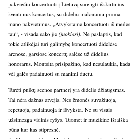
pakviečiu koncertuoti į Lietuvą surengti išskirtinius
šventinius koncertus, su dideliu malonumu priima
mano pakvietimus. „Atvykstame koncertuoti iš meilės
tau“, - visada sako jie
(juokiasi)
. Ne paslaptis, kad
tokie atlikėjai turi galimybę koncertuoti didelėse
arenose, garsiose koncertų salėse už didelius
honorarus. Montsita prisipažino, kad nesulaukia, kada
vėl galės padainuoti su manimi duetu.
Turėti puikų scenos partnerį yra didelis džiaugsmas.
Tai nėra dažnas atvejis. Nes žmonės suvažiuoja,
repetuoja, padainuoja ir išvyksta. Ne su visais
užsimezga vidinis ryšys. Tuomet ir muzikinė išraiška
būna kur kas stipresnė.