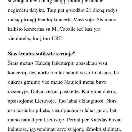
sužinojau labai daug naujų, įdomių ir niekur
negirdėtų dalykų. Taip pat gruodžio 21 dieną rodys
mūsų pirmąjį bendrą koncertą Maskvoje. Šis mano
krikšto koncertas su M. Caballe kol kas yra
vienintelis, kurį turi LRT.
Šias šventes sutiksite scenoje?
Šiais metais Kalėdų laikotarpiu atsisakiau visų
koncertų, nes noriu ramiai pabūti su artimaisiais. Iki
dukros gimimo visi mano Naujieji metai buvo
užsienyje. Dabar viskas pasikeitė. Kai gimė dukra,
apsistojome Lietuvoje. Tuo labai džiaugiuosi. Nors
esu pasaulio pilietė, visur jaučiuosi labai gerai, bet
mano namai yra Lietuvoje. Pernai per Kalėdas buvau
kalnuose, įgyvendinau savo svajonę išmokti slidinėti.