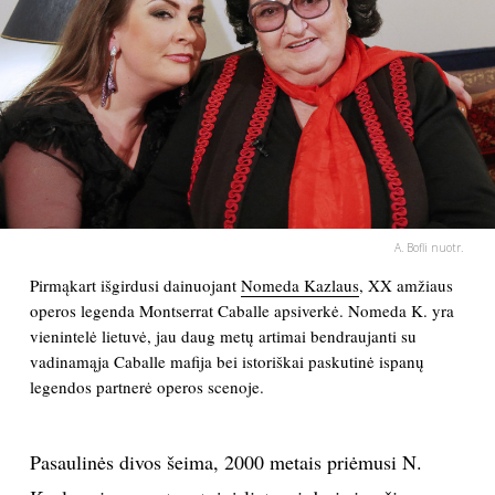
PSICHOLOGIJA
HOROSKOPAI
ASTROLOGIJA
POLITIKA
A. Bofli nuotr.
Pirmąkart išgirdusi dainuojant
Nomeda Kazlaus
, XX amžiaus
KULTŪRA
operos legenda Montserrat Caballe apsiverkė. Nomeda K. yra
vienintelė lietuvė, jau daug metų artimai bendraujanti su
LAISVALAIKIS
vadinamąja Caballe mafija bei istoriškai paskutinė ispanų
legendos partnerė operos scenoje.
KINAS
Pasaulinės divos šeima, 2000 metais priėmusi N.
MUZIKA