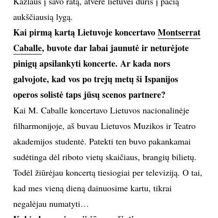
Kazlaus į savo ratą, atvėrė lietuvei duris į pačią
aukščiausią lygą.
TEATRAS
Kai pirmą kartą Lietuvoje koncertavo
Montserrat
SPORTAS
Caballe
, buvote dar labai jaunutė ir neturėjote
pinigų apsilankyti koncerte. Ar kada nors
FOTOGRAFIJA
galvojote, kad vos po trejų metų ši Ispanijos
operos solistė taps jūsų scenos partnere?
MENAS
Kai M. Caballe koncertavo Lietuvos nacionalinėje
filharmonijoje, aš buvau Lietuvos Muzikos ir Teatro
ORAI
akademijos studentė. Patekti ten buvo pakankamai
ĮDOMYBĖS
sudėtinga dėl riboto vietų skaičiaus, brangių bilietų.
Todėl žiūrėjau koncertą tiesiogiai per televiziją. O tai,
ISTORIJA
kad mes vieną dieną dainuosime kartu, tikrai
negalėjau numatyti…
KNYGOS