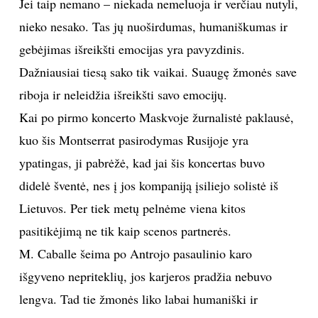
Jei taip nemano – niekada nemeluoja ir verčiau nutyli,
nieko nesako. Tas jų nuoširdumas, humaniškumas ir
gebėjimas išreikšti emocijas yra pavyzdinis.
Dažniausiai tiesą sako tik vaikai. Suaugę žmonės save
riboja ir neleidžia išreikšti savo emocijų.
Kai po pirmo koncerto Maskvoje žurnalistė paklausė,
kuo šis Montserrat pasirodymas Rusijoje yra
ypatingas, ji pabrėžė, kad jai šis koncertas buvo
didelė šventė, nes į jos kompaniją įsiliejo solistė iš
Lietuvos. Per tiek metų pelnėme viena kitos
pasitikėjimą ne tik kaip scenos partnerės.
M. Caballe šeima po Antrojo pasaulinio karo
išgyveno nepriteklių, jos karjeros pradžia nebuvo
lengva. Tad tie žmonės liko labai humaniški ir