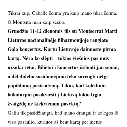
Tikrai taip, Caballe šeima yra kaip mano tikra šeima.
O Montsita man kaip sesuo.
Gruodžio 11-12 dienomis jūs su Montserrat Marti
Lietuvos nacionalinėje filharmonijoje rengiate
Gala koncertus. Kartu Lietuvoje dainuoste pirmą
kartą. Nėra ko slėpti – tokios viešnios pas mus
užsuka retai. Bilietai į koncertus iššluoti jau seniai,
o dėl didelio susidomėjimo teko surengti netgi
papildomą pasirodymą. Tikiu, kad kalėdiniu
laikotarpiu pasikviesti į Lietuvą tokio lygio
žvaigždę ne kiekvienam pavyktų?
Galiu tik pasidžiaugti, kad mano draugai ir kolegos iš
viso pasaulio, kuriuos aš bent kartą per metus