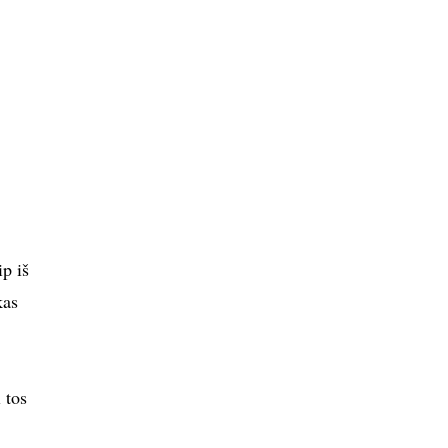
p iš
kas
 tos