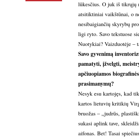
lūkesčius. O juk iš tikrųj
atsitiktiniai vaikštūnai, o 
nesibaigiančių skyrybų proc
ligi ryto. Savo tekstuose si
Nuotykiai? Vaizduotėje – t
Savo gyvenimą inventorizu
pamatyti, įžvelgti, meist
apčiuopiamos biografinės 
prasimanymų?
Nesyk esu kartojęs, kad tik
kartos lietuvių kritikių V
bruožas – „judrūs, plastiški
sukasi aplink tave, skleidž
aifonas. Bet! Tasai spiečiu