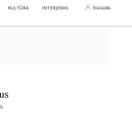
KULTŪRA
INTERJERAS
Prisijungti
S
nus
o,