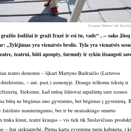
Žurnalas "Moteris" (M. Ažušilio
ražūs žodžiai ir graži frazė ir esi tu, vade“ , -- sako Jūsų
: „Tylėjimas yra vienatvės brolis. Tyla yra vienatvės sesu
atre, teatrui, būti apsupty, šurmuly ir sykiu išsaugoti sav
iau teatro demonui – šįkart Martyno Budraičio (Lietuvos
direktorius, – aut. past.) asmenyje. Drauge ieškome tekstų ir
ežisierių. Sieksime, kad mūsų žiūrovai atpažintų save scenos
ena būtų ne bėgimas nuo gyvenimo, bet bėgimas į gyvenimą. 
e žaislinio manieringumo, bet ir be neatsakingo smurto
 tinka kinui, teatre kraujas – vis tiek tik Suslavičiaus produkt
s – štai siekiamybė. Pirmą kartą gyvenime turiu kabinetą, į k