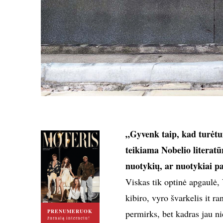
„Gyvenk taip, kad turėt
teikiama Nobelio literatū
nuotykių, ar nuotykiai p
Viskas tik optinė apgaulė, V
kibiro, vyro švarkelis it ra
PRENUMERUOK
permirks, bet kadras jau n
žurnalą internetu!