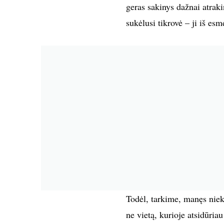
geras sakinys dažnai atrakin
sukėlusi tikrovė – ji iš es
Todėl, tarkime, manęs nieka
ne vietą, kurioje atsidūri