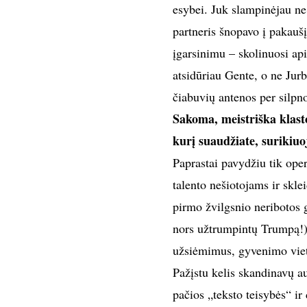
esybei. Juk slampinėjau ne 
partneris šnopavo į pakaušį
įgarsinimu – skolinuosi ap
atsidūriau Gente, o ne Jurb
čiabuvių antenos per silpn
Sakoma, meistriška klast
kurį suaudžiate, surikiuo
Paprastai pavydžiu tik ope
talento nešiotojams ir skle
pirmo žvilgsnio neribotos 
nors užtrumpintų Trumpą!)
užsiėmimus, gyvenimo vieta
Pažįstu kelis skandinavų au
pačios „teksto teisybės“ i