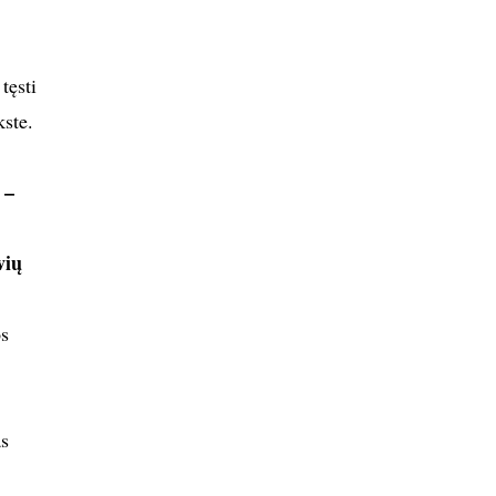
tęsti
kste.
 –
vių
os
as