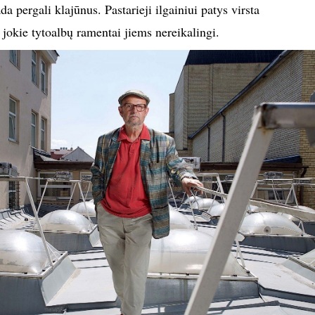
a pergali klajūnus. Pastarieji ilgainiui patys virsta
r jokie tytoalbų ramentai jiems nereikalingi.