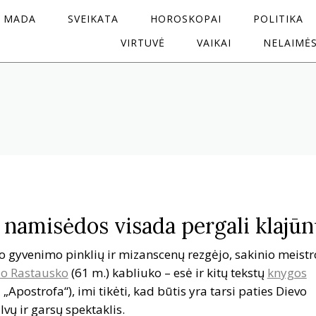
MADA
SVEIKATA
HOROSKOPAI
POLITIKA
VIRTUVĖ
VAIKAI
NELAIMĖ
: namisėdos visada pergali klajū
 gyvenimo pinklių ir mizanscenų rezgėjo, sakinio meistr
o Rastausko
(61 m.) kabliuko – esė ir kitų tekstų
knygos
„Apostrofa“), imi tikėti, kad būtis yra tarsi paties Dievo
vų ir garsų spektaklis.