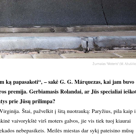
Žurnalas "Moteris" (M. Ažušilio
um ką papasakoti“, – sakė G. G. Márquezas, kai jam buvo
ros premija. Gerbiamasis Rolandai, ar Jūs specialiai ieško
atys prie Jūsų prilimpa?
irginija. Štai, pažvelkit į šitą nuotrauką: Paryžius, pila kaip i
nkinė vaivorykštė virš moters galvos, jie vis tiek tuoj kiaurai
iekados nebepasikeis. Meilės miestas dar sykį pateisino mūsų