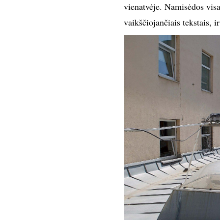
vienatvėje. Namisėdos visad
vaikščiojančiais tekstais, i