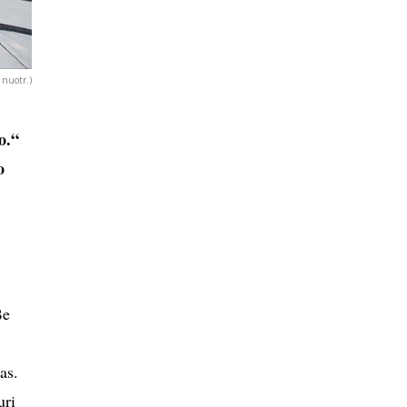
 nuotr.)
o.“
o
Be
as.
urį