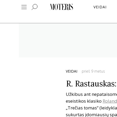
VEIDAI
VEIDAI
prieš 9 metus
R. Rastauskas
Užkibus ant nepataisomo
eseistikos klasiko
Roland
„Trečias tomas“ (leidykla 
sukurtas įdomiausių spal