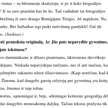
vienas – su būsimuoju skaitytoju, ir jis it koks biografijos
! Ir su savo praeitim kas be ko. Tad vadinkite tai fotografijos
ibrėžimą iš savo draugo Remigijaus Treigio. Aš nepyksiu. Na,
arke. Bet Jurbarkas irgi puiki nušvitimų gaudyklė! Gal tik
os.
(Juokiasi.)
otė pranoksta originalą. Ar Jūs pats nepavydite gyvenimo,
jate tekstuose?
ros dainininkams ir džiazo pianistams, tikriesiems dieviškojo
idėjams. Niekada nepavydėjau turčiams, nes iš arti mačiau, kai
galimybės sukausto užuot išlaisvinusios. (Kaip norėčiau, kad 
 Žinome, kad daugelis garsių rašytojų per gyvenimą yra keitę
s, žmonas ir taip toliau.
torius, sąmoningai ir, beje, sėkmingai keitusius geografiją dėl
r dar daugybės nenusakomų dalykų. Tačiau tekstas pražysta tik