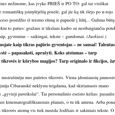
ų mes nežinome, kas įvyko PRIEŠ ir PO TO: gal tai visiškai
ne romantiškų įsimylėjėlių porelė, gal jie ką tik išėjo po n-tojo
eso posėdžio iš teismo rūmų ir papuolė į liūtį... Galima būtų 
ekiu to paties: gražaus ir tikslaus kadro su nesibaigiančia pote
aip, gyvenime – saikingai, tekste – gundomai.
(Juokiasi.)
ojate kaip tikras pajūrio gyventojas – ne sausai! Talentas
rystė – papasakoti, aprašyti. Koks atstumas – tarp
tikrovės ir kūrybos magijos? Tarp originalo ir fikcijos, ža
 nusirašinėju nuo patirtos tikrovės. Viena įdomiausių jaunosi
irginija Cibarauskė neklysta teigdama, kad skiriamasis mano
 „gyvieji paveikslai“. Tai personalinio eseisto kelias: pasaulis
iasi kinematografiškiausiais planais, o tu tik antena. Arba pon
s tikrovės atomų vis tiek nusėda žodžiais ir sakiniais tekste. O