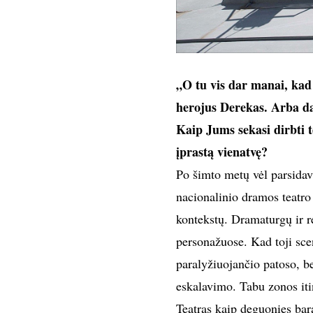
„O tu vis dar manai, kad g
herojus Derekas. Arba dar
Kaip Jums sekasi dirbti te
įprastą vienatvę?
Po šimto metų vėl parsidav
nacionalinio dramos teatro 
kontekstų. Dramaturgų ir r
personažuose. Kad toji sc
paralyžiuojančio patoso, b
eskalavimo. Tabu zonos itin
Teatras kaip deguonies bara