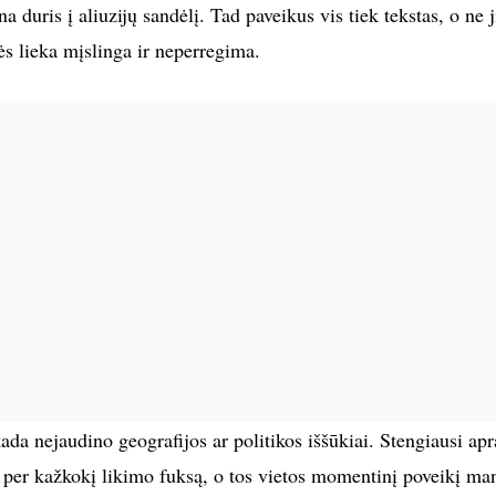
a duris į aliuzijų sandėlį. Tad paveikus vis tiek tekstas, o ne j
mės lieka mįslinga ir neperregima.
da nejaudino geografijos ar politikos iššūkiai. Stengiausi apr
au per kažkokį likimo fuksą, o tos vietos momentinį poveikį ma