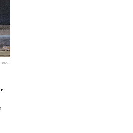
 nuotr.)
te
š