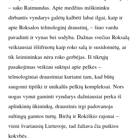
– sako Raimundas. Apie medžius miškininku
dirbantis vyndarys galėtų kalbėti labai ilgai, kaip ir
apie Roksalos telmologinį draustinį, – šiuo vardu
pavadinti ir vynas bei sodyba. Dažnas svečias Roksalą
veikiausiai iššifruotų kaip roko salą ir susidomėtų, ar
tik šeimininkas nėra roko gerbėjas. Iš tikrųjų
pasakojimas veikiau suktųsi apie pelkes –
telmologiniai draustiniai kuriami tam, kad būtų
saugomi tipiški ir unikalūs pelkių kompleksai. Nors
uogas vynui gaminti vyndarys dažniausiai perka iš
aplinkinių ūkininkų, draustinis irgi padovanoja
sultingų gamtos turtų. Biržų ir Rokiškio rajonai –
vieni švariausių Lietuvoje, tad žaliava čia puikios
kokybės.