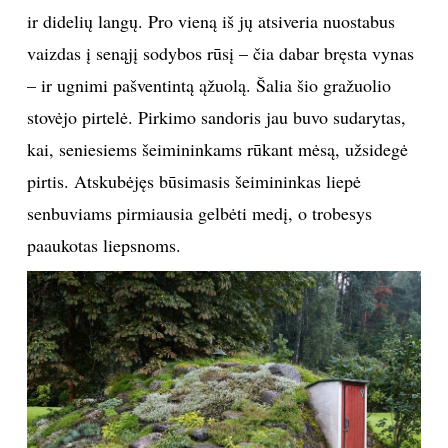
ir didelių langų. Pro vieną iš jų atsiveria nuostabus
vaizdas į senąjį sodybos rūsį – čia dabar bręsta vynas
– ir ugnimi pašventintą ąžuolą. Šalia šio gražuolio
stovėjo pirtelė. Pirkimo sandoris jau buvo sudarytas,
kai, seniesiems šeimininkams rūkant mėsą, užsidegė
pirtis. Atskubėjęs būsimasis šeimininkas liepė
senbuviams pirmiausia gelbėti medį, o trobesys
paaukotas liepsnoms.