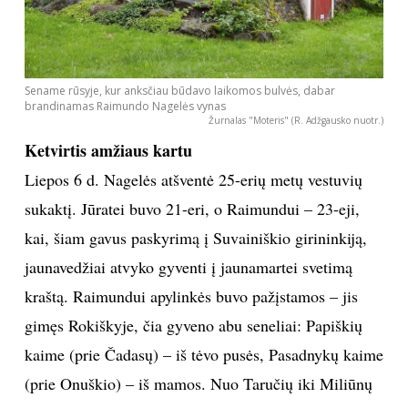
Sename rūsyje, kur anksčiau būdavo laikomos bulvės, dabar
brandinamas Raimundo Nagelės vynas
Žurnalas "Moteris" (R. Adžgausko nuotr.)
Ketvirtis amžiaus kartu
Liepos 6 d. Nagelės atšventė 25-erių metų vestuvių
sukaktį. Jūratei buvo 21-eri, o Raimundui – 23-eji,
kai, šiam gavus paskyrimą į Suvainiškio girininkiją,
jaunavedžiai atvyko gyventi į jaunamartei svetimą
kraštą. Raimundui apylinkės buvo pažįstamos – jis
gimęs Rokiškyje, čia gyveno abu seneliai: Papiškių
kaime (prie Čadasų) – iš tėvo pusės, Pasadnykų kaime
(prie Onuškio) – iš mamos. Nuo Taručių iki Miliūnų