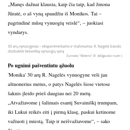
„Manęs dažnai klausia, kaip čia taip, kad žmona
INTERJERAS
Jūratė, o aš vyną spaudžiu iš Monikos. Tai –
pagrindinė mūsų vynuogių veislė“, – juokiasi
NAMAI
vyndarys.
VIRTUVĖ
30 arų vynuogynas – eksperimentams ir malonumui. R. Nagelė bando
ištobulinti lietuvišką vynuogių vyną
Žurnalas "Moteris" (R. Adžgausko nuotr.)
RECEPTAI
Po ugnimi pašventintu ąžuolu
'Monika' 30 arų R. Nagelės vynuogyne veši jau
VAIKAI
aštuonerius metus, o patys Nagelės šiose vietose
NELAIMĖS
šaknis įleido prieš daugiau nei 20 metų.
„Atvažiavome į šalimais esantį Suvainiškį trumpam,
KONTAKTAI
iki Lukui reikės eiti į pirmą klasę, paskui ketinome
važiuoti į miestą. Taip ir neišvažiavome“, – sako
PRIVATUMO POLITIKA