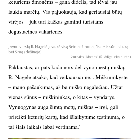
keturiems žmonėms – gana didelis, tad tėvai jau
laukia marčių. Vis pajuokauja, kad geriausiai būtų
virėjos – juk turi kažkas gaminti turistams
degustacines vakarienes.
Į vyno verslą R. Nagelė įtraukė visą šeimą: žmoną Jūratę ir sūnus Luką
bei Simą (dešinėje)
Žurnalas "Moteris" (R. Adžgausko nuotr.)
Paklaustas, ar pats kada nors dėl vyno mestų mišką,
R. Nagelė atsako, kad veikiausiai ne: „
Miškininkystė
– mano pašaukimas, aš be miško negalėčiau. Užtat
vienas sūnus – miškininkas, o kitas – vyndarys.
Vynuogynas auga šimtą metų, miškas – irgi, gali
prireikti keturių kartų, kad išlaikytume tęstinumą, o
tai šiais laikais labai vertinama.“