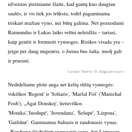
darydamas medžio darbus. Tai – dar vienas mano
pomėgis“, – sako Raimundas.
Apžėlusią pelkę šalia sodybos R. Nagelė pavertė romantišku 1200 arų
ploto tvenkiniu
Žurnalas "Moteris" (R. Adžgausko nuotr.)
Malonūs eksperimentai
„Nuskinti? Oi, ne“, – pasipriešina vyndarys fotografo