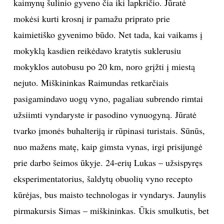
kaimynų šulinio gyveno čia iki lapkričio. Jūratė
mokėsi kurti krosnį ir pamažu priprato prie
kaimietiško gyvenimo būdo. Net tada, kai vaikams į
mokyklą kasdien reikėdavo kratytis suklerusiu
mokyklos autobusu po 20 km, noro grįžti į miestą
nejuto. Miškininkas Raimundas retkarčiais
pasigamindavo uogų vyno, pagaliau subrendo rimtai
užsiimti vyndaryste ir pasodino vynuogyną. Jūratė
tvarko įmonės buhalteriją ir rūpinasi turistais. Sūnūs,
nuo mažens matę, kaip gimsta vynas, irgi prisijungė
prie darbo šeimos ūkyje. 24-erių Lukas – užsispyręs
eksperimentatorius, šaldytų obuolių vyno recepto
kūrėjas, bus maisto technologas ir vyndarys. Jaunylis
pirmakursis Simas – miškininkas. Ūkis smulkutis, bet