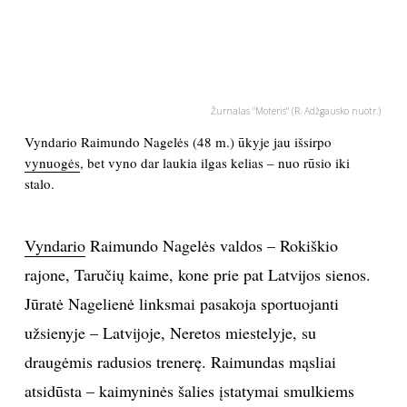
PSICHOLOGIJA
HOROSKOPAI
Žurnalas "Moteris" (R. Adžgausko nuotr.)
ASTROLOGIJA
Vyndario Raimundo Nagelės (48 m.) ūkyje jau išsirpo
vynuogės
, bet vyno dar laukia ilgas kelias – nuo rūsio iki
stalo.
POLITIKA
KULTŪRA
Vyndario
Raimundo Nagelės valdos – Rokiškio
rajone, Taručių kaime, kone prie pat Latvijos sienos.
LAISVALAIKIS
Jūratė Nagelienė linksmai pasakoja sportuojanti
užsienyje – Latvijoje, Neretos miestelyje, su
KINAS
draugėmis radusios trenerę. Raimundas mąsliai
MUZIKA
atsidūsta – kaimyninės šalies įstatymai smulkiems