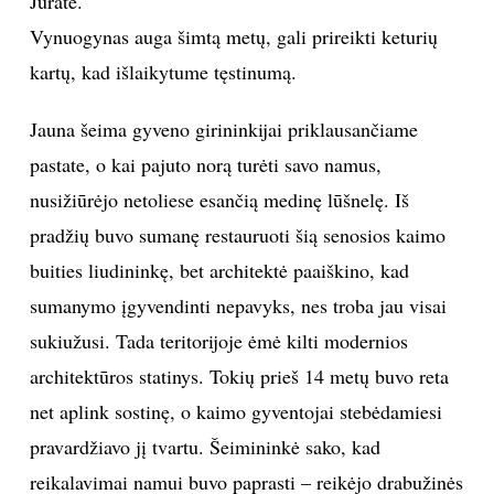
Jūratė.
Vynuogynas auga šimtą metų, gali prireikti keturių
Sekite mus:
kartų, kad išlaikytume tęstinumą.
Jauna šeima gyveno girininkijai priklausančiame
pastate, o kai pajuto norą turėti savo namus,
PRENUMERUOK
nusižiūrėjo netoliese esančią medinę lūšnelę. Iš
pradžių buvo sumanę restauruoti šią senosios kaimo
NAUJIENLAIŠKĮ
buities liudininkę, bet architektė paaiškino, kad
sumanymo įgyvendinti nepavyks, nes troba jau visai
sukiužusi. Tada teritorijoje ėmė kilti modernios
architektūros statinys. Tokių prieš 14 metų buvo reta
Prenumeruodami portalą,
Jūs sutinkate su
taisyklėmis
net aplink sostinę, o kaimo gyventojai stebėdamiesi
pravardžiavo jį tvartu. Šeimininkė sako, kad
reikalavimai namui buvo paprasti – reikėjo drabužinės