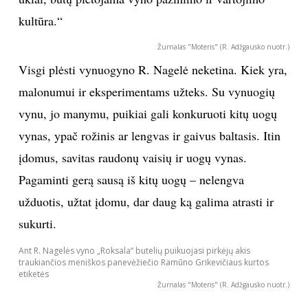
'Monika','Juodupė', 'Juvendana', 'Šešupė', 'Liepsna',
'Gailiūnė'. Gaminamas baltasis ir raudonasis vynas.
„Bandome ištobulinti vynuoginį vyną, bet Lietuvoje
šioms uogoms trūksta saulės. Visgi 'Solaris' – viena iš
nedaugelio vynuogių rūšių, kurios sukaupia
pakankamai cukraus. Per „Vyno klube“ vykusią aklą
degustaciją niekas nė neįtarė, kad vynas iš šios veislės
vynuogių – iš šiaurinės Lietuvos. Lietuviškam
vynuogių vynui būti palankiai įvertintam dažnai
trukdo išankstinis nusistatymas. Parodai etiketę,
kurioje parašyta, kad gėrimas pagamintas Lietuvoje,
ir gauni lengvą kritikos gaidelę, bet jei degustatoriai
nežino, kas įpilta į taurę, įvertina gerai, sako, kad
įdomus. Labai norėtųsi, jog mūsų nuostabią Lietuvą