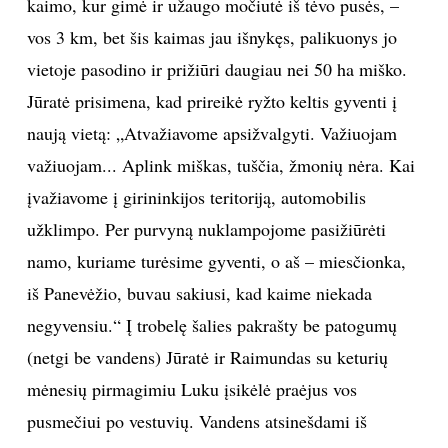
kaimo, kur gimė ir užaugo močiutė iš tėvo pusės, –
vos 3 km, bet šis kaimas jau išnykęs, palikuonys jo
vietoje pasodino ir prižiūri daugiau nei 50 ha miško.
Jūratė prisimena, kad prireikė ryžto keltis gyventi į
naują vietą: „Atvažiavome apsižvalgyti. Važiuojam
važiuojam... Aplink miškas, tuščia, žmonių nėra. Kai
įvažiavome į girininkijos teritoriją, automobilis
užklimpo. Per purvyną nuklampojome pasižiūrėti
namo, kuriame turėsime gyventi, o aš – miesčionka,
iš Panevėžio, buvau sakiusi, kad kaime niekada
negyvensiu.“ Į trobelę šalies pakrašty be patogumų
(netgi be vandens) Jūratė ir Raimundas su keturių
mėnesių pirmagimiu Luku įsikėlė praėjus vos
pusmečiui po vestuvių. Vandens atsinešdami iš