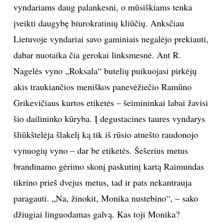
vyndariams daug palankesni, o mūsiškiams tenka
TEATRAS
įveikti daugybę biurokratinių kliūčių. Anksčiau
Lietuvoje vyndariai savo gaminiais negalėjo prekiauti,
SPORTAS
dabar nuotaika čia gerokai linksmesnė. Ant R.
Nagelės vyno „Roksala“ butelių puikuojasi pirkėjų
FOTOGRAFIJA
akis traukiančios meniškos panevėžiečio Ramūno
MENAS
Grikevičiaus kurtos etiketės – šeimininkai labai žavisi
šio dailininko kūryba. Į degustacines taures vyndarys
ORAI
šliūkštelėja šlakelį ką tik iš rūsio atnešto raudonojo
vynuogių vyno – dar be etiketės. Šešerius metus
ĮDOMYBĖS
brandinamo gėrimo skonį paskutinį kartą Raimundas
tikrino prieš dvejus metus, tad ir pats nekantrauja
ISTORIJA
paragauti. „Na, žinokit, Monika nustebino“, – sako
KNYGOS
džiugiai linguodamas galvą. Kas toji Monika?