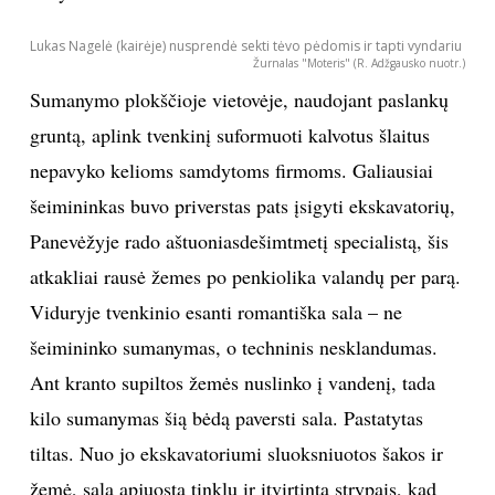
Lukas Nagelė (kairėje) nusprendė sekti tėvo pėdomis ir tapti vyndariu
Žurnalas "Moteris" (R. Adžgausko nuotr.)
Sumanymo plokščioje vietovėje, naudojant paslankų
gruntą, aplink tvenkinį suformuoti kalvotus šlaitus
nepavyko kelioms samdytoms firmoms. Galiausiai