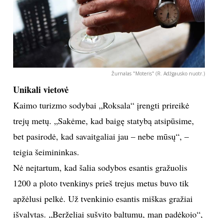
Žurnalas "Moteris" (R. Adžgausko nuotr.)
Unikali vietovė
Kaimo turizmo sodybai „Roksala“ įrengti prireikė
trejų metų. „Sakėme, kad baigę statybą atsipūsime,
bet pasirodė, kad savaitgaliai jau – nebe mūsų“, –
teigia šeimininkas.
Nė neįtartum, kad šalia sodybos esantis gražuolis
1200 a ploto tvenkinys prieš trejus metus buvo tik
apžėlusi pelkė. Už tvenkinio esantis miškas gražiai
išvalytas. „Berželiai sušvito baltumu, man padėkojo“,