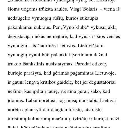
sumanymui papozuoti su vynuogių keke rankoje.
Kiekviena jų – labai brangi. 30 a vynuogynas
užveistas pietiniame šlaite, kad gautų kuo daugiau
saulės, ir vis tiek jos trūksta, todėl pagaminama
triskart mažiau vyno, nei būtų galima. Net pozuodami
Raimundas ir Lukas laiko veltui neleidžia – tariasi,
kaip genėti ir formuoti vynuoges. Rizikos visada yra –
jeigu per daug nugenėsi, o žiema bus šalta, medį gali
ir prarasti.
Žurnalas "Moteris" (R. Adžgausko nuotr.)
Nedideliame plote auga net kelių rūšių vynuogės:
vokiškos 'Regent' ir 'Soliaris', 'Maršal Foš' ('Marechal
Fosh'), „Agat Donskoj', lietuviškos