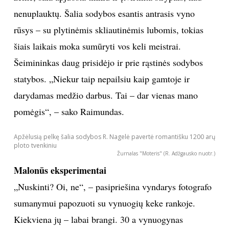
šeimininkas buvo priverstas pats įsigyti ekskavatorių,
Panevėžyje rado aštuoniasdešimtmetį specialistą, šis
atkakliai rausė žemes po penkiolika valandų per parą.
Viduryje tvenkinio esanti romantiška sala – ne
šeimininko sumanymas, o techninis nesklandumas.
Ant kranto supiltos žemės nuslinko į vandenį, tada
kilo sumanymas šią bėdą paversti sala. Pastatytas
tiltas. Nuo jo ekskavatoriumi sluoksniuotos šakos ir
žemė, sala apjuosta tinklu ir įtvirtinta strypais, kad
nenuplauktų. Šalia sodybos esantis antrasis vyno
rūsys – su plytinėmis skliautinėmis lubomis, tokias
šiais laikais moka sumūryti vos keli meistrai.
Šeimininkas daug prisidėjo ir prie rąstinės sodybos
statybos. „Niekur taip nepailsiu kaip gamtoje ir