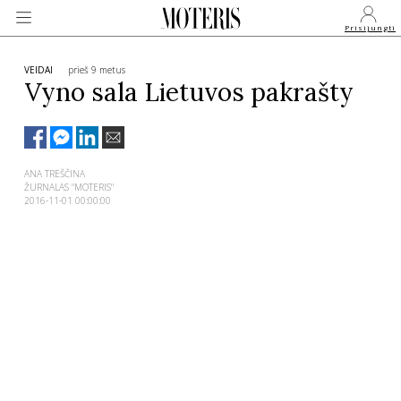
Prisijungti
VEIDAI
prieš 9 metus
Vyno sala Lietuvos pakrašty
VEIDAI
ANA TREŠČINA
MONARCHIJA
ŽURNALAS "MOTERIS"
2016-11-01 00:00:00
MADA
GROŽIS
SVEIKATA
APIE MANE