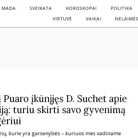
MADA
SVEIKATA
HOROSKOPAI
POLITIKA
VIRTUVĖ
VAIKAI
NELAIMĖ
į Puaro įkūnįjęs D. Suchet apie
giją: turiu skirti savo gyvenimą
ėriui
orių, kurie yra garsenybės – kuriuos mes vadiname