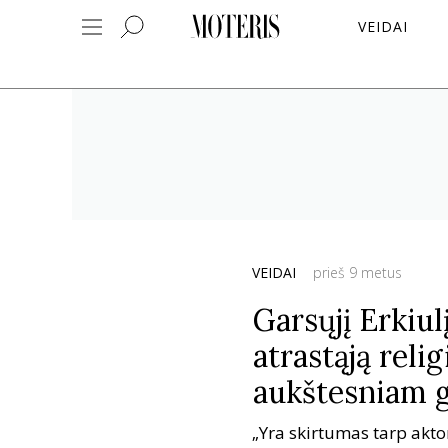
VEIDAI
VEIDAI
prieš 9 metus
Garsųjį Erkiul
atrastąją reli
aukštesniam g
„Yra skirtumas tarp akt