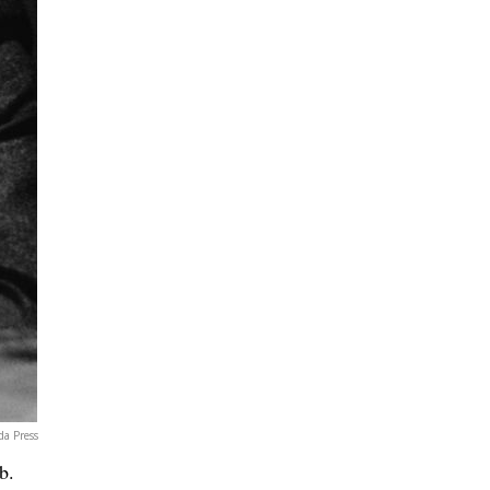
da Press
b.