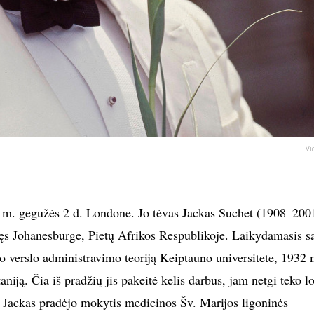
Vi
m. gegužės 2 d. Londone. Jo tėvas Jackas Suchet (1908–200
ęs Johanesburge, Pietų Afrikos Respublikoje. Laikydamasis s
vo verslo administravimo teoriją Keiptauno universitete, 1932 
aniją. Čia iš pradžių jis pakeitė kelis darbus, jam netgi teko lo
 Jackas pradėjo mokytis medicinos Šv. Marijos ligoninės