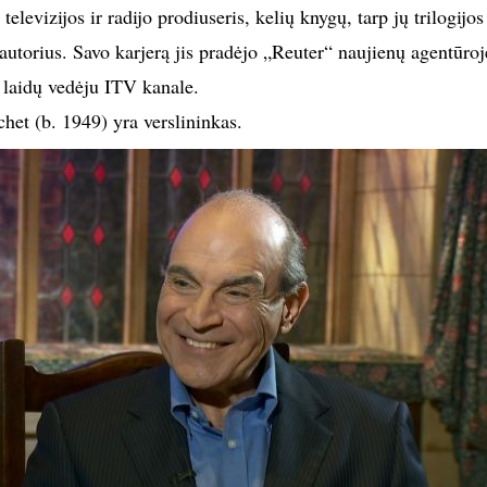
televizijos ir radijo prodiuseris, kelių knygų, tarp jų trilogijos
torius. Savo karjerą jis pradėjo „Reuter“ naujienų agentūroje
r laidų vedėju ITV kanale.
chet (b. 1949) yra verslininkas.