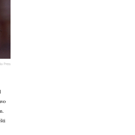
da Press
1
avo
m.
šti