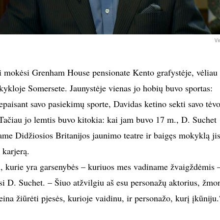
Vi
ai mokėsi Grenham House pensionate Kento grafystėje, vėliau
ykloje Somersete. Jaunystėje vienas jo hobių buvo sportas:
Nepaisant savo pasiekimų sporte, Davidas ketino sekti savo tėv
 Tačiau jo lemtis buvo kitokia: kai jam buvo 17 m., D. Suchet
ame Didžiosios Britanijos jaunimo teatre ir baigęs mokyklą ji
 karjerą.
ų, kurie yra garsenybės – kuriuos mes vadiname žvaigždėmis –
si D. Suchet. – Šiuo atžvilgiu aš esu personažų aktorius, žmo
eina žiūrėti pjesės, kurioje vaidinu, ir personažo, kurį įkūniju.