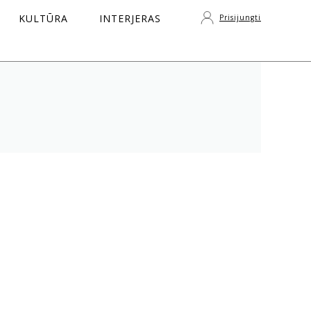
KULTŪRA
INTERJERAS
Prisijungti
S