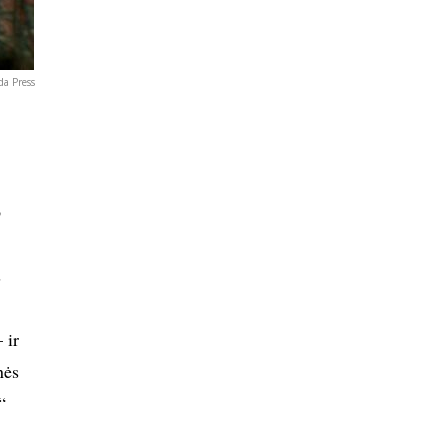
da Press
o
s
 ir
nės
“