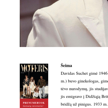
Šeima
Davidas Suchet gimė 1946 
m.) buvo ginekologas, gim
tėvo nurodymų, jis studija
jis emigravo į Didžiąją Brit
PRENUMERUOK
bridžą už pinigus. 1933 m.
žurnalą internetu!