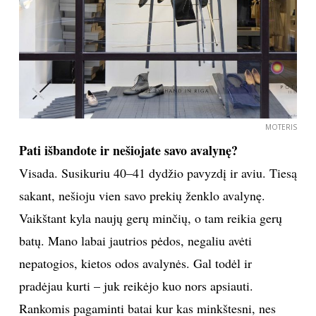
MOTERIS
Pati išbandote ir nešiojate savo avalynę?
Visada. Susikuriu 40–41 dydžio pavyzdį ir aviu. Tiesą
sakant, nešioju vien savo prekių ženklo avalynę.
Vaikštant kyla naujų gerų minčių, o tam reikia gerų
batų. Mano labai jautrios pėdos, negaliu avėti
nepatogios, kietos odos avalynės. Gal todėl ir
pradėjau kurti – juk reikėjo kuo nors apsiauti.
Rankomis pagaminti batai kur kas minkštesni, nes