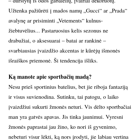
– durstytų iš odos gabalėlių, įvairiai dekoruotų.
Užtenka pažiūrėti į mados namų „Gucci“ ar „Prada“
avalynę ar prisiminti „Vetements“ kulnus-
žiebtuvėlius... Pastaruosius kelis sezonus ne
drabužiai, o aksesuarai – batai ar rankinė –
svarbiausias įvaizdžio akcentas ir kūrėjų išmonės
išraiškos priemonė. Ši tendencija išliks.
Ką manote apie sportbačių madą?
Nesu prieš sportinius batelius, bet jie riboja fantaziją
ir visus suvienodina. Sutinku, tai patogu, o laiko
įvaizdžiui sukurti žmonės neturi. Vis dėlto sportbačiai
man yra gatvės apavas. Jis tinka jaunimui. Vyresni
žmonės paprastai jau žino, ko nori iš gyvenimo,
nebeturi visur lėkti, ką nors įrodyti, jie labiau vertina