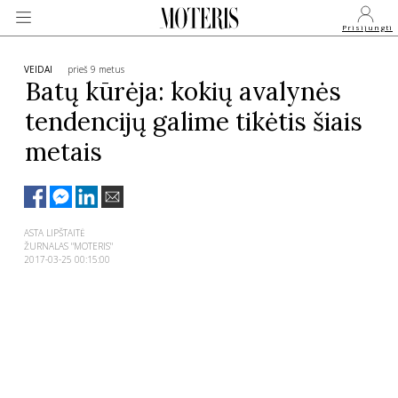
Prisijungti
VEIDAI
prieš 9 metus
Batų kūrėja: kokių avalynės
tendencijų galime tikėtis šiais
VEIDAI
metais
MONARCHIJA
MADA
ASTA LIPŠTAITĖ
ŽURNALAS "MOTERIS"
2017-03-25 00:15:00
GROŽIS
SVEIKATA
APIE MANE