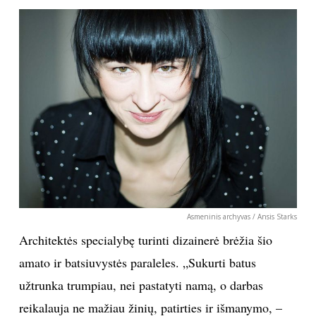
INTERJERAS
NAMAI
VIRTUVĖ
RECEPTAI
VAIKAI
Asmeninis archyvas / Ansis Starks
NELAIMĖS
Architektės specialybę turinti dizainerė brėžia šio
KONTAKTAI
amato ir batsiuvystės paraleles. „Sukurti batus
užtrunka trumpiau, nei pastatyti namą, o darbas
PRIVATUMO POLITIKA
reikalauja ne mažiau žinių, patirties ir išmanymo, –