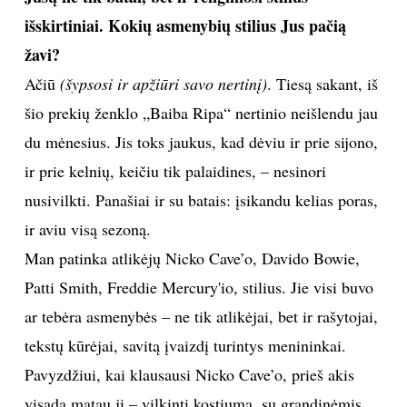
išskirtiniai. Kokių asmenybių stilius Jus pačią
žavi?
Ačiū
(šypsosi ir apžiūri savo nertinį)
. Tiesą sakant, iš
šio prekių ženklo „Baiba Ripa“ nertinio neišlendu jau
du mėnesius. Jis toks jaukus, kad dėviu ir prie sijono,
ir prie kelnių, keičiu tik palaidines, – nesinori
nusivilkti. Panašiai ir su batais: įsikandu kelias poras,
ir aviu visą sezoną.
Man patinka atlikėjų Nicko Cave’o, Davido Bowie,
Patti Smith, Freddie Mercury'io, stilius. Jie visi buvo
ar tebėra asmenybės – ne tik atlikėjai, bet ir rašytojai,
tekstų kūrėjai, savitą įvaizdį turintys menininkai.
Pavyzdžiui, kai klausausi Nicko Cave’o, prieš akis
visada matau jį – vilkintį kostiumą, su grandinėmis