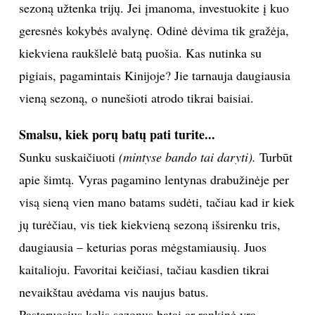
sezoną užtenka trijų. Jei įmanoma, investuokite į kuo
geresnės kokybės avalynę. Odinė dėvima tik gražėja,
kiekviena raukšlelė batą puošia. Kas nutinka su
pigiais, pagamintais Kinijoje? Jie tarnauja daugiausia
vieną sezoną, o nunešioti atrodo tikrai baisiai.
Smalsu, kiek porų batų pati turite...
Sunku suskaičiuoti
(mintyse bando tai daryti).
Turbūt
apie šimtą. Vyras pagamino lentynas drabužinėje per
visą sieną vien mano batams sudėti, tačiau kad ir kiek
jų turėčiau, vis tiek kiekvieną sezoną išsirenku tris,
daugiausia – keturias poras mėgstamiausių. Juos
kaitalioju. Favoritai keičiasi, tačiau kasdien tikrai
nevaikštau avėdama vis naujus batus.
Pastaruosius kelis sezonus batai ar rankinė yra