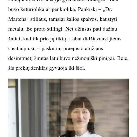
buvo keturiolika ar penkiolika. Pankiški – „Dr.
Martens“ stiliaus, tamsiai žalios spalvos, kaustyti
metalu. Be proto stilingi. Net džinsus pati dažiau
žaliai, kad tik prie jų tiktų. Labai didžiavausi jiems
susitaupiusi, – paskutinį praėjusio amžiaus
dešimtmetį šimtas latų buvo nežmoniški pinigai. Beje,
šis prekių ženklas gyvuoja iki šiol.