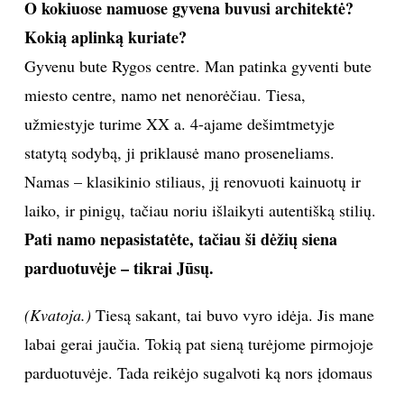
O kokiuose namuose gyvena buvusi architektė?
Kokią aplinką kuriate?
Gyvenu bute Rygos centre. Man patinka gyventi bute
miesto centre, namo net nenorėčiau. Tiesa,
užmiestyje turime XX a. 4-ajame dešimtmetyje
statytą sodybą, ji priklausė mano proseneliams.
Namas – klasikinio stiliaus, jį renovuoti kainuotų ir
laiko, ir pinigų, tačiau noriu išlaikyti autentišką stilių.
Pati namo nepasistatėte, tačiau ši dėžių siena
parduotuvėje – tikrai Jūsų.
(Kvatoja.)
Tiesą sakant, tai buvo vyro idėja. Jis mane
labai gerai jaučia. Tokią pat sieną turėjome pirmojoje
parduotuvėje. Tada reikėjo sugalvoti ką nors įdomaus
už nedaug pinigų. Taigi jis pasiūlė padaryti metalines