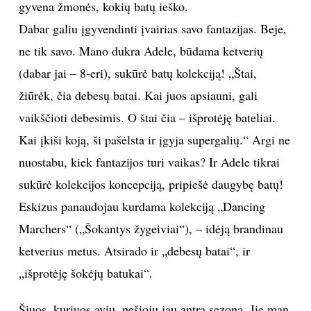
gyvena žmonės, kokių batų ieško.
Dabar galiu įgyvendinti įvairias savo fantazijas. Beje,
ne tik savo. Mano dukra Adele, būdama ketverių
(dabar jai – 8-eri), sukūrė batų kolekciją! „Štai,
žiūrėk, čia debesų batai. Kai juos apsiauni, gali
vaikščioti debesimis. O štai čia – išprotėję bateliai.
Kai įkiši koją, ši pašėlsta ir įgyja supergalių.“ Argi ne
nuostabu, kiek fantazijos turi vaikas? Ir Adele tikrai
sukūrė kolekcijos koncepciją, pripiešė daugybę batų!
Eskizus panaudojau kurdama kolekciją „Dancing
Marchers“ („Šokantys žygeiviai“), – idėją brandinau
ketverius metus. Atsirado ir „debesų batai“, ir
„išprotėję šokėjų batukai“.
Šiuos, kuriuos aviu, nešioju jau antrą sezoną. Jie man