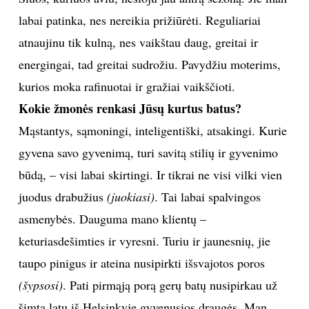
labai patinka, nes nereikia prižiūrėti. Reguliariai
atnaujinu tik kulną, nes vaikštau daug, greitai ir
energingai, tad greitai sudrožiu. Pavydžiu moterims,
kurios moka rafinuotai ir gražiai vaikščioti.
Kokie žmonės renkasi Jūsų kurtus batus?
Mąstantys, sąmoningi, inteligentiški, atsakingi. Kurie
gyvena savo gyvenimą, turi savitą stilių ir gyvenimo
būdą, – visi labai skirtingi. Ir tikrai ne visi vilki vien
juodus drabužius
(juokiasi)
. Tai labai spalvingos
asmenybės. Dauguma mano klientų –
keturiasdešimties ir vyresni. Turiu ir jaunesnių, jie
taupo pinigus ir ateina nusipirkti išsvajotos poros
(šypsosi)
. Pati pirmąją porą gerų batų nusipirkau už
šimtą latų iš Helsinkyje gyvenusios draugės. Man