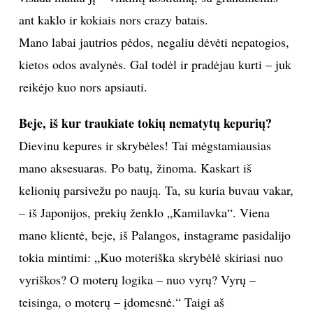
ant kaklo ir kokiais nors crazy batais.
Mano labai jautrios pėdos, negaliu dėvėti nepatogios,
kietos odos avalynės. Gal todėl ir pradėjau kurti – juk
reikėjo kuo nors apsiauti.
Beje, iš kur traukiate tokių nematytų kepurių?
Dievinu kepures ir skrybėles! Tai mėgstamiausias
mano aksesuaras. Po batų, žinoma. Kaskart iš
kelionių parsivežu po naują. Ta, su kuria buvau vakar,
– iš Japonijos, prekių ženklo „Kamilavka“. Viena
mano klientė, beje, iš Palangos, instagrame pasidalijo
tokia mintimi: „Kuo moteriška skrybėlė skiriasi nuo
vyriškos? O moterų logika – nuo vyrų? Vyrų –
teisinga, o moterų – įdomesnė.“ Taigi aš