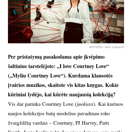
MOTERIS / Asta Lipštaitė
Per pristatymą pasakodama apie įkvėpimo
šaltinius tarstelėjote: „I love Courtney Love“
(„Myliu Courtney Love“). Kurdama klausotės
įvairios muzikos, skaitote vis kitas knygas. Kokie
kūriniai lydėjo, kai kūrėte naujausią kolekciją?
Vis dar patinka Courtney Love
(juokiasi)
. Kai kuriuos
naujos kolekcijos batų modelius pavadinau roko
žvaigždžių vardais – Courtney, PJ Harvey, Patti