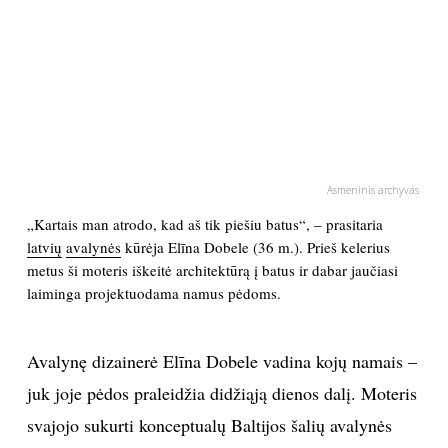
PSICHOLOGIJA
HOROSKOPAI
ASTROLOGIJA
Asmeninis archyvas
POLITIKA
„Kartais man atrodo, kad aš tik piešiu batus“, – prasitaria
latvių
avalynės
kūrėja Elīna Dobele (36 m.). Prieš kelerius
KULTŪRA
metus ši moteris iškeitė architektūrą į batus ir dabar jaučiasi
laiminga projektuodama namus pėdoms.
LAISVALAIKIS
Avalynę dizainerė Elīna Dobele vadina kojų namais –
KINAS
juk joje pėdos praleidžia didžiąją dienos dalį. Moteris
svajojo sukurti konceptualų Baltijos šalių avalynės
MUZIKA