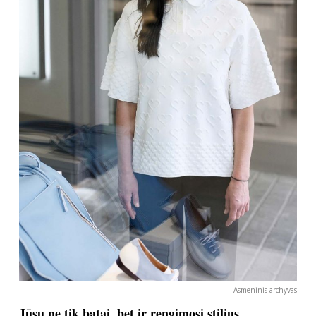
Asmeninis archyvas
Jūsų ne tik batai, bet ir rengimosi stilius