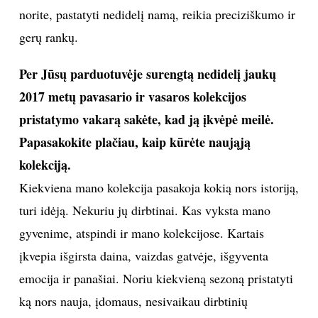
norite, pastatyti nedidelį namą, reikia preciziškumo ir
gerų rankų.
Per Jūsų parduotuvėje surengtą nedidelį jaukų
2017 metų pavasario ir vasaros kolekcijos
pristatymo vakarą sakėte, kad ją įkvėpė meilė.
Papasakokite plačiau, kaip kūrėte naująją
kolekciją.
Kiekviena mano kolekcija pasakoja kokią nors istoriją,
turi idėją. Nekuriu jų dirbtinai. Kas vyksta mano
gyvenime, atspindi ir mano kolekcijose. Kartais
įkvepia išgirsta daina, vaizdas gatvėje, išgyventa
emocija ir panašiai. Noriu kiekvieną sezoną pristatyti
ką nors nauja, įdomaus, nesivaikau dirbtinių