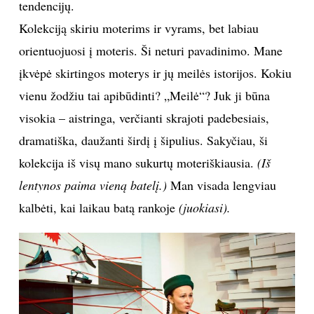
tendencijų.
Kolekciją skiriu moterims ir vyrams, bet labiau
orientuojuosi į moteris. Ši neturi pavadinimo. Mane
įkvėpė skirtingos moterys ir jų meilės istorijos. Kokiu
vienu žodžiu tai apibūdinti? „Meilė“? Juk ji būna
visokia – aistringa, verčianti skrajoti padebesiais,
dramatiška, daužanti širdį į šipulius. Sakyčiau, ši
kolekcija iš visų mano sukurtų moteriškiausia.
(Iš
lentynos paima vieną batelį.)
Man visada lengviau
kalbėti, kai laikau batą rankoje
(juokiasi).