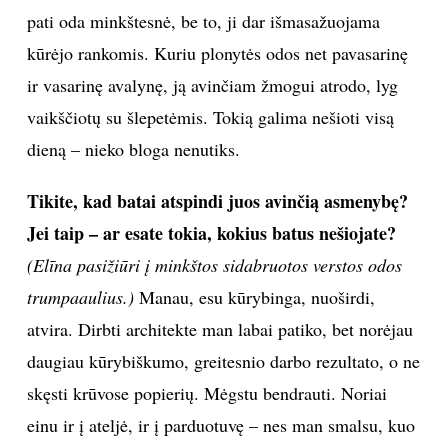
pati oda minkštesnė, be to, ji dar išmasažuojama
kūrėjo rankomis. Kuriu plonytės odos net pavasarinę
ir vasarinę avalynę, ją avinčiam žmogui atrodo, lyg
vaikščiotų su šlepetėmis. Tokią galima nešioti visą
dieną – nieko bloga nenutiks.
Tikite, kad batai atspindi juos avinčią asmenybę?
Jei taip – ar esate tokia, kokius batus nešiojate?
(Elīna pasižiūri į minkštos sidabruotos verstos odos
trumpaaulius.)
Manau, esu kūrybinga, nuoširdi,
atvira. Dirbti architekte man labai patiko, bet norėjau
daugiau kūrybiškumo, greitesnio darbo rezultato, o ne
skęsti krūvose popierių. Mėgstu bendrauti. Noriai
einu ir į ateljė, ir į parduotuvę – nes man smalsu, kuo