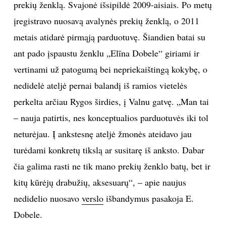
prekių ženklą. Svajonė išsipildė 2009-aisiais. Po metų
TEATRAS
įregistravo nuosavą avalynės prekių ženklą, o 2011
metais atidarė pirmąją parduotuvę. Šiandien batai su
SPORTAS
ant pado įspaustu ženklu „Elīna Dobele“ giriami ir
vertinami už patogumą bei nepriekaištingą kokybę, o
FOTOGRAFIJA
nedidelė ateljė pernai balandį iš ramios vietelės
perkelta arčiau Rygos širdies, į Valnu gatvę. „Man tai
MENAS
– nauja patirtis, nes konceptualios parduotuvės iki tol
ORAI
neturėjau. Į ankstesnę ateljė žmonės ateidavo jau
turėdami konkretų tikslą ar susitarę iš anksto. Dabar
ĮDOMYBĖS
čia galima rasti ne tik mano prekių ženklo batų, bet ir
kitų kūrėjų drabužių, aksesuarų“, – apie naujus
ISTORIJA
nedidelio nuosavo
verslo
išbandymus pasakoja E.
Dobele.
KNYGOS