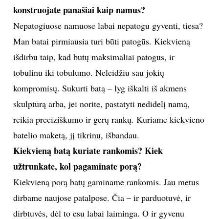
konstruojate panašiai kaip namus?
Nepatogiuose namuose labai nepatogu gyventi, tiesa?
Man batai pirmiausia turi būti patogūs. Kiekvieną
išdirbu taip, kad būtų maksimaliai patogus, ir
tobulinu iki tobulumo. Neleidžiu sau jokių
kompromisų. Sukurti batą – lyg iškalti iš akmens
skulptūrą arba, jei norite, pastatyti nedidelį namą,
reikia preciziškumo ir gerų rankų. Kuriame kiekvieno
batelio maketą, jį tikrinu, išbandau.
Kiekvieną batą kuriate rankomis? Kiek
užtrunkate, kol pagaminate porą?
Kiekvieną porą batų gaminame rankomis. Jau metus
dirbame naujose patalpose. Čia – ir parduotuvė, ir
dirbtuvės, dėl to esu labai laiminga. O ir gyvenu