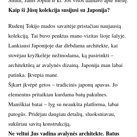
Smith, Janis Joplin ir kt. Jos visos dainavo apie meilę.
Kaip ši Jūsų kolekcija susijusi su Japonija?
Rudenį Tokijo mados savaitėje pristačiau naujausią
kolekciją. Tai buvo penktas mano vizitas šioje šalyje.
Lankiausi Japonijoje dar dirbdama architekte, kai
stovėjau kryžkelėje nežinodama, ką pasirinkti –
architektūrą ar avalynės dizainą. Japonija man labai
patinka. Įkvepia mane.
Šįkart įkvėpė getos – tradicinis japonų apavas. Jo
elementus pritaikiau kurdama batų pakulnes.
Maniškiai batai – lyg su neaukšta platforma, labai
patogūs. Pridėjau daugiau detalių, sluoksniavau,
sukūriau savitą konstrukciją.
Ne veltui Jus vadina avalynės architekte. Batus