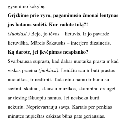
gyvenimo kokybę.
Grįžkime prie vyro, pagaminusio žmonai lentynas
jos batams sudėti. Kur radote tokį?!
(Juokiasi.)
Beje, jo tėvas – lietuvis. Ir jo pavardė
lietuviška. Mārcis Šakausks – interjero dizaineris.
Ką darote, jei įkvėpimas neaplanko?
Svarbiausia suprasti, kad dabar nuotaika prasta ir kad
viskas praeina
(juokiasi)
. Leidžiu sau ir būti prastos
nuotaikos, ir nedirbti. Tada einu namo ir būnu su
savimi, skaitau, klausau muzikos, skambinu draugei
ar tiesiog iškuopiu namus. Jei nesiseka kurti –
nekuriu. Neprievartauju savęs. Kartais per penkias
minutes nupieštas eskizas būna pats geriausias.