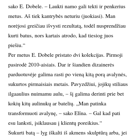
sako E. Dobele. – Laukti namo gali tekti ir penkerius
metus. Aš tiek kantrybės neturiu (juokiasi). Man
Sekite mus:
norėjosi greičiau išvysti rezultatą, todėl nusprendžiau
kurti batus, nors kartais atrodo, kad tiesiog juos
piešiu.“
PRENUMERUOK
Per metus E. Dobele pristato dvi kolekcijas. Pirmoji
pasirodė 2010-aisiais. Dar ir šiandien dizainerės
NAUJIENLAIŠKĮ
parduotuvėje galima rasti po vieną kitą porą avalynės,
sukurtos pirmaisiais metais. Pavyzdžiui, jojikų stiliaus
ilgaaulius nuimamu aulu, – šį galima derinti prie bet
kokių kitų aulinukų ar batelių. „Man patinka
Prenumeruodami portalą,
Jūs sutinkate su
taisyklėmis
transformuoti avalynę, – sako Elīna. – Gal kad pati
esu lanksti, įsiklausau į klientų poreikius.“
Sukurti batą – lyg iškalti iš akmens skulptūrą arba, jei