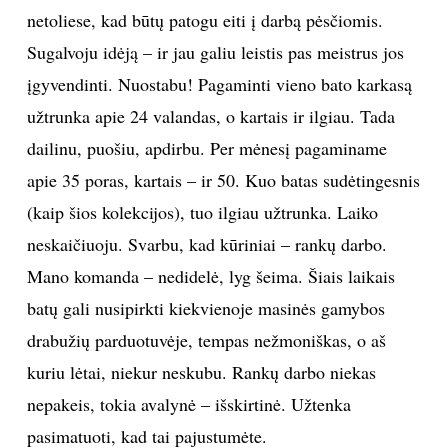
netoliese, kad būtų patogu eiti į darbą pėsčiomis.
Sugalvoju idėją – ir jau galiu leistis pas meistrus jos
įgyvendinti. Nuostabu! Pagaminti vieno bato karkasą
užtrunka apie 24 valandas, o kartais ir ilgiau. Tada
dailinu, puošiu, apdirbu. Per mėnesį pagaminame
apie 35 poras, kartais – ir 50. Kuo batas sudėtingesnis
(kaip šios kolekcijos), tuo ilgiau užtrunka. Laiko
neskaičiuoju. Svarbu, kad kūriniai – rankų darbo.
Mano komanda – nedidelė, lyg šeima. Šiais laikais
batų gali nusipirkti kiekvienoje masinės gamybos
drabužių parduotuvėje, tempas nežmoniškas, o aš
kuriu lėtai, niekur neskubu. Rankų darbo niekas
nepakeis, tokia avalynė – išskirtinė. Užtenka
pasimatuoti, kad tai pajustumėte.