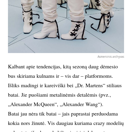
Asmeninis archyvas
Kalbant apie tendencijas, kitą sezoną daug dėmesio
bus skiriama kulnams ir – vis dar – platformoms.
Išliks madingi ir kareiviški bei „Dr. Martens“ stiliaus
batai. Jie puošiami metalinėmis detalėmis (pvz.,
„Alexander McQueen“, „Alexander Wang“).
Batai jau nėra tik batai – jais paprastai perduodama
kokia nors žinutė. Vis daugiau kuriama crazy modelių