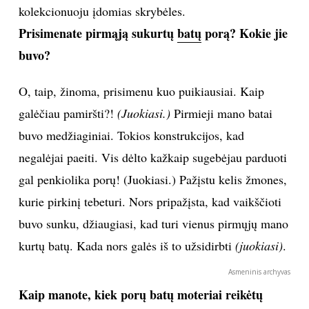
kolekcionuoju įdomias skrybėles.
Prisimenate pirmąją sukurtų
batų
porą? Kokie jie
buvo?
O, taip, žinoma, prisimenu kuo puikiausiai. Kaip
galėčiau pamiršti?!
(Juokiasi.)
Pirmieji mano batai
buvo medžiaginiai. Tokios konstrukcijos, kad
negalėjai paeiti. Vis dėlto kažkaip sugebėjau parduoti
gal penkiolika porų! (Juokiasi.) Pažįstu kelis žmones,
kurie pirkinį tebeturi. Nors pripažįsta, kad vaikščioti
buvo sunku, džiaugiasi, kad turi vienus pirmųjų mano
kurtų batų. Kada nors galės iš to užsidirbti
(juokiasi)
.
Asmeninis archyvas
Kaip manote, kiek porų batų moteriai reikėtų