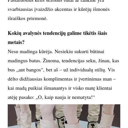
svarbiausias įvaizdžio akcentas ir kūrėjų išmonės
išraiškos priemonė.
Kokių avalynės tendencijų galime tikėtis šiais
metais?
Nesu madinga kūrėja. Nesiekiu sukurti būtinai
madingus batus. Žinoma, tendencijas seku, žinau, kas
bus „ant bangos“, bet aš – už individualų stilių. Vis
dėlto didžiausias komplimentas ir įvertinimas man –
kai madą puikiai išmanantys ir visko matę klientai
atėję pasako: „O, kaip nauja ir nematyta!“