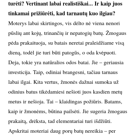
turėti? Vertinant labai realistiškai... Ir kaip juos
tinkamai prižiūrėti, kad tarnautų kuo ilgiau?
Moterys labai skirtingos, vis dėlto nė viena nenori
pūslių ant kojų, trinančių ir nepatogių batų. Žmogaus
pėda prakaituoja, su batais neretai praleidžiame visą
dieną, todėl jie turi būti patogūs, o oda kvėpuoti.
Deja, tokie yra natūralios odos batai. Jie – geriausia
investicija. Taip, odiniai brangesni, tačiau tarnaus
labai ilgai. Kita vertus, žmonės dažnai sumoka už
odinius batus tikėdamiesi nešioti juos kasdien metų
metus ir nešioja. Tai – klaidingas požiūris. Batams,
kaip ir žmonėms, būtina pailsėti. Jie sugeria žmogaus
prakaitą, drėksta, tad elementariai turi išdžiūti.
Apskritai moteriai daug porų batų nereikia – per