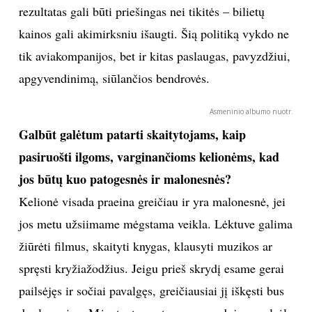
taip pat gali prisidėti prie kelionės komforto.
Ar žinai kokių nors gudrybių, kada palankiausia
pirkti lėktuvo bilietus?
Ne paslaptis, kad sutaupyti galima lėktuvo bilietus
perkant iš anksto. Artėjant skrydžio dienai bilietų
kainos dažniausiai sparčiai didėja. Tačiau siūlyčiau
nepulti pirkti bilietų iš karto, vos tik išsirinkote šalį,
kurią norėtumėte aplankyti. Geriausia būtų peržiūrėti
skirtingų aviakompanijų pasiūlymus, keletą dienų
stebėti bilietų kainas – taip išsirinksite jums
tinkamiausią variantą. Daugumos keliautojų daroma
klaida – oro linijų tinklalapių atakavimas. Laukdami
kainų kritimo, žmonės ima keliasdešimt kartų per
dieną tikrinti lėktuvo bilietų kainas internete. Esu