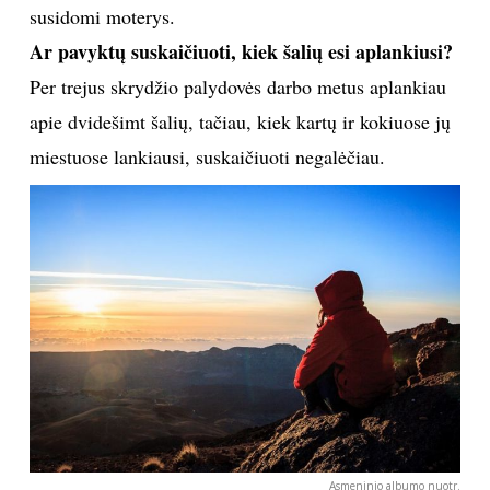
palydovas privalo ištiestomis rankomis siekti šiek tiek
daugiau nei du metrus, kad galėtų be vargo pasiekti
aukštai esančią lėktuvo įrangą ir keleivių bagažą.
Svarbu nepamiršti, jog darbo atranka – tai tik
pirmasis žingsnis, antras, bet ne ką mažiau svarbus –
mokymai. Jų metu stiuardai privalo įsisavinti begalę
teorinės informacijos ir išmokti ją pritaikyti
praktiškai. Įgytas žinias skrydžių palydovai privalo
kasmet pakartoti.
Vyrai ar moterys yra paklausesni šioje srityje?
Manau, jog apskritai nėra išskirta nė viena lytis –
šiais laikais skrydžių palydovais dirba tiek vyrai, tiek
moterys. Mano nuomone, tai gera komandos
formavimo strategija, nes mišrus kolektyvas dirba