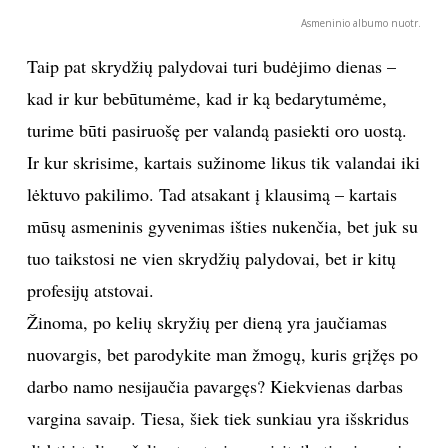
Kartais esame siunčiami į laikinas bazes, pavyzdžiui,
praėjusią žiemą šešis mėnesius vykdėme skrydžius iš
Kambodžos. Asmeniškai aš ten praleidau du
mėnesius, taigi laiko pasigrožėti nauju kraštu turėjau į
valias.
Ar tiesa, kad šią profesiją pasirinkęs žmogus
asmeninį gyvenimą gali pamiršti? Kalbu apie
artimųjų gimtadienius, didžiąsias metų šventes ir
t. t.?
Mes galime iš anksto rezervuoti laisvadienius. Tiesa,
tai reikia padaryti maždaug prieš mėnesį. Jeigu žinau,
jog kitą mėnesį yra mamos gimtadienis ar draugų
vestuvės, tai galimybė sudalyvauti šventėje man
greičiausiai bus suteikta. Tačiau, ar dirbsime per