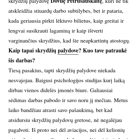
Dovilę Petrušauskaitę
skrydžių palydovę
, kuri ne tik
atskleidžia stiuardų darbo subtilybes, bet ir pataria,
TEATRAS
kada geriausia pirkti lėktuvo bilietus, kaip greitai ir
SPORTAS
lengvai susikrauti lagaminą ir kaip ištverti
varginančius skrydžius, kad šie neapkartintų atostogų.
FOTOGRAFIJA
Kaip tapai skrydžių
palydove
? Kuo tave patraukė
šis darbas?
MENAS
Tiesą pasakius, tapti skrydžių palydove niekada
nesvajojau. Baigusi psichologijos studijas kurį laiką
ORAI
dirbau vienos didelės įmonės biure. Galiausiai
ĮDOMYBĖS
sėdimas darbas pabodo ir savo noru jį mečiau. Metus
laiko bandžiau atrasti savo pašaukimą, bet kad
ISTORIJA
atsidursiu skrydžių palydovų gretose, nė negalėjau
pagalvoti. Iš proto nei dėl aviacijos, nei dėl kelionių
KNYGOS