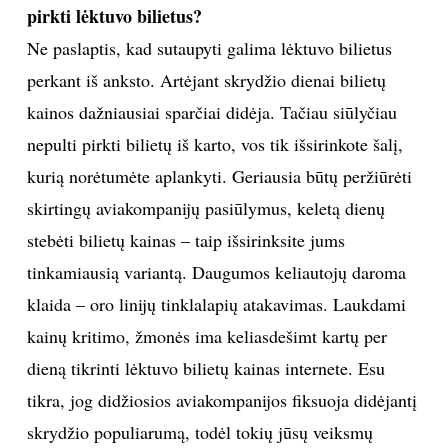
suteikiama nemažo dydžio nuolaida perkant lėktuvo
bilietus dviems asmenims. Tiesa, norintieji
pasinaudoti šia nuolaida kelionę privalo planuoti iš
anksto, nes, kaip žinome, vietų skaičius lėktuve
ribotas. Taip pat skrydžių palydovams yra
suteikiamos nuolaidos įvairiose parduotuvėse,
restoranuose, sporto klubuose. Mes taip pat galime
pigiau naudotis drabužių valymo ir draudimo
paslaugomis. Kiekviena aviakompanija savo
darbuotojus lepina savaip.
Iš asmeninės patirties galiu pasakyti, jog skara yra
labai praktiškas daiktas – kelionės metu ja galima
užsikloti, kelis kartus perlenkus naudoti kaip atramą
galvai. Retas keleivis pagalvoja apie kojines – o jos