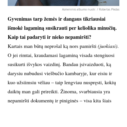
perlenkus naudoti kaip atramą galvai. Retas keleivis
pagalvoja apie kojines – o jos taip pat gali prisidėti
prie kelionės komforto. Jeigu yra šilta pėdoms,
dažniausiai būna šilta ir visam kūnui, o tai padeda
lengviau užmigti. Miegas – taip pat veiksminga
priemonė kovoti su lėtai slenkančiu laiku.