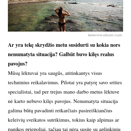
darbo namo nesijaučia pavargęs? Kiekvienas darbas
vargina savaip. Tiesa, šiek tiek sunkiau yra išskridus
dirbti į tolimą šalį – ten turime prisitaikyti prie naujos
laiko juostos ar klimato zonos.
Dauguma žmonių per atostogas mėgsta keliauti,
bet tau tai – darbo dalis. Kaip tu leidi atostogas?
Keliauti ir atostogauti yra du skirtingi dalykai. Darbo
metu aš keliauju, bet ilsiuosi tik per atostogas. Net ir
ilgai trunkančios darbo išvykos negali prilygti
atostogoms su artimaisiais. Taigi kasmet mielai
vykstu pailsėti į Egiptą ar Kanarų salas.