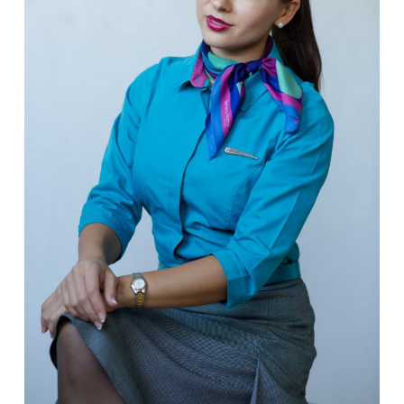
Asmeninio albumo nuotr.
Galbūt galėtum patarti skaitytojams, kaip
pasiruošti ilgoms, varginančioms kelionėms, kad
jos būtų kuo patogesnės ir malonesnės?
Kelionė visada praeina greičiau ir yra malonesnė, jei
jos metu užsiimame mėgstama veikla. Lėktuve galima
žiūrėti filmus, skaityti knygas, klausyti muzikos ar
spręsti kryžiažodžius. Jeigu prieš skrydį esame gerai
pailsėjęs ir sočiai pavalgęs, greičiausiai jį iškęsti bus
dar lengviau. Mėgstantys patogumą naudoja pagalvėlę
ar nedidelę antklodę. Iš asmeninės patirties galiu
pasakyti, jog skara yra labai praktiškas daiktas –
kelionės metu ja galima užsikloti, kelis kartus