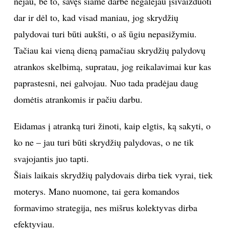
nėjau, be to, savęs šiame darbe negalėjau įsivaizduoti
dar ir dėl to, kad visad maniau, jog skrydžių
INTERJERAS
palydovai turi būti aukšti, o aš ūgiu nepasižymiu.
NAMAI
Tačiau kai vieną dieną pamačiau skrydžių palydovų
atrankos skelbimą, supratau, jog reikalavimai kur kas
VIRTUVĖ
paprastesni, nei galvojau. Nuo tada pradėjau daug
domėtis atrankomis ir pačiu darbu.
RECEPTAI
Eidamas į atranką turi žinoti, kaip elgtis, ką sakyti, o
VAIKAI
ko ne – jau turi būti skrydžių palydovas, o ne tik
svajojantis juo tapti.
NELAIMĖS
Šiais laikais skrydžių palydovais dirba tiek vyrai, tiek
KONTAKTAI
moterys. Mano nuomone, tai gera komandos
formavimo strategija, nes mišrus kolektyvas dirba
PRIVATUMO POLITIKA
efektyviau.