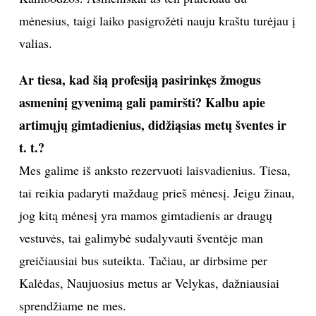
Asmeninio albumo nuotr.
Jūsų darbo
grafikas
labai įtemptas. Ar visada
turite laiko pasigrožėti kraštu, kuriame lankotės?
Būna įvairiai. „Small PlanetAirlines“ aktyviai
bendradarbiauja su kelionių organizatoriais, tad jeigu
tai yra jų išpirktas reisas, nuskrendame į numatytą
vietą ir iškart grįžtame atgal. Tarkime, nusileidžiame
Antalijoje, išlydime vienus keleivius, išvalius ir
patikrinus lėktuvą, pasitinkame kitus ir vakarienę jau
valgome namuose. Tačiau aviakompanijos dažniausiai
turi ne vieną bazę, tad mus gali išsiųsti į bet kurią
bazę kelių dienų, savaičių ar mėnesių komandiruotei.