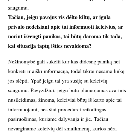
Asmeninio albumo nuotr.
Ar yra tekę skrydžio metu susidurti su kokia nors
nenumatyta situacija? Galbūt buvo kilęs realus
pavojus?
Mūsų lėktuvai yra saugūs, atitinkantys visus
techninius reikalavimus. Pilotai yra patyrę savo srities
specialistai, tad per trejus mano darbo metus lėktuve
nė karto nebuvo kilęs pavojus. Nenumatyta situacija