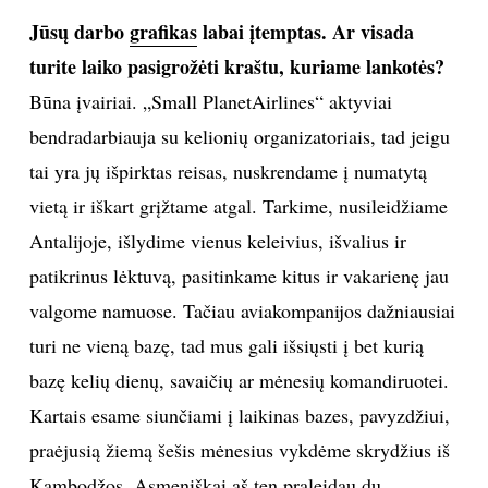
efektyviau. Taigi šiame darbe yra laukiami abiejų
lyčių atstovai, tačiau skrydžių palydovo darbu dažniau
susidomi moterys.
Ar pavyktų suskaičiuoti, kiek šalių esi aplankiusi?
Per trejus skrydžio palydovės darbo metus aplankiau
apie dvidešimt šalių, tačiau, kiek kartų ir kokiuose jų
miestuose lankiausi, suskaičiuoti negalėčiau.