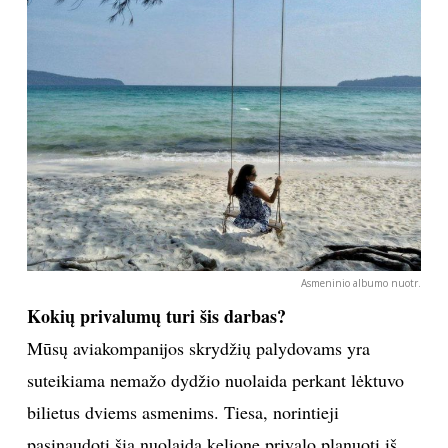
pasiruošimas, kuriame dalyvauja ir jie. Tačiau
nevarginame keleivių dėl smulkmenų, kurios nėra
tiesiogiai su jais susijusios.
Dažnas žmogus vos po kelias valandas trukusio
skrydžio jaučiasi išsekęs. Ar dažnas skraidymas
neatsiliepia skrydžių palydovų sveikatai?
Žinoma, po kelių skryžių per dieną yra jaučiamas
nuovargis, bet parodykite man žmogų, kuris grįžęs po
darbo namo nesijaučia pavargęs? Kiekvienas darbas
vargina savaip. Tiesa, šiek tiek sunkiau yra išskridus
dirbti į tolimą šalį – ten turime prisitaikyti prie naujos
laiko juostos ar klimato zonos. Prie to priprasti ir stoti
į normalų dienos režimą kartais prireikia kelių
dienų.Tačiau net ir tai rimtų sveikatos sutrikimų