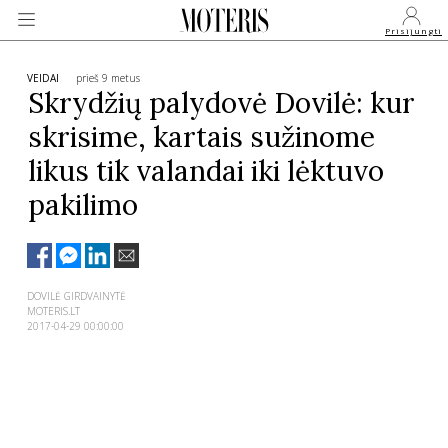
Prisijungti
VEIDAI
prieš 9 metus
Skrydžių palydovė Dovilė: kur
skrisime, kartais sužinome
VEIDAI
likus tik valandai iki lėktuvo
pakilimo
MONARCHIJA
MADA
DOVILĖ GIRDVAINYTĖ
MOTERIS.LT
GROŽIS
2017-04-29 00:00:00
SVEIKATA
APIE MANE