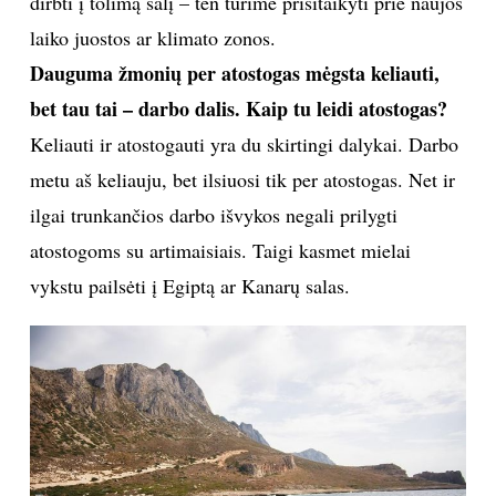
Kalėdas, Naujuosius metus ar Velykas, dažniausiai
sprendžiame ne mes.
Asmeninio albumo nuotr.
Taip pat skrydžių palydovai turi budėjimo dienas –
kad ir kur bebūtumėme, kad ir ką bedarytumėme,
turime būti pasiruošę per valandą pasiekti oro uostą.
Ir kur skrisime, kartais sužinome likus tik valandai iki
lėktuvo pakilimo. Tad atsakant į klausimą – kartais
mūsų asmeninis gyvenimas išties nukenčia, bet juk su
tuo taikstosi ne vien skrydžių palydovai, bet ir kitų
profesijų atstovai.
Žinoma, po kelių skryžių per dieną yra jaučiamas
nuovargis, bet parodykite man žmogų, kuris grįžęs po