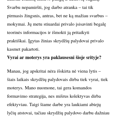
Asmeninio albumo nuotr.
Dažniausiai aviakompanijų nurodomi skrydžių
palydovų atrankos kriterijai: vidurinis išsilavinimas,
puikios anglų kalbos žinios, gebėjimas bendrauti,
organizuotumas, atsakingumas ir savikontrolė.
Žinoma, svarbus ir bendras įvaizdis, išvaizda. Kaip
jau sakiau, ūgis nėra labai svarbus, tačiau skrydžio