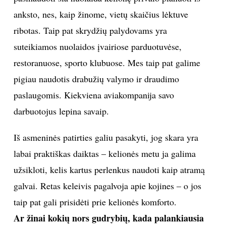
nesukelia.
Asmeninio albumo nuotr.
Kokių privalumų turi šis darbas?
Mūsų aviakompanijos skrydžių palydovams yra