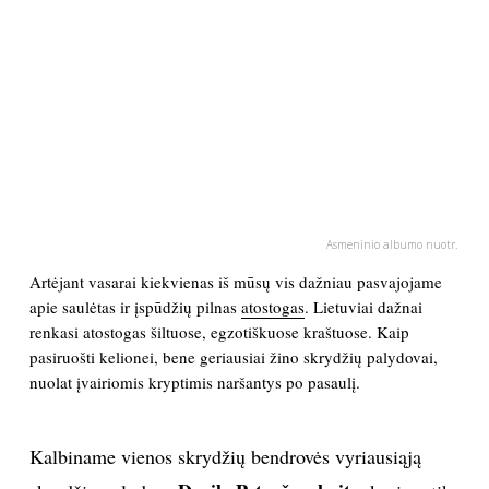
PSICHOLOGIJA
HOROSKOPAI
ASTROLOGIJA
POLITIKA
Asmeninio albumo nuotr.
Artėjant vasarai kiekvienas iš mūsų vis dažniau pasvajojame
KULTŪRA
apie saulėtas ir įspūdžių pilnas
atostogas
. Lietuviai dažnai
renkasi atostogas šiltuose, egzotiškuose kraštuose. Kaip
LAISVALAIKIS
pasiruošti kelionei, bene geriausiai žino skrydžių palydovai,
nuolat įvairiomis kryptimis naršantys po pasaulį.
KINAS
Kalbiname vienos skrydžių bendrovės vyriausiąją
MUZIKA