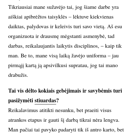
Tikriausiai mane sužavėjo tai, jog šiame darbe yra
aiškiai apibrėžtos taisyklės – lėktuve kiekvienas
Sekite mus:
daiktas, palydovas ir keleivis turi savo vietą. Aš esu
organizuota ir drausmę mėgstanti asmenybė, tad
darbas, reikalaujantis laikytis disciplinos, – kaip tik
PRENUMERUOK
man. Be to, mane visą laiką žavėjo uniforma – jau
pirmąjį kartą ją apsivilkusi supratau, jog tai mano
NAUJIENLAIŠKĮ
drabužis.
Tai vis dėlto kokiais gebėjimais ir savybėmis turi
pasižymėti
stiuardas
?
Prenumeruodami portalą,
Jūs sutinkate su
Reikalavimus atitikti nesunku, bet praeiti visus
taisyklėmis
atrankos etapus ir gauti šį darbą tikrai nėra lengva.
Man pačiai tai pavyko padaryti tik iš antro karto, bet