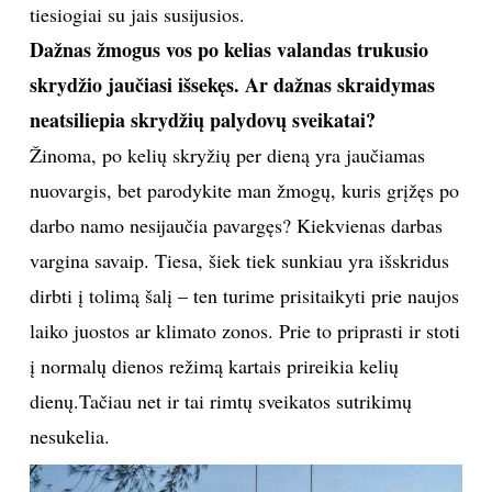
galima būtų pavadinti retkarčiais pasireiškiančius
keleivių sveikatos sutrikimus, tokius kaip alpimas ar
panikos priepoliai, tačiau tai nėra susiję su aplinkinių
saugumu.
Tačiau, jeigu pavojus vis dėlto kiltų, ar įgula
privalo nedelsiant apie tai informuoti keleivius, ar
norint išvengti panikos, tai būtų daroma tik tada,
kai situacija taptų išties nevaldoma?
Nežinomybė gali sukelti kur kas didesnę paniką nei
konkreti ir aiški informacija, todėl tikrai nesame linkę
jos slėpti. Ypač jeigu tai yra susiję su keleivių
saugumu. Pavyzdžiui, jeigu būtų planuojamas avarinis
nusileidimas, žinoma, keleiviai būtų iš karto apie tai
informuojami, nes šiai procedūrai reikalingas