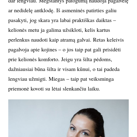
tikra, jog didžiosios aviakompanijos fiksuoja didėjantį
skrydžio populiarumą, todėl tokių jūsų veiksmų
rezultatas gali būti priešingas nei tikitės – bilietų
kainos gali akimirksniu išaugti. Šią politiką vykdo ne
tik aviakompanijos, bet ir kitas paslaugas, pavyzdžiui,
apgyvendinimą, siūlančios bendrovės.