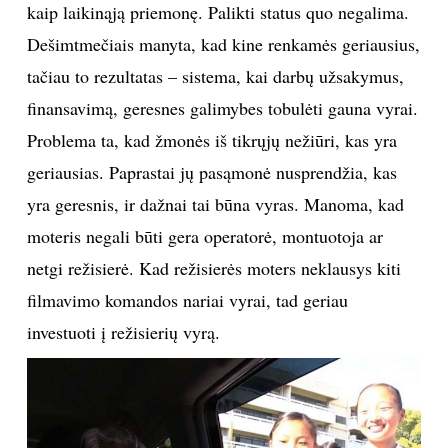
kaip laikinąją priemonę. Palikti status quo negalima.
Dešimtmečiais manyta, kad kine renkamės geriausius,
tačiau to rezultatas – sistema, kai darbų užsakymus,
finansavimą, geresnes galimybes tobulėti gauna vyrai.
Problema ta, kad žmonės iš tikrųjų nežiūri, kas yra
geriausias. Paprastai jų pasąmonė nusprendžia, kas
yra geresnis, ir dažnai tai būna vyras. Manoma, kad
moteris negali būti gera operatorė, montuotoja ar
netgi režisierė. Kad režisierės moters neklausys kiti
filmavimo komandos nariai vyrai, tad geriau
investuoti į režisierių vyrą.