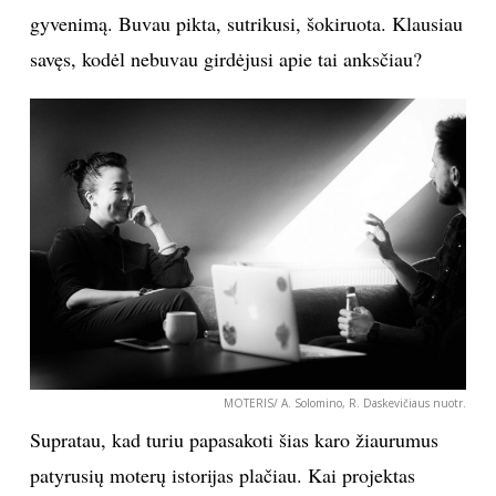
gyvenimą. Buvau pikta, sutrikusi, šokiruota. Klausiau
savęs, kodėl nebuvau girdėjusi apie tai anksčiau?
MOTERIS/ A. Solomino, R. Daskevičiaus nuotr.
Supratau, kad turiu papasakoti šias karo žiaurumus
patyrusių moterų istorijas plačiau. Kai projektas