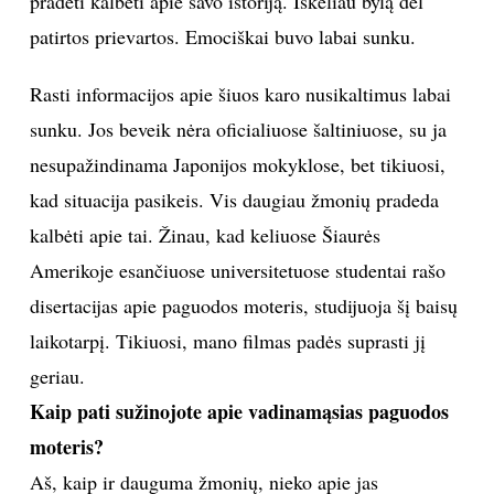
pradėti kalbėti apie savo istoriją. Iškėliau bylą dėl
patirtos prievartos. Emociškai buvo labai sunku.
Rasti informacijos apie šiuos karo nusikaltimus labai
sunku. Jos beveik nėra oficialiuose šaltiniuose, su ja
nesupažindinama Japonijos mokyklose, bet tikiuosi,
kad situacija pasikeis. Vis daugiau žmonių pradeda
kalbėti apie tai. Žinau, kad keliuose Šiaurės
Amerikoje esančiuose universitetuose studentai rašo
disertacijas apie paguodos moteris, studijuoja šį baisų
laikotarpį. Tikiuosi, mano filmas padės suprasti jį
geriau.
Kaip pati sužinojote apie vadinamąsias paguodos
moteris?
Aš, kaip ir dauguma žmonių, nieko apie jas