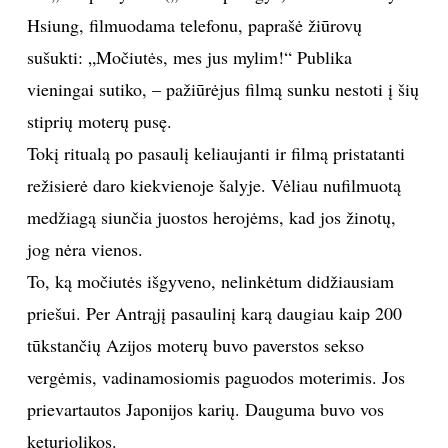
Hsiung, filmuodama telefonu, paprašė žiūrovų
TEATRAS
sušukti: „Močiutės, mes jus mylim!“ Publika
vieningai sutiko, – pažiūrėjus filmą sunku nestoti į šių
SPORTAS
stiprių moterų pusę.
FOTOGRAFIJA
Tokį ritualą po pasaulį keliaujanti ir filmą pristatanti
režisierė daro kiekvienoje šalyje. Vėliau nufilmuotą
MENAS
medžiagą siunčia juostos herojėms, kad jos žinotų,
jog nėra vienos.
ORAI
To, ką močiutės išgyveno, nelinkėtum didžiausiam
priešui. Per Antrąjį pasaulinį karą daugiau kaip 200
ĮDOMYBĖS
tūkstančių Azijos moterų buvo paverstos sekso
ISTORIJA
vergėmis, vadinamosiomis paguodos moterimis. Jos
prievartautos Japonijos karių. Dauguma buvo vos
KNYGOS
keturiolikos.