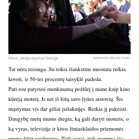
Filmo „Atsiprašymas“ herojė
Asmeninio albumo nuotr.
Tai nėra teisinga. Su tokia išankstine nuostata reikia
kovoti, ir 50-ies procentų taisyklė padeda.
Pati esu patyrusi menkinamą požiūrį į mane kaip kino
kūrėją moterį. Ir net iš kitų savo lyties atstovių. Šis
mąstymas vis dar giliai įsišaknijęs. Reikia jį pakeisti.
Daugybę metų mums diegta, ką gali daryti moteris, o
ką vyras, televizija ir kitos žiniasklaidos priemonės
mums kūrė vaidmenis. Tiek vyrai, tiek moterys šią