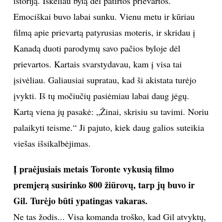
istoriją. Iškėliau bylą dėl patirtos prievartos.
Emociškai buvo labai sunku. Vienu metu ir kūriau
filmą apie prievartą patyrusias moteris, ir skridau į
Kanadą duoti parodymų savo pačios byloje dėl
prievartos. Kartais svarstydavau, kam į visa tai
įsivėliau. Galiausiai supratau, kad ši akistata turėjo
įvykti. Iš tų močiučių pasiėmiau labai daug jėgų.
Kartą viena jų pasakė: „Žinai, skrisiu su tavimi. Noriu
palaikyti teisme.“ Ji pajuto, kiek daug galios suteikia
viešas išsikalbėjimas.
Į praėjusiais metais Toronte vykusią filmo
premjerą susirinko 800 žiūrovų, tarp jų buvo ir
Gil. Turėjo būti ypatingas vakaras.
Ne tas žodis... Visa komanda troško, kad Gil atvyktų,