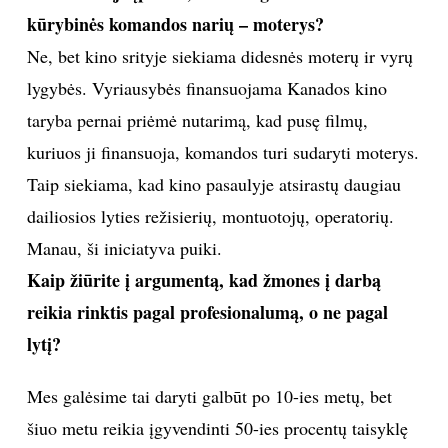
kūrybinės komandos narių – moterys?
Ne, bet kino srityje siekiama didesnės moterų ir vyrų
lygybės. Vyriausybės finansuojama Kanados kino
taryba pernai priėmė nutarimą, kad pusę filmų,
kuriuos ji finansuoja, komandos turi sudaryti moterys.
Taip siekiama, kad kino pasaulyje atsirastų daugiau
dailiosios lyties režisierių, montuotojų, operatorių.
Manau, ši iniciatyva puiki.
Kaip žiūrite į argumentą, kad žmones į darbą
reikia rinktis pagal profesionalumą, o ne pagal
lytį?
Mes galėsime tai daryti galbūt po 10-ies metų, bet
šiuo metu reikia įgyvendinti 50-ies procentų taisyklę