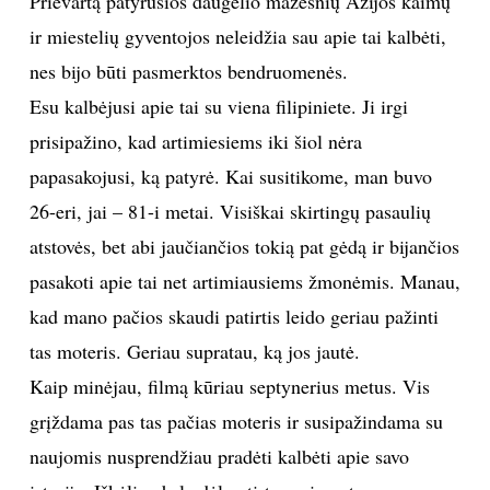
Prievartą patyrusios daugelio mažesnių Azijos kaimų
ir miestelių gyventojos neleidžia sau apie tai kalbėti,
nes bijo būti pasmerktos bendruomenės.
Esu kalbėjusi apie tai su viena filipiniete. Ji irgi
prisipažino, kad artimiesiems iki šiol nėra
papasakojusi, ką patyrė. Kai susitikome, man buvo
26-eri, jai – 81-i metai. Visiškai skirtingų pasaulių
atstovės, bet abi jaučiančios tokią pat gėdą ir bijančios
pasakoti apie tai net artimiausiems žmonėmis. Manau,
kad mano pačios skaudi patirtis leido geriau pažinti
tas moteris. Geriau supratau, ką jos jautė.
Kaip minėjau, filmą kūriau septynerius metus. Vis
grįždama pas tas pačias moteris ir susipažindama su
naujomis nusprendžiau pradėti kalbėti apie savo