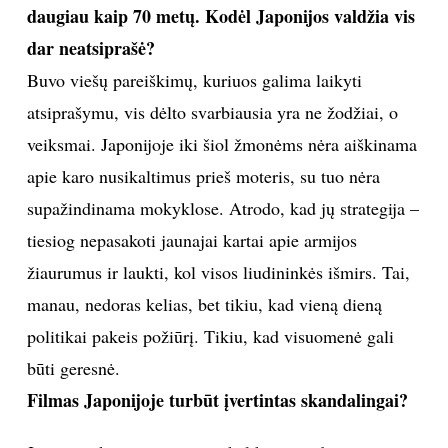
daugiau kaip 70 metų. Kodėl Japonijos valdžia vis
dar neatsiprašė?
Buvo viešų pareiškimų, kuriuos galima laikyti
atsiprašymu, vis dėlto svarbiausia yra ne žodžiai, o
veiksmai. Japonijoje iki šiol žmonėms nėra aiškinama
apie karo nusikaltimus prieš moteris, su tuo nėra
supažindinama mokyklose. Atrodo, kad jų strategija –
tiesiog nepasakoti jaunajai kartai apie armijos
žiaurumus ir laukti, kol visos liudininkės išmirs. Tai,
manau, nedoras kelias, bet tikiu, kad vieną dieną
politikai pakeis požiūrį. Tikiu, kad visuomenė gali
būti geresnė.
Filmas Japonijoje turbūt įvertintas skandalingai?