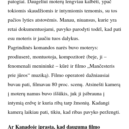
patogiai. Daugeliui moterų lengviau kalbėti, ypač
tokiomis skaudžiomis ir intymiomis temomis, su tos
pačios lyties atstovėmis. Manau, niuansus, kurie yra
retai dokumentuojami, pavyko parodyti todėl, kad pati
esu moteris ir jaučiu tuos dalykus.
Pagrindinės komandos narės buvo moterys:
prodiuserė, montuotoja, kompozitorė (beje, ji –
fenomenali menininkė – kūrė ir filmo „Mančesteris
prie jūros“ muziką). Filmo operatorė dažniausiai
buvau pati, filmavau 80 proc. scenų. Atsinešti kamerą
į moterų namus buvo iššūkis, juk ji įsibrauna į
intymią erdvę ir kuria ribą tarp žmonių. Kadangi
kamerą laikiau pati, tikiu, kad ribas pavyko peržengti.
Ar Kanadoje įprasta, kad dauguma filmo