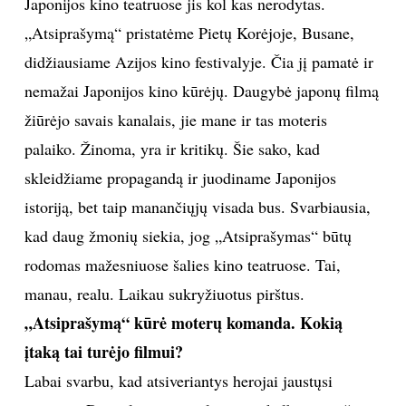
Japonijos kino teatruose jis kol kas nerodytas.
„Atsiprašymą“ pristatėme Pietų Korėjoje, Busane,
didžiausiame Azijos kino festivalyje. Čia jį pamatė ir
nemažai Japonijos kino kūrėjų. Daugybė japonų filmą
žiūrėjo savais kanalais, jie mane ir tas moteris
palaiko. Žinoma, yra ir kritikų. Šie sako, kad
skleidžiame propagandą ir juodiname Japonijos
istoriją, bet taip manančiųjų visada bus. Svarbiausia,
kad daug žmonių siekia, jog „Atsiprašymas“ būtų
rodomas mažesniuose šalies kino teatruose. Tai,
manau, realu. Laikau sukryžiuotus pirštus.
„Atsiprašymą“ kūrė moterų komanda. Kokią
įtaką tai turėjo filmui?
Labai svarbu, kad atsiveriantys herojai jaustųsi