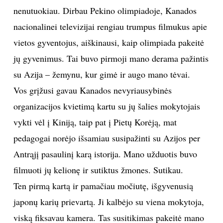
nenutuokiau. Dirbau Pekino olimpiadoje, Kanados
nacionalinei televizijai rengiau trumpus filmukus apie
vietos gyventojus, aiškinausi, kaip olimpiada pakeitė
jų gyvenimus. Tai buvo pirmoji mano derama pažintis
su Azija – žemynu, kur gimė ir augo mano tėvai.
Vos grįžusi gavau Kanados nevyriausybinės
organizacijos kvietimą kartu su jų šalies mokytojais
vykti vėl į Kiniją, taip pat į Pietų Korėją, mat
pedagogai norėjo išsamiau susipažinti su Azijos per
Antrąjį pasaulinį karą istorija. Mano užduotis buvo
filmuoti jų kelionę ir sutiktus žmones. Sutikau.
Ten pirmą kartą ir pamačiau močiutę, išgyvenusią
japonų karių prievartą. Ji kalbėjo su viena mokytoja,
viską fiksavau kamera. Tas susitikimas pakeitė mano