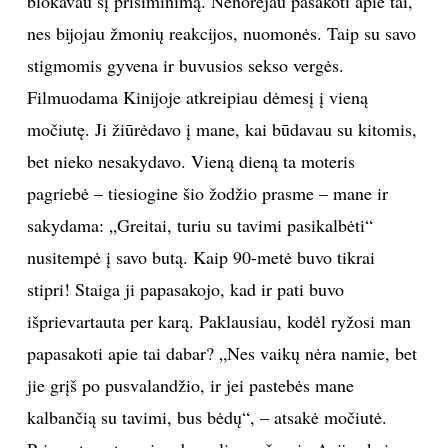
blokavau šį prisiminimą. Nenorėjau pasakoti apie tai,
nes bijojau žmonių reakcijos, nuomonės. Taip su savo
stigmomis gyvena ir buvusios sekso vergės.
Filmuodama Kinijoje atkreipiau dėmesį į vieną
močiutę. Ji žiūrėdavo į mane, kai būdavau su kitomis,
bet nieko nesakydavo. Vieną dieną ta moteris
pagriebė – tiesiogine šio žodžio prasme – mane ir
sakydama: „Greitai, turiu su tavimi pasikalbėti“
nusitempė į savo butą. Kaip 90-metė buvo tikrai
stipri! Staiga ji papasakojo, kad ir pati buvo
išprievartauta per karą. Paklausiau, kodėl ryžosi man
papasakoti apie tai dabar? „Nes vaikų nėra namie, bet
jie grįš po pusvalandžio, ir jei pastebės mane
kalbančią su tavimi, bus bėdų“, – atsakė močiutė.