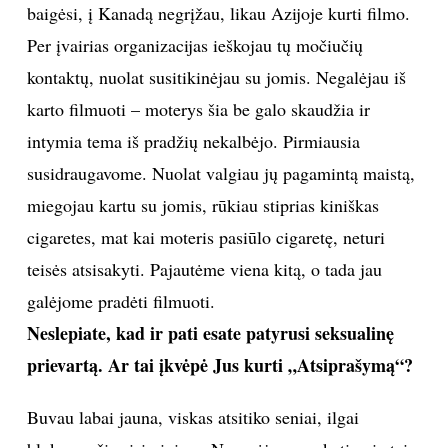
baigėsi, į Kanadą negrįžau, likau Azijoje kurti filmo.
Per įvairias organizacijas ieškojau tų močiučių
kontaktų, nuolat susitikinėjau su jomis. Negalėjau iš
karto filmuoti – moterys šia be galo skaudžia ir
intymia tema iš pradžių nekalbėjo. Pirmiausia
susidraugavome. Nuolat valgiau jų pagamintą maistą,
miegojau kartu su jomis, rūkiau stiprias kiniškas
cigaretes, mat kai moteris pasiūlo cigaretę, neturi
teisės atsisakyti. Pajautėme viena kitą, o tada jau
galėjome pradėti filmuoti.
Neslepiate, kad ir pati esate patyrusi seksualinę
prievartą. Ar tai įkvėpė Jus kurti „Atsiprašymą“?
Buvau labai jauna, viskas atsitiko seniai, ilgai