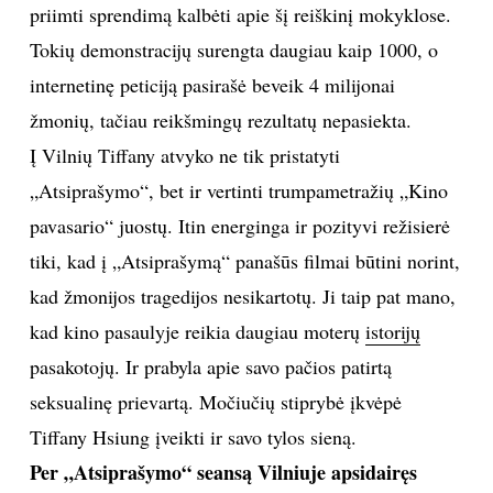
priimti sprendimą kalbėti apie šį reiškinį mokyklose.
Tokių demonstracijų surengta daugiau kaip 1000, o
Sekite mus:
internetinę peticiją pasirašė beveik 4 milijonai
žmonių, tačiau reikšmingų rezultatų nepasiekta.
Į Vilnių Tiffany atvyko ne tik pristatyti
PRENUMERUOK
„Atsiprašymo“, bet ir vertinti trumpametražių „Kino
pavasario“ juostų. Itin energinga ir pozityvi režisierė
tiki, kad į „Atsiprašymą“ panašūs filmai būtini norint,
NAUJIENLAIŠKĮ
kad žmonijos tragedijos nesikartotų. Ji taip pat mano,
kad kino pasaulyje reikia daugiau moterų
istorijų
pasakotojų. Ir prabyla apie savo pačios patirtą
Prenumeruodami portalą,
Jūs sutinkate su
seksualinę prievartą. Močiučių stiprybė įkvėpė
taisyklėmis
Tiffany Hsiung įveikti ir savo tylos sieną.
Per „Atsiprašymo“ seansą Vilniuje apsidairęs