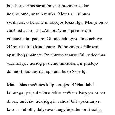
bet, likus trims savaitėms iki premjeros, dar
nežinojome, ar taip nutiks. Moteris – silpnos
sveikatos, o kelionė iš Korėjos tokia ilga. Man ji buvo
žadėjusi atskristi į „Atsiprašymo“ premjerą ir
galiausiai tai padarė. Gil niekada gyvenime nebuvo
žiūrėjusi filmo kino teatre. Po premjeros žiūrovai
apstulbo ją pamatę. Po antrojo seanso Gil, sėdėdama
vežimėlyje, tiesiog pasiėmė mikrofoną ir pradėjo
dainuoti liaudies dainą. Tada buvo 88-erių.
Matau šias močiutes kaip herojes. Būčiau labai
laiminga, jei, sulaukusi tokio amžiaus kaip jos ar net
dabar, turėčiau tiek jėgų ir valios! Gil apskritai yra
kovos simbolis, dalyvavo daugybėje demonstracijų,