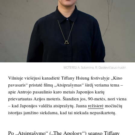
PSICHOLOGIJA
HOROSKOPAI
ASTROLOGIJA
POLITIKA
MOTERIS/ A. Solomino, R. Daskevičiaus nuotr.
Vilniuje viešėjusi kanadietė Tiffany Hsiung festivalyje „Kino
KULTŪRA
pavasaris“ pristatė filmą „Atsiprašymas“ širdį veriama tema –
apie Antrojo pasaulinio karo metais Japonijos karių
LAISVALAIKIS
prievartautas Azijos moteris. Šiandien jos, 90-metės, nori viena
– kad Japonijos valdžia atsiprašytų. Jauna
režisierė
močiučių
KINAS
istorijas įamžino siekdama, kad tai niekada nepasikartotų.
MUZIKA
Po „Atsiprašymo“ („The Apology“) seanso Tiffany