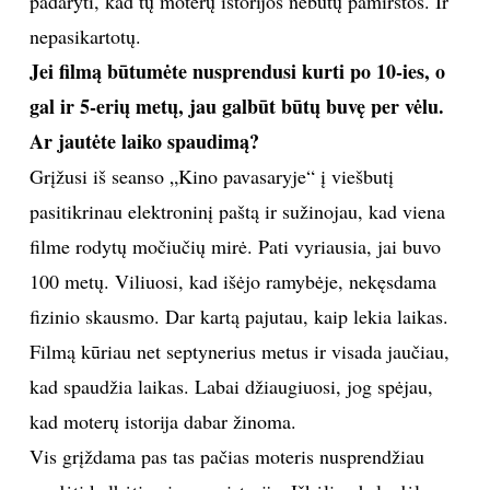
padaryti, kad tų moterų istorijos nebūtų pamirštos. Ir
nepasikartotų.
Jei filmą būtumėte nusprendusi kurti po 10-ies, o
gal ir 5-erių metų, jau galbūt būtų buvę per vėlu.
Ar jautėte laiko spaudimą?
Grįžusi iš seanso „Kino pavasaryje“ į viešbutį
pasitikrinau elektroninį paštą ir sužinojau, kad viena
filme rodytų močiučių mirė. Pati vyriausia, jai buvo
100 metų. Viliuosi, kad išėjo ramybėje, nekęsdama
fizinio skausmo. Dar kartą pajutau, kaip lekia laikas.
Filmą kūriau net septynerius metus ir visada jaučiau,
kad spaudžia laikas. Labai džiaugiuosi, jog spėjau,
kad moterų istorija dabar žinoma.
Vis grįždama pas tas pačias moteris nusprendžiau