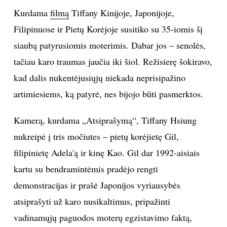
Kurdama
filmą
Tiffany Kinijoje, Japonijoje,
INTERJERAS
Filipinuose ir Pietų Korėjoje susitiko su 35-iomis šį
siaubą patyrusiomis moterimis. Dabar jos – senolės,
NAMAI
tačiau karo traumas jaučia iki šiol. Režisierę šokiravo,
VIRTUVĖ
kad dalis nukentėjusiųjų niekada neprisipažino
artimiesiems, ką patyrė, nes bijojo būti pasmerktos.
RECEPTAI
Kamerą, kurdama „Atsiprašymą“, Tiffany Hsiung
VAIKAI
nukreipė į tris močiutes – pietų korėjietę Gil,
filipinietę Adela'ą ir kinę Kao. Gil dar 1992-aisiais
NELAIMĖS
kartu su bendramintėmis pradėjo rengti
demonstracijas ir prašė Japonijos vyriausybės
KONTAKTAI
atsiprašyti už karo nusikaltimus, pripažinti
PRIVATUMO POLITIKA
vadinamųjų paguodos moterų egzistavimo faktą,