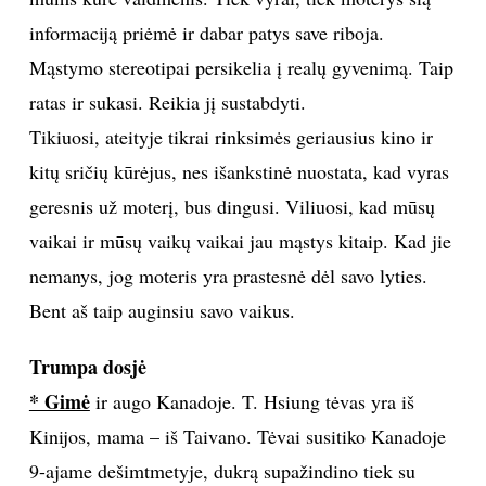
informaciją priėmė ir dabar patys save riboja.
Mąstymo stereotipai persikelia į realų gyvenimą. Taip
ratas ir sukasi. Reikia jį sustabdyti.
Tikiuosi, ateityje tikrai rinksimės geriausius kino ir
kitų sričių kūrėjus, nes išankstinė nuostata, kad vyras
geresnis už moterį, bus dingusi. Viliuosi, kad mūsų
vaikai ir mūsų vaikų vaikai jau mąstys kitaip. Kad jie
nemanys, jog moteris yra prastesnė dėl savo lyties.
Bent aš taip auginsiu savo vaikus.
Trumpa dosjė
* Gimė
ir augo Kanadoje. T. Hsiung tėvas yra iš
Kinijos, mama – iš Taivano. Tėvai susitiko Kanadoje
9-ajame dešimtmetyje, dukrą supažindino tiek su