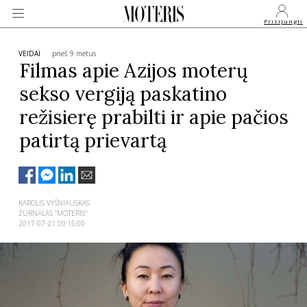
Prisijungti
VEIDAI
prieš 9 metus
Filmas apie Azijos moterų
sekso vergiją paskatino
VEIDAI
režisierę prabilti ir apie pačios
patirtą prievartą
MONARCHIJA
MADA
KAROLIS VYŠNIAUSKAS
ŽURNALAS "MOTERIS"
GROŽIS
2017-07-21 00:15:00
SVEIKATA
APIE MANE