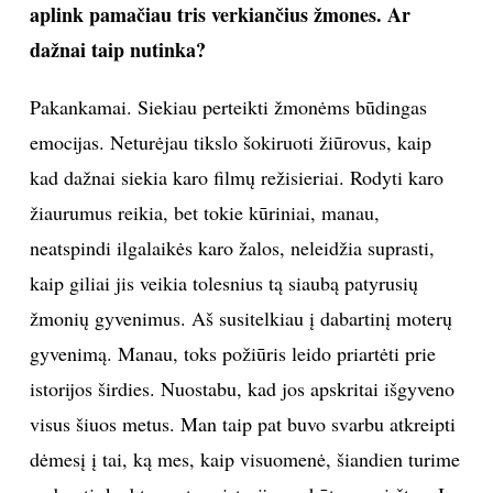
aplink pamačiau tris verkiančius žmones. Ar
dažnai taip nutinka?
Pakankamai. Siekiau perteikti žmonėms būdingas
emocijas. Neturėjau tikslo šokiruoti žiūrovus, kaip
kad dažnai siekia karo filmų režisieriai. Rodyti karo
žiaurumus reikia, bet tokie kūriniai, manau,
neatspindi ilgalaikės karo žalos, neleidžia suprasti,
kaip giliai jis veikia tolesnius tą siaubą patyrusių
žmonių gyvenimus. Aš susitelkiau į dabartinį moterų
gyvenimą. Manau, toks požiūris leido priartėti prie
istorijos širdies. Nuostabu, kad jos apskritai išgyveno
visus šiuos metus. Man taip pat buvo svarbu atkreipti
dėmesį į tai, ką mes, kaip visuomenė, šiandien turime