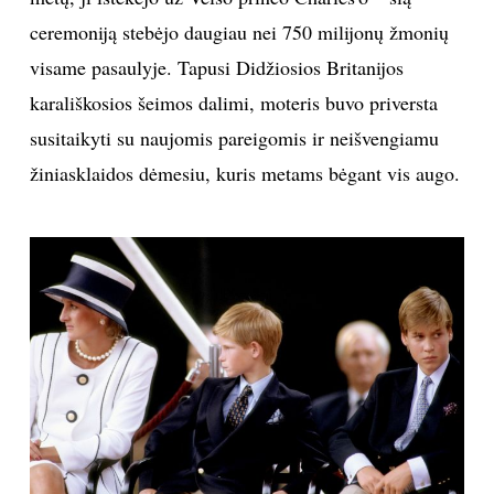
ceremoniją stebėjo daugiau nei 750 milijonų žmonių
TEATRAS
visame pasaulyje. Tapusi Didžiosios Britanijos
SPORTAS
karališkosios šeimos dalimi, moteris buvo priversta
susitaikyti su naujomis pareigomis ir neišvengiamu
FOTOGRAFIJA
žiniasklaidos dėmesiu, kuris metams bėgant vis augo.
MENAS
ORAI
ĮDOMYBĖS
ISTORIJA
KNYGOS