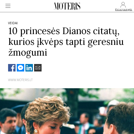
Prisijungti
VEIDAI
10 princesės Dianos citatų,
kurios įkvėps tapti geresniu
VEIDAI
žmogumi
MONARCHIJA
MADA
WWW.MOTERIS.LT
GROŽIS
SVEIKATA
APIE MANE