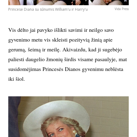
Princesė Diana su sūnumis William'u ir Harry'u
Vida Press
INTERJERAS
NAMAI
Vis dėlto jai pavyko išlikti savimi ir neilgo savo
gyvenimo metu vis skleisti pozityvią žinią apie
VIRTUVĖ
gerumą, šeimą ir meilę. Akivaizdu, kad ji sugebėjo
paliesti daugelio žmonių širdis visame pasaulyje, mat
RECEPTAI
susidomėjimas Princesės Dianos gyvenimu neblėsta
iki šiol.
VAIKAI
NELAIMĖS
KONTAKTAI
PRIVATUMO POLITIKA