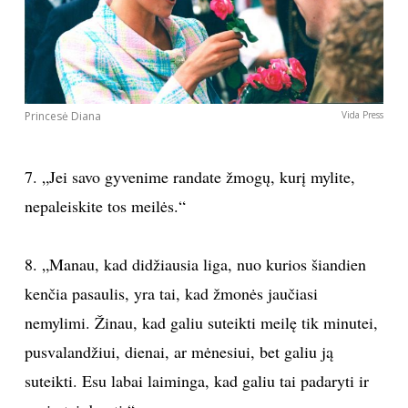
Princesė Diana
Vida Press
7. „Jei savo gyvenime randate žmogų, kurį mylite,
nepaleiskite tos meilės.“
8. „Manau, kad didžiausia liga, nuo kurios šiandien
kenčia pasaulis, yra tai, kad žmonės jaučiasi
nemylimi. Žinau, kad galiu suteikti meilę tik minutei,
pusvalandžiui, dienai, ar mėnesiui, bet galiu ją
suteikti. Esu labai laiminga, kad galiu tai padaryti ir