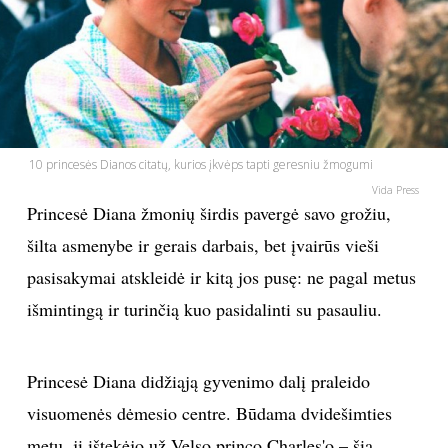
PSICHOLOGIJA
HOROSKOPAI
ASTROLOGIJA
10 princesės Dianos citatų, kurios įkvėps tapti geresniu žmogumi
Vida Press
POLITIKA
Princesė Diana žmonių širdis pavergė savo grožiu,
šilta asmenybe ir gerais darbais, bet įvairūs vieši
KULTŪRA
pasisakymai atskleidė ir kitą jos pusę: ne pagal metus
išmintingą ir turinčią kuo pasidalinti su pasauliu.
LAISVALAIKIS
KINAS
Princesė Diana didžiąją gyvenimo dalį praleido
visuomenės dėmesio centre. Būdama dvidešimties
MUZIKA
metų, ji ištekėjo už Velso princo Charles'o – šią