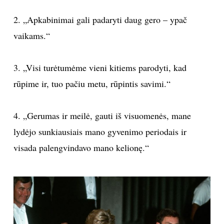
2. „Apkabinimai gali padaryti daug gero – ypač
vaikams.“
3. „Visi turėtumėme vieni kitiems parodyti, kad
rūpime ir, tuo pačiu metu, rūpintis savimi.“
4. „Gerumas ir meilė, gauti iš visuomenės, mane
lydėjo sunkiausiais mano gyvenimo periodais ir
visada palengvindavo mano kelionę.“