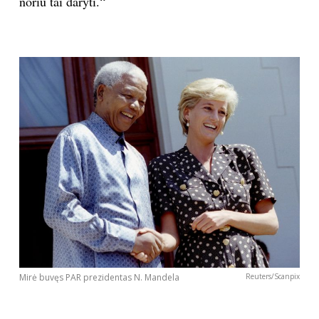
noriu tai daryti.“
Mirė buvęs PAR prezidentas N. Mandela
Reuters/Scanpix