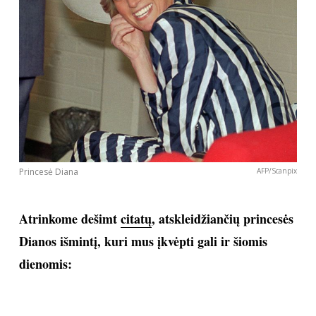
Sekite mus:
PRENUMERUOK
NAUJIENLAIŠKĮ
Princesė Diana
AFP/Scanpix
Atrinkome dešimt
citatų
, atskleidžiančių princesės
Dianos išmintį, kuri mus įkvėpti gali ir šiomis
Prenumeruodami portalą,
Jūs sutinkate su
taisyklėmis
dienomis: