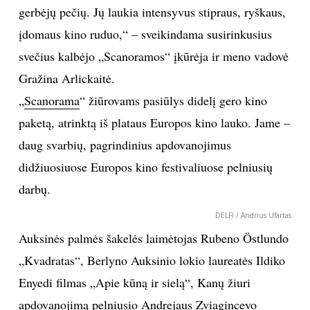
gerbėjų pečių. Jų laukia intensyvus stipraus, ryškaus,
TEATRAS
įdomaus kino ruduo,“ – sveikindama susirinkusius
svečius kalbėjo „Scanoramos“ įkūrėja ir meno vadovė
SPORTAS
Gražina Arlickaitė.
„
Scanorama
“ žiūrovams pasiūlys didelį gero kino
FOTOGRAFIJA
paketą, atrinktą iš plataus Europos kino lauko. Jame –
MENAS
daug svarbių, pagrindinius apdovanojimus
didžiuosiuose Europos kino festivaliuose pelniusių
ORAI
darbų.
DELFI / Andrius Ufartas
ĮDOMYBĖS
Auksinės palmės šakelės laimėtojas Rubeno Östlundo
ISTORIJA
„Kvadratas“, Berlyno Auksinio lokio laureatės Ildiko
Enyedi filmas „Apie kūną ir sielą“, Kanų žiuri
KNYGOS
apdovanojimą pelniusio Andrejaus Zviagincevo