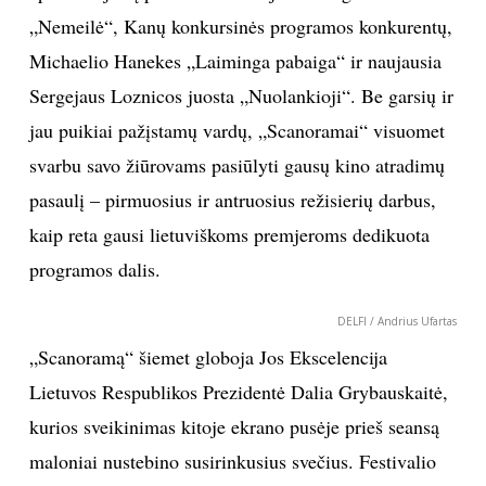
„Nemeilė“, Kanų konkursinės programos konkurentų,
INTERJERAS
Michaelio Hanekes „Laiminga pabaiga“ ir naujausia
Sergejaus Loznicos juosta „Nuolankioji“. Be garsių ir
NAMAI
jau puikiai pažįstamų vardų, „Scanoramai“ visuomet
VIRTUVĖ
svarbu savo žiūrovams pasiūlyti gausų kino atradimų
pasaulį – pirmuosius ir antruosius režisierių darbus,
RECEPTAI
kaip reta gausi lietuviškoms premjeroms dedikuota
programos dalis.
VAIKAI
DELFI / Andrius Ufartas
NELAIMĖS
„Scanoramą“ šiemet globoja Jos Ekscelencija
Lietuvos Respublikos Prezidentė Dalia Grybauskaitė,
KONTAKTAI
kurios sveikinimas kitoje ekrano pusėje prieš seansą
maloniai nustebino susirinkusius svečius. Festivalio
PRIVATUMO POLITIKA