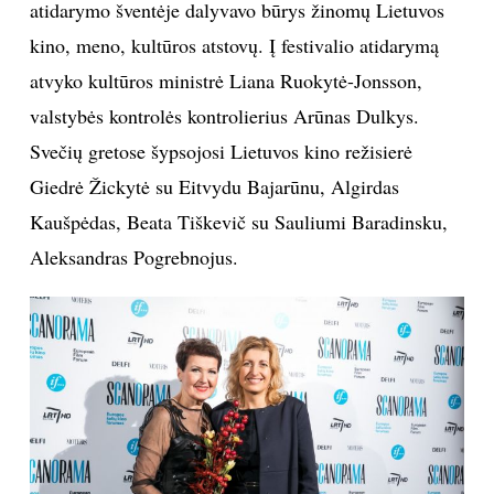
atidarymo šventėje dalyvavo būrys žinomų Lietuvos
kino, meno, kultūros atstovų. Į festivalio atidarymą
Sekite mus:
atvyko kultūros ministrė Liana Ruokytė-Jonsson,
valstybės kontrolės kontrolierius Arūnas Dulkys.
Svečių gretose šypsojosi Lietuvos kino režisierė
PRENUMERUOK
Giedrė Žickytė su Eitvydu Bajarūnu, Algirdas
Kaušpėdas, Beata Tiškevič su Sauliumi Baradinsku,
Aleksandras Pogrebnojus.
NAUJIENLAIŠKĮ
Prenumeruodami portalą,
Jūs sutinkate su
taisyklėmis