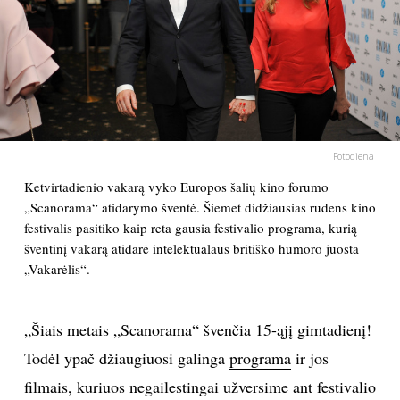
PSICHOLOGIJA
HOROSKOPAI
ASTROLOGIJA
Fotodiena
POLITIKA
Ketvirtadienio vakarą vyko Europos šalių
kino
forumo
„Scanorama“ atidarymo šventė. Šiemet didžiausias rudens kino
festivalis pasitiko kaip reta gausia festivalio programa, kurią
KULTŪRA
šventinį vakarą atidarė intelektualaus britiško humoro juosta
„Vakarėlis“.
LAISVALAIKIS
„Šiais metais „Scanorama“ švenčia 15-ąjį gimtadienį!
KINAS
Todėl ypač džiaugiuosi galinga
programa
ir jos
MUZIKA
filmais, kuriuos negailestingai užversime ant festivalio