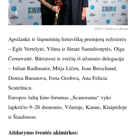
DELFI / Andrius Ufartas
Apsilankė ir šiųmetinių lietuviškų premjerų režisierės
– Eglė Vertelytė, Vilma ir Jūratė Samulionytės, Olga
Černovaitė. Būriavosi ir svečių iš užsienio delegacija
– Julian Radlmaier, Mitja Ličen, Jean Breschand,
Denisa Buranova, Iveta Grofova, Ana Felicia
Scutelnicu.
Europos šalių kino forumas „Scanorama“ vyks
lapkričio 9–26 dienomis, Vilniuje, Kaune, Klaipėdoje
ir Šiauliuose.
Atidarymo šventės akimirkos: