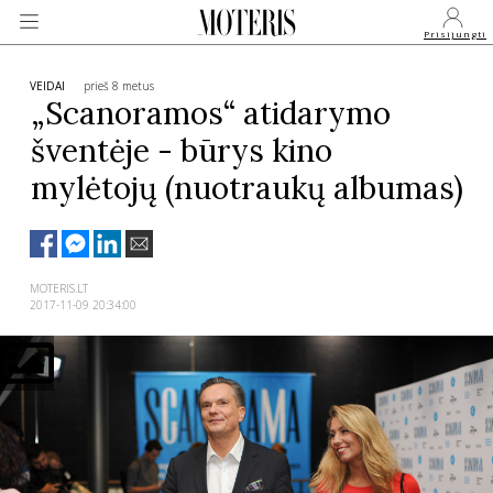
Prisijungti
VEIDAI
prieš 8 metus
„Scanoramos“ atidarymo
šventėje - būrys kino
VEIDAI
mylėtojų (nuotraukų albumas)
MONARCHIJA
MADA
MOTERIS.LT
2017-11-09 20:34:00
GROŽIS
SVEIKATA
APIE MANE