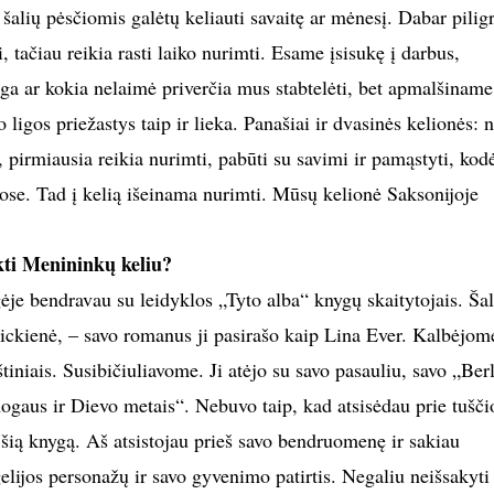
ų šalių pėsčiomis galėtų keliauti savaitę ar mėnesį. Dabar pilig
i, tačiau reikia rasti laiko nurimti. Esame įsisukę į darbus,
iga ar kokia nelaimė priverčia mus stabtelėti, bet apmalšiname
ligos priežastys taip ir lieka. Panašiai ir dvasinės kelionės: n
, pirmiausia reikia nurimti, pabūti su savimi ir pamąstyti, kod
se. Tad į kelią išeinama nurimti. Mūsų kelionė Saksonijoje
kti Menininkų keliu?
je bendravau su leidyklos „Tyto alba“ knygų skaitytojais. Šal
ckienė, – savo romanus ji pasirašo kaip Lina Ever. Kalbėjom
tiniais. Susibičiuliavome. Ji atėjo su savo pasauliu, savo „Ber
gaus ir Dievo metais“. Nebuvo taip, kad atsisėdau prie tušči
 šią knygą. Aš atsistojau prieš savo bendruomenę ir sakiau
lijos personažų ir savo gyvenimo patirtis. Negaliu neišsakyti 