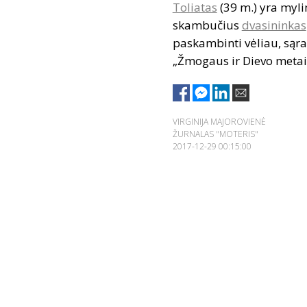
Toliatas
(39 m.) yra myli
skambučius
dvasininkas
paskambinti vėliau, sąra
„Žmogaus ir Dievo metai“
VIRGINIJA MAJOROVIENĖ
ŽURNALAS "MOTERIS"
2017-12-29 00:15:00