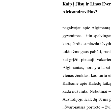
Kaip į Jūsų ir Linos Eve
Aleksandravičius
?
pagalvojau apie Algimantą 
gyvenimas – itin spalvinga
kartą širdis suplazda išvyd
tokio žmogaus pabūti, pasik
kai grįžti, pietauji, vakarie
Algimantas, nors yra labai
vienas ženklas, kad turiu eit
Kalbame apie Kalėdų laiką
kada nušvinta. Nebūtinai – 
Australijoje Kalėdų Senis 
„Svarbiausia portrete – žvil