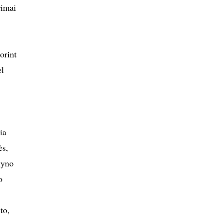
rimai
orint
ėl
ia
ės,
lyno
o
to,