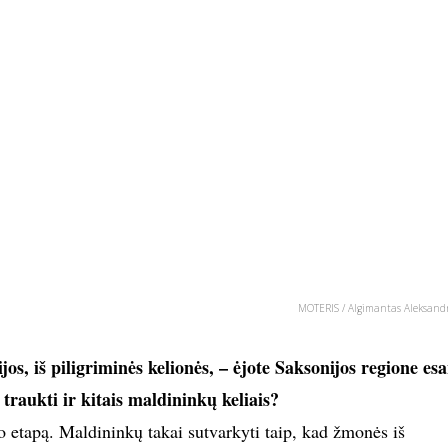
MOTERIS / Algimantas Aleksandr
ijos, iš piligriminės kelionės, – ėjote Saksonijos regione es
traukti ir kitais maldininkų keliais?
o etapą. Maldininkų takai sutvarkyti taip, kad žmonės iš