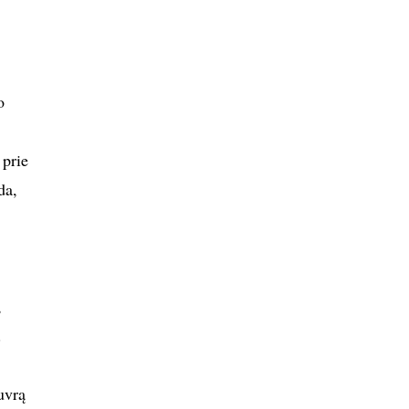
o
 prie
da,
,
.
uvrą