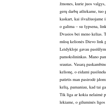
žmones, kurie juos valgys
gerų darbų atliekame, tuo 
kaskart, kai išvažiuojame 
o galima – su šypsena, link
Dvasios bei meno kelias. T
mūsų kelionės Dievo link p
Leidykloje gavau pasiūlymą
pamokslininkas. Mano pamok
srautas. Vasarą paskambino 
kelionę, o eidami pasišnekė
patirtis man pasirodė įdom
kelią, pamaniau, kad tai gal
Tik liga ar kokia nelaimė 
lekiame, o giluminės ligos 