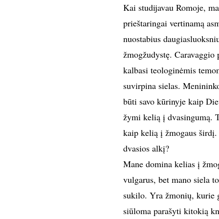
Kai studijavau Romoje, mag
prieštaringai vertinamą as
nuostabius daugiasluoksniu
žmogžudystę. Caravaggio pa
kalbasi teologinėmis temom
suvirpina sielas. Meninink
būti savo kūrinyje kaip Di
žymi kelią į dvasingumą. T
kaip kelią į žmogaus širdį.
dvasios alkį?
Mane domina kelias į žmog
vulgarus, bet mano siela t
sukilo. Yra žmonių, kurie 
siūloma parašyti kitokią kn