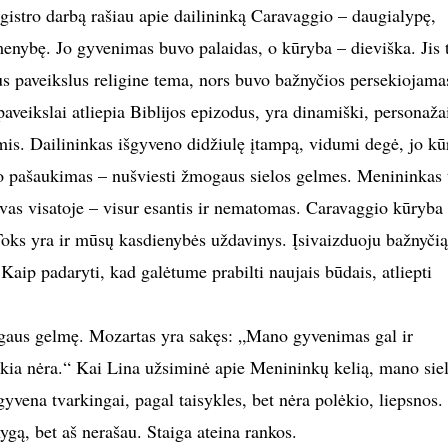
istro darbą rašiau apie dailininką Caravaggio – daugialypę,
menybę. Jo gyvenimas buvo palaidas, o kūryba – dieviška. Jis 
s paveikslus religine tema, nors buvo bažnyčios persekiojama
veikslai atliepia Biblijos epizodus, yra dinamiški, personaža
is. Dailininkas išgyveno didžiulę įtampą, vidumi degė, jo kū
o pašaukimas – nušviesti žmogaus sielos gelmes. Menininkas 
evas visatoje – visur esantis ir nematomas. Caravaggio kūryba
oks yra ir mūsų kasdienybės uždavinys. Įsivaizduoju bažnyčią
 Kaip padaryti, kad galėtume prabilti naujais būdais, atliepti
aus gelmę. Mozartas yra sakęs: „Mano gyvenimas gal ir
okia nėra.“ Kai Lina užsiminė apie Menininkų kelią, mano sie
gyvena tvarkingai, pagal taisykles, bet nėra polėkio, liepsnos
ygą, bet aš nerašau. Staiga ateina rankos.