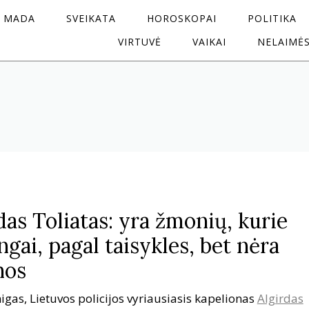
MADA
SVEIKATA
HOROSKOPAI
POLITIKA
VIRTUVĖ
VAIKAI
NELAIMĖ
as Toliatas: yra žmonių, kurie
gai, pagal taisykles, bet nėra
nos
igas, Lietuvos policijos vyriausiasis kapelionas
Algirdas