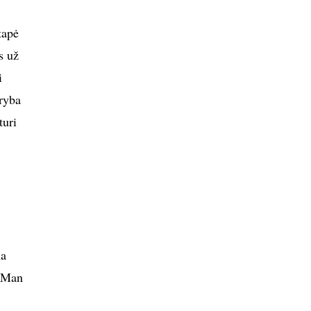
tapė
s už
i
ryba
turi
la
. Man