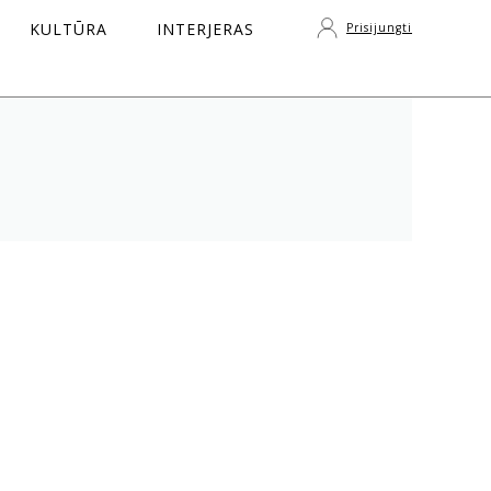
KULTŪRA
INTERJERAS
Prisijungti
S