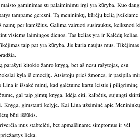
, maisto gaminimas su palaiminimu irgi yra kūryba. Kuo daug
patys tampame geresni. Tą menininkų, kūrėjų kelią įveikiame
iš namų per kamščius. Galima vairuoti susiraukus, keiksnoti ki
int visiems laimingos dienos. Tas kelias yra ir Kalėdų kelias.
ikėjimas taip pat yra kūryba. Jis kuria naujus mus. Tikėjimas
radžia.
 parašyti kitokio žanro knygą, bet aš nesu rašytojas, esu
slai kyla iš emocijų. Atsistoju prieš žmones, ir pasipila mi
Lina ir išsakė mintį, kad galėtume kartu leistis į piligriminę
tume, gal taip gimtų knyga. Idėja eiti, kalbėtis, sujungti skirt
i. Knyga, gimstanti kelyje. Kai Lina užsiminė apie Menininkų
ėtų būti iššūkis.
priverčia mus stabtelėti, bet apmalšiname simptomus ir vėl
priežastys lieka.