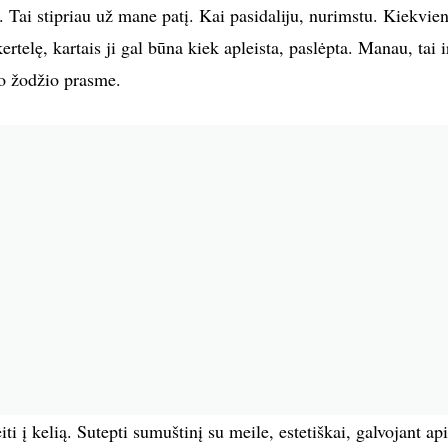
 Tai stipriau už mane patį. Kai pasidaliju, nurimstu. Kiekvie
rtelę, kartais ji gal būna kiek apleista, paslėpta. Manau, tai i
io žodžio prasme.
iti į kelią. Sutepti sumuštinį su meile, estetiškai, galvojant ap