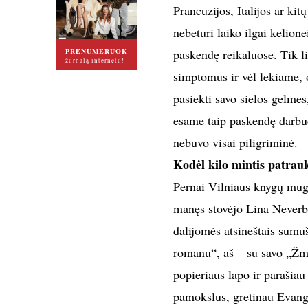
Prancūzijos, Italijos ar kit
nebeturi laiko ilgai kelione
PRENUMERUOK
paskendę reikaluose. Tik l
žurnalą internetu!
simptomus ir vėl lekiame, o 
pasiekti savo sielos gelmes
esame taip paskendę darbuo
nebuvo visai piligriminė.
Kodėl kilo mintis patrau
Pernai Vilniaus knygų mugė
manęs stovėjo Lina Neverbi
dalijomės atsineštais sumuš
romanu“, aš – su savo „Žmo
popieriaus lapo ir parašiau
pamokslus, gretinau Evange