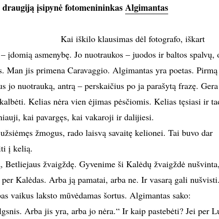
r draugiją įsipynė fotomenininkas
Algimantas
Kai iškilo klausimas dėl fotografo, iškart
– įdomią asmenybę. Jo nuotraukos – juodos ir baltos spalvų, 
s. Man jis primena Caravaggio. Algimantas yra poetas. Pirmą
us jo nuotrauką, antrą – perskaičius po ja parašytą frazę. Gera
albėti. Kelias nėra vien ėjimas pėsčiomis. Kelias tęsiasi ir ta
niauji, kai pavargęs, kai vakaroji ir dalijiesi.
 užsiėmęs žmogus, rado laisvą savaitę kelionei. Tai buvo dar
i į kelią.
, Betliejaus žvaigždę. Gyvenime ši Kalėdų žvaigždė nušvinta
per Kalėdas. Arba ją pamatai, arba ne. Ir vasarą gali nušvisti
pas vaikus laksto mūvėdamas šortus. Algimantas sako:
gsnis. Arba jis yra, arba jo nėra.“ Ir kaip pastebėti? Jei per L