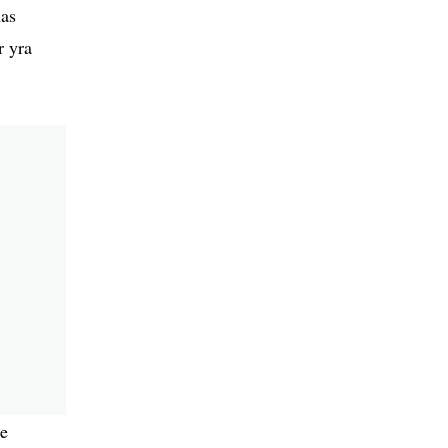
nas
r yra
ie