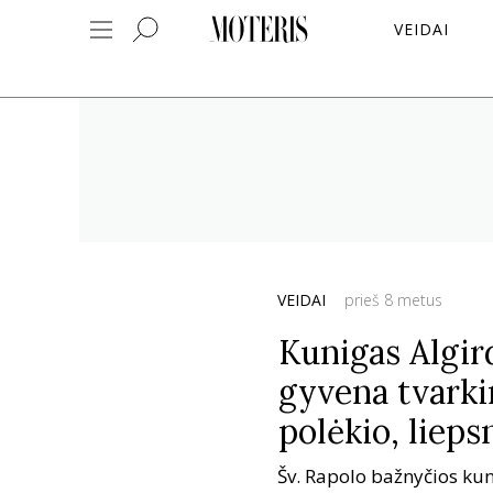
VEIDAI
VEIDAI
prieš 8 metus
Kunigas Algird
gyvena tvarkin
polėkio, lieps
Šv. Rapolo bažnyčios kun