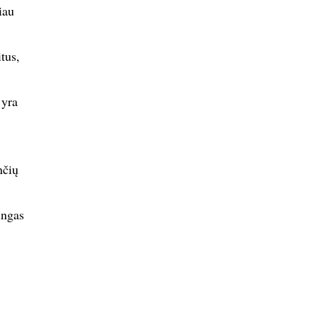
iau
tus,
 yra
nčių
ingas