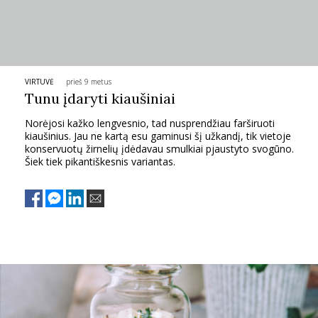
TEATRAS
SPORTAS
VIRTUVĖ
prieš 9 metus
Tunu įdaryti kiaušiniai
FOTOGRAFIJA
Norėjosi kažko lengvesnio, tad nusprendžiau farširuoti
kiaušinius. Jau ne kartą esu gaminusi šį užkandį, tik vietoje
MENAS
konservuotų žirnelių įdėdavau smulkiai pjaustyto svogūno.
Šiek tiek pikantiškesnis variantas.
ORAI
ĮDOMYBĖS
ISTORIJA
KNYGOS