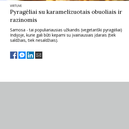
VIRTUVĖ
PSICHOLOGIJA
Pyragėliai su karamelizuotais obuoliais ir
razinomis
HOROSKOPAI
Samosa - tai populiariausias užkandis (vegetariški pyragėliai)
Indijoje, kurie gali būti kepami su įvairiausiais įdarais (tiek
saldžiais, tiek nesaldžiais).
ASTROLOGIJA
POLITIKA
KULTŪRA
LAISVALAIKIS
KINAS
MUZIKA