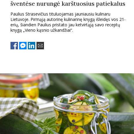
šventėse nurungė karštuosius patiekalus
Paulius Strasevičius tituluojamas jauniausiu kulinaru
Lietuvoje. Pirmąją autorinę kulinarinę knygą išleidęs vos 21-
erių, šiandien Paulius pristato jau ketvirtąją savo receptų
knygą „Vieno kąsnio užkandžiai“.