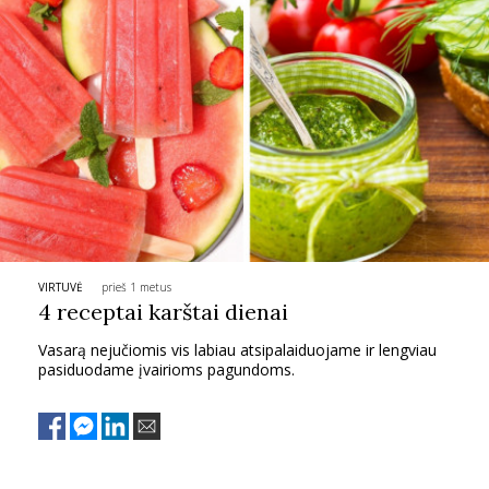
VIRTUVĖ
prieš 1 metus
4 receptai karštai dienai
Vasarą nejučiomis vis labiau atsipalaiduojame ir lengviau
pasiduodame įvairioms pagundoms.