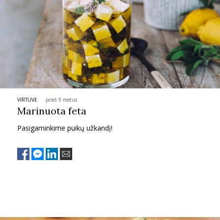
INTERJERAS
NAMAI
VIRTUVĖ
RECEPTAI
VIRTUVĖ
prieš 9 metus
Marinuota feta
VAIKAI
Pasigaminkime puikų užkandį!
NELAIMĖS
KONTAKTAI
PRIVATUMO POLITIKA