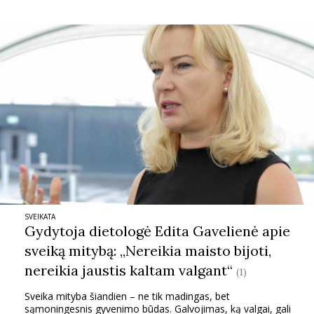
SVEIKATA
Gydytoja dietologė Edita Gavelienė apie
sveiką mitybą: „Nereikia maisto bijoti,
nereikia jaustis kaltam valgant“
(1)
Sveika mityba šiandien – ne tik madingas, bet
sąmoningesnis gyvenimo būdas. Galvojimas, ką valgai, gali