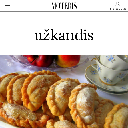
Prisijungti
užkandis
VEIDAI
MONARCHIJA
MADA
GROŽIS
SVEIKATA
APIE MANE