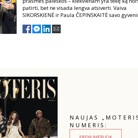
prasmės paieškos – kiekvienam yra tekę ką nor
patirti, bet ne visada lengva atsiverti. Vaiva
SIKORSKIENĖ ir Paula ČEPINSKAITĖ savo gyven
istorijas sudėjo į knygas, kurios dažnu atveju
suteikia paguodą skaitytojams. Žurnalistė Ana
Treščina jų paklausė, kaip toks atsivėrimas vei
pačius tų knygų autorius?
NAUJAS „MOTERI
NUMERIS:
PRENUMERUOK