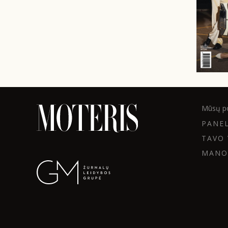
Mūsų po
PANE
TAVO 
MANO