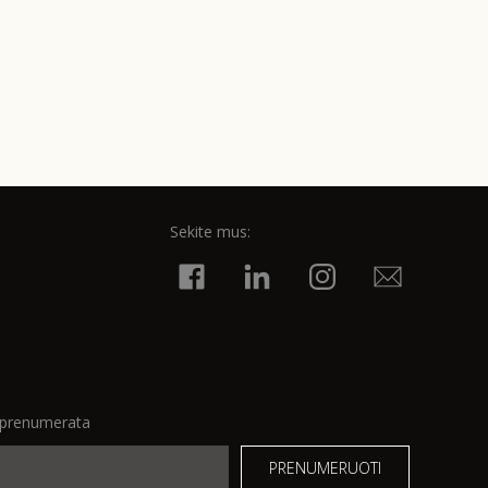
Sekite mus:
o prenumerata