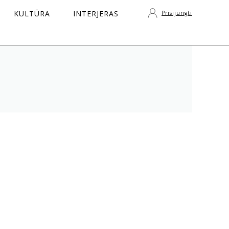
KULTŪRA
INTERJERAS
Prisijungti
S