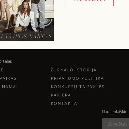
rtalai:
LĖ
ŽURNALO ISTORIJA
VAIKAS
PRIVATUMO POLITIKA
 NAMAI
KONKURSŲ TAISYKLĖS
KARJERA
KONTAKTAI
Naujienlaiški