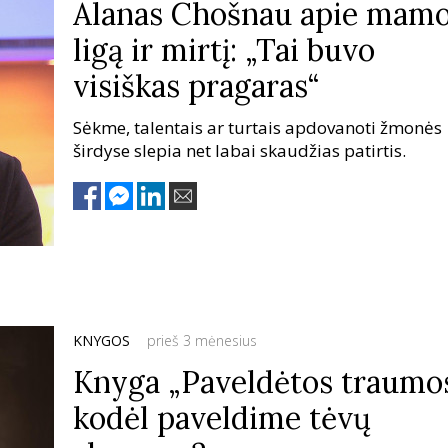
Alanas Chošnau apie mam
ligą ir mirtį: „Tai buvo
visiškas pragaras“
Sėkme, talentais ar turtais apdovanoti žmonės
širdyse slepia net labai skaudžias patirtis.
KNYGOS
prieš 3 mėnesius
Knyga „Paveldėtos traumos
kodėl paveldime tėvų