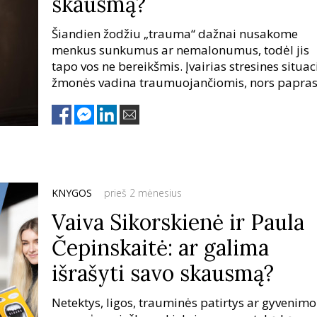
skausmą?
Šiandien žodžiu „trauma“ dažnai nusakome
menkus sunkumus ar nemalonumus, todėl jis
tapo vos ne bereikšmis. Įvairias stresines situac
žmonės vadina traumuojančiomis, nors papras
jos toli gražu tokios nėra.
KNYGOS
prieš 2 mėnesius
Vaiva Sikorskienė ir Paula
Čepinskaitė: ar galima
išrašyti savo skausmą?
Netektys, ligos, trauminės patirtys ar gyvenimo