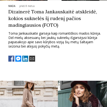
MADA
prieš 8 metus
PSICHOLOGIJA
Dizainerė Toma Jankauskaitė atskleidė,
kokios suknelės šį rudenį pačios
HOROSKOPAI
madingiausios (FOTO)
Toma Jankauskaitė garsėja kaip romantiškos mados kūrėja.
ASTROLOGIJA
Dėl mielų aksesuarų bei jaukių suknelių išgarsėjusi kūrėja
papasakojo apie savo kūrybos viziją šių metų šaltajam
sezonui bei atėjusį pokyčių metą.
POLITIKA
KULTŪRA
LAISVALAIKIS
KINAS
MUZIKA