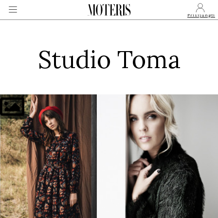
Prisijungti
Studio Toma
VEIDAI
MONARCHIJA
MADA
GROŽIS
SVEIKATA
APIE MANE