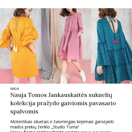
INTERJERAS
NAMAI
VIRTUVĖ
RECEPTAI
VAIKAI
MADA
NELAIMĖS
Nauja Tomos Jankauskaitės suknelių
kolekcija pražydo gaiviomis pavasario
KONTAKTAI
spalvomis
Moteriškais siluetais ir žaismingais kirpimais garsėjanti
PRIVATUMO POLITIKA
mados prekių ženklo „Studio Toma“