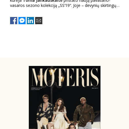
kūrėja
Toma Jankauskaitė
pristato naują pavasario-
vasaros sezono kolekciją „SS’19“. Joje – devynių skirtingų
kirpimų suknelės.
Sekite mus:
PRENUMERUOK
NAUJIENLAIŠKĮ
Prenumeruodami portalą,
Jūs sutinkate su
taisyklėmis