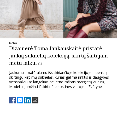
TEATRAS
SPORTAS
FOTOGRAFIJA
MADA
Dizainerė Toma Jankauskaitė pristatė
MENAS
jaukią suknelių kolekciją, skirtą šaltajam
metų laikui
(1)
ORAI
Jaukumu ir natūralumu išsiskiriančioje kolekcijoje – penkių
skirtingų kirpimų suknelės, kurias galima rinktis iš daugybės
vienspalvių ar langeliais bei etno raštais margintų audinių.
ĮDOMYBĖS
Modeliai įamžinti išskirtinėje sostinės vietoje – Žvėryne.
ISTORIJA
KNYGOS