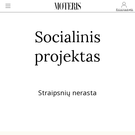
Prisijungti
Socialinis
VEIDAI
projektas
MONARCHIJA
MADA
Straipsnių nerasta
GROŽIS
SVEIKATA
APIE MANE