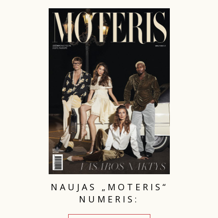
PSICHOLOGIJA
HOROSKOPAI
ASTROLOGIJA
POLITIKA
KULTŪRA
LAISVALAIKIS
KINAS
NAUJAS „MOTERIS“
NUMERIS:
MUZIKA