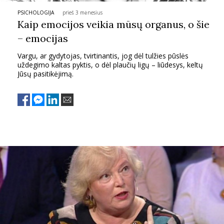
PSICHOLOGIJA
prieš 3 mėnesius
PSICHOLOGIJA
Kaip emocijos veikia mūsų organus, o šie
– emocijas
HOROSKOPAI
Vargu, ar gydytojas, tvirtinantis, jog dėl tulžies pūslės
uždegimo kaltas pyktis, o dėl plaučių ligų – liūdesys, keltų
ASTROLOGIJA
Jūsų pasitikėjimą.
POLITIKA
KULTŪRA
LAISVALAIKIS
KINAS
MUZIKA