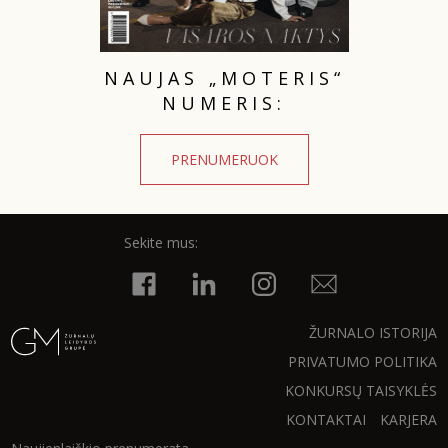
NAUJAS „MOTERIS“
NUMERIS:
PRENUMERUOK
Sekite mus:
ŽURNALO ISTORIJA
PRIVATUMO POLITIKA
KONKURSŲ TAISYKLĖS
KONTAKTAI
KARJERA