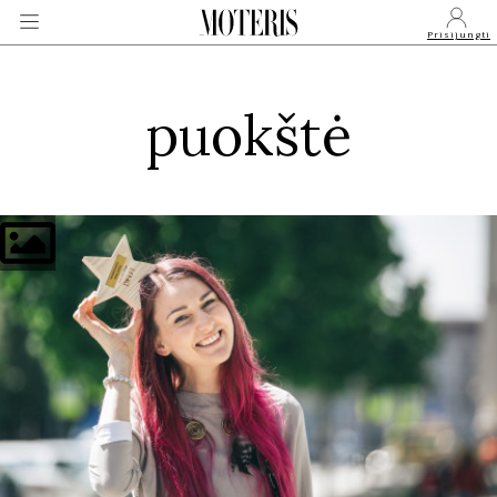
Prisijungti
puokštė
VEIDAI
MONARCHIJA
MADA
GROŽIS
SVEIKATA
APIE MANE