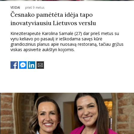
VEIDAI
prieš 9 metus
PSICHOLOGIJA
Česnako pamėtėta idėja tapo
inovatyviausiu Lietuvos verslu
HOROSKOPAI
Kineziterapeutė Karolina Samalė (27) dar prieš metus su
vyru keliavo po pasaulį ir ieškodama savęs kūrė
ASTROLOGIJA
grandiozinius planus apie nuosavą restoraną, tačiau grįžus
viskas apsivertė aukštyn kojomis.
POLITIKA
KULTŪRA
LAISVALAIKIS
KINAS
MUZIKA