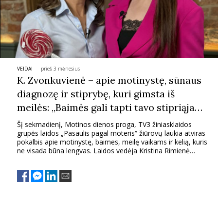
TEATRAS
SPORTAS
VEIDAI
prieš 3 mėnesius
FOTOGRAFIJA
K. Zvonkuvienė – apie motinystę, sūnaus
diagnozę ir stiprybę, kuri gimsta iš
MENAS
meilės: „Baimės gali tapti tavo stipriąja
puse“
Šį sekmadienį, Motinos dienos proga, TV3 žiniasklaidos
ORAI
grupės laidos „Pasaulis pagal moteris“ žiūrovų laukia atviras
pokalbis apie motinystę, baimes, meilę vaikams ir kelią, kuris
ne visada būna lengvas. Laidos vedėja Kristina Rimienė
ĮDOMYBĖS
kalbins dviejų vaikų mamą bei žinomą atlikėją Katažiną
Zvonkuvienę. Pokalbio metu žinoma moteris atvirai
papasakos, kaip ją pakeitė motinystė ir sūnaus diagnozė, ką
ISTORIJA
reiškia auginti dvynukus ir kodėl tik pradėjusi pasitikėti savimi
kaip mama, ji iš tiesų pajuto, kad viskas stoja į savo vietas.
KNYGOS