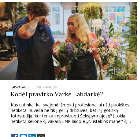
INTERJERAS
NAMAI
VIRTUVĖ
RECEPTAI
VAIKAI
LAISVALAIKIS
prieš 2 savaites
Kodėl pravirko Varkė Labdarkė?
NELAIMĖS
Kas nutinka, kai svajonė išmokti profesionaliai rišti puokštes
netikėtai nuveda ne tik į gėlių dirbtuves, bet ir į gotišką
KONTAKTAI
fotostudiją, kur tenka improvizuoti Šekspyro pjesę? Į tokią
netikėtą kelionę šį vakarą LNK laidoje „Nustebink mane!“ šį
antradienio vakarą leisis vienas vedėjų Tadas Kanapeckas-
PRIVATUMO POLITIKA
Varkė Labdarkė ir laidos herojė Rosita.