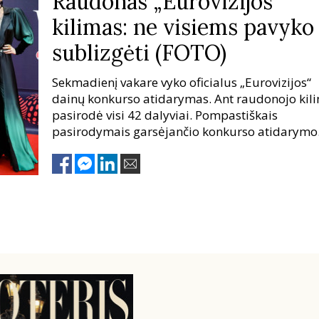
Raudonas „Eurovizijos“
kilimas: ne visiems pavyko
sublizgėti (FOTO)
Sekmadienį vakare vyko oficialus „Eurovizijos“
dainų konkurso atidarymas. Ant raudonojo kil
pasirodė visi 42 dalyviai. Pompastiškais
pasirodymais garsėjančio konkurso atidarymo
renginyje buvo visko: ir pūstų „princesių“ suknel
ir gotiško stiliaus prieskonių. Tad kurie dalyvia
savo stiliumi pataikė į dešimtuką, o kurie vis dė
„prašovė“?