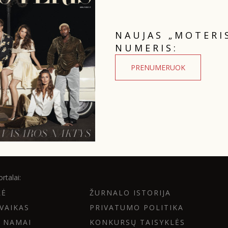
NAUJAS „MOTERI
NUMERIS:
PRENUMERUOK
rtalai:
LĖ
ŽURNALO ISTORIJA
VAIKAS
PRIVATUMO POLITIKA
 NAMAI
KONKURSŲ TAISYKLĖS