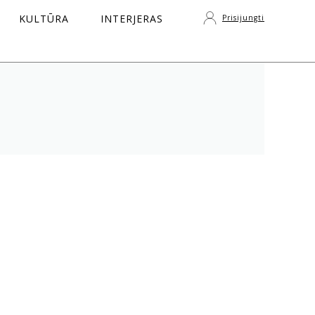
KULTŪRA
INTERJERAS
Prisijungti
S