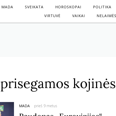
MADA
SVEIKATA
HOROSKOPAI
POLITIKA
VIRTUVĖ
VAIKAI
NELAIMĖ
prisegamos kojinės
MADA
prieš 9 metus