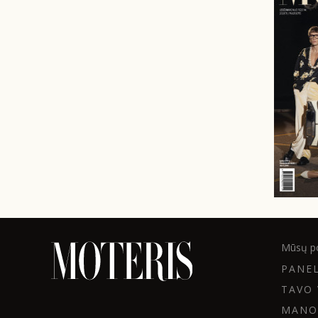
Mūsų po
PANE
TAVO 
MANO