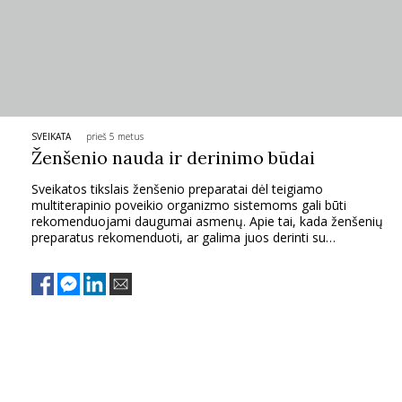
SVEIKATA
prieš 5 metus
Ženšenio nauda ir derinimo būdai
Sveikatos tikslais ženšenio preparatai dėl teigiamo
multiterapinio poveikio organizmo sistemoms gali būti
rekomenduojami daugumai asmenų. Apie tai, kada ženšenių
preparatus rekomenduoti, ar galima juos derinti su
multivitaminais, kiek laiko juos vartoti ir kada tikėtis teigiamo
efekto atsako LMSU MA Farmakognozijos katedros
profesorė dr. Nijolė Savickienė.