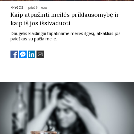
KNYGOS
prieš 9 metus
PSICHOLOGIJA
Kaip atpažinti meilės priklausomybę ir
kaip iš jos išsivaduoti
HOROSKOPAI
Daugelis klaidingai tapatiname meilės ilgesį, atkaklias jos
paieškas su pačia meile.
ASTROLOGIJA
POLITIKA
KULTŪRA
LAISVALAIKIS
KINAS
MUZIKA