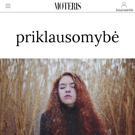
Prisijungti
priklausomybė
VEIDAI
MONARCHIJA
MADA
GROŽIS
SVEIKATA
APIE MANE