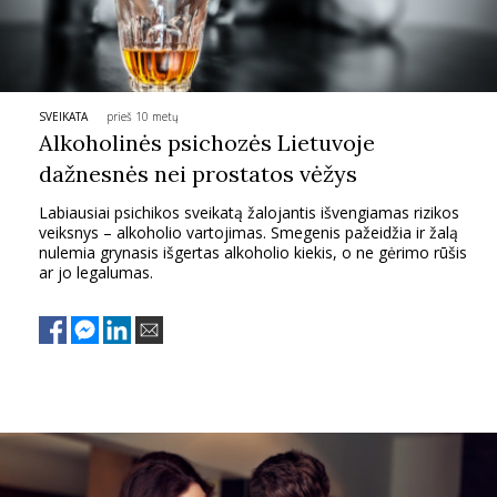
TEATRAS
SPORTAS
SVEIKATA
prieš 10 metų
Alkoholinės psichozės Lietuvoje
FOTOGRAFIJA
dažnesnės nei prostatos vėžys
Labiausiai psichikos sveikatą žalojantis išvengiamas rizikos
MENAS
veiksnys – alkoholio vartojimas. Smegenis pažeidžia ir žalą
nulemia grynasis išgertas alkoholio kiekis, o ne gėrimo rūšis
ar jo legalumas.
ORAI
ĮDOMYBĖS
ISTORIJA
KNYGOS