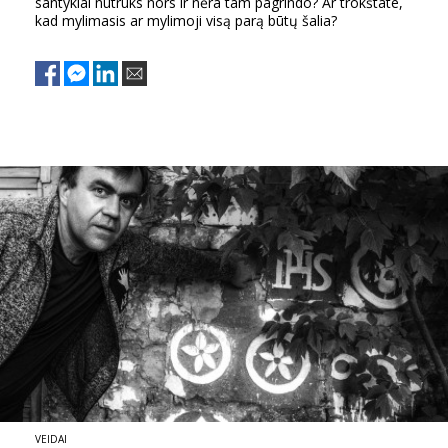
santykiai nutrūks nors ir nėra tam pagrindo? Ar trokštate,
kad mylimasis ar mylimoji visą parą būtų šalia?
VEIDAI