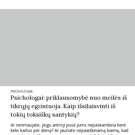
Sekite mus:
PRENUMERUOK
NAUJIENLAIŠKĮ
PSICHOLOGIJA
Psichologai: priklausomybė nuo meilės iš
Prenumeruodami portalą,
tikrųjų egzistuoja. Kaip išsilaisvinti iš
Jūs sutinkate su
taisyklėmis
tokių toksiškų santykių?
Ar nerimaujate, jeigu antroji pusė Jums nepaskambina bent
kelis kartus per dieną? Ar jaučiate nepaaiškinamą baimę, kad