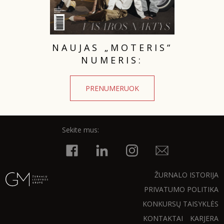
NAUJAS „MOTERIS“
NUMERIS:
PRENUMERUOK
Sekite mus:
ŽURNALO ISTORIJA
PRIVATUMO POLITIKA
KONKURSŲ TAISYKLĖS
KONTAKTAI
KARJERA