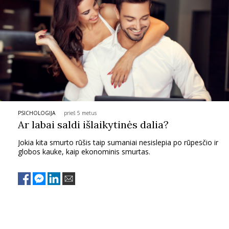
INTERJERAS
NAMAI
VIRTUVĖ
RECEPTAI
PSICHOLOGIJA
prieš 5 metus
Ar labai saldi išlaikytinės dalia?
VAIKAI
Jokia kita smurto rūšis taip sumaniai nesislepia po rūpesčio ir
globos kauke, kaip ekonominis smurtas.
NELAIMĖS
KONTAKTAI
PRIVATUMO POLITIKA