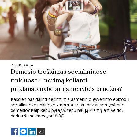
PSICHOLOGIJA
Dėmesio troškimas socialiniuose
tinkluose – nerimą kelianti
priklausomybė ar asmenybės bruožas?
Kasdien pasidalinti dešimtimis asmeninio gyvenimo epizodų
socialiniuose tinkluose – norma ar jau priklausomybė nuo
dėmesio? Kaip kepu pyragą, tepu naują kremą ant veido,
derinu šiandienos „outfit‘ą“...