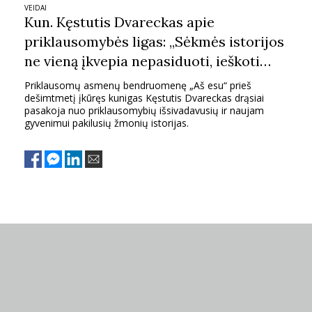
VEIDAI
Kun. Kęstutis Dvareckas apie
priklausomybės ligas: „Sėkmės istorijos
ne vieną įkvepia nepasiduoti, ieškoti
pagalbos“
Priklausomų asmenų bendruomenę „Aš esu“ prieš
dešimtmetį įkūręs kunigas Kęstutis Dvareckas drąsiai
pasakoja nuo priklausomybių išsivadavusių ir naujam
gyvenimui pakilusių žmonių istorijas.