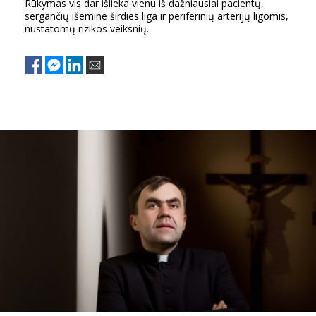
Rūkymas vis dar išlieka vienu iš dažniausiai pacientų,
sergančių išemine širdies liga ir periferinių arterijų ligomis,
nustatomų rizikos veiksnių.