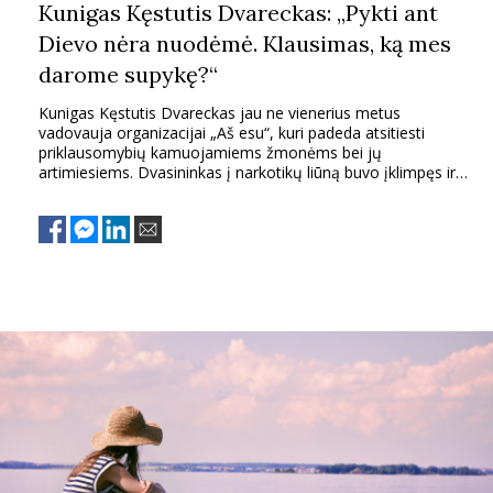
Kunigas Kęstutis Dvareckas: „Pykti ant
Dievo nėra nuodėmė. Klausimas, ką mes
darome supykę?“
Kunigas Kęstutis Dvareckas jau ne vienerius metus
vadovauja organizacijai „Aš esu“, kuri padeda atsitiesti
priklausomybių kamuojamiems žmonėms bei jų
artimiesiems. Dvasininkas į narkotikų liūną buvo įklimpęs ir
pats.