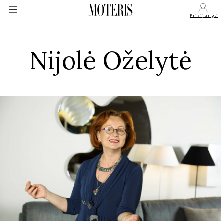
Prisijungti
Nijolė Oželytė
VEIDAI
MONARCHIJA
MADA
GROŽIS
SVEIKATA
APIE MANE