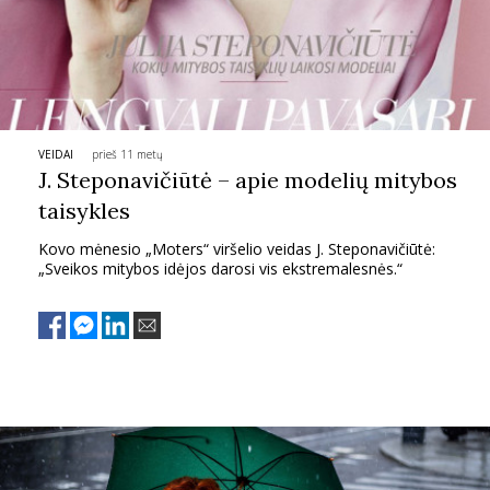
TEATRAS
SPORTAS
VEIDAI
prieš 11 metų
FOTOGRAFIJA
J. Steponavičiūtė – apie modelių mitybos
taisykles
MENAS
Kovo mėnesio „Moters“ viršelio veidas J. Steponavičiūtė:
„Sveikos mitybos idėjos darosi vis ekstremalesnės.“
ORAI
ĮDOMYBĖS
ISTORIJA
KNYGOS