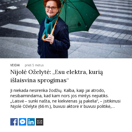
INTERJERAS
NAMAI
VIRTUVĖ
RECEPTAI
VEIDAI
prieš 5 metus
Nijolė Oželytė:
„E
su elektra, kurią
VAIKAI
išlaisvina sprogimas
“
Ji niekada nesirenka žodžių. Kalba, kaip jai atrodo,
NELAIMĖS
nesibaimindama, kad kam nors jos mintys nepatiks.
„Laisvė – sunki našta, ne kiekvienas ją pakelia“, – įsitikinusi
Nijolė Oželytė (66 m.), buvusi aktorė ir buvusi politikė,
KONTAKTAI
moteris, pasirašiusi Lietuvos Nepriklausomybės Atkūrimo
Aktą. Šiandien ji daug skaito, keliauja po pasaulį, kalba
jauniems žmonėms ir yra visiškai tikra, kad anksčiau ar
PRIVATUMO POLITIKA
vėliau tautybių, skirtingų kalbų ir papročių nebeliks, o mes