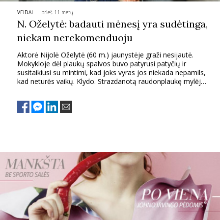
VEIDAI
prieš 11 metų
PSICHOLOGIJA
N. Oželytė: badauti mėnesį yra sudėtinga,
niekam nerekomenduoju
HOROSKOPAI
Aktorė Nijolė Oželytė (60 m.) jaunystėje graži nesijautė.
Mokykloje dėl plaukų spalvos buvo patyrusi patyčių ir
ASTROLOGIJA
susitaikiusi su mintimi, kad joks vyras jos niekada nepamils,
kad neturės vaikų. Klydo. Strazdanotą raudonplaukę mylėjo
išskirtiniai intelektualai. Užuot vaikščiojusi į pasimatymus, ji
rašė eiles, ieškojo gyvenimo prasmės, krimto knygas, ugdė
POLITIKA
save... „Grožis – tai proto būsena“, – šiandien sako ponia
Nijolė, paprašyta pasidalinti savo jaunatviškos išvaizdos
receptais.
KULTŪRA
LAISVALAIKIS
KINAS
MUZIKA