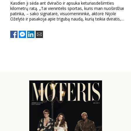
Kasdien ji sėda ant dviračio ir apsuka keturiasdešimties
kilometrų ratą. „Tai vienintelis sportas, kuris man nuoširdžiai
patinka, – sako signatarė, visuomenininkė, aktorė Nijolė
Oželytė ir pasakoja apie trigubą naudą, kurią teikia dviratis,
kai sulauki 67-erių. Pirma, tai – galimybė iš arčiau susipažinti
su savo mintimis ir kūnu. Antra, važiuojant dviračiu lengva
susitaikyti su mintimi, kad viskas praeina, prabėga,
pravažiuoja pro šalį. Trečia, tai – puiki mankšta kojoms ir
kaitri kalorijų degykla.