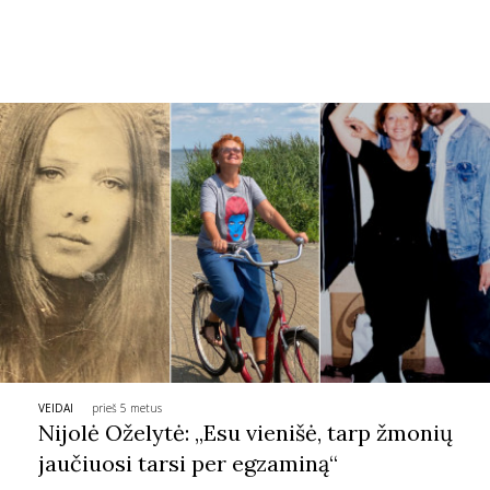
visi būsime vienos Žemės žmonės.
Sekite mus:
PRENUMERUOK
NAUJIENLAIŠKĮ
Prenumeruodami portalą,
Jūs sutinkate su
taisyklėmis
VEIDAI
prieš 5 metus
Nijolė Oželytė: „Esu vienišė, tarp žmonių
jaučiuosi tarsi per egzaminą“