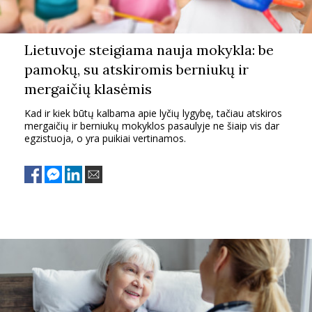
Lietuvoje steigiama nauja mokykla: be
pamokų, su atskiromis berniukų ir
mergaičių klasėmis
Kad ir kiek būtų kalbama apie lyčių lygybę, tačiau atskiros
mergaičių ir berniukų mokyklos pasaulyje ne šiaip vis dar
egzistuoja, o yra puikiai vertinamos.