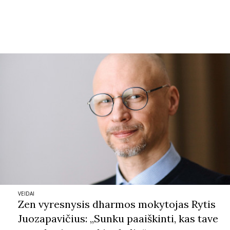
Sekite mus:
PRENUMERUOK
NAUJIENLAIŠKĮ
Prenumeruodami portalą,
Jūs sutinkate su
taisyklėmis
VEIDAI
Zen vyresnysis dharmos mokytojas Rytis
Juozapavičius: „Sunku paaiškinti, kas tave