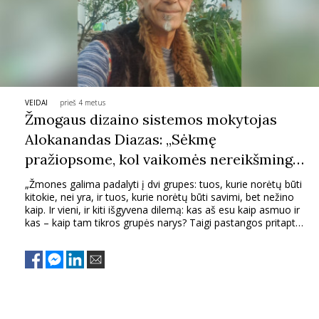
VEIDAI
prieš 4 metus
Žmogaus dizaino sistemos mokytojas
Alokanandas Diazas: „Sėkmę
pražiopsome, kol vaikomės nereikšmingų
dalykų“
„Žmones galima padalyti į dvi grupes: tuos, kurie norėtų būti
kitokie, nei yra, ir tuos, kurie norėtų būti savimi, bet nežino
kaip. Ir vieni, ir kiti išgyvena dilemą: kas aš esu kaip asmuo ir
kas – kaip tam tikros grupės narys? Taigi pastangos pritapti
arba pastangos išlikti savimi kankina daugelį iš mūsų“, –
sako vienas stipriausių pasaulyje Žmogaus dizaino sistemos
–
Human Design
– žinovų, ispanas Alokanandas Diazas.