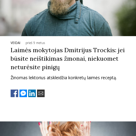
TEATRAS
SPORTAS
VEIDAI
prieš 9 metus
FOTOGRAFIJA
Laimės mokytojas Dmitrijus Trockis: jei
būsite neištikimas žmonai, niekuomet
MENAS
neturėsite pinigų
Žinomas lektorius atskleidžia konkretų laimės receptą.
ORAI
ĮDOMYBĖS
ISTORIJA
KNYGOS