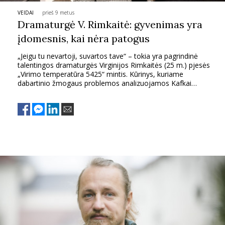
VEIDAI
prieš 9 metus
PSICHOLOGIJA
Dramaturgė V. Rimkaitė: gyvenimas yra
įdomesnis, kai nėra patogus
HOROSKOPAI
„Jeigu tu nevartoji, suvartos tave“ – tokia yra pagrindinė
talentingos dramaturgės Virginijos Rimkaitės (25 m.) pjesės
ASTROLOGIJA
„Virimo temperatūra 5425“ mintis. Kūrinys, kuriame
dabartinio žmogaus problemos analizuojamos Kafkai
būdingu stiliumi, nacionalinės dramaturgijos festivalyje
„Versmė“ pripažintas geriausiu.
POLITIKA
KULTŪRA
LAISVALAIKIS
KINAS
MUZIKA