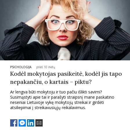
INTERJERAS
NAMAI
VIRTUVĖ
RECEPTAI
PSICHOLOGIJA
prieš 10 metų
Kodėl mokytojas pasikeitė, kodėl jis tapo
VAIKAI
nepakančiu, o kartais – piktu?
NELAIMĖS
Ar lengva būti mokytoju ir tuo pačiu išlikti savimi?
Susimąstyti apie tai ir parašyti straipsnį mane paskatino
neseniai Lietuvoje vykę mokytojų streikai ir girdėti
KONTAKTAI
atsiliepimai į streikavusiųjų reikalavimus.
PRIVATUMO POLITIKA