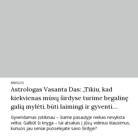
KNYGOS
Astrologas Vasanta Das: „Tikiu, kad
kiekvienas mūsų širdyse turime begalinę
galią mylėti, būti laimingi ir gyventi
sklidini pilnatvės“
Gyvendamas įsitikinau – šiame pasaulyje niekas nevyksta
veltui. Galbūt ši knyga – tai atsakas į Jūsų vidinius klausimus,
kuriuos jau seniai puoselėjate savo širdyje?