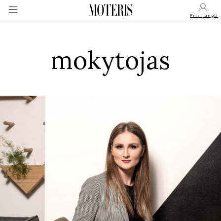
Prisijungti
mokytojas
VEIDAI
MONARCHIJA
MADA
GROŽIS
SVEIKATA
APIE MANE