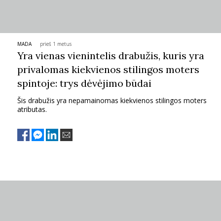
PSICHOLOGIJA
HOROSKOPAI
MADA
prieš 1 metus
Yra vienas vienintelis drabužis, kuris yra
privalomas kiekvienos stilingos moters
ASTROLOGIJA
spintoje: trys dėvėjimo būdai
POLITIKA
Šis drabužis yra nepamainomas kiekvienos stilingos moters
atributas.
KULTŪRA
LAISVALAIKIS
KINAS
MUZIKA