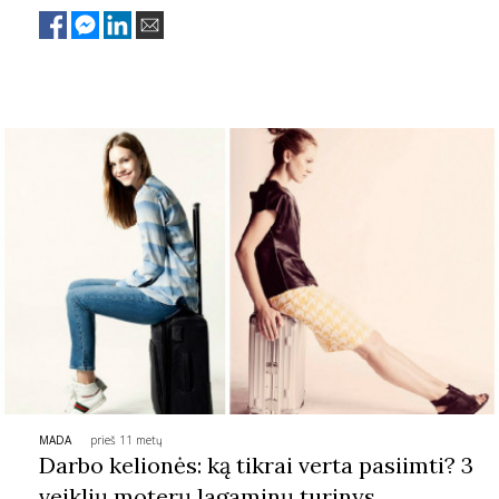
MADA
prieš 11 metų
Darbo kelionės: ką tikrai verta pasiimti? 3
veiklių moterų lagaminų turinys