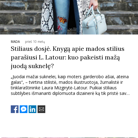
MADA
prieš 10 metų
Stiliaus dosjė. Knygą apie mados stilius
parašiusi L. Latour: kuo pakeisti mažą
juodą suknelę?
„Juodai mažai suknelei, kaip moters garderobo ašiai, ateina
galas“, – tvirtina stilistė, mados iliustruotoja, žurnalistė ir
tinklaraštininkė Laura Mizgirytė-Latour. Puikiai stiliaus
subtilybes išmananti diplomuota dizainerė ką tik pristė savo
knygą „10 auksinių mados raktelių ieškančiai savo stiliaus“.
Joje – daugybė atsakymų, kaip susikurti savitą stilių. O koks
pačios Lauros stilius ir pagrindiniai jo kūrimo principai? Ir ką ji
patartų kitoms?