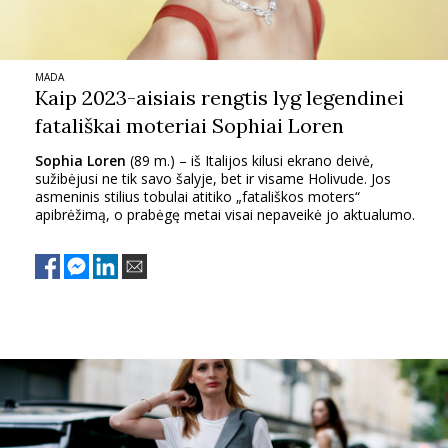
MADA
Kaip 2023-aisiais rengtis lyg legendinei
fatališkai moteriai Sophiai Loren
Sophia Loren
(89 m.) – iš Italijos kilusi ekrano deivė,
sužibėjusi ne tik savo šalyje, bet ir visame Holivude. Jos
asmeninis stilius tobulai atitiko „fatališkos moters“
apibrėžimą, o prabėgę metai visai nepaveikė jo aktualumo.