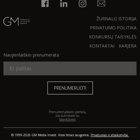
ŽURNALO ISTORIJA
PRIVATUMO POLITIKA
KONKURSŲ TAISYKLĖS
KONTAKTAI
KARJERA
Naujienlaiškio prenumerata
Prenumeruodami portalą,
Jūs sutinkate su
taisyklėmis
© 1999-2026 GM Media Invest. Visos teisės saugomos.
Privatumas ir atsakomybė.