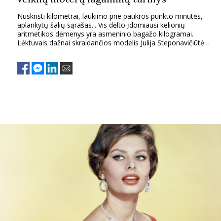
Nuskristi kilometrai, laukimo prie patikros punkto minutės,
aplankytų šalių sąrašas... Vis dėlto įdomiausi kelionių
aritmetikos dėmenys yra asmeninio bagažo kilogramai.
Lėktuvais dažnai skraidančios modelis Julija Steponavičiūtė,
komunikacijos specialistė Rita Paškevičienė bei
tinklaraštininkė Deimantė Bulbenkaitė pataria, ką krauti į
lagaminą, kad jo nereikėtų tįsti ir kad kelionėje nieko
nepritrūktų.