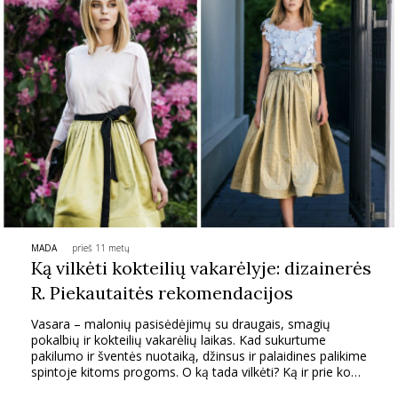
MADA
prieš 11 metų
Ką vilkėti kokteilių vakarėlyje: dizainerės
R. Piekautaitės rekomendacijos
Vasara – malonių pasisėdėjimų su draugais, smagių
pokalbių ir kokteilių vakarėlių laikas. Kad sukurtume
pakilumo ir šventės nuotaiką, džinsus ir palaidines palikime
spintoje kitoms progoms. O ką tada vilkėti? Ką ir prie ko
derinti?