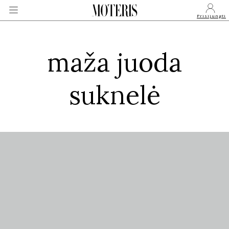
Prisijungti
maža juoda
VEIDAI
suknelė
MONARCHIJA
MADA
GROŽIS
SVEIKATA
APIE MANE