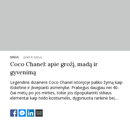
TEATRAS
SPORTAS
FOTOGRAFIJA
MADA
prieš 8 metus
MENAS
Coco Chanel: apie grožį, madą ir
gyvenimą
ORAI
Legendinė dizainerė Coco Chanel istorijoje paliko žymą kaip
išskirtinė ir įkvepianti asmenybė. Prabėgus daugiau nei 40-
ĮDOMYBĖS
čiai metų po jos mirties, tokie jos išpopuliarinti stiliaus
elementai kaip tvido kostiumėlis, dygsniuota rankinė bei,
žinoma, maža juoda suknelė jau yra tapę klasikininiais,
ISTORIJA
nepavaldžiais nei bėgančiam laikui, nei besikeičiančioms
madoms. Štai dešimt Coco Chanel citatų, kurios, kaip ir jos
kurta mada, yra aktualios ir šiandien.
KNYGOS