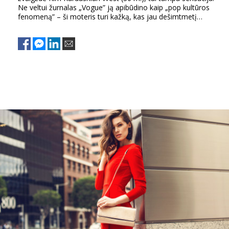
Ne veltui žurnalas „Vogue” ją apibūdino kaip „pop kultūros
fenomeną” – ši moteris turi kažką, kas jau dešimtmetį
nenustoja dominti viso pasaulio moterų (ir vyrų!).
Sekite mus:
PRENUMERUOK
NAUJIENLAIŠKĮ
Prenumeruodami portalą,
Jūs sutinkate su
taisyklėmis