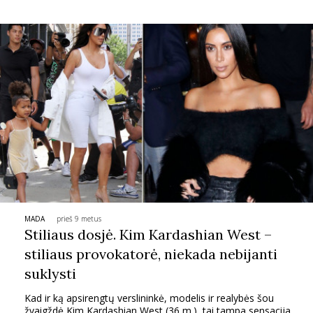
INTERJERAS
NAMAI
VIRTUVĖ
RECEPTAI
VAIKAI
NELAIMĖS
MADA
prieš 9 metus
Stiliaus dosjė. Kim Kardashian West –
stiliaus provokatorė, niekada nebijanti
KONTAKTAI
suklysti
PRIVATUMO POLITIKA
Kad ir ką apsirengtų verslininkė, modelis ir realybės šou
žvaigždė Kim Kardashian West (36 m.), tai tampa sensacija.