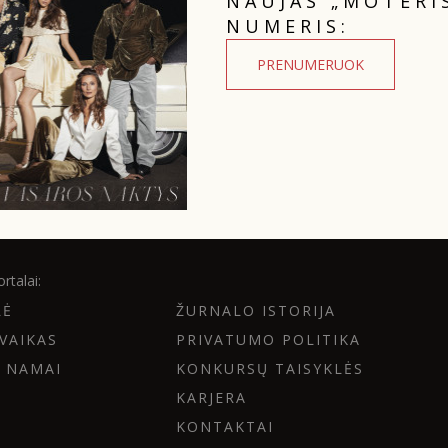
NAUJAS „MOTERI
NUMERIS:
PRENUMERUOK
rtalai:
LĖ
ŽURNALO ISTORIJA
VAIKAS
PRIVATUMO POLITIKA
 NAMAI
KONKURSŲ TAISYKLĖS
KARJERA
KONTAKTAI