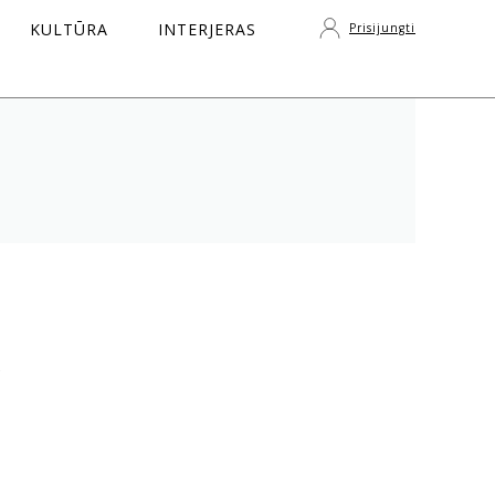
KULTŪRA
INTERJERAS
Prisijungti
S
ė