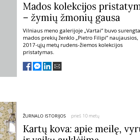
Mados kolekcijos pristaty
– žymių žmonių gausa
Vilniaus meno galerijoje „Vartai” buvo surengt
mados prekių ženklo „Pietro Filipi” naujausios,
2017-ųjų metų rudens-žiemos kolekcijos
pristatymas.
ŽURNALO ISTORIJOS
prieš 10 metų
Kartų kova: apie meilę, vyr
ir vaikų auklėjimą