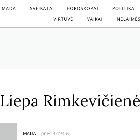
MADA
SVEIKATA
HOROSKOPAI
POLITIKA
VIRTUVĖ
VAIKAI
NELAIMĖ
Liepa Rimkevičien
MADA
prieš 8 metus