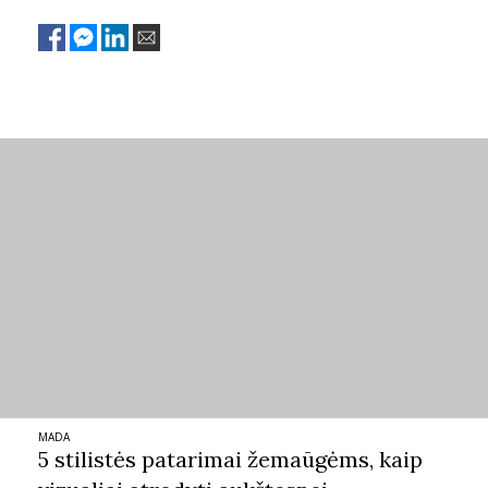
MADA
5 stilistės patarimai žemaūgėms, kaip