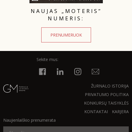
NAUJAS „MOTERIS“
NUMERIS:
PRENUMERUOK
Sekite mus:
ŽURNALO ISTORIJA
PRIVATUMO POLITIKA
KONKURSŲ TAISYKLĖS
KONTAKTAI
KARJERA
Naujienlaiškio prenumerata