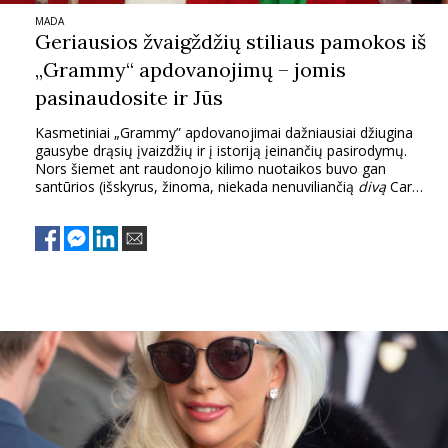
MADA
Geriausios žvaigždžių stiliaus pamokos iš
„Grammy“ apdovanojimų – jomis
pasinaudosite ir Jūs
Kasmetiniai „Grammy” apdovanojimai dažniausiai džiugina
gausybe drąsių įvaizdžių ir į istoriją įeinančių pasirodymų.
Nors šiemet ant raudonojo kilimo nuotaikos buvo gan
santūrios (išskyrus, žinoma, niekada nenuviliančią
divą
Cardi
B), iš žvaigždžių stiliaus vis vien yra ko pasimokyti.