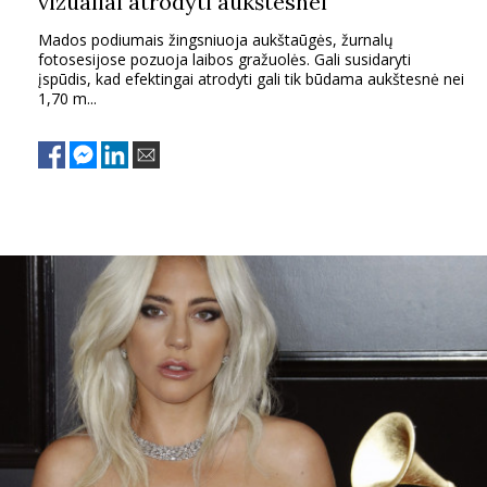
vizualiai atrodyti aukštesnei
Mados podiumais žingsniuoja aukštaūgės, žurnalų
fotosesijose pozuoja laibos gražuolės. Gali susidaryti
įspūdis, kad efektingai atrodyti gali tik būdama aukštesnė nei
1,70 m...