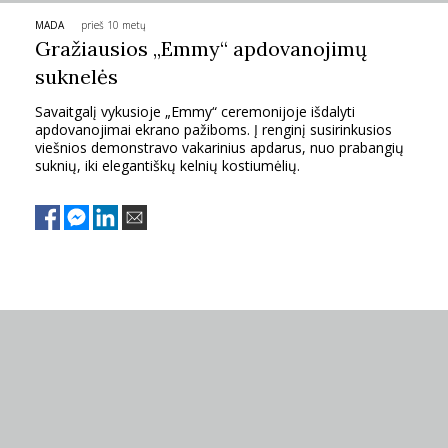
MADA
prieš 10 metų
PSICHOLOGIJA
Gražiausios „Emmy“ apdovanojimų
suknelės
HOROSKOPAI
Savaitgalį vykusioje „Emmy“ ceremonijoje išdalyti
apdovanojimai ekrano pažiboms. Į renginį susirinkusios
ASTROLOGIJA
viešnios demonstravo vakarinius apdarus, nuo prabangių
suknių, iki elegantiškų kelnių kostiumėlių.
POLITIKA
KULTŪRA
LAISVALAIKIS
KINAS
MUZIKA