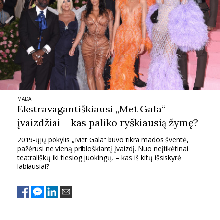
MADA
Ekstravagantiškiausi „Met Gala“
įvaizdžiai – kas paliko ryškiausią žymę?
2019-ųjų pokylis „Met Gala“ buvo tikra mados šventė,
pažėrusi ne vieną pribloškiantį įvaizdį. Nuo neįtikėtinai
teatrališkų iki tiesiog juokingų, – kas iš kitų išsiskyrė
labiausiai?