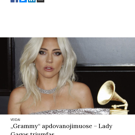
Sekite mus:
PRENUMERUOK
NAUJIENLAIŠKĮ
Prenumeruodami portalą,
Jūs sutinkate su
taisyklėmis
VEIDAI
„Grammy“ apdovanojimuose – Lady
Gagos triumfas