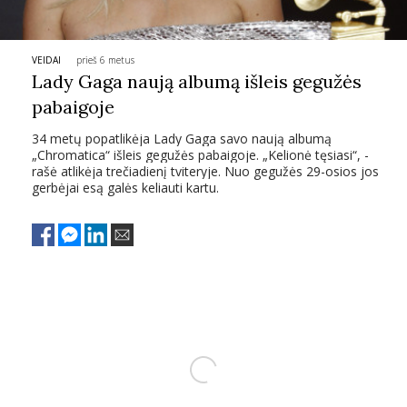
VEIDAI
prieš 6 metus
Lady Gaga naują albumą išleis gegužės
pabaigoje
34 metų popatlikėja Lady Gaga savo naują albumą
„Chromatica“ išleis gegužės pabaigoje. „Kelionė tęsiasi“, -
rašė atlikėja trečiadienį tviteryje. Nuo gegužės 29-osios jos
gerbėjai esą galės keliauti kartu.