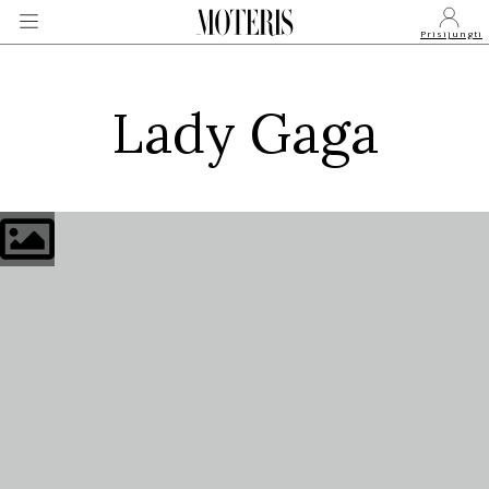
Prisijungti
Lady Gaga
VEIDAI
MONARCHIJA
MADA
GROŽIS
SVEIKATA
APIE MANE