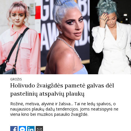
INTERJERAS
NAMAI
VIRTUVĖ
RECEPTAI
VAIKAI
GROŽIS
Holivudo žvaigždės pametė galvas dėl
NELAIMĖS
pastelinių atspalvių plaukų
Rožinė, melsva, alyvinė ir žalsva... Tai ne ledų spalvos, o
KONTAKTAI
naujausios plaukų dažų tendencijos. Joms neatsispyrė ne
viena kino bei muzikos pasaulio žvaigždė.
PRIVATUMO POLITIKA