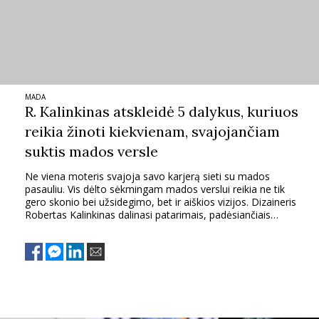
TEATRAS
SPORTAS
MADA
FOTOGRAFIJA
R. Kalinkinas atskleidė 5 dalykus, kuriuos
reikia žinoti kiekvienam, svajojančiam
MENAS
suktis mados versle
Ne viena moteris svajoja savo karjerą sieti su mados
ORAI
pasauliu. Vis dėlto sėkmingam mados verslui reikia ne tik
gero skonio bei užsidegimo, bet ir aiškios vizijos. Dizaineris
Robertas Kalinkinas dalinasi patarimais, padėsiančiais
ĮDOMYBĖS
sulaukti pripažinimo mados versle.
ISTORIJA
KNYGOS