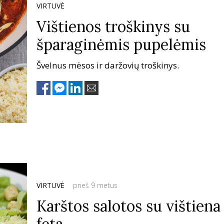
VIRTUVĖ
Vištienos troškinys su
šparaginėmis pupelėmis
Švelnus mėsos ir daržovių troškinys.
VIRTUVĖ
prieš 9 metus
Karštos salotos su vištiena 
feta