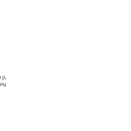
 ji,
sių