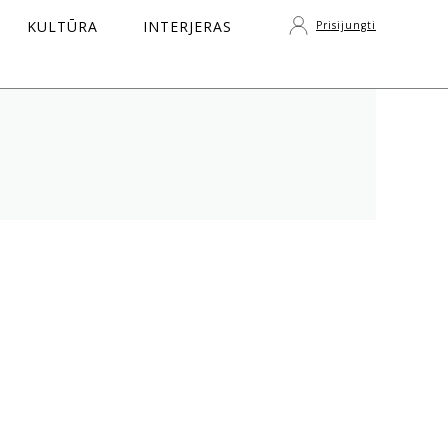
KULTŪRA
INTERJERAS
Prisijungti
S