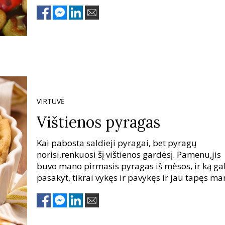
VIRTUVĖ
Vištienos pyragas
Kai pabosta saldieji pyragai, bet pyragų
norisi,renkuosi šį vištienos gardėsį. Pamenu,jis
buvo mano pirmasis pyragas iš mėsos, ir ką ga
pasakyt, tikrai vykęs ir pavykęs ir jau tapęs m
favoritu. Pyragas skanus ir sotus, o dar su višti
pasaka lėkštėje! Tinka valgyti ir šiltą ir šaltą.