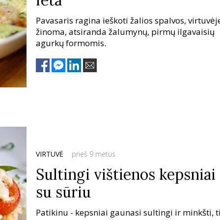
Pavasaris ragina ieškoti žalios spalvos, virtuvėje
žinoma, atsiranda žalumynų, pirmų ilgavaisių
agurkų formomis.
VIRTUVĖ
prieš 9 metus
Sultingi vištienos kepsniai
su sūriu
Patikinu - kepsniai gaunasi sultingi ir minkšti, t