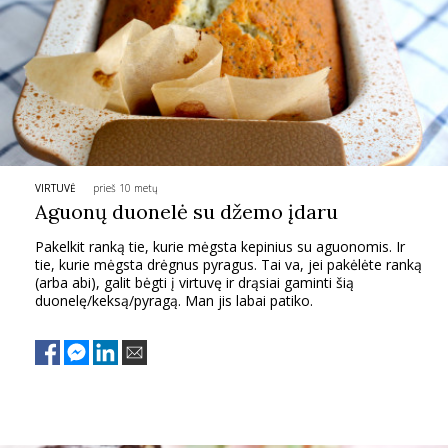
VIRTUVĖ
prieš 10 metų
Aguonų duonelė su džemo įdaru
Pakelkit ranką tie, kurie mėgsta kepinius su aguonomis. Ir
tie, kurie mėgsta drėgnus pyragus. Tai va, jei pakėlėte ranką
(arba abi), galit bėgti į virtuvę ir drąsiai gaminti šią
duonelę/keksą/pyragą. Man jis labai patiko.