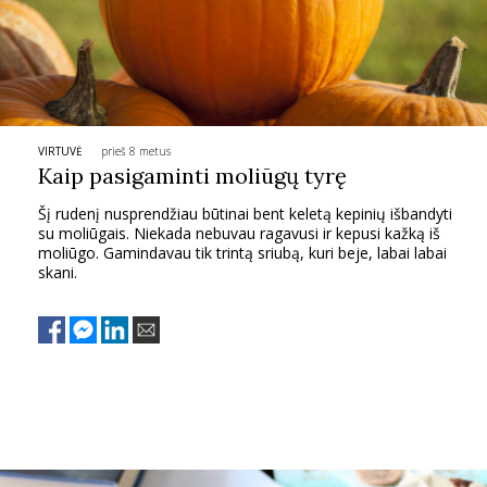
INTERJERAS
NAMAI
VIRTUVĖ
prieš 8 metus
VIRTUVĖ
Kaip pasigaminti moliūgų tyrę
Šį rudenį nusprendžiau būtinai bent keletą kepinių išbandyti
RECEPTAI
su moliūgais. Niekada nebuvau ragavusi ir kepusi kažką iš
moliūgo. Gamindavau tik trintą sriubą, kuri beje, labai labai
skani.
VAIKAI
NELAIMĖS
KONTAKTAI
PRIVATUMO POLITIKA