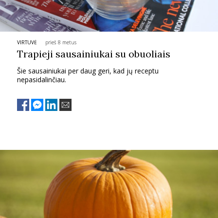
TEATRAS
SPORTAS
VIRTUVĖ
prieš 8 metus
Trapieji sausainiukai su obuoliais
Šie sausainiukai per daug geri, kad jų receptu
FOTOGRAFIJA
nepasidalinčiau.
MENAS
ORAI
ĮDOMYBĖS
ISTORIJA
KNYGOS