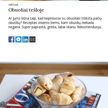
VIRTUVĖ
PSICHOLOGIJA
Obuoliai tešloje
Ar jums būna taip, kad kepiniuose su obuoliais trūksta pačių
HOROSKOPAI
obuolių? Receptas visiems tiems, kam obuolių niekada
negana. Super paprasta, greita, labai skanu. Rekomenduoju.
ASTROLOGIJA
POLITIKA
KULTŪRA
LAISVALAIKIS
KINAS
MUZIKA