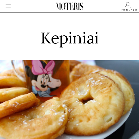
Prisijungti
Kepiniai
VEIDAI
MONARCHIJA
MADA
GROŽIS
SVEIKATA
APIE MANE