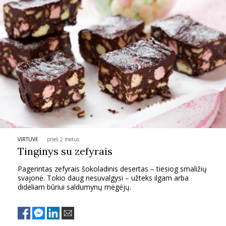
VIRTUVĖ
prieš 2 metus
Tinginys su zefyrais
Pagerintas zefyrais šokoladinis desertas – tiesiog smaližių
svajonė. Tokio daug nesuvalgysi – užteks ilgam arba
dideliam būriui saldumynų mėgėjų.