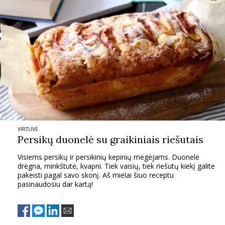
Sekite mus:
PRENUMERUOK
NAUJIENLAIŠKĮ
VIRTUVĖ
Persikų duonelė su graikiniais riešutais
Visiems persikų ir persikinių kepinių mėgėjams. Duonelė
drėgna, minkštutė, kvapni. Tiek vaisių, tiek riešutų kiekį galite
Prenumeruodami portalą,
pakeisti pagal savo skonį. Aš mielai šiuo receptu
Jūs sutinkate su
taisyklėmis
pasinaudosiu dar kartą!