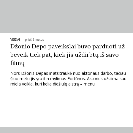
INTERJERAS
NAMAI
VEIDAI
prieš 3 metus
VIRTUVĖ
Džonio Depo paveikslai buvo parduoti už
beveik tiek pat, kiek jis uždirbtų iš savo
RECEPTAI
filmų
Nors Džonis Depas ir atsitraukė nuo aktoriaus darbo, tačiau
VAIKAI
šiuo metu jis yra itin mylimas Fortūnos. Aktorius užsiima sau
miela veikla, kuri kelia didžiulę aistrą – menu.
NELAIMĖS
KONTAKTAI
PRIVATUMO POLITIKA