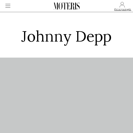
Prisijungti
Johnny Depp
VEIDAI
MONARCHIJA
MADA
GROŽIS
SVEIKATA
APIE MANE