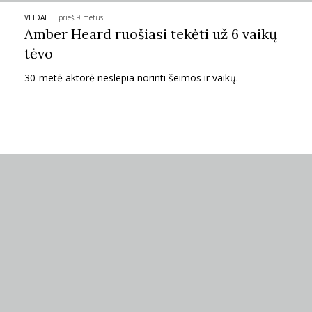
VEIDAI
prieš 9 metus
PSICHOLOGIJA
Amber Heard ruošiasi tekėti už 6 vaikų
tėvo
HOROSKOPAI
30-metė aktorė neslepia norinti šeimos ir vaikų.
ASTROLOGIJA
POLITIKA
KULTŪRA
LAISVALAIKIS
KINAS
MUZIKA