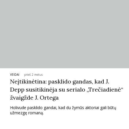
Sekite mus:
PRENUMERUOK
NAUJIENLAIŠKĮ
VEIDAI
prieš 2 metus
Neįtikinėtina: pasklido gandas, kad J.
Depp susitikinėja su serialo „Trečiadienė“
žvaigžde J. Ortega
Prenumeruodami portalą,
Jūs sutinkate su
taisyklėmis
Holivude pasklido gandai, kad du žymūs aktoriai gali būtų
užmezgę romaną.