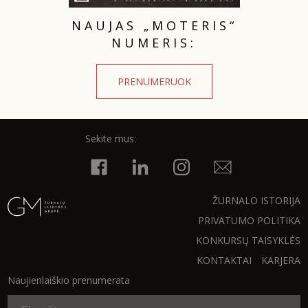
NAUJAS „MOTERIS“
NUMERIS:
PRENUMERUOK
Sekite mus:
ŽURNALO ISTORIJA
PRIVATUMO POLITIKA
KONKURSŲ TAISYKLĖS
KONTAKTAI
KARJERA
Naujienlaiškio prenumerata