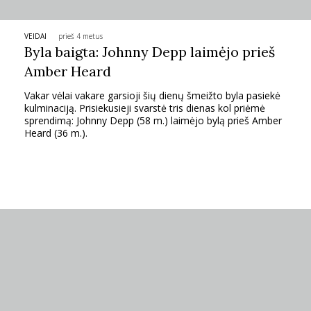
TEATRAS
VEIDAI
prieš 4 metus
Byla baigta: Johnny Depp laimėjo prieš
SPORTAS
Amber Heard
Vakar vėlai vakare garsioji šių dienų šmeižto byla pasiekė
FOTOGRAFIJA
kulminaciją. Prisiekusieji svarstė tris dienas kol priėmė
sprendimą: Johnny Depp (58 m.) laimėjo bylą prieš Amber
Heard (36 m.).
MENAS
ORAI
ĮDOMYBĖS
ISTORIJA
KNYGOS