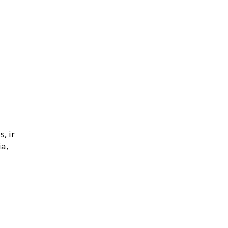
, ir
ia,