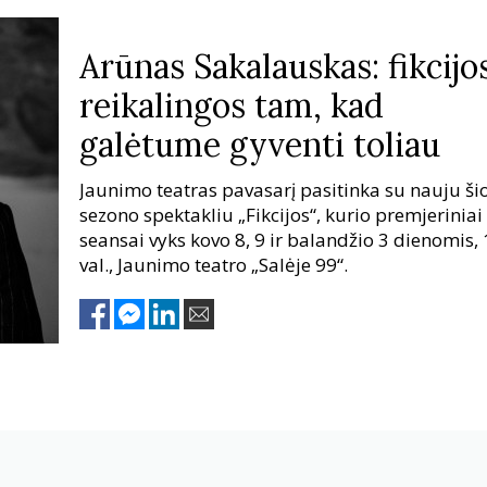
Arūnas Sakalauskas: fikcijo
reikalingos tam, kad
galėtume gyventi toliau
Jaunimo teatras pavasarį pasitinka su nauju ši
sezono spektakliu „Fikcijos“, kurio premjeriniai
seansai vyks kovo 8, 9 ir balandžio 3 dienomis,
val., Jaunimo teatro „Salėje 99“.