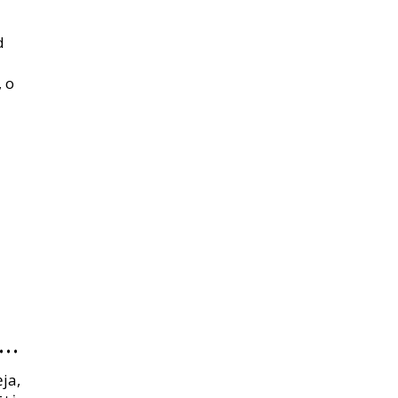
d
, o
iu
ja,