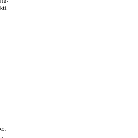
ūtė-
kti.
kų:
nį
ko,