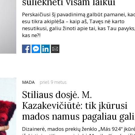
sulieknėti visam laikui
Perskaičiusi šį pavadinimą galbūt pamanei, ka
esu tikra akiplėša – kaip aš, Tavęs nė karto
nesutikusi, galiu žinoti apie tai, kas Tau pavyks
kas ne?!
MADA
prieš 9 metus
Stiliaus dosjė. M.
Kazakevičiūtė: tik įkūrusi
mados namus pagaliau gal
atrodyti taip, kaip noriu
Dizainerė, mados prekių ženklo „Más 924“ įkūrė