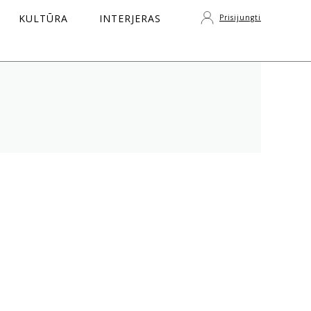
KULTŪRA
INTERJERAS
Prisijungti
S