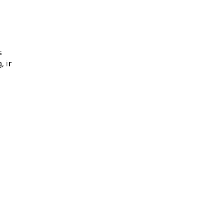
s
, ir