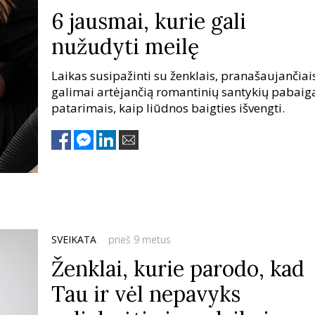
6 jausmai, kurie gali
nužudyti meilę
Laikas susipažinti su ženklais, pranašaujančiai
galimai artėjančią romantinių santykių pabaigą
patarimais, kaip liūdnos baigties išvengti.
SVEIKATA
prieš 9 metus
Ženklai, kurie parodo, kad
Tau ir vėl nepavyks