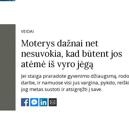
VEIDAI
Moterys dažnai net
nesuvokia, kad būtent jos
atėmė iš vyro jėgą
Jei staiga praradote gyvenimo džiaugsmą, rodos
darbe, ir namuose visi jus vargina, pykdo, reišk
jog metas sustoti ir atsigręžti į save.