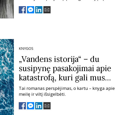
gėlių kvepalų „Emozione“ pristatymas vyko Mil
KNYGOS
„Vandens istorija“ – du
susipynę pasakojimai apie
katastrofą, kuri gali mus
ištikti netolimoje ateityje +
Tai romanas perspėjimas, o kartu – knyga apie
IŠTRAUKA
meilę ir viltį išsigelbėti.