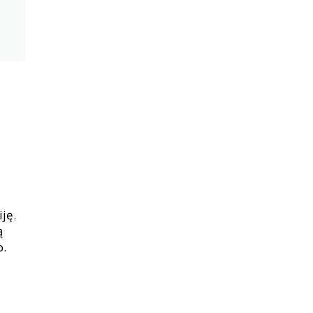
ję.
ą
o.