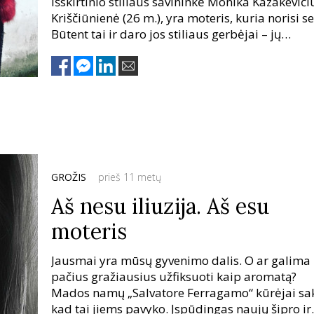
išskirtinio stiliaus savininkė Monika Kazakeviči
Kriščiūnienė (26 m.), yra moteris, kuria norisi se
Būtent tai ir daro jos stiliaus gerbėjai – jų
socialiniame tinkle „Instagram“ yra net 13
tūkstančių! Pačią Moniką įkvepia daugybė daly
nuo charizmatiškų moterų bei kelionių iki rude
krentančių lapų.
GROŽIS
prieš 11 metų
Aš nesu iliuzija. Aš esu
moteris
Jausmai yra mūsų gyvenimo dalis. O ar galima
pačius gražiausius užfiksuoti kaip aromatą?
Mados namų „Salvatore Ferragamo“ kūrėjai sa
kad tai jiems pavyko. Įspūdingas naujų šipro ir