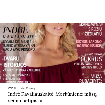
Sekite mus:
PRENUMERUOK
NAUJIENLAIŠKĮ
Prenumeruodami portalą,
Jūs sutinkate su
taisyklėmis
VEIDAI
prieš 10 metų
Indrė Kavaliauskaitė-Morkūnienė: mūsų
šeima netipiška