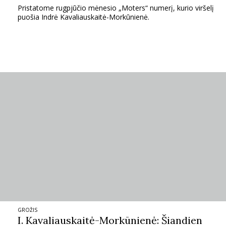
Pristatome rugpjūčio mėnesio „Moters“ numerį, kurio viršelį
puošia Indrė Kavaliauskaitė-Morkūnienė.
GROŽIS
I. Kavaliauskaitė-Morkūnienė: Šiandien