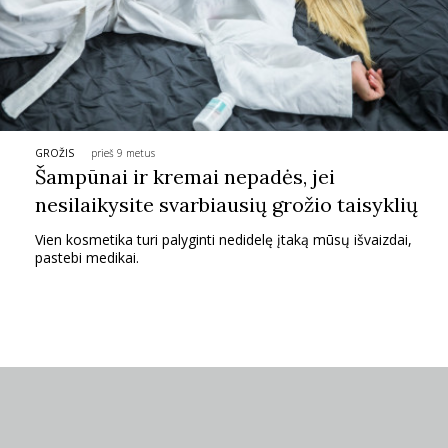
PSICHOLOGIJA
HOROSKOPAI
ASTROLOGIJA
GROŽIS
prieš 9 metus
Šampūnai ir kremai nepadės, jei
nesilaikysite svarbiausių grožio taisyklių
POLITIKA
Vien kosmetika turi palyginti nedidelę įtaką mūsų išvaizdai,
pastebi medikai.
KULTŪRA
LAISVALAIKIS
KINAS
MUZIKA