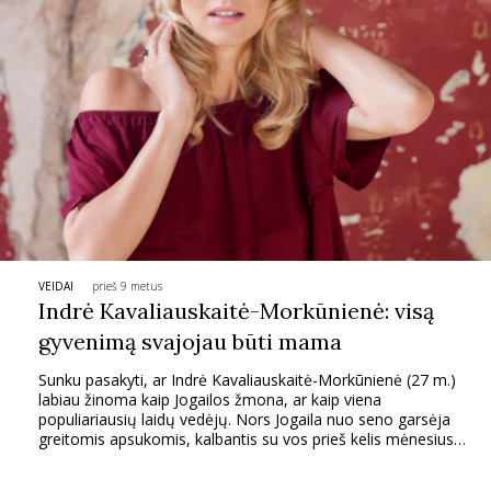
INTERJERAS
NAMAI
VIRTUVĖ
RECEPTAI
VAIKAI
VEIDAI
prieš 9 metus
Indrė Kavaliauskaitė-Morkūnienė: visą
gyvenimą svajojau būti mama
NELAIMĖS
Sunku pasakyti, ar Indrė Kavaliauskaitė-Morkūnienė (27 m.)
labiau žinoma kaip Jogailos žmona, ar kaip viena
KONTAKTAI
populiariausių laidų vedėjų. Nors Jogaila nuo seno garsėja
greitomis apsukomis, kalbantis su vos prieš kelis mėnesius
mama tapusia Indre, tampa neaišku, kuris kurį vejasi.
PRIVATUMO POLITIKA