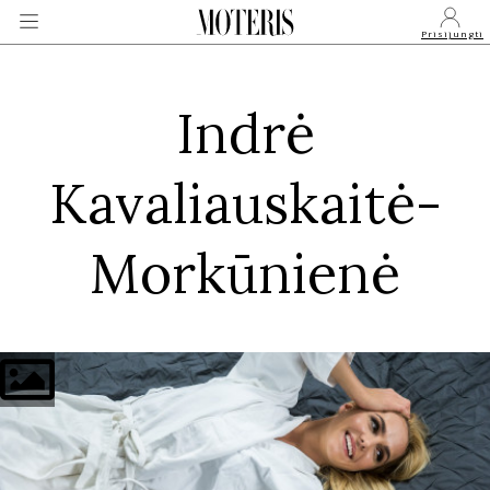
Prisijungti
Indrė
VEIDAI
Kavaliauskaitė-
MONARCHIJA
Morkūnienė
MADA
GROŽIS
SVEIKATA
APIE MANE