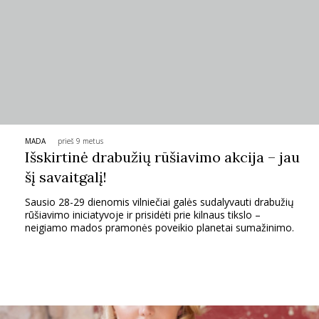
TEATRAS
SPORTAS
FOTOGRAFIJA
MADA
prieš 9 metus
MENAS
Išskirtinė drabužių rūšiavimo akcija – jau
šį savaitgalį!
ORAI
Sausio 28-29 dienomis vilniečiai galės sudalyvauti drabužių
rūšiavimo iniciatyvoje ir prisidėti prie kilnaus tikslo –
ĮDOMYBĖS
neigiamo mados pramonės poveikio planetai sumažinimo.
ISTORIJA
KNYGOS