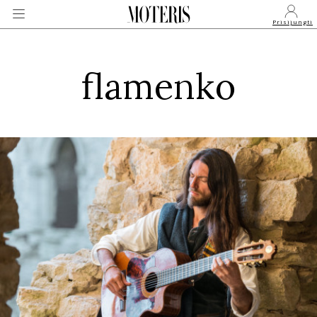
Prisijungti
flamenko
VEIDAI
MONARCHIJA
MADA
GROŽIS
SVEIKATA
APIE MANE