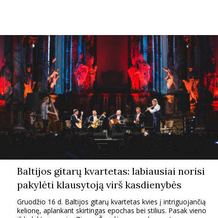
Sekite mus:
PRENUMERUOK
NAUJIENLAIŠKĮ
Prenumeruodami portalą,
Baltijos gitarų kvartetas: labiausiai norisi
Jūs sutinkate su
taisyklėmis
pakylėti klausytoją virš kasdienybės
Gruodžio 16 d. Baltijos gitarų kvartetas kvies į intriguojančią
kelionę, aplankant skirtingas epochas bei stilius. Pasak vieno