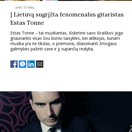
prieš 10 metų
PSICHOLOGIJA
Į Lietuvą sugrįžta fenomenalus gitaristas
Estas Tonne
HOROSKOPAI
Estas Tonne – tai muzikantas, išskirtine savo išraiškos jėga
griaunantis visas šou biznio taisykles, bei atlikėjas, kuriam
ASTROLOGIJA
muzika yra ne tikslas, o priemonė, išlaisvinanti žmogaus
galimybes pažinti save ir jį supančią realybę.
POLITIKA
KULTŪRA
LAISVALAIKIS
KINAS
MUZIKA