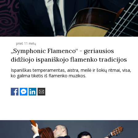
TEATRAS
SPORTAS
prieš 11 metų
FOTOGRAFIJA
„Symphonic Flamenco“ - geriausios
didžiojo ispaniškojo flamenko tradicijos
MENAS
Ispaniškas temperamentas, aistra, meilė ir šokių ritmai, visa,
ko galima tikėtis iš flamenko muzikos.
ORAI
ĮDOMYBĖS
ISTORIJA
KNYGOS