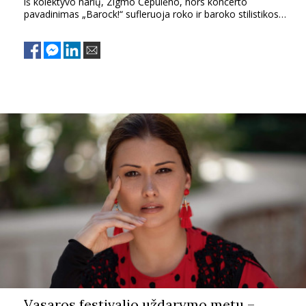
iš kolektyvo narių, Zigmo Čepulėno, nors koncerto
pavadinimas „Barock!“ sufleruoja roko ir baroko stilistikos
dominavimą, publikos laukia daug didesnė žanrų bei stilių
įvairovė.
Vasaros festivalio uždarymo metu –