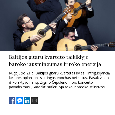
INTERJERAS
NAMAI
VIRTUVĖ
RECEPTAI
Baltijos gitarų kvarteto taikiklyje –
baroko jausmingumas ir roko energija
VAIKAI
Rugpjūčio 21 d. Baltijos gitarų kvartetas kvies į intriguojančią
kelionę, aplankant skirtingas epochas bei stilius. Pasak vieno
NELAIMĖS
iš kolektyvo narių, Zigmo Čepulėno, nors koncerto
pavadinimas „Barock!“ sufleruoja roko ir baroko stilistikos
dominavimą, publikos laukia daug didesnė žanrų bei stilių
KONTAKTAI
įvairovė.
PRIVATUMO POLITIKA