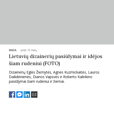
TEATRAS
SPORTAS
FOTOGRAFIJA
MADA
prieš 10 metų
MENAS
Lietuvių dizainerių pasiūlymai ir idėjos
šiam rudeniui (FOTO)
ORAI
Dizainerių Eglės Žiemytės, Agnės Kuzmickaitės, Lauros
Dailidėnienės, Dianos Vapsvės ir Roberto Kalinkino
ĮDOMYBĖS
pasiūlymai šiam rudeniui ir žiemai.
ISTORIJA
KNYGOS