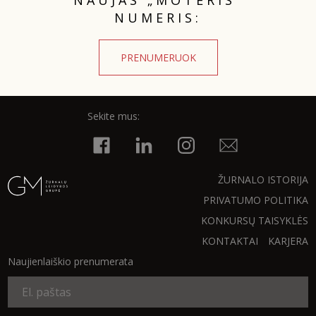
NUMERIS:
Sekite mus:
PRENUMERUOK
PRENUMERUOK
Sekite mus:
NAUJIENLAIŠKĮ
ŽURNALO ISTORIJA
PRIVATUMO POLITIKA
KONKURSŲ TAISYKLĖS
Prenumeruodami portalą,
KONTAKTAI
KARJERA
Jūs sutinkate su
taisyklėmis
Naujienlaiškio prenumerata