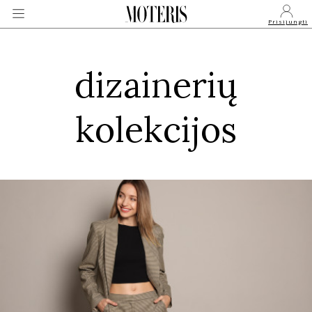
Prisijungti
dizainerių
VEIDAI
kolekcijos
MONARCHIJA
MADA
GROŽIS
SVEIKATA
APIE MANE