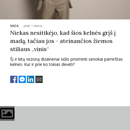
PSICHOLOGIJA
HOROSKOPAI
MADA
prieš 1 metus
Niekas nesitikėjo, kad šios kelnės grįš į
madą, tačiau jos - ateinančios žiemos
ASTROLOGIJA
stiliaus
„
vinis
“
POLITIKA
Šį ir kitą sezoną dizaineriai siūlo prisiminti senokai pamirštas
kelnes. Kur ir prie ko tokias dėvėti?
KULTŪRA
LAISVALAIKIS
KINAS
MUZIKA