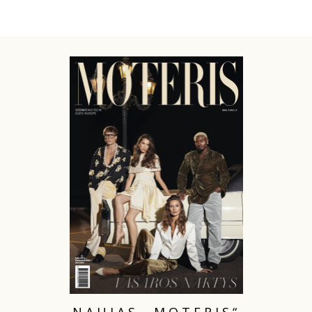
INTERJERAS
NAMAI
VIRTUVĖ
RECEPTAI
VAIKAI
NELAIMĖS
KONTAKTAI
PRIVATUMO POLITIKA
NAUJAS „MOTERIS“