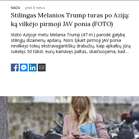
MADA
prieš 8 metus
PSICHOLOGIJA
Stilingas Melanios Trump turas po Aziją:
ką vilkėjo pirmoji JAV ponia (FOTO)
HOROSKOPAI
Vizito Azijoje metu Melania Trump (47 m.) parodė galybę
stilingų dizainerių apdarų. Nors šįkart pirmoji JAV ponia
ASTROLOGIJA
nevilkėjo tokių ekstravagantiškų drabužių, kaip apkalbų jūrą
sukėlęs 50 tūkst. eurų kainavęs paltas, skaičiuojama, kad
bendra 11-os dienų kelionei naudoto garderobo vertė –
daugiau nei 15 tūkst. eurų.
POLITIKA
KULTŪRA
LAISVALAIKIS
KINAS
MUZIKA