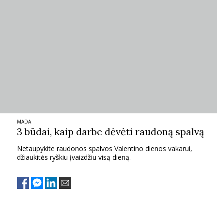
INTERJERAS
NAMAI
VIRTUVĖ
RECEPTAI
MADA
VAIKAI
3 būdai, kaip darbe dėvėti raudoną spalvą
Netaupykite raudonos spalvos Valentino dienos vakarui,
NELAIMĖS
džiaukitės ryškiu įvaizdžiu visą dieną.
KONTAKTAI
PRIVATUMO POLITIKA