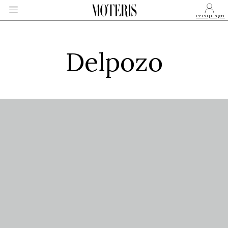
Prisijungti
Delpozo
VEIDAI
MONARCHIJA
MADA
GROŽIS
SVEIKATA
APIE MANE