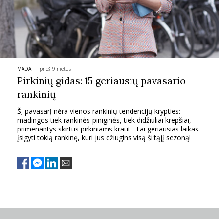
TEATRAS
SPORTAS
MADA
prieš 9 metus
FOTOGRAFIJA
Pirkinių gidas: 15 geriausių pavasario
rankinių
MENAS
Šį pavasarį nėra vienos rankinių tendencijų krypties:
madingos tiek rankinės-piniginės, tiek didžiuliai krepšiai,
ORAI
primenantys skirtus pirkiniams krauti. Tai geriausias laikas
įsigyti tokią rankinę, kuri jus džiugins visą šiltąjį sezoną!
ĮDOMYBĖS
ISTORIJA
KNYGOS