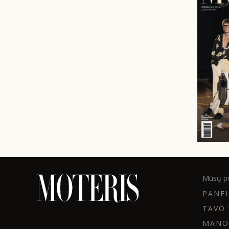
Mūsų po
PANE
TAVO 
MANO