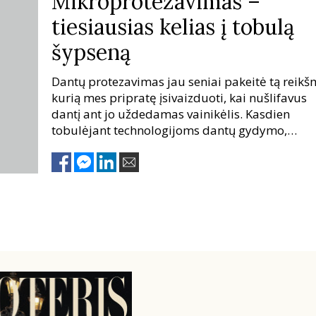
Mikroprotezavimas –
tiesiausias kelias į tobulą
šypseną
Dantų protezavimas jau seniai pakeitė tą reikš
kurią mes pripratę įsivaizduoti, kai nušlifavus
dantį ant jo uždedamas vainikėlis. Kasdien
tobulėjant technologijoms dantų gydymo,
išsaugojimo ir atkūrimo būdai neatpažįstamai
pasikeitė. Jų dėka sukurti tobulą šypsena
įmanoma su minimaliomis invazijomis.