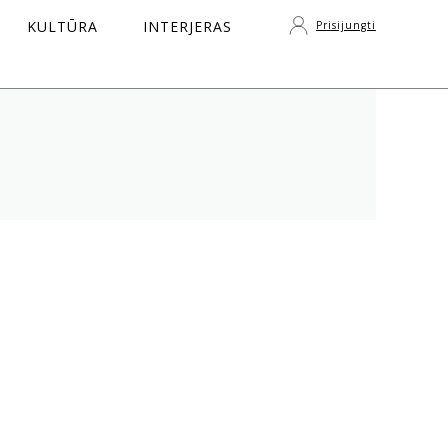
KULTŪRA
INTERJERAS
Prisijungti
S