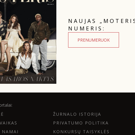
NAUJAS „MOTERI
NUMERIS:
PRENUMERUOK
rtalai:
LĖ
ŽURNALO ISTORIJA
VAIKAS
PRIVATUMO POLITIKA
 NAMAI
KONKURSŲ TAISYKLĖS