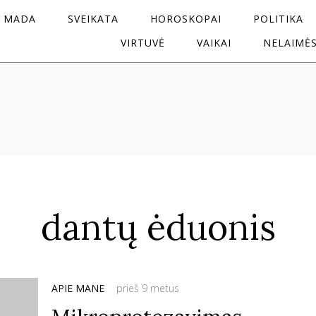
MADA
SVEIKATA
HOROSKOPAI
POLITIKA
VIRTUVĖ
VAIKAI
NELAIMĖ
dantų ėduonis
APIE MANE
prieš 9 metus