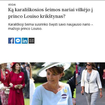
VEIDAI
PSICHOLOGIJA
Ką karališkosios šeimos nariai vilkėjo į
princo Louiso krikštynas?
HOROSKOPAI
Karališkoji šeima susirinko švęsti savo naujausio nario –
mažojo princo Louiso.
ASTROLOGIJA
POLITIKA
KULTŪRA
LAISVALAIKIS
KINAS
MUZIKA