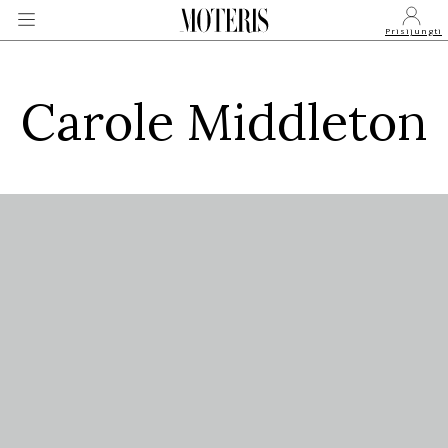
Prisijungti
Carole Middleton
VEIDAI
MONARCHIJA
MADA
GROŽIS
SVEIKATA
APIE MANE