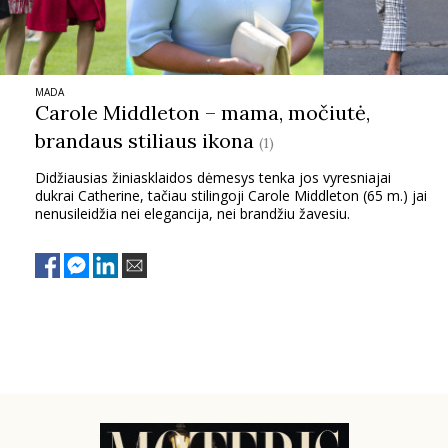
TEATRAS
SPORTAS
MADA
Carole Middleton – mama, močiutė,
brandaus stiliaus ikona
(1)
FOTOGRAFIJA
Didžiausias žiniasklaidos dėmesys tenka jos vyresniajai
dukrai Catherine, tačiau stilingoji Carole Middleton (65 m.) jai
MENAS
nenusileidžia nei elegancija, nei brandžiu žavesiu.
ORAI
ĮDOMYBĖS
ISTORIJA
KNYGOS