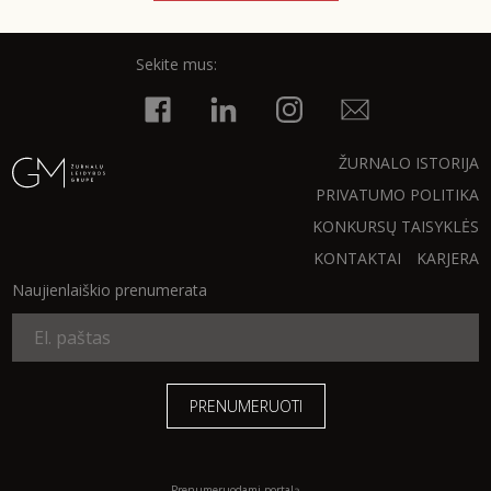
Sekite mus:
Sekite mus:
ŽURNALO ISTORIJA
PRENUMERUOK
PRIVATUMO POLITIKA
KONKURSŲ TAISYKLĖS
NAUJIENLAIŠKĮ
KONTAKTAI
KARJERA
Naujienlaiškio prenumerata
Prenumeruodami portalą,
Jūs sutinkate su
taisyklėmis
Prenumeruodami portalą,