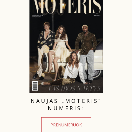
INTERJERAS
NAMAI
VIRTUVĖ
RECEPTAI
VAIKAI
NELAIMĖS
NAUJAS „MOTERIS“
NUMERIS:
KONTAKTAI
PRENUMERUOK
PRIVATUMO POLITIKA