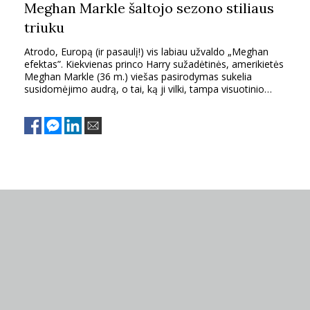
Meghan Markle šaltojo sezono stiliaus
triuku
Atrodo, Europą (ir pasaulį!) vis labiau užvaldo „Meghan
efektas”. Kiekvienas princo Harry sužadėtinės, amerikietės
Meghan Markle (36 m.) viešas pasirodymas sukelia
susidomėjimo audrą, o tai, ką ji vilki, tampa visuotinio
susižavėjimo objektu.