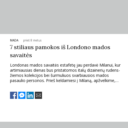
TEATRAS
SPORTAS
MADA
prieš 8 metus
FOTOGRAFIJA
7 stiliaus pamokos iš Londono mados
savaitės
MENAS
Londonas mados savaitės estafetę jau perdavė Milanui, kur
artimiausias dienas bus pristatomos italų dizainerių rudens-
ORAI
žiemos kolekcijos bei šurmuliuos svarbiausios mados
pasaulio personos. Prieš keldamiesi į Milaną, apžvelkime,
kokių stiliaus pamokų mums pažėrė Didžiojoje Britanijoje
ĮDOMYBĖS
vykusi mados savaitė.
ISTORIJA
KNYGOS