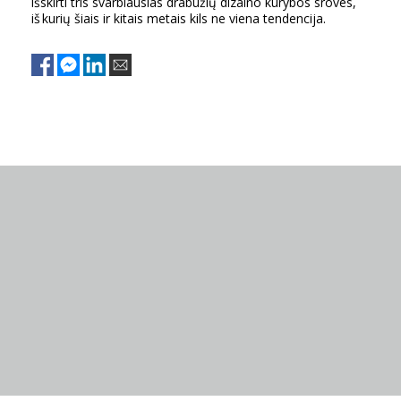
išskirti tris svarbiausias drabužių dizaino kūrybos sroves,
iš kurių šiais ir kitais metais kils ne viena tendencija.