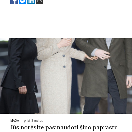
aktuali ir pavasarį. Jei dar nepavyko jos prisijaukinti, dabar –
puikus metas tai padaryti.
Sekite mus:
PRENUMERUOK
NAUJIENLAIŠKĮ
Prenumeruodami portalą,
Jūs sutinkate su
taisyklėmis
MADA
prieš 8 metus
Jūs norėsite pasinaudoti šiuo paprastu