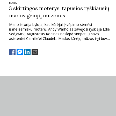
MADA
3 skirtingos moterys, tapusios ryškiausių
mados genijų mūzomis
Meno istorija byloja, kad kūrėjai įkvėpimo sėmėsi
iš (ne)žemiškų moterų. Andy Warholas žavėjosi ryškiąja Edie
Sedgwick, Auguste‘as Rodinas neslėpė simpatijų savo
asistentei Camille‘ei Claudel... Mados kūrėjų mūzos irgi buvo
įdomios, ryškios, kūrybiškos moterys.