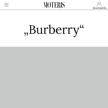
Prisijungti
„Burberry“
VEIDAI
MONARCHIJA
MADA
GROŽIS
SVEIKATA
APIE MANE