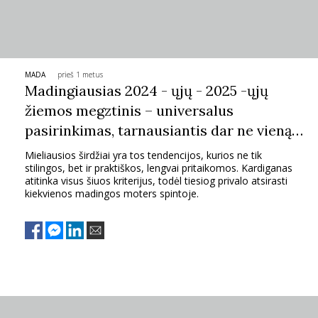
MADA
prieš 1 metus
Madingiausias 2024 - ųjų - 2025 -ųjų
žiemos megztinis – universalus
pasirinkimas, tarnausiantis dar ne vieną
sezoną
Mieliausios širdžiai yra tos tendencijos, kurios ne tik
stilingos, bet ir praktiškos, lengvai pritaikomos. Kardiganas
atitinka visus šiuos kriterijus, todėl tiesiog privalo atsirasti
kiekvienos madingos moters spintoje.