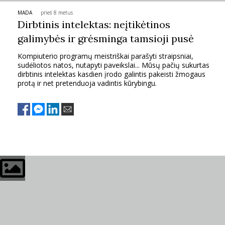
MADA
prieš 8 metus
PSICHOLOGIJA
Dirbtinis intelektas: neįtikėtinos
galimybės ir grėsminga tamsioji pusė
HOROSKOPAI
Kompiuterio programų meistriškai parašyti straipsniai,
sudėliotos natos, nutapyti paveikslai... Mūsų pačių sukurtas
ASTROLOGIJA
dirbtinis intelektas kasdien įrodo galintis pakeisti žmogaus
protą ir net pretenduoja vadintis kūrybingu.
POLITIKA
KULTŪRA
LAISVALAIKIS
KINAS
MUZIKA