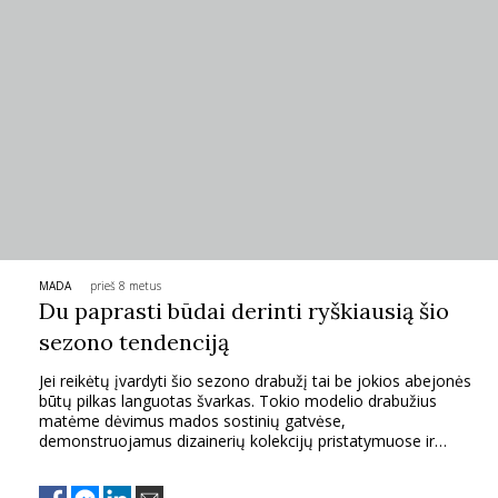
INTERJERAS
NAMAI
VIRTUVĖ
RECEPTAI
VAIKAI
MADA
prieš 8 metus
Du paprasti būdai derinti ryškiausią šio
sezono tendenciją
NELAIMĖS
Jei reikėtų įvardyti šio sezono drabužį tai be jokios abejonės
būtų pilkas languotas švarkas. Tokio modelio drabužius
KONTAKTAI
matėme dėvimus mados sostinių gatvėse,
demonstruojamus dizainerių kolekcijų pristatymuose ir
parduodamus masinės mados parduotuvėse. Languoti
PRIVATUMO POLITIKA
drabužiai – viena ryškiausių sezono tendencijų, kuri bus