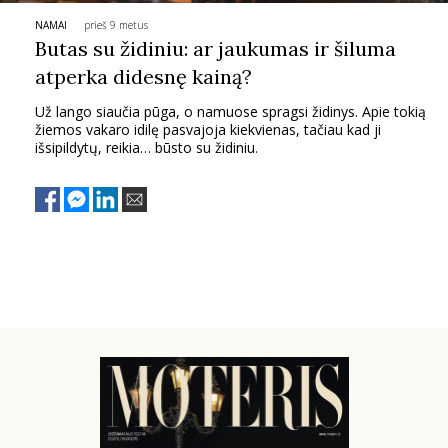
NAMAI
prieš 9 metus
PSICHOLOGIJA
Butas su židiniu: ar jaukumas ir šiluma
atperka didesnę kainą?
HOROSKOPAI
Už lango siaučia pūga, o namuose spragsi židinys. Apie tokią
žiemos vakaro idilę pasvajoja kiekvienas, tačiau kad ji
ASTROLOGIJA
išsipildytų, reikia… būsto su židiniu.
POLITIKA
KULTŪRA
LAISVALAIKIS
KINAS
MUZIKA