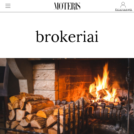
Prisijungti
brokeriai
VEIDAI
MONARCHIJA
MADA
GROŽIS
SVEIKATA
APIE MANE