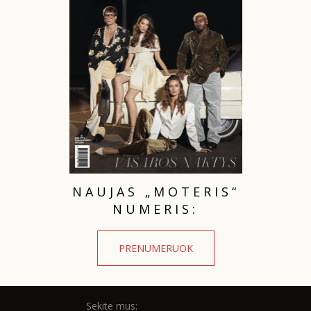
TEATRAS
SPORTAS
FOTOGRAFIJA
MENAS
ORAI
NAUJAS „MOTERIS“
NUMERIS:
ĮDOMYBĖS
PRENUMERUOK
ISTORIJA
KNYGOS
Sekite mus: