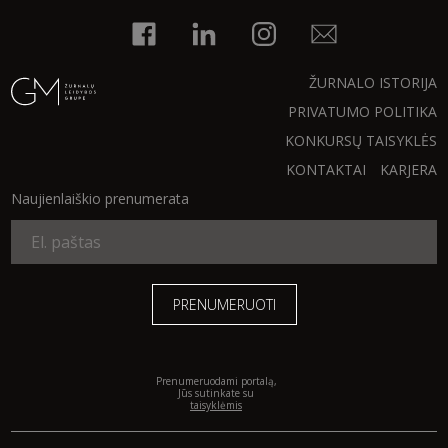
INTERJERAS
ŽURNALO ISTORIJA
NAMAI
PRIVATUMO POLITIKA
KONKURSŲ TAISYKLĖS
VIRTUVĖ
KONTAKTAI
KARJERA
Naujienlaiškio prenumerata
RECEPTAI
VAIKAI
NELAIMĖS
KONTAKTAI
Prenumeruodami portalą,
Jūs sutinkate su
taisyklėmis
PRIVATUMO POLITIKA