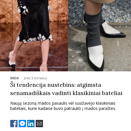
MADA
prieš 3 mėnesius
Ši tendencija nustebins: atgimsta
senamadiškais vadinti klasikiniai bateliai
Naują sezoną mados pasaulis vėl susižavėjo klasikiniais
bateliais, kurie kadaise buvo patraukti į mados paraštes.