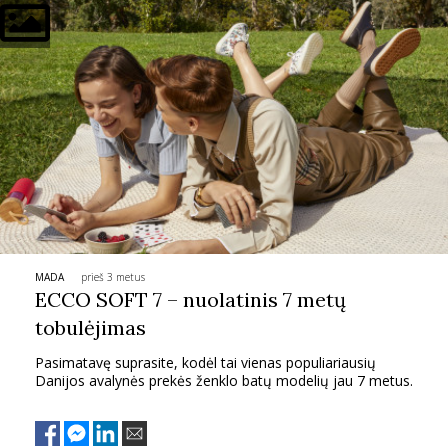
INTERJERAS
NAMAI
VIRTUVĖ
RECEPTAI
VAIKAI
MADA
prieš 3 metus
ECCO SOFT 7 – nuolatinis 7 metų
NELAIMĖS
tobulėjimas
Pasimatavę suprasite, kodėl tai vienas populiariausių
KONTAKTAI
Danijos avalynės prekės ženklo batų modelių jau 7 metus.
PRIVATUMO POLITIKA