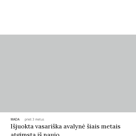
Sekite mus:
PRENUMERUOK
NAUJIENLAIŠKĮ
Prenumeruodami portalą,
Jūs sutinkate su
taisyklėmis
MADA
prieš 3 metus
Išjuokta vasariška avalynė šiais metais
atgimsta iš naujo