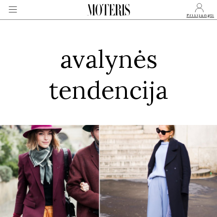
Prisijungti
avalynės
VEIDAI
tendencija
MONARCHIJA
MADA
GROŽIS
SVEIKATA
APIE MANE