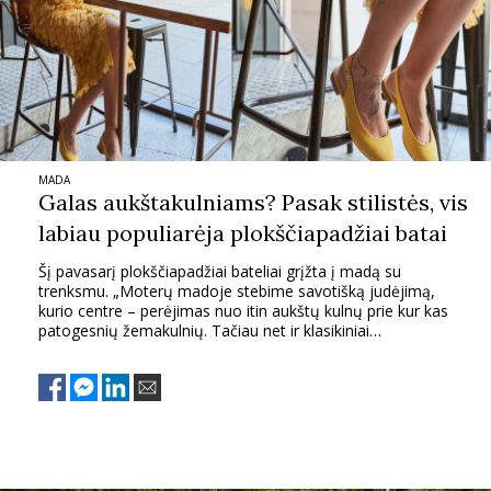
TEATRAS
SPORTAS
FOTOGRAFIJA
MADA
Galas aukštakulniams? Pasak stilistės, vis
MENAS
labiau populiarėja plokščiapadžiai batai
Šį pavasarį plokščiapadžiai bateliai grįžta į madą su
ORAI
trenksmu. „Moterų madoje stebime savotišką judėjimą,
kurio centre – perėjimas nuo itin aukštų kulnų prie kur kas
patogesnių žemakulnių. Tačiau net ir klasikiniai
ĮDOMYBĖS
plokščiapadžiai gali būti labai elegantiški ir moteriški“, – teigia
mados tinklaraščio „Deichmann Shoelove“ autorė Viktorija
Šaulytė ir dalinasi plokščiapadžių derinimo subtilybėmis.
ISTORIJA
KNYGOS