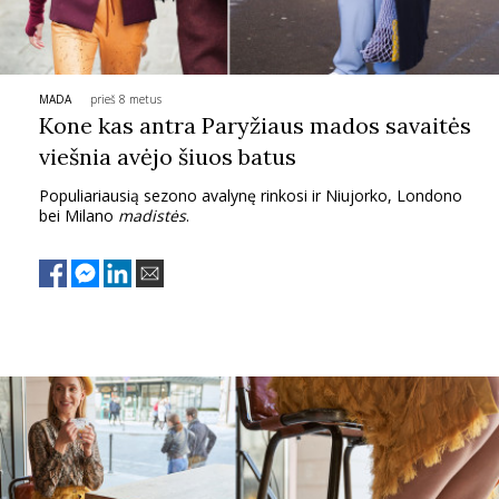
PSICHOLOGIJA
HOROSKOPAI
MADA
prieš 8 metus
Kone kas antra Paryžiaus mados savaitės
viešnia avėjo šiuos batus
ASTROLOGIJA
Populiariausią sezono avalynę rinkosi ir Niujorko, Londono
bei Milano
madistės
.
POLITIKA
KULTŪRA
LAISVALAIKIS
KINAS
MUZIKA