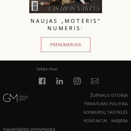
NAUJAS „MOTERIS“
NUMERIS:
PRENUMERUOK
Sekite mus:
ŽURNALO ISTORIJA
PRIVATUMO POLITIKA
KONKURSŲ TAISYKLĖS
KONTAKTAI
KARJERA
Naujienlaiškio prenumerata