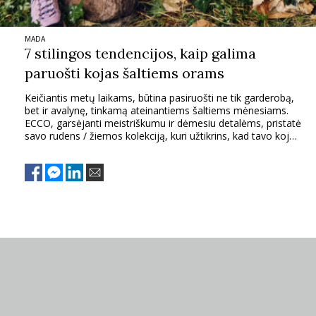
MADA
7 stilingos tendencijos, kaip galima
paruošti kojas šaltiems orams
Keičiantis metų laikams, būtina pasiruošti ne tik garderobą,
bet ir avalynę, tinkamą ateinantiems šaltiems mėnesiams.
ECCO, garsėjanti meistriškumu ir dėmesiu detalėms, pristatė
savo rudens / žiemos kolekciją, kuri užtikrins, kad tavo kojos
būtų pasiruošusios bet kokiai žiemai. Kolekcijoje yra
daugybė batų ir aulinių, puikiai tinkamų šaltam orui, o jų
dizainas suderina stilių, patogumą ir apsaugą. Apžvelkime
septynias išskirtines savybes, dėl kurių ECCO batai yra
idealus šio sezono palydovas.