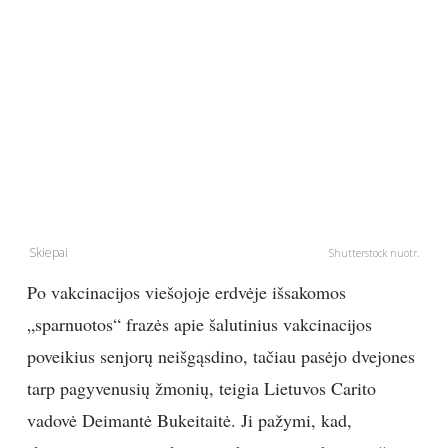
PSICHOLOGIJA
HOROSKOPAI
ASTROLOGIJA
POLITIKA
Skiepai
Shutterstock nuotr.
KULTŪRA
Po vakcinacijos viešojoje erdvėje išsakomos
LAISVALAIKIS
„sparnuotos“ frazės apie šalutinius vakcinacijos
poveikius senjorų neišgąsdino, tačiau pasėjo dvejones
KINAS
tarp pagyvenusių žmonių, teigia Lietuvos Carito
vadovė Deimantė Bukeitaitė. Ji pažymi, kad,
MUZIKA