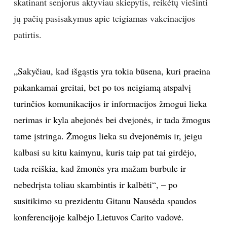
skatinant senjorus aktyviau skiepytis, reikėtų viešinti
jų pačių pasisakymus apie teigiamas vakcinacijos
TEATRAS
patirtis.
SPORTAS
„Sakyčiau, kad išgąstis yra tokia būsena, kuri praeina
FOTOGRAFIJA
pakankamai greitai, bet po tos neigiamą atspalvį
turinčios komunikacijos ir informacijos žmogui lieka
MENAS
nerimas ir kyla abejonės bei dvejonės, ir tada žmogus
ORAI
tame įstringa. Žmogus lieka su dvejonėmis ir, jeigu
kalbasi su kitu kaimynu, kuris taip pat tai girdėjo,
ĮDOMYBĖS
tada reiškia, kad žmonės yra mažam burbule ir
nebedrįsta toliau skambintis ir kalbėti“, – po
ISTORIJA
susitikimo su prezidentu Gitanu Nausėda spaudos
konferencijoje kalbėjo Lietuvos Carito vadovė.
KNYGOS