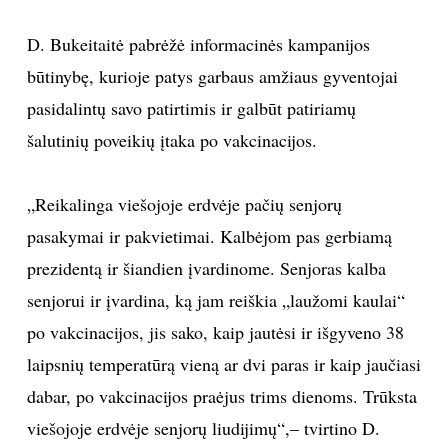
INTERJERAS
D. Bukeitaitė pabrėžė informacinės kampanijos
būtinybę, kurioje patys garbaus amžiaus gyventojai
NAMAI
pasidalintų savo patirtimis ir galbūt patiriamų
šalutinių poveikių įtaka po vakcinacijos.
VIRTUVĖ
„Reikalinga viešojoje erdvėje pačių senjorų
RECEPTAI
pasakymai ir pakvietimai. Kalbėjom pas gerbiamą
VAIKAI
prezidentą ir šiandien įvardinome. Senjoras kalba
senjorui ir įvardina, ką jam reiškia „laužomi kaulai“
NELAIMĖS
po vakcinacijos, jis sako, kaip jautėsi ir išgyveno 38
laipsnių temperatūrą vieną ar dvi paras ir kaip jaučiasi
KONTAKTAI
dabar, po vakcinacijos praėjus trims dienoms. Trūksta
viešojoje erdvėje senjorų liudijimų“,– tvirtino D.
PRIVATUMO POLITIKA