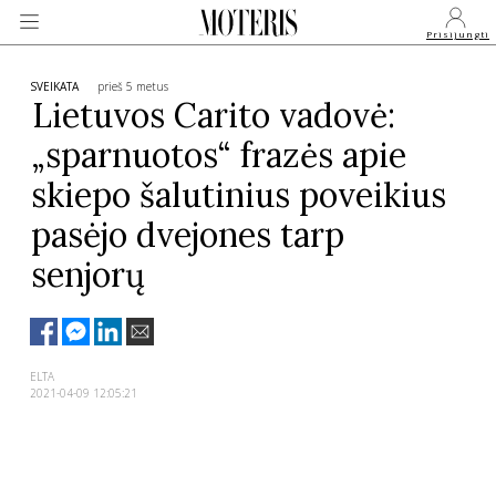
Prisijungti
SVEIKATA
prieš 5 metus
Lietuvos Carito vadovė:
„sparnuotos“ frazės apie
VEIDAI
skiepo šalutinius poveikius
MONARCHIJA
pasėjo dvejones tarp
senjorų
MADA
GROŽIS
ELTA
2021-04-09 12:05:21
SVEIKATA
APIE MANE