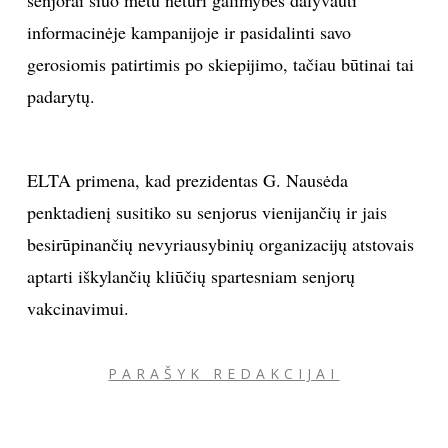
informacinėje kampanijoje ir pasidalinti savo
gerosiomis patirtimis po skiepijimo, tačiau būtinai tai
padarytų.
ELTA primena, kad prezidentas G. Nausėda
penktadienį susitiko su senjorus vienijančių ir jais
besirūpinančių nevyriausybinių organizacijų atstovais
aptarti iškylančių kliūčių spartesniam senjorų
vakcinavimui.
PARAŠYK REDAKCIJAI