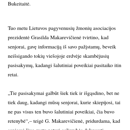
Bukeitaitė.
Sekite mus:
Tuo metu Lietuvos pagyvenusių žmonių asociacijos
prezidentė Grasilda Makarevičienė tvirtino, kad
PRENUMERUOK
senjorai, gavę informaciją iš savo pažįstamų, beveik
neišsigando tokių viešojoje erdvėje skambėjusių
pasisakymų, kadangi šalutiniai poveikiai pasitaiko itin
NAUJIENLAIŠKĮ
retai.
„Tie pasisakymai galbūt šiek tiek ir išgąsdino, bet ne
Prenumeruodami portalą,
tiek daug, kadangi mūsų senjorai, kurie skiepijosi, tai
Jūs sutinkate su
taisyklėmis
ne pas visus ten buvo šalutiniai poveikiai, čia buvo
retenybė“,– teigė G. Makarevičienė, pridurdama, kad
senjorai šiuo metu neturi galimybės dalyvauti