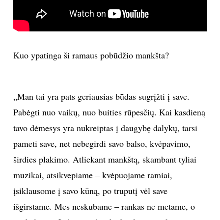
Sekite mus:
Kuo ypatinga ši ramaus pobūdžio mankšta?
PRENUMERUOK
„Man tai yra pats geriausias būdas sugrįžti į save.
Pabėgti nuo vaikų, nuo buities rūpesčių. Kai kasdieną
NAUJIENLAIŠKĮ
tavo dėmesys yra nukreiptas į daugybę dalykų, tarsi
pameti save, net nebegirdi savo balso, kvėpavimo,
širdies plakimo. Atliekant mankštą, skambant tyliai
Prenumeruodami portalą,
Jūs sutinkate su
muzikai, atsikvepiame – kvėpuojame ramiai,
taisyklėmis
įsiklausome į savo kūną, po truputį vėl save
išgirstame. Mes neskubame – rankas ne metame, o