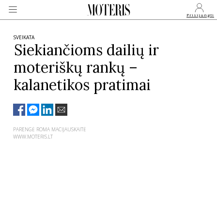
Prisijungti
SVEIKATA
Siekiančioms dailių ir
moteriškų rankų –
VEIDAI
kalanetikos pratimai
MONARCHIJA
MADA
PARENGĖ ROMA MACIJAUSKAITĖ
WWW.MOTERIS.LT
GROŽIS
SVEIKATA
APIE MANE