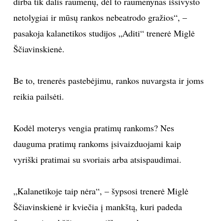
dirba tik dalis raumenų, dėl to raumenynas išsivysto
netolygiai ir mūsų rankos nebeatrodo gražios“, –
TEATRAS
pasakoja kalanetikos studijos „Aditi“ trenerė Miglė
SPORTAS
Ščiavinskienė.
FOTOGRAFIJA
Be to, trenerės pastebėjimu, rankos nuvargsta ir joms
reikia pailsėti.
MENAS
Kodėl moterys vengia pratimų rankoms? Nes
ORAI
dauguma pratimų rankoms įsivaizduojami kaip
ĮDOMYBĖS
vyriški pratimai su svoriais arba atsispaudimai.
ISTORIJA
„Kalanetikoje taip nėra“, – šypsosi trenerė Miglė
Ščiavinskienė ir kviečia į mankštą, kuri padeda
KNYGOS