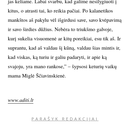
jas keliame. Labai svarbu, kad galime nesilygiuoti į
kitus, o atrasti tai, ko reikia pačiai. Po kalanetikos
mankštos aš pakylu vėl išgirdusi save, savo kvėpavimą
ir savo širdies dūžius. Nebėra to triukšmo galvoje,
kurį sukelia visuomenė ar kitų poreikiai, esu tik aš. Ir
suprantu, kad aš valdau šį kūną, valdau šias mintis ir,
kad viskas, ką turiu ir galiu padaryti, ir apie ką
svajoju, yra mano rankose,” – šypsosi keturių vaikų
mama Miglė Ščiavinskienė.
www.aditi.lt
PARAŠYK REDAKCIJAI