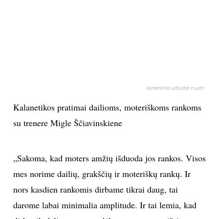
PSICHOLOGIJA
HOROSKOPAI
ASTROLOGIJA
Asmeninio albumo nuotr.
POLITIKA
Kalanetikos pratimai dailioms, moteriškoms rankoms
su trenere Migle Ščiavinskiene
KULTŪRA
LAISVALAIKIS
„Sakoma, kad moters amžių išduoda jos rankos. Visos
mes norime dailių, grakščių ir moteriškų rankų. Ir
KINAS
nors kasdien rankomis dirbame tikrai daug, tai
darome labai minimalia amplitude. Ir tai lemia, kad
MUZIKA