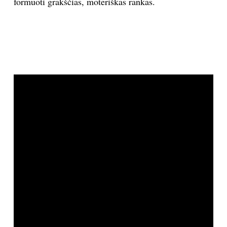
formuoti grakščias, moteriškas rankas.
INTERJERAS
NAMAI
VIRTUVĖ
RECEPTAI
VAIKAI
NELAIMĖS
KONTAKTAI
PRIVATUMO POLITIKA