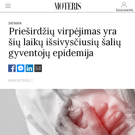
Prisijungti
SVEIKATA
Prieširdžių virpėjimas yra
šių laikų išsivysčiusių šalių
VEIDAI
gyventojų epidemija
MONARCHIJA
MADA
WWW.MOTERIS.LT
GROŽIS
SVEIKATA
APIE MANE