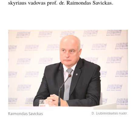
skyriaus vadovas prof. dr. Raimondas Savickas.
Sekite mus:
PRENUMERUOK
NAUJIENLAIŠKĮ
Prenumeruodami portalą,
Jūs sutinkate su
taisyklėmis
Raimondas Savickas
D. Liubimirskaitės nuotr.