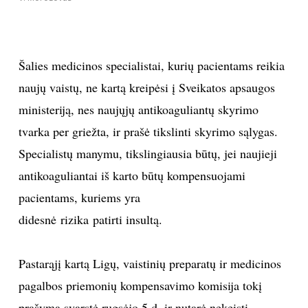
Šalies medicinos specialistai, kurių pacientams reikia
naujų vaistų, ne kartą kreipėsi į Sveikatos apsaugos
ministeriją, nes naujųjų antikoaguliantų skyrimo
tvarka per griežta, ir prašė tikslinti skyrimo sąlygas.
Specialistų manymu, tikslingiausia būtų, jei naujieji
antikoaguliantai iš karto būtų kompensuojami
pacientams, kuriems yra
didesnė rizika patirti insultą.
Pastarąjį kartą Ligų, vaistinių preparatų ir medicinos
pagalbos priemonių kompensavimo komisija tokį
prašymą svarstė rugsėjo 5 d. ir nutarė nekeisti