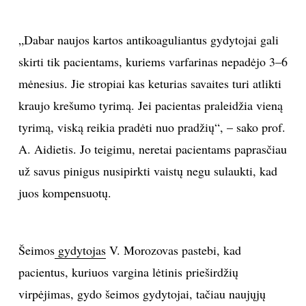
„Dabar naujos kartos antikoaguliantus gydytojai gali
skirti tik pacientams, kuriems varfarinas nepadėjo 3–6
mėnesius. Jie stropiai kas keturias savaites turi atlikti
kraujo krešumo tyrimą. Jei pacientas praleidžia vieną
tyrimą, viską reikia pradėti nuo pradžių“, – sako prof.
A. Aidietis. Jo teigimu, neretai pacientams paprasčiau
už savus pinigus nusipirkti vaistų negu sulaukti, kad
juos kompensuotų.
Šeimos
gydytojas
V. Morozovas pastebi, kad
pacientus, kuriuos vargina lėtinis prieširdžių
virpėjimas, gydo šeimos gydytojai, tačiau naujųjų