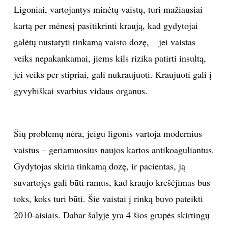
Ligoniai, vartojantys minėtų vaistų, turi mažiausiai
kartą per mėnesį pasitikrinti kraują, kad gydytojai
galėtų nustatyti tinkamą vaisto dozę, – jei vaistas
veiks nepakankamai, jiems kils rizika patirti insultą,
jei veiks per stipriai, gali nukraujuoti. Kraujuoti gali į
gyvybiškai svarbius vidaus organus.
Šių problemų nėra, jeigu ligonis vartoja modernius
vaistus – geriamuosius naujos kartos antikoaguliantus.
Gydytojas skiria tinkamą dozę, ir pacientas, ją
suvartojęs gali būti ramus, kad kraujo krešėjimas bus
toks, koks turi būti. Šie vaistai į rinką buvo pateikti
2010-aisiais. Dabar šalyje yra 4 šios grupės skirtingų