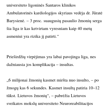
universiteto ligoninės Santaros klinikos
INTERJERAS
Ambulatorinės kardiologijos skyriaus vedėja dr. Jūratė
Barysienė. – 3 proc. suaugusių pasaulio žmonių serga
NAMAI
šia liga ir kas ketvirtam vyresniam kaip 40 metų
VIRTUVĖ
asmeniui yra rizika jį patirti.“
RECEPTAI
Prieširdžių virpėjimas yra labai pavojinga liga, nes
VAIKAI
dažniausia jos komplikacija – insultas.
NELAIMĖS
„6 milijonai žmonių kasmet miršta nuo insulto, – po
žmogų kas 6 sekundes. Kasmet insultą patiria 10–12
KONTAKTAI
tūkst. Lietuvos žmonių“, – pabrėžia Lietuvos
sveikatos mokslų universiteto Neuroreabilitacijos
PRIVATUMO POLITIKA