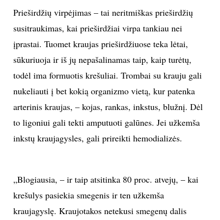
Prieširdžių virpėjimas – tai neritmiškas prieširdžių
susitraukimas, kai prieširdžiai virpa tankiau nei
įprastai. Tuomet kraujas prieširdžiuose teka lėtai,
sūkuriuoja ir iš jų nepašalinamas taip, kaip turėtų,
todėl ima formuotis krešuliai. Trombai su krauju gali
nukeliauti į bet kokią organizmo vietą, kur patenka
arterinis kraujas, – kojas, rankas, inkstus, blužnį. Dėl
to ligoniui gali tekti amputuoti galūnes. Jei užkemša
inkstų kraujagysles, gali prireikti hemodializės.
„Blogiausia, – ir taip atsitinka 80 proc. atvejų, – kai
krešulys pasiekia smegenis ir ten užkemša
kraujagyslę. Kraujotakos netekusi smegenų dalis