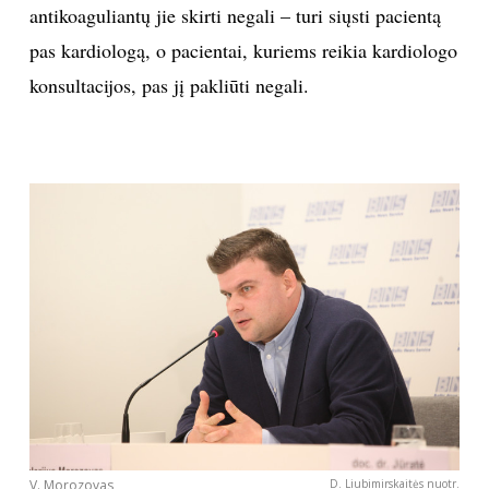
antikoaguliantų jie skirti negali – turi siųsti pacientą
pas kardiologą, o pacientai, kuriems reikia kardiologo
konsultacijos, pas jį pakliūti negali.
V. Morozovas
D. Liubimirskaitės nuotr.