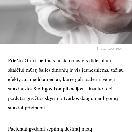
PSICHOLOGIJA
HOROSKOPAI
ASTROLOGIJA
Shutterstock nuotr.
POLITIKA
Prieširdžių virpėjimas
nustatomas vis didesniam
skaičiui mūsų šalies žmonių ir vis jaunesniems, tačiau
KULTŪRA
efektyvūs medikamentai, kurie gali padėti išvengti
sunkiausios šio ligos komplikacijos – insulto, dėl
LAISVALAIKIS
perdėtai griežtos skyrimo tvarkos daugumai ligonių
sunkiai prieinami.
KINAS
MUZIKA
Pacientai gydomi septintą dešimtį metų