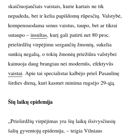
skaičiuojančiais vaistais, kurie kartais ne tik
TEATRAS
nepadeda, bet ir kelia papildomų rūpesčių. Valstybė,
kompensuodama senus vaistus, taupo, bet ar tikrai
SPORTAS
sutaupo –
insultas
, kurį gali patirti net 80 proc.
FOTOGRAFIJA
prieširdžių virpėjimu sergančių žmonių, sukelia
sunkią negalią, o tokių žmonių priežiūra valstybei
MENAS
kainuoja daug brangiau nei modernūs, efektyvūs
vaistai
. Apie tai specialistai kalbėjo prieš Pasaulinę
ORAI
širdies dieną, kuri kasmet minima rugsėjo 29-ąją.
ĮDOMYBĖS
Šių laikų epidemija
ISTORIJA
„Prieširdžių virpėjimas yra šių laikų išsivysčiusių
KNYGOS
šalių gyventojų epidemija, – teigia Vilniaus