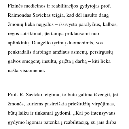
Fizinės medicinos ir reabilitacijos gydytojas prof.
Raimondas Savickas teigia, kad dėl insulto daug
žmonių lieka neįgalūs – išsivysto paralyžius, kalbos,
regos sutrikimai, jie tampa priklausomi nuo
aplinkinių. Daugelio tyrimų duomenimis, vos
penktadalis darbingo amžiaus asmenų, persirgusių
galvos smegenų insultu, grįžta į darbą – kiti lieka
našta visuomenei.
Prof. R. Savicko teigimu, to būtų galima išvengti, jei
žmonės, kuriems pasireiškia prieširdžių virpėjimas,
būtų laiku ir tinkamai gydomi. „Kai po intensyvaus
gydymo ligoniai patenka į reabilitaciją, su jais dirba