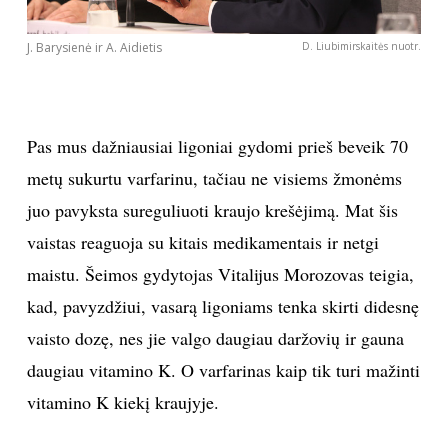
J. Barysienė ir A. Aidietis
D. Liubimirskaitės nuotr.
Pas mus dažniausiai ligoniai gydomi prieš beveik 70
metų sukurtu varfarinu, tačiau ne visiems žmonėms
juo pavyksta sureguliuoti kraujo krešėjimą. Mat šis
vaistas reaguoja su kitais medikamentais ir netgi
maistu. Šeimos gydytojas Vitalijus Morozovas teigia,
kad, pavyzdžiui, vasarą ligoniams tenka skirti didesnę
vaisto dozę, nes jie valgo daugiau daržovių ir gauna
daugiau vitamino K. O varfarinas kaip tik turi mažinti
vitamino K kiekį kraujyje.