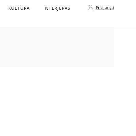
KULTŪRA
INTERJERAS
Prisijungti
S