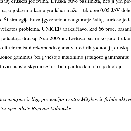
ersalų druskos jodavimą. Druska buvo pasirinkta, nes ji yra pla
ama, o jodavimo kaina yra labai maža – tik apie 0,05 JAV dole
 Ši strategija buvo įgyvendinta daugumoje šalių, kuriose jod
veikatos problema. UNICEF apskaičiavo, kad 66 proc. pasaul
i joduotąją druską. Nuo 2005 m. Lietuva pasirinko jodo trūk
keliu ir maistui rekomenduojama vartoti tik joduotąją druską.
duonos gaminius bei į viešojo maitinimo įstaigose gaminamus
otuvių maisto skyriuose turi būti parduodama tik joduotoji
tos mokymo ir ligų prevencijos centro Mitybos ir fizinio akty
atos specialistė Ramunė Miliauskė