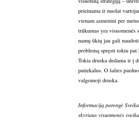
visuotiną strategiją – univ
prieinama ir nuolat vartoj
vienam asmeniui per metus.
trūkumas yra visuomenės s
namų ūkių jau gali naudot
problemą spręsti tokiu pat 
Tokia druska dedama ir į 
patiekalus. O šalies pardu
valgomoji druska.
Informaciją parengė Sveika
skyriaus visuomenės sveik