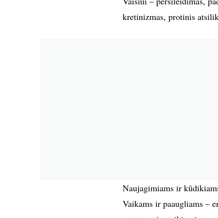
Vaisiui – persileidimas, p
kretinizmas, protinis atsil
Naujagimiams ir kūdikiams 
Vaikams ir paaugliams – en