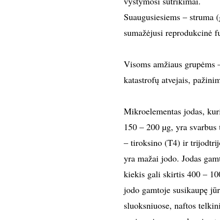
vystymosi sutrikimai.
Suaugusiesiems – struma (gū
sumažėjusi reprodukcinė fu
Visoms amžiaus grupėms – 
katastrofų atvejais, pažini
Mikroelementas jodas, ku
150 – 200 µg, yra svarbus 
– tiroksino (T4) ir trijodtr
yra mažai jodo. Jodas gamto
kiekis gali skirtis 400 – 
jodo gamtoje susikaupę jūr
sluoksniuose, naftos telki