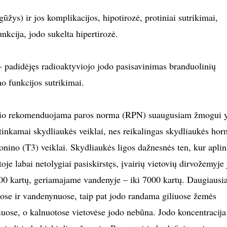
žys) ir jos komplikacijos, hipotirozė, protiniai sutrikimai,
nkcija, jodo sukelta hipertirozė.
padidėjęs radioaktyviojo jodo pasisavinimas branduolinių
mo funkcijos sutrikimai.
rio rekomenduojama paros norma (RPN) suaugusiam žmogui 
tinkamai skydliaukės veiklai, nes reikalingas skydliaukės ho
ijonino (T3) veiklai. Skydliaukės ligos dažnesnės ten, kur apli
je labai netolygiai pasiskirstęs, įvairių vietovių dirvožemyje 
1000 kartų, geriamajame vandenyje – iki 7000 kartų. Daugiausia
ose ir vandenynuose, taip pat jodo randama giliuose žemės
niuose, o kalnuotose vietovėse jodo nebūna. Jodo koncentracija