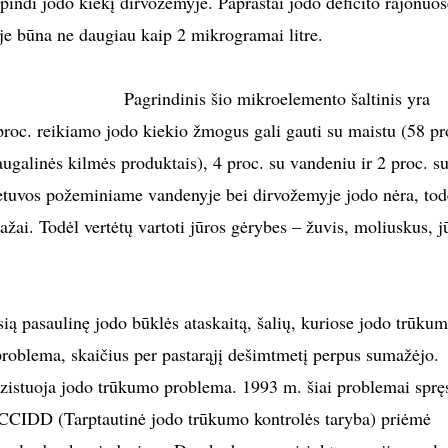
indi jodo kiekį dirvožemyje. Paprastai jodo deficito rajonuos
e būna ne daugiau kaip 2 mikrogramai litre.
Pagrindinis šio mikroelemento šaltinis yra
proc. reikiamo jodo kiekio žmogus gali gauti su maistu (58 pr
ugalinės kilmės produktais), 4 proc. su vandeniu ir 2 proc. s
tuvos požeminiame vandenyje bei dirvožemyje jodo nėra, todė
žai. Todėl vertėtų vartoti jūros gėrybes – žuvis, moliuskus, j
ią pasaulinę jodo būklės ataskaitą, šalių, kuriose jodo trūku
roblema, skaičius per pastarąjį dešimtmetį perpus sumažėjo.
gzistuoja jodo trūkumo problema. 1993 m. šiai problemai spręs
CIDD (Tarptautinė jodo trūkumo kontrolės taryba) priėmė