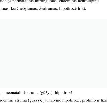
adidėjęs perinatalinis mirtingumas, endeminis neurologinis
ikimas, kurčnebylumas, žvairumas, hipotirozė ir kt.
– neonatalinė struma (gūžys), hipotirozė.
deminė struma (gūžys), jaunatvinė hipotirozė, protinio ir fizi