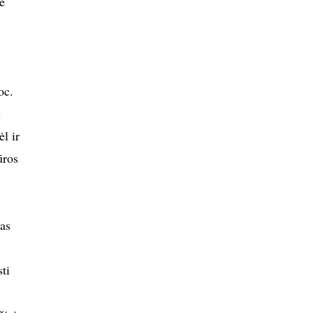
e
oc.
u
l ir
ūros
mas
ti