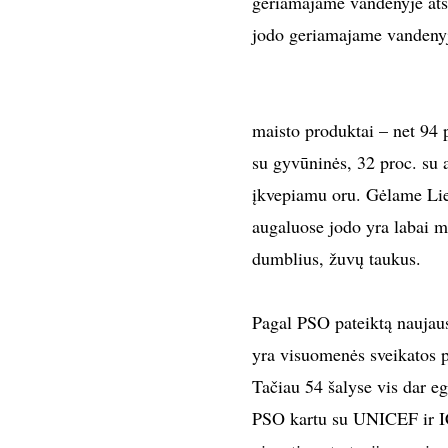
geriamajame vandenyje atsp
jodo geriamajame vandenyj
maisto produktai – net 94 
su gyvūninės, 32 proc. su a
įkvepiamu oru. Gėlame Lie
augaluose jodo yra labai ma
dumblius, žuvų taukus.
Pagal PSO pateiktą naujaus
yra visuomenės sveikatos p
Tačiau 54 šalyse vis dar e
PSO kartu su UNICEF ir IC