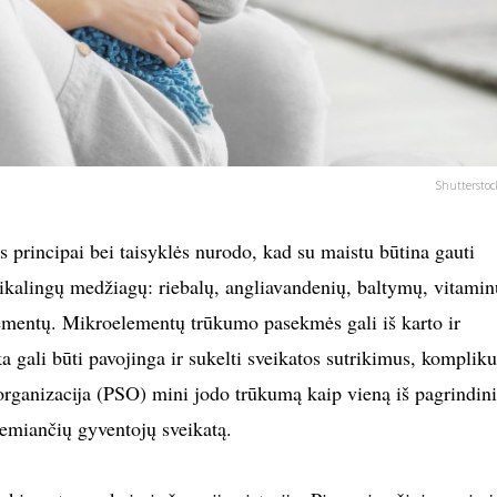
Shutterstoc
s principai bei taisyklės nurodo, kad su maistu būtina gauti
eikalingų medžiagų: riebalų, angliavandenių, baltymų, vitamin
mentų. Mikroelementų trūkumo pasekmės gali iš karto ir
ka gali būti pavojinga ir sukelti sveikatos sutrikimus, kompliku
 organizacija (PSO) mini jodo trūkumą kaip vieną iš pagrindin
lemiančių gyventojų sveikatą.