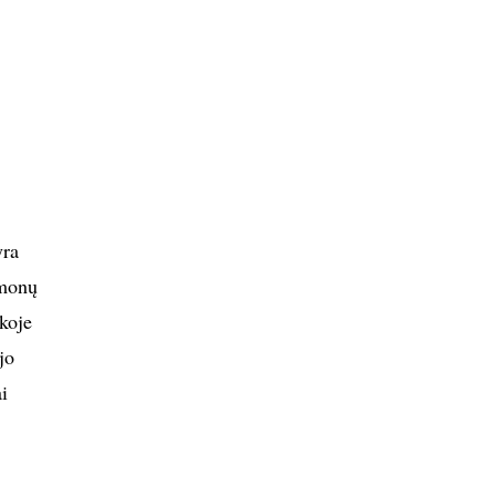
yra
rmonų
nkoje
jo
i