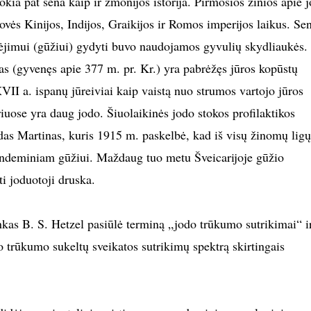
kia pat sena kaip ir žmonijos istorija. Pirmosios žinios apie 
ovės Kinijos, Indijos, Graikijos ir Romos imperijos laikus. Se
ėjimui (gūžiui) gydyti buvo naudojamos gyvulių skydliaukės.
s (gyvenęs apie 377 m. pr. Kr.) yra pabrėžęs jūros kopūstų
II a. ispanų jūreiviai kaip vaistą nuo strumos vartojo jūros
iuose yra daug jodo. Šiuolaikinės jodo stokos profilaktikos
as Martinas, kuris 1915 m. paskelbė, kad iš visų žinomų ligų
 endeminiam gūžiui. Maždaug tuo metu Šveicarijoje gūžio
ti joduotoji druska.
kas B. S. Hetzel pasiūlė terminą „jodo trūkumo sutrikimai“ i
 trūkumo sukeltų sveikatos sutrikimų spektrą skirtingais