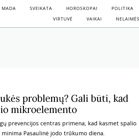
MADA
SVEIKATA
HOROSKOPAI
POLITIKA
VIRTUVĖ
VAIKAI
NELAIMĖ
aukės problemų? Gali būti, kad
šio mikroelemento
igų prevencijos centras primena, kad kasmet spalio
 minima Pasaulinė jodo trūkumo diena.