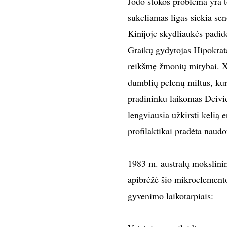
Jodo stokos problema yra to
sukeliamas ligas siekia sen
Kinijoje skydliaukės padid
Graikų gydytojas Hipokrata
reikšmę žmonių mitybai. XV
dumblių pelenų miltus, kur
pradininku laikomas Deivid
lengviausia užkirsti kelią
profilaktikai pradėta naudo
1983 m. australų mokslinin
apibrėžė šio mikroelemento
gyvenimo laikotarpiais: