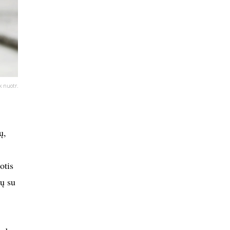
k nuotr.
ų,
otis
ių su