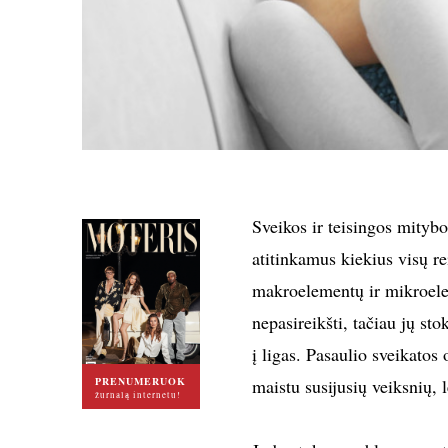
Sveikos ir teisingos mitybo
atitinkamus kiekius visų r
makroelementų ir mikroele
nepasireikšti, tačiau jų sto
į ligas. Pasaulio sveikatos
PRENUMERUOK
maistu susijusių veiksnių, 
žurnalą internetu!